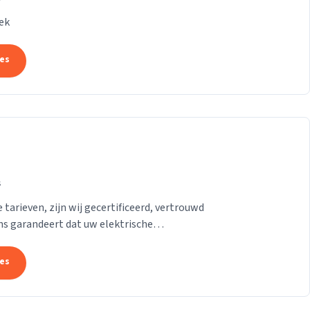
ek
tes
s
 tarieven, zijn wij gecertificeerd, vertrouwd
ns garandeert dat uw elektrische
tes