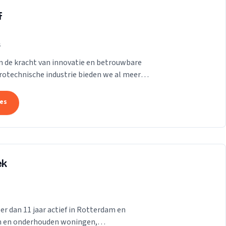
f
s
in de kracht van innovatie en betrouwbare
trotechnische industrie bieden we al meer
 onze...
tes
ek
er dan 11 jaar actief in Rotterdam en
en en onderhouden woningen,