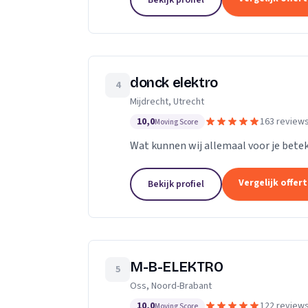
Bekijk profiel
donck elektro
4
Mijdrecht, Utrecht
10,0
163 review
Moving Score
Wat kunnen wij allemaal voor je bete
Vergelijk offer
Bekijk profiel
M-B-ELEKTRO
5
Oss, Noord-Brabant
10,0
122 review
Moving Score