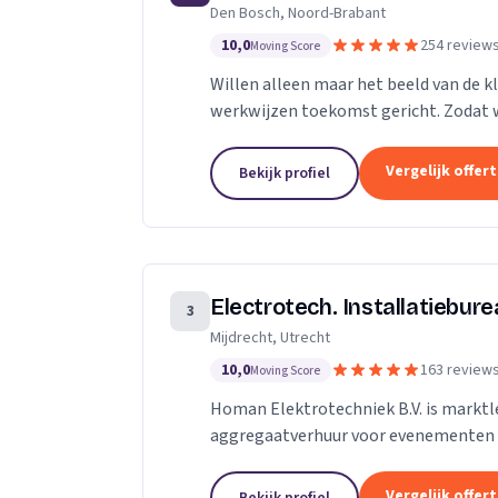
Den Bosch, Noord-Brabant
10,0
254 review
Moving Score
Willen alleen maar het beeld van de kl
werkwijzen toekomst gericht. Zodat w
toekomst.
Vergelijk offer
Bekijk profiel
Electrotech. Installatiebur
3
Mijdrecht, Utrecht
10,0
163 review
Moving Score
Homan Elektrotechniek B.V. is marktle
aggregaatverhuur voor evenementen 
energievoorziening van kermissen doo
Vergelijk offer