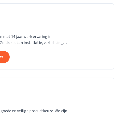
s
n met 14 jaar werk ervaring in
 Zoals keuken installatie, verlichting
a alles
tes
s
 goede en veilige productkeuze. We zijn