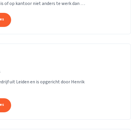
is of op kantoor niet anders te werk dan bij
...
tes
s
rijf uit Leiden en is opgericht door Henrik
tes