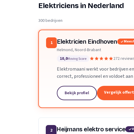
Verhuisplanner
Elektriciens in Nederland
Verhuisdozen berek
300 bedrijven
Elektricien Eindhoven
Meest
1
Helmond, Noord-Brabant
10,0
272 review
Moving Score
Elektromaani werkt voor bedrijven en 
correct, professioneel en voldoet aan 
grote projecten zijn geen enkel prob
Vergelijk offer
Bekijk profiel
Heijmans elektro service
V
2