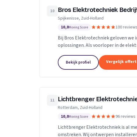
Bros Elektrotechniek Bedrij
10
Spijkenisse, Zuid-Holland
10,0
100 review
Moving Score
Bij Bros Elektrotechniek geloven we 
oplossingen. Als voorloper in de elek
dan 25 jaar hoogwaardige diensten aan
Vergelijk offer
Bekijk profiel
Lichtbrenger Elektrotechni
11
Rotterdam, Zuid-Holland
10,0
96 reviews
Moving Score
Lichtbrenger Elektrotechniek is al me
omstreken. Wij ontwerpen installer