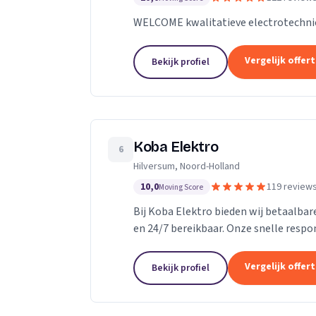
WELCOME kwalitatieve electrotechni
Vergelijk offer
Bekijk profiel
Koba Elektro
6
Hilversum, Noord-Holland
10,0
119 review
Moving Score
Bij Koba Elektro bieden wij betaalbare
en 24/7 bereikbaar. Onze snelle respo
problemen snel worden opgelost.
Vergelijk offer
Bekijk profiel