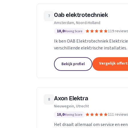
Oab elektrotechniek
7
Amsterdam, Noord-Holland
10,0
119 review
Moving Score
Ik ben OAB Elektrotechniek Elektricie
verschillende elektrische installaties.
groepenkasten noem het maar op bijn
Vergelijk offer
Bekijk profiel
Axon Elektra
8
Nieuwegein, Utrecht
10,0
111 review
Moving Score
Het draait allemaal om service en een