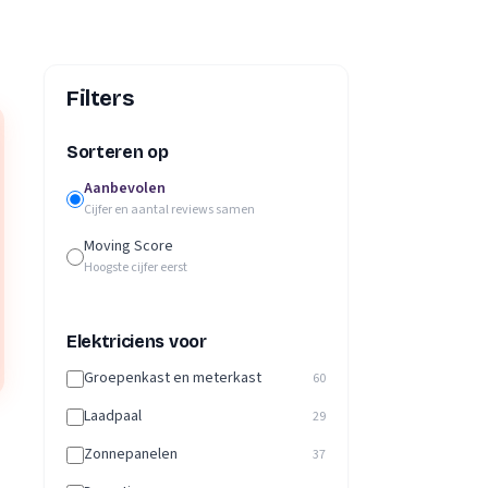
Filters
Sorteren op
Aanbevolen
Cijfer en aantal reviews samen
Moving Score
Hoogste cijfer eerst
Elektriciens voor
Groepenkast en meterkast
60
Laadpaal
29
Zonnepanelen
37