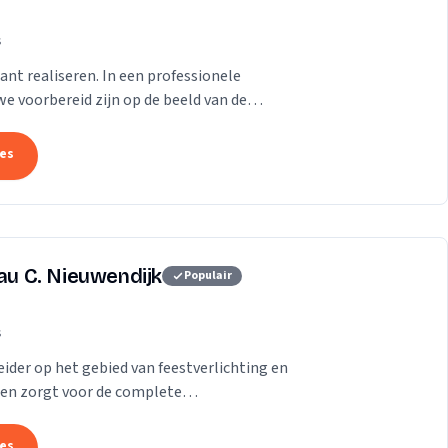
s
ant realiseren. In een professionele
e voorbereid zijn op de beeld van de
tes
eau C. Nieuwendijk
Populair
s
ider op het gebied van feestverlichting en
en zorgt voor de complete
r heel Nederland.
tes