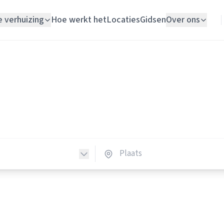
e verhuizing
Hoe werkt het
Locaties
Gidsen
Over ons
Verhuislift
Elektriciens
Woningontruiming
ktriciens in Nederland
Schildersbedrijf
lektriciens in heel Nederland.
Vloerlegger
Elektricien