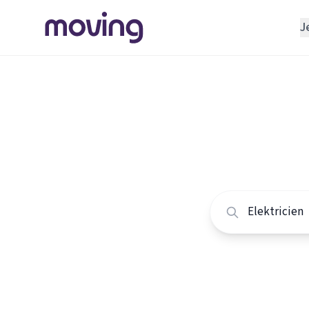
J
REGELEN
Verhuisbedrijf
Home
/
Nederland
/
Opslagruimte
Alle ele
INRICHTEN
Schoonmaakbedrijf
Vergelijk de beste e
Klusjesman
Loodgieter
Slotenmaker
TOOLS BIJ VERHUIZEN