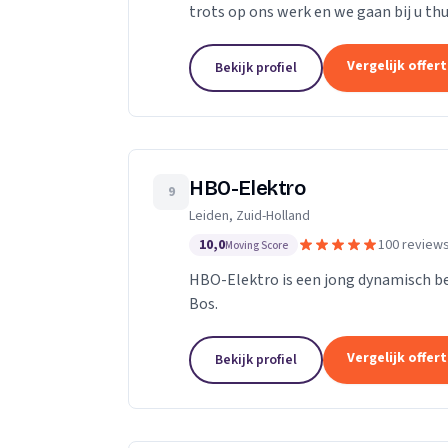
trots op ons werk en we gaan bij u thu
onszelf. We vinden ons werk belangrijk,
Vergelijk offer
Bekijk profiel
HBO-Elektro
9
Leiden, Zuid-Holland
10,0
100 review
Moving Score
HBO-Elektro is een jong dynamisch bed
Bos.
Vergelijk offer
Bekijk profiel