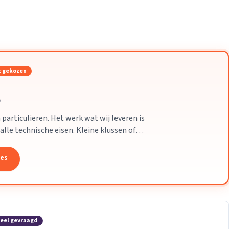
Verhuisvolume berekenen
enen
Energie vergelijken
 gekozen
s
particulieren. Het werk wat wij leveren is
alle technische eisen. Kleine klussen of
leem.
tes
eel gevraagd