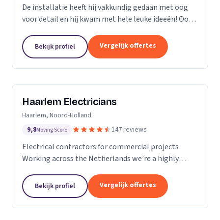
De installatie heeft hij vakkundig gedaan met oog
voor detail en hij kwam met hele leuke ideeën! Ook
heeft hij ons... goed op de hoogte gehouden van de
levertijden en we konden erg snel met hem...
Vergelijk offertes
Bekijk profiel
Haarlem Electricians
Haarlem, Noord-Holland
9,8
147 reviews
Moving Score
Electrical contractors for commercial projects
Working across the Netherlands we’re a highly
professional team who excel in the design,
installation, repair and maintenance of electrical
Vergelijk offertes
Bekijk profiel
works in...