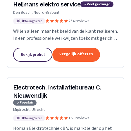
Heijmans elektro service
Veel gevraagd
Den Bosch, Noord-Brabant
10,0
254 reviews
Moving Score
Willen alleen maar het beeld van de klant realiseren.
In een professionele werkwijzen toekomst gericht.
Zodat we voorbereid zijn op de beeld van de
toekomst.
Vergelijk offertes
Bekijk profiel
Electrotech. Installatiebureau C.
Nieuwendijk
Populair
Mijdrecht, Utrecht
10,0
163 reviews
Moving Score
Homan Elektrotechniek B.V. is marktleider op het