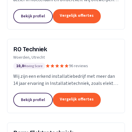
installeren en onderhouden woningen,
bedrijfspanden, horeca zaken, winkelcentra, en nog
Vergelijk offertes
Bekijk profiel
veel meer....
RO Techniek
Woerden, Utrecht
10,0
96 reviews
Moving Score
Wij zijn een erkend installatiebedrijf met meer dan
14 jaar ervaring in Installatietechniek, zoals elektra,
data en telefonie en loodgieterswerkzaamheden.
Vergelijk offertes
Bekijk profiel