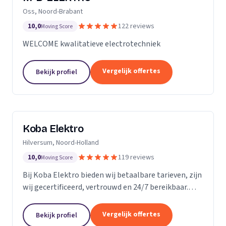
Oss, Noord-Brabant
10,0
122 reviews
Moving Score
WELCOME kwalitatieve electrotechniek
Vergelijk offertes
Bekijk profiel
Koba Elektro
Hilversum, Noord-Holland
10,0
119 reviews
Moving Score
Bij Koba Elektro bieden wij betaalbare tarieven, zijn
wij gecertificeerd, vertrouwd en 24/7 bereikbaar.
Onze snelle respons garandeert dat uw elektrische
problemen snel worden opgelost.
Vergelijk offertes
Bekijk profiel