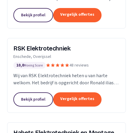
ervaring in de branche, onderscheiden we ons door
vakmanschap, kennis van zaken en persoonlijk en...
Vergelijk offertes
Bekijk profiel
RSK Elektrotechniek
Enschede, Overijssel
10,0
48 reviews
Moving Score
Wij van RSK Elektrotechniek heten u van harte
welkom. Het bedrijf is opgericht door Ronald ilias
beter bekend als Ronald Koda, het bedrijf is
opgericht op 25 juli 2021. Als gecertificeerde
Vergelijk offertes
Bekijk profiel
aannemers...
Habets Elektrotechniek en Montage