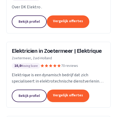
Over DK Elektro .
Vergelijk offertes
Bekijk profiel
Elektricien in Zoetermeer | Elektrique
Zoetermeer, Zuid-Holland
10,0
70 reviews
Moving Score
Elektrique is een dynamisch bedrijf dat zich
specialiseert in elektrotechnische dienstverlening.
Met een sterke focus op kwaliteit en
klanttevredenheid, streven we ernaar om elke klus,
Vergelijk offertes
Bekijk profiel
groot of...