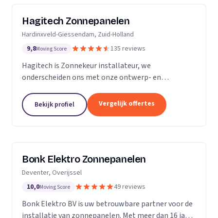
Hagitech Zonnepanelen
Hardinxveld-Giessendam, Zuid-Holland
9,8
135 reviews
Moving Score
Hagitech is Zonnekeur installateur, we
onderscheiden ons met onze ontwerp- en
systeemkennis, bouwkundige kennis van daken,
degelijke en nette montage, en ruime ervaring met
Vergelijk offertes
Bekijk profiel
BIPV (indak) systemen. Wij...
Bonk Elektro Zonnepanelen
Deventer, Overijssel
10,0
49 reviews
Moving Score
Bonk Elektro BV is uw betrouwbare partner voor de
installatie van zonnepanelen. Met meer dan 16 jaar