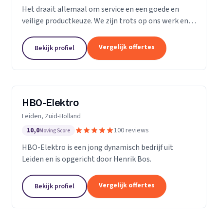
Het draait allemaal om service en een goede en
veilige productkeuze. We zijn trots op ons werk en
we gaan bij u thuis of op kantoor niet anders te werk
dan bij onszelf. We vinden ons werk belangrijk,...
Vergelijk offertes
Bekijk profiel
HBO-Elektro
Leiden, Zuid-Holland
10,0
100 reviews
Moving Score
HBO-Elektro is een jong dynamisch bedrijf uit
Leiden en is opgericht door Henrik Bos.
Vergelijk offertes
Bekijk profiel