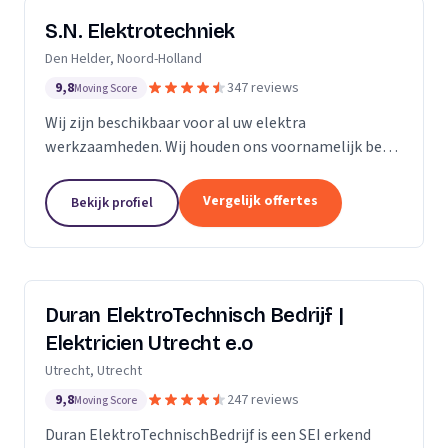
S.N. Elektrotechniek
Den Helder, Noord-Holland
9,8
347 reviews
Moving Score
Wij zijn beschikbaar voor al uw elektra
werkzaamheden. Wij houden ons voornamelijk bezig
met het vervangen en/of uitbreiden van
groepenkastinstallaties & laadpalen.
Vergelijk offertes
Bekijk profiel
Duran ElektroTechnisch Bedrijf |
Elektricien Utrecht e.o
Utrecht, Utrecht
9,8
247 reviews
Moving Score
Duran ElektroTechnischBedrijf is een SEI erkend