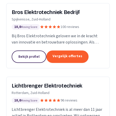
Bros Elektrotechniek Bedrijf
Spijkenisse, Zuid-Holland
10,0
100 reviews
Moving Score
Bij Bros Elektrotechniek geloven we in de kracht
van innovatie en betrouwbare oplossingen. Als
voorloper in de elektrotechnische industrie bieden
we al meer dan 25 jaar hoogwaardige diensten aan
Vergelijk offertes
Bekijk profiel
onze...
Lichtbrenger Elektrotechniek
Rotterdam, Zuid-Holland
10,0
96 reviews
Moving Score
Lichtbrenger Elektrotechniek is al meer dan 11 jaar
actief in Rotterdam en omstreken. Wij ontwerpen