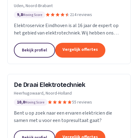
Uden, Noord-Brabant
9,8
214 reviews
Moving Score
Elektroservice Eindhoven is al 16 jaar de expert op
het gebied van elektrotechniek. Wij hebben ons
gespecialiseerd in zonnepanelen, laadpalen en
meterkasten. Wij komen altijd langs om passend
Vergelijk offertes
Bekijk profiel
advies...
De Draai Elektrotechniek
Heerhugowaard, Noord-Holland
10,0
55 reviews
Moving Score
Bent u op zoek naar een ervaren elektricien die
samen met u voor een topresultaat gaat?
Vergelijk offertes
Bekijk profiel