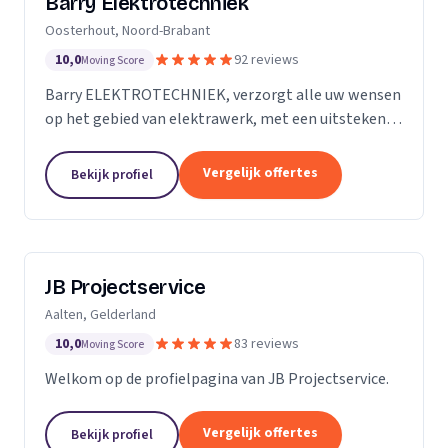
Barry Elektrotechniek
Oosterhout, Noord-Brabant
10,0
92 reviews
Moving Score
Barry ELEKTROTECHNIEK, verzorgt alle uw wensen
op het gebied van elektrawerk, met een uitstekende
service! Particulieren, Verenigingen van Eigenaren,
Scholen en Bedrijven. Groepenkast vernieuwen,...
Vergelijk offertes
Bekijk profiel
JB Projectservice
Aalten, Gelderland
10,0
83 reviews
Moving Score
Welkom op de profielpagina van JB Projectservice.
Vergelijk offertes
Bekijk profiel