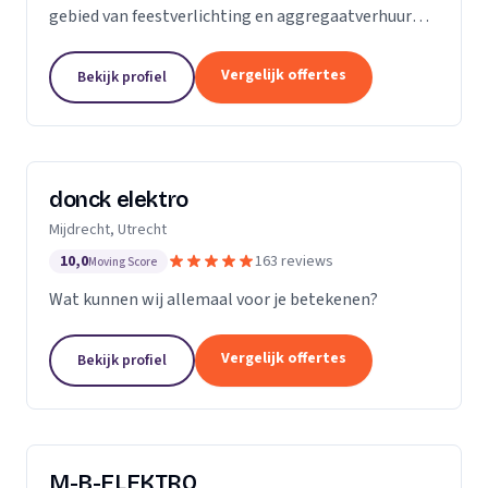
gebied van feestverlichting en aggregaatverhuur
voor evenementen en zorgt voor de complete
energievoorziening van kermissen door heel
Vergelijk offertes
Bekijk profiel
Nederland.
donck elektro
Mijdrecht, Utrecht
10,0
163 reviews
Moving Score
Wat kunnen wij allemaal voor je betekenen?
Vergelijk offertes
Bekijk profiel
M-B-ELEKTRO