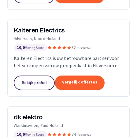
Kalteren Electrics
Hilversum, Noord-Holland
10,0
82 reviews
Moving Score
Kalteren Electrics is uw betrouwbare partner voor
het vervangen van uw groepenkast in Hilversum en
omgeving. Met ruim 10 jaar ervaring en de
benodigde diploma's en certificeringen, sta ik klaar
Vergelijk offertes
Bekijk profiel
om u...
dk elektro
Waddinxveen, Zuid-Holland
10,0
74 reviews
Moving Score