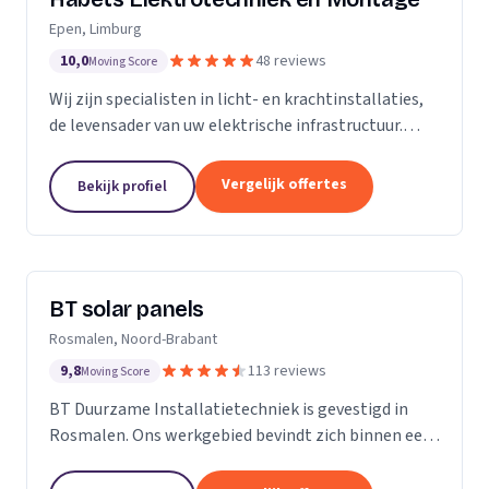
Epen, Limburg
10,0
48 reviews
Moving Score
Wij zijn specialisten in licht- en krachtinstallaties,
de levensader van uw elektrische infrastructuur.
Onze expertise strekt zich uit tot elk kantoor,
fabriek of woonhuis, waar we de basis leggen...
Vergelijk offertes
Bekijk profiel
BT solar panels
Rosmalen, Noord-Brabant
9,8
113 reviews
Moving Score
BT Duurzame Installatietechniek is gevestigd in
Rosmalen. Ons werkgebied bevindt zich binnen een
straal van ongeveer 25 kilometer rondom ‘s-
Hertogenbosch. Deze keuze hebben wij specifiek