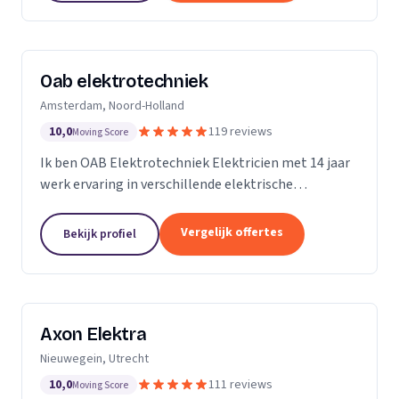
Oab elektrotechniek
Amsterdam, Noord-Holland
10,0
119 reviews
Moving Score
Ik ben OAB Elektrotechniek Elektricien met 14 jaar
werk ervaring in verschillende elektrische
installaties. Zoals keuken installatie, verlichting
groepenkasten noem het maar op bijna alles
Vergelijk offertes
Bekijk profiel
Axon Elektra
Nieuwegein, Utrecht
10,0
111 reviews
Moving Score