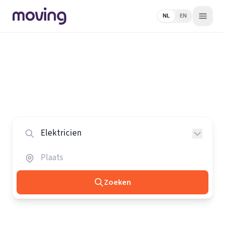
NL
EN
Home
/
Nederland
/
Elektriciens
Alle elektriciens in Nederland
Vergelijk de beste elektriciens in heel Nederland.
Zoeken