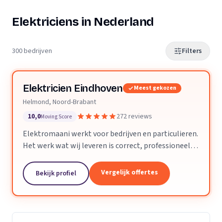
Elektriciens in Nederland
300 bedrijven
Filters
Elektricien Eindhoven
Meest gekozen
Helmond, Noord-Brabant
10,0
272 reviews
Moving Score
Elektromaani werkt voor bedrijven en particulieren.
Het werk wat wij leveren is correct, professioneel
en voldoet aan alle technische eisen. Kleine klussen
of grote projecten zijn geen enkel probleem.
Vergelijk offertes
Bekijk profiel