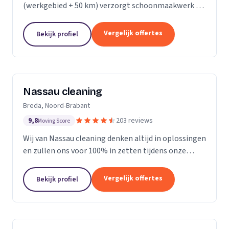
(werkgebied + 50 km) verzorgt schoonmaakwerk bij
bedrijven en particulieren. Ons team bestaat uit 70
enthousiaste en vak geschoolde schoonmakers. Wij
Vergelijk offertes
Bekijk profiel
leveren...
Nassau cleaning
Breda, Noord-Brabant
9,8
203 reviews
Moving Score
Wij van Nassau cleaning denken altijd in oplossingen
en zullen ons voor 100% in zetten tijdens onze
werkzaamheden!
Vergelijk offertes
Bekijk profiel