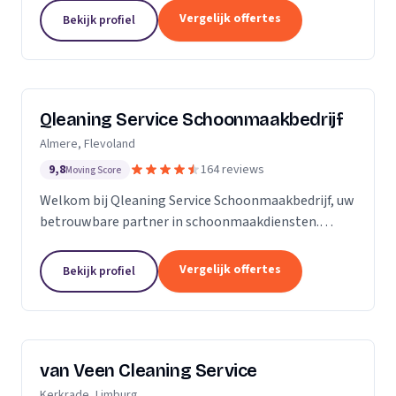
zijn Stel op Sprong gestart om mensen te helpen
Vergelijk offertes
Bekijk profiel
en...
Qleaning Service Schoonmaakbedrijf
Almere, Flevoland
9,8
164 reviews
Moving Score
Welkom bij Qleaning Service Schoonmaakbedrijf, uw
betrouwbare partner in schoonmaakdiensten.
Gevestigd in het bruisende Flevoland, streven wij
ernaar om de standaard in schoonmaakexpertise
Vergelijk offertes
Bekijk profiel
te...
van Veen Cleaning Service
Kerkrade, Limburg