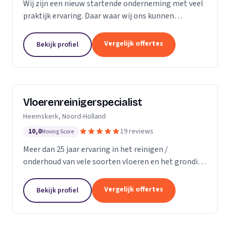
Wij zijn een nieuw startende onderneming met veel
praktijk ervaring. Daar waar wij ons kunnen
onderscheiding in direct contact zonder al te veel
schijven. Direct antwoord en flexibele
Vergelijk offertes
Bekijk profiel
inzetbaarheid....
Vloerenreinigerspecialist
Heemskerk, Noord-Holland
10,0
19 reviews
Moving Score
Meer dan 25 jaar ervaring in het reinigen /
onderhoud van vele soorten vloeren en het grondig
reinigen en desinfecteren van diverse ruimtes en
objecten zoals meubels en stoelen, zowel bij u
Vergelijk offertes
Bekijk profiel
thuis...