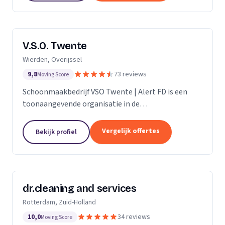
V.S.O. Twente
Wierden, Overijssel
9,8
73 reviews
Moving Score
Schoonmaakbedrijf VSO Twente | Alert FD is een
toonaangevende organisatie in de
schoonmaakbranche. Met onze geavanceerde
technieken en moderne machines, onderscheiden
Vergelijk offertes
Bekijk profiel
we ons door het leveren van...
dr.cleaning and services
Rotterdam, Zuid-Holland
10,0
34 reviews
Moving Score