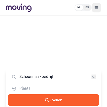
NL
EN
Home
/
Nederland
/
Schoonmaakbedrijven
Alle schoonmaakbedrijven in
Nederland
Vergelijk de beste schoonmaakbedrijven in heel
Nederland.
Zoeken