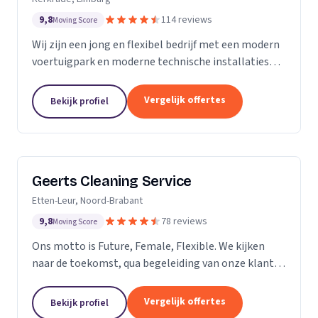
9,8
114 reviews
Moving Score
Wij zijn een jong en flexibel bedrijf met een modern
voertuigpark en moderne technische installaties
t.b.v. de glasbewassing en schoonmaak. Wij werken
zowel voor Particulier als zakelijke klanten....
Vergelijk offertes
Bekijk profiel
Geerts Cleaning Service
Etten-Leur, Noord-Brabant
9,8
78 reviews
Moving Score
Ons motto is Future, Female, Flexible. We kijken
naar de toekomst, qua begeleiding van onze klanten
en duurzaamheid van onze producten. Als twee
vrouwelijke ondernemers behandelen wij ons
Vergelijk offertes
Bekijk profiel
personeel...