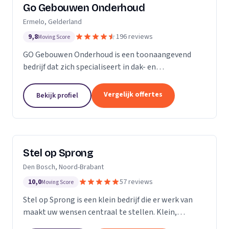
Go Gebouwen Onderhoud
Ermelo, Gelderland
9,8
196 reviews
Moving Score
GO Gebouwen Onderhoud is een toonaangevend
bedrijf dat zich specialiseert in dak- en
gevelreiniging en al het onderhoud dat daarmee
samenhangt. Met onze vakkundige aanpak zorgen
Vergelijk offertes
Bekijk profiel
we ervoor dat uw pand...
Stel op Sprong
Den Bosch, Noord-Brabant
10,0
57 reviews
Moving Score
Stel op Sprong is een klein bedrijf die er werk van
maakt uw wensen centraal te stellen. Klein,
persoonlijk en meer dan een uitstekende dienst. Wij