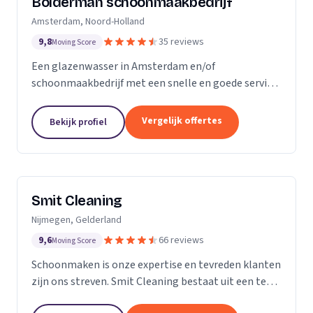
Bolderman schoonmaakbedrijf
Amsterdam, Noord-Holland
9,8
35 reviews
Moving Score
Een glazenwasser in Amsterdam en/of
schoonmaakbedrijf met een snelle en goede service
gezocht? Onze vakbekwame glazenwassers en
schoonmaakmedewerkers zijn actief in héél
Vergelijk offertes
Bekijk profiel
Amsterdam en ontzorgen u met...
Smit Cleaning
Nijmegen, Gelderland
9,6
66 reviews
Moving Score
Schoonmaken is onze expertise en tevreden klanten
zijn ons streven. Smit Cleaning bestaat uit een team
van vakmensen met uitgebreide ervaring in het