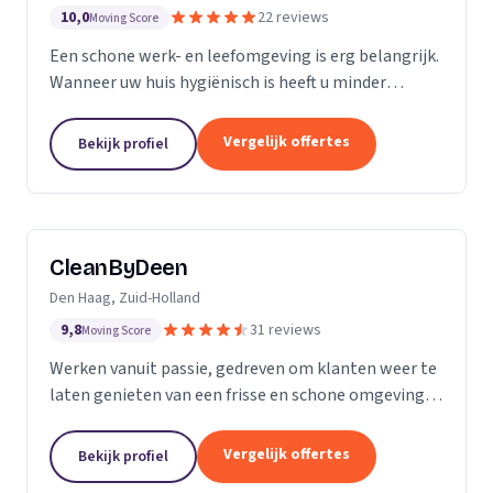
10,0
22 reviews
Moving Score
Een schone werk- en leefomgeving is erg belangrijk.
Wanneer uw huis hygiënisch is heeft u minder
gezondheidsrisico’s. Daarnaast maakt het natuurlijk
een goede indruk op anderen, als uw bedrijfspand...
Vergelijk offertes
Bekijk profiel
CleanByDeen
Den Haag, Zuid-Holland
9,8
31 reviews
Moving Score
Werken vanuit passie, gedreven om klanten weer te
laten genieten van een frisse en schone omgeving.
Uw interieur 100% bacterie, geur en VLEKVRIJ!
Beleef het weer als nieuw! Het bedrijf voor uw...
Vergelijk offertes
Bekijk profiel