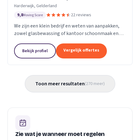
Harderwijk, Gelderland
9,8
22 reviews
Moving Score
We zijn een klein bedrijf en weten van aanpakken,
zowel glasbewassing of kantoor schoonmaak en
hotel schoonmaak of scholen, en allerlei andere
bedrijven waar schoon gemaakt moet worden is
Vergelijk offertes
Bekijk profiel
voor ons...
Toon meer resultaten
(
270
meer
)
Zie wat je wanneer moet regelen