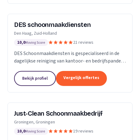
DES schoonmaakdiensten
Den Haag, Zuid-Holland
10,0
21 reviews
Moving Score
DES Schoonmaakdiensten is gespecialiseerd in de
dagelijkse reiniging van kantoor- en bedrijfspanden
in de regio Zuid-Holland. Daarnaast hebben we veel
ervaring in de glas- en gevelreiniging. Maar met...
Vergelijk offertes
Bekijk profiel
Just-Clean Schoonmaakbedrijf
Groningen, Groningen
10,0
19 reviews
Moving Score