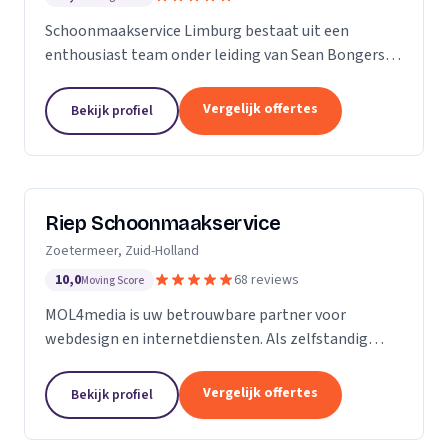
Schoonmaakservice Limburg bestaat uit een
enthousiast team onder leiding van Sean Bongers,
de eigenaar. Hij is vol passie dit bedrijf begonnen na
een aantal jaren in de schoonmaakbranche
Vergelijk offertes
Bekijk profiel
werkzaam te...
Riep Schoonmaakservice
Zoetermeer, Zuid-Holland
10,0
68 reviews
Moving Score
MOL4media is uw betrouwbare partner voor
webdesign en internetdiensten. Als zelfstandig
webdesigner en -bouwer, gespecialiseerd in het
Content Management Systeem Joomla, zet ik, Ton
Vergelijk offertes
Bekijk profiel
van der Helm,...