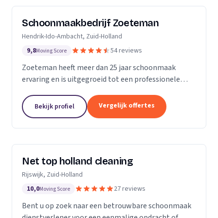
Schoonmaakbedrijf Zoeteman
Hendrik-Ido-Ambacht, Zuid-Holland
9,8
54 reviews
Moving Score
Zoeteman heeft meer dan 25 jaar schoonmaak
ervaring en is uitgegroeid tot een professionele
facilitair dienstverlener. Met ruim 100 enthousiaste
medewerkers zijn we actief in de regio Rotterdam,...
Vergelijk offertes
Bekijk profiel
Net top holland cleaning
Rijswijk, Zuid-Holland
10,0
27 reviews
Moving Score
Bent u op zoek naar een betrouwbare schoonmaak
dienstverlener voor een eenmalige opdracht of