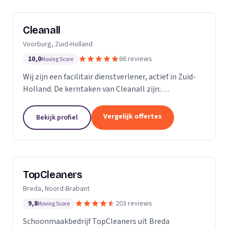
Cleanall
Voorburg, Zuid-Holland
10,0
66 reviews
Moving Score
Wij zijn een facilitair dienstverlener, actief in Zuid-
Holland. De kerntaken van Cleanall zijn:
schoonmaak, vloeronderhoud en glasbewassing die
wij aanbieden in particulieren en zakelijke
Vergelijk offertes
Bekijk profiel
omgevingen....
TopCleaners
Breda, Noord-Brabant
9,8
203 reviews
Moving Score
Schoonmaakbedrijf TopCleaners uit Breda