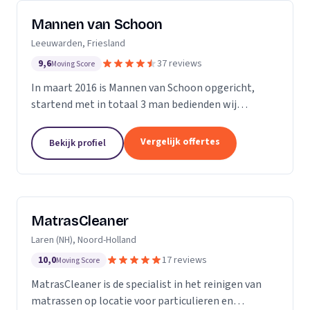
Mannen van Schoon
Leeuwarden, Friesland
9,6
37 reviews
Moving Score
In maart 2016 is Mannen van Schoon opgericht,
startend met in totaal 3 man bedienden wij
voornamelijk de lokale markt. Met de focus op
specialistische schoonmaak groeide Mannen van
Vergelijk offertes
Bekijk profiel
Schoon al snel uit...
MatrasCleaner
Laren (NH), Noord-Holland
10,0
17 reviews
Moving Score
MatrasCleaner is de specialist in het reinigen van
matrassen op locatie voor particulieren en