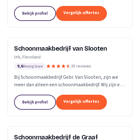
bedrijven. Met een inwendige dieptereiniging en UVC
desinfectie van de matrassen wordt alle vervuiling...
Vergelijk offertes
Bekijk profiel
Schoonmaakbedrijf van Slooten
Urk, Flevoland
9,6
35 reviews
Moving Score
Bij Schoonmaakbedrijf Gebr. Van Slooten, zijn we
meer dan alleen een schoonmaakbedrijf. Wij zijn een
team van toegewijde professionals die zich inzetten
om uw omgeving schoon, fris en gastvrij te...
Vergelijk offertes
Bekijk profiel
Schoonmaakbedrijf de Graaf