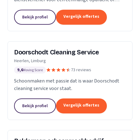
wekelijkse schoonmaak? Wij zijn een klein maar
groeiende onderneming die zich uit wilt breiden in
Vergelijk offertes
Bekijk profiel
het vak.
Doorschodt Cleaning Service
Heerlen, Limburg
9,6
73 reviews
Moving Score
Schoonmaken met passie dat is waar Doorschodt
cleaning service voor staat.
Vergelijk offertes
Bekijk profiel