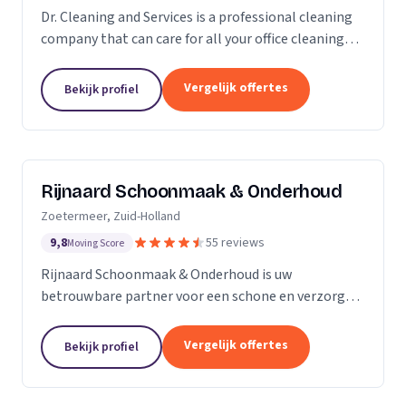
Dr. Cleaning and Services is a professional cleaning
company that can care for all your office cleaning
needs. We offer a wide range of services, from
general cleaning to deep cleaning, so you can...
Vergelijk offertes
Bekijk profiel
Rijnaard Schoonmaak & Onderhoud
Zoetermeer, Zuid-Holland
9,8
55 reviews
Moving Score
Rijnaard Schoonmaak & Onderhoud is uw
betrouwbare partner voor een schone en verzorgde
woon- of werkomgeving. Als kleinschalig, maar
goed georganiseerd schoonmaakbedrijf uit
Vergelijk offertes
Bekijk profiel
Zoetermeer, bieden wij...