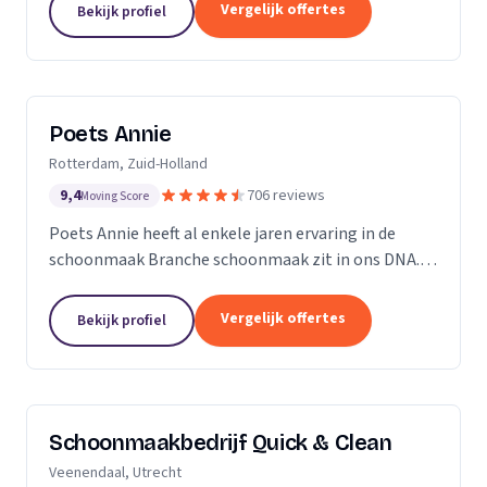
professioneel reinigen van zonnepanelen,
Vergelijk offertes
Bekijk profiel
dakgoten...
Poets Annie
Rotterdam, Zuid-Holland
9,4
706 reviews
Moving Score
Poets Annie heeft al enkele jaren ervaring in de
schoonmaak Branche schoonmaak zit in ons DNA.
Wij hebben ervaring in de algemene ruimtes
Kantoor panden Scholen Zwembaden Vakantie
Vergelijk offertes
Bekijk profiel
parkeren Traphuizen...
Schoonmaakbedrijf Quick & Clean
Veenendaal, Utrecht