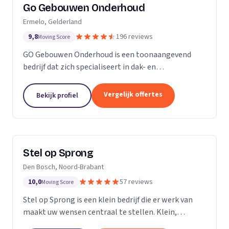
Go Gebouwen Onderhoud
Ermelo, Gelderland
9,8
196 reviews
Moving Score
GO Gebouwen Onderhoud is een toonaangevend
bedrijf dat zich specialiseert in dak- en
gevelreiniging en al het onderhoud dat daarmee
samenhangt. Met onze vakkundige aanpak zorgen
Vergelijk offertes
Bekijk profiel
we ervoor dat uw pand...
Stel op Sprong
Den Bosch, Noord-Brabant
10,0
57 reviews
Moving Score
Stel op Sprong is een klein bedrijf die er werk van
maakt uw wensen centraal te stellen. Klein,
persoonlijk en meer dan een uitstekende dienst. Wij