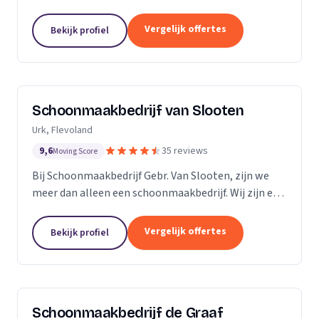
bedrijven. Met een inwendige dieptereiniging en UVC
desinfectie van de matrassen wordt alle vervuiling...
Vergelijk offertes
Bekijk profiel
Schoonmaakbedrijf van Slooten
Urk, Flevoland
9,6
35 reviews
Moving Score
Bij Schoonmaakbedrijf Gebr. Van Slooten, zijn we
meer dan alleen een schoonmaakbedrijf. Wij zijn een
team van toegewijde professionals die zich inzetten
om uw omgeving schoon, fris en gastvrij te...
Vergelijk offertes
Bekijk profiel
Schoonmaakbedrijf de Graaf