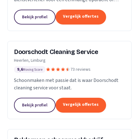
wekelijkse schoonmaak? Wij zijn een klein maar
groeiende onderneming die zich uit wilt breiden in
Vergelijk offertes
Bekijk profiel
het vak.
Doorschodt Cleaning Service
Heerlen, Limburg
9,6
73 reviews
Moving Score
Schoonmaken met passie dat is waar Doorschodt
cleaning service voor staat.
Vergelijk offertes
Bekijk profiel