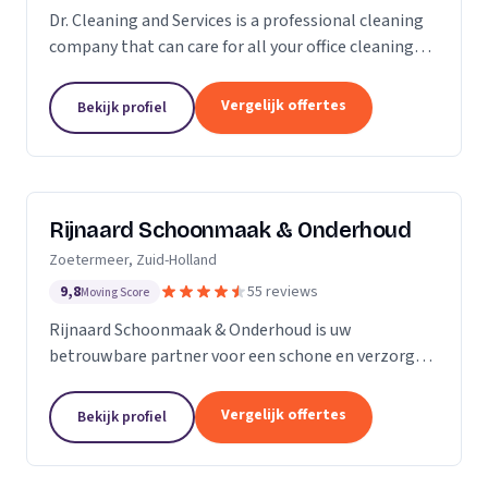
Dr. Cleaning and Services is a professional cleaning
company that can care for all your office cleaning
needs. We offer a wide range of services, from
general cleaning to deep cleaning, so you can...
Vergelijk offertes
Bekijk profiel
Rijnaard Schoonmaak & Onderhoud
Zoetermeer, Zuid-Holland
9,8
55 reviews
Moving Score
Rijnaard Schoonmaak & Onderhoud is uw
betrouwbare partner voor een schone en verzorgde
woon- of werkomgeving. Als kleinschalig, maar
goed georganiseerd schoonmaakbedrijf uit
Vergelijk offertes
Bekijk profiel
Zoetermeer, bieden wij...