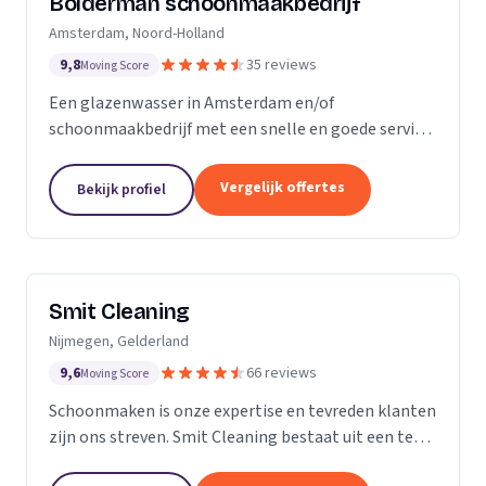
Bolderman schoonmaakbedrijf
Amsterdam, Noord-Holland
9,8
35 reviews
Moving Score
Een glazenwasser in Amsterdam en/of
schoonmaakbedrijf met een snelle en goede service
gezocht? Onze vakbekwame glazenwassers en
schoonmaakmedewerkers zijn actief in héél
Vergelijk offertes
Bekijk profiel
Amsterdam en ontzorgen u met...
Smit Cleaning
Nijmegen, Gelderland
9,6
66 reviews
Moving Score
Schoonmaken is onze expertise en tevreden klanten
zijn ons streven. Smit Cleaning bestaat uit een team
van vakmensen met uitgebreide ervaring in het