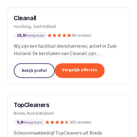
Cleanall
Voorburg, Zuid-Holland
10,0
66 reviews
Moving Score
Wij zijn een facilitair dienstverlener, actief in Zuid-
Holland. De kerntaken van Cleanall zijn:
schoonmaak, vloeronderhoud en glasbewassing die
wij aanbieden in particulieren en zakelijke
Vergelijk offertes
Bekijk profiel
omgevingen....
TopCleaners
Breda, Noord-Brabant
9,8
203 reviews
Moving Score
Schoonmaakbedrijf TopCleaners uit Breda