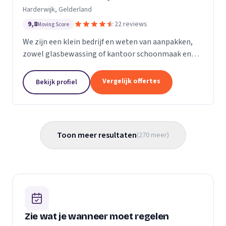
Harderwijk, Gelderland
9,8
22 reviews
Moving Score
We zijn een klein bedrijf en weten van aanpakken,
zowel glasbewassing of kantoor schoonmaak en
hotel schoonmaak of scholen, en allerlei andere
bedrijven waar schoon gemaakt moet worden is
Vergelijk offertes
Bekijk profiel
voor ons...
Toon meer resultaten
(
270
meer
)
Zie wat je wanneer moet regelen