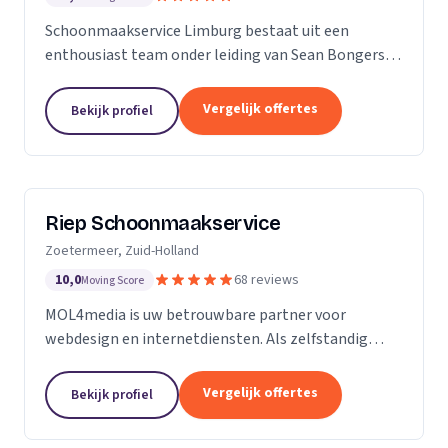
Schoonmaakservice Limburg bestaat uit een
enthousiast team onder leiding van Sean Bongers,
de eigenaar. Hij is vol passie dit bedrijf begonnen na
een aantal jaren in de schoonmaakbranche
Vergelijk offertes
Bekijk profiel
werkzaam te...
Riep Schoonmaakservice
Zoetermeer, Zuid-Holland
10,0
68 reviews
Moving Score
MOL4media is uw betrouwbare partner voor
webdesign en internetdiensten. Als zelfstandig
webdesigner en -bouwer, gespecialiseerd in het
Content Management Systeem Joomla, zet ik, Ton
Vergelijk offertes
Bekijk profiel
van der Helm,...