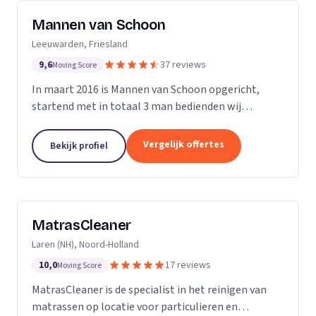
Mannen van Schoon
Leeuwarden, Friesland
9,6
37 reviews
Moving Score
In maart 2016 is Mannen van Schoon opgericht,
startend met in totaal 3 man bedienden wij
voornamelijk de lokale markt. Met de focus op
specialistische schoonmaak groeide Mannen van
Vergelijk offertes
Bekijk profiel
Schoon al snel uit...
MatrasCleaner
Laren (NH), Noord-Holland
10,0
17 reviews
Moving Score
MatrasCleaner is de specialist in het reinigen van
matrassen op locatie voor particulieren en