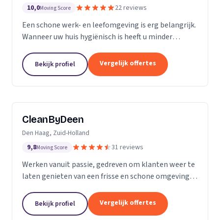
10,0
22 reviews
Moving Score
Een schone werk- en leefomgeving is erg belangrijk.
Wanneer uw huis hygiënisch is heeft u minder
gezondheidsrisico’s. Daarnaast maakt het natuurlijk
een goede indruk op anderen, als uw bedrijfspand...
Vergelijk offertes
Bekijk profiel
CleanByDeen
Den Haag, Zuid-Holland
9,8
31 reviews
Moving Score
Werken vanuit passie, gedreven om klanten weer te
laten genieten van een frisse en schone omgeving.
Uw interieur 100% bacterie, geur en VLEKVRIJ!
Beleef het weer als nieuw! Het bedrijf voor uw...
Vergelijk offertes
Bekijk profiel