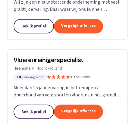
Wij zijn een nieuw startende onderneming met veel
praktijk ervaring. Daar waar wij ons kunnen
onderscheiding in direct contact zonder al te veel
schijven. Direct antwoord en flexibele
Vergelijk offertes
Bekijk profiel
inzetbaarheid....
Vloerenreinigerspecialist
Heemskerk, Noord-Holland
10,0
19 reviews
Moving Score
Meer dan 25 jaar ervaring in het reinigen /
onderhoud van vele soorten vloeren en het grondig
reinigen en desinfecteren van diverse ruimtes en
objecten zoals meubels en stoelen, zowel bij u
Vergelijk offertes
Bekijk profiel
thuis...