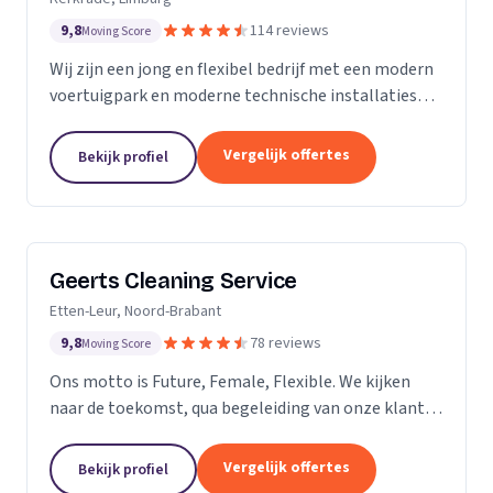
9,8
114 reviews
Moving Score
Wij zijn een jong en flexibel bedrijf met een modern
voertuigpark en moderne technische installaties
t.b.v. de glasbewassing en schoonmaak. Wij werken
zowel voor Particulier als zakelijke klanten....
Vergelijk offertes
Bekijk profiel
Geerts Cleaning Service
Etten-Leur, Noord-Brabant
9,8
78 reviews
Moving Score
Ons motto is Future, Female, Flexible. We kijken
naar de toekomst, qua begeleiding van onze klanten
en duurzaamheid van onze producten. Als twee
vrouwelijke ondernemers behandelen wij ons
Vergelijk offertes
Bekijk profiel
personeel...