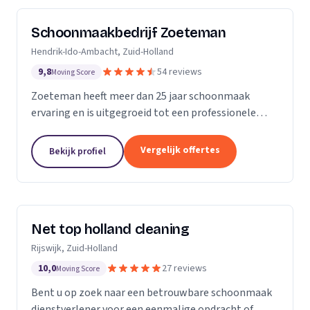
Schoonmaakbedrijf Zoeteman
Hendrik-Ido-Ambacht, Zuid-Holland
9,8
54 reviews
Moving Score
Zoeteman heeft meer dan 25 jaar schoonmaak
ervaring en is uitgegroeid tot een professionele
facilitair dienstverlener. Met ruim 100 enthousiaste
medewerkers zijn we actief in de regio Rotterdam,...
Vergelijk offertes
Bekijk profiel
Net top holland cleaning
Rijswijk, Zuid-Holland
10,0
27 reviews
Moving Score
Bent u op zoek naar een betrouwbare schoonmaak
dienstverlener voor een eenmalige opdracht of