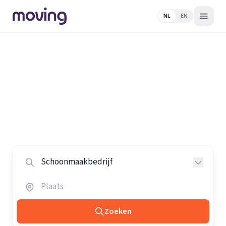
NL
EN
Home
/
Nederland
/
Schoonmaakbedrijven
Alle schoonmaakbedrijven in
Nederland
Vergelijk de beste schoonmaakbedrijven in heel
Nederland.
Zoeken