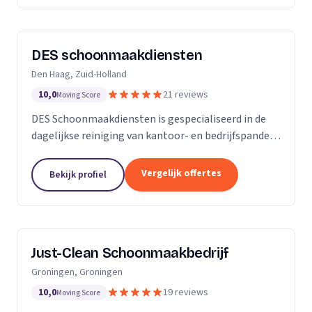
DES schoonmaakdiensten
Den Haag, Zuid-Holland
10,0
21 reviews
Moving Score
DES Schoonmaakdiensten is gespecialiseerd in de
dagelijkse reiniging van kantoor- en bedrijfspanden
in de regio Zuid-Holland. Daarnaast hebben we veel
ervaring in de glas- en gevelreiniging. Maar met...
Vergelijk offertes
Bekijk profiel
Just-Clean Schoonmaakbedrijf
Groningen, Groningen
10,0
19 reviews
Moving Score