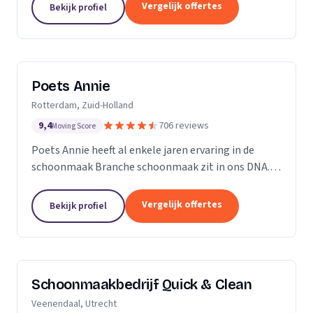
professioneel reinigen van zonnepanelen,
Vergelijk offertes
Bekijk profiel
dakgoten...
Poets Annie
Rotterdam, Zuid-Holland
9,4
706 reviews
Moving Score
Poets Annie heeft al enkele jaren ervaring in de
schoonmaak Branche schoonmaak zit in ons DNA.
Wij hebben ervaring in de algemene ruimtes
Kantoor panden Scholen Zwembaden Vakantie
Vergelijk offertes
Bekijk profiel
parkeren Traphuizen...
Schoonmaakbedrijf Quick & Clean
Veenendaal, Utrecht