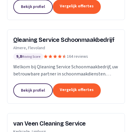
zijn Stel op Sprong gestart om mensen te helpen
Vergelijk offertes
Bekijk profiel
en...
Qleaning Service Schoonmaakbedrijf
Almere, Flevoland
9,8
164 reviews
Moving Score
Welkom bij Qleaning Service Schoonmaakbedrijf, uw
betrouwbare partner in schoonmaakdiensten.
Gevestigd in het bruisende Flevoland, streven wij
ernaar om de standaard in schoonmaakexpertise
Vergelijk offertes
Bekijk profiel
te...
van Veen Cleaning Service
Kerkrade, Limburg