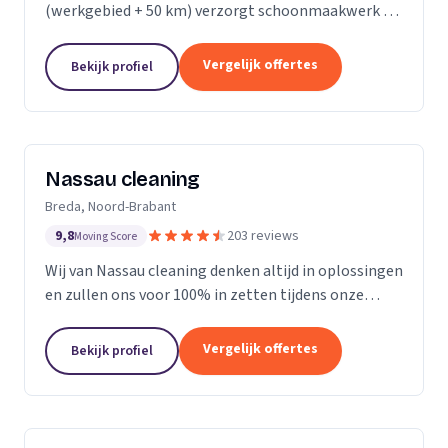
(werkgebied + 50 km) verzorgt schoonmaakwerk bij
bedrijven en particulieren. Ons team bestaat uit 70
enthousiaste en vak geschoolde schoonmakers. Wij
Vergelijk offertes
Bekijk profiel
leveren...
Nassau cleaning
Breda, Noord-Brabant
9,8
203 reviews
Moving Score
Wij van Nassau cleaning denken altijd in oplossingen
en zullen ons voor 100% in zetten tijdens onze
werkzaamheden!
Vergelijk offertes
Bekijk profiel