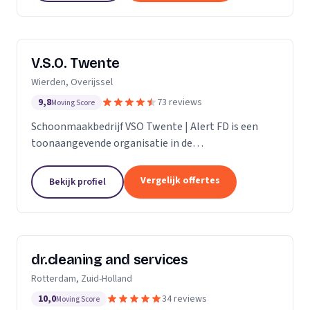
V.S.O. Twente
Wierden, Overijssel
9,8
73 reviews
Moving Score
Schoonmaakbedrijf VSO Twente | Alert FD is een
toonaangevende organisatie in de
schoonmaakbranche. Met onze geavanceerde
technieken en moderne machines, onderscheiden
Vergelijk offertes
Bekijk profiel
we ons door het leveren van...
dr.cleaning and services
Rotterdam, Zuid-Holland
10,0
34 reviews
Moving Score