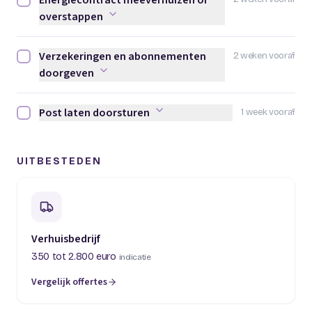
Energiecontract meeverhuizen of
Energiecontract meeverhuizen of overstappen afvinken
overstappen
Verzekeringen en abonnementen
2 weken vooraf
Verzekeringen en abonnementen doorgeven afvinken
doorgeven
Post laten doorsturen
1 week vooraf
Post laten doorsturen afvinken
UITBESTEDEN
Verhuisbedrijf
350 tot 2.800 euro
indicatie
Vergelijk offertes
(opent in een nieuw tabblad)