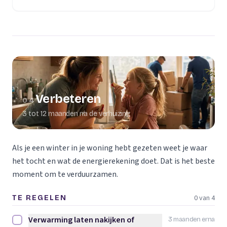
Verbeteren
04
3 tot 12 maanden na de verhuizing
Als je een winter in je woning hebt gezeten weet je waar
het tocht en wat de energierekening doet. Dat is het beste
moment om te verduurzamen.
0 van 4
TE REGELEN
Verwarming laten nakijken of
3 maanden erna
Verwarming laten nakijken of vervangen afvinken