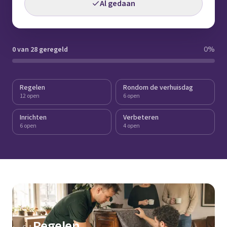
Al gedaan
0 van 28 geregeld
0
%
Regelen
Rondom de verhuisdag
12 open
6 open
Inrichten
Verbeteren
6 open
4 open
Regelen