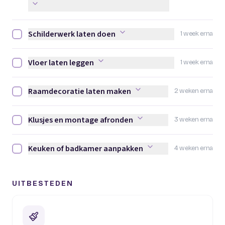
Schilderwerk laten doen
1 week erna
Schilderwerk laten doen afvinken
Vloer laten leggen
1 week erna
Vloer laten leggen afvinken
Raamdecoratie laten maken
2 weken erna
Raamdecoratie laten maken afvinken
Klusjes en montage afronden
3 weken erna
Klusjes en montage afronden afvinken
Keuken of badkamer aanpakken
4 weken erna
Keuken of badkamer aanpakken afvinken
UITBESTEDEN