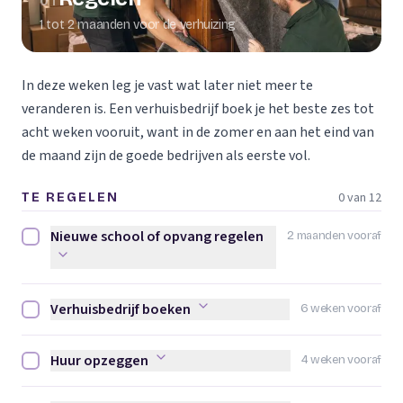
01
1 tot 2 maanden voor de verhuizing
In deze weken leg je vast wat later niet meer te
veranderen is. Een verhuisbedrijf boek je het beste zes tot
acht weken vooruit, want in de zomer en aan het eind van
de maand zijn de goede bedrijven als eerste vol.
0 van 12
TE REGELEN
Nieuwe school of opvang regelen
2 maanden vooraf
Nieuwe school of opvang regelen afvinken
Verhuisbedrijf boeken
6 weken vooraf
Verhuisbedrijf boeken afvinken
Huur opzeggen
4 weken vooraf
Huur opzeggen afvinken