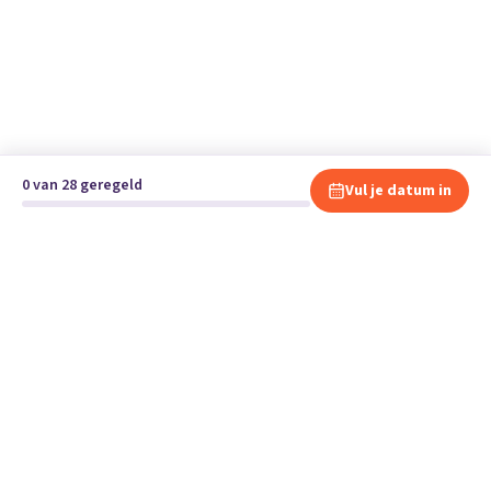
0 van 28 geregeld
Vul je datum in
Klaar om te verhuizen?
Vergelijk gratis en vrijblijvend verhuisbedrijven en andere
specialisten bij jou in de buurt.
Start je verhuizing