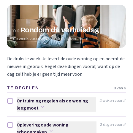
Rondom de verhuisdag
02
de week voor en na de sleuteloverdracht
De drukste week. Je levert de oude woning op en neemt de
nieuwe in gebruik. Regel deze dingen vooraf, want op de
dag zelf heb je er geen tijd meer voor.
0 van 6
TE REGELEN
Ontruiming regelen als de woning
2 weken vooraf
Ontruiming regelen als de woning leeg moet afvinken
leeg moet
Oplevering oude woning
3 dagen vooraf
Oplevering oude woning schoonmaken afvinken
schoonmaken