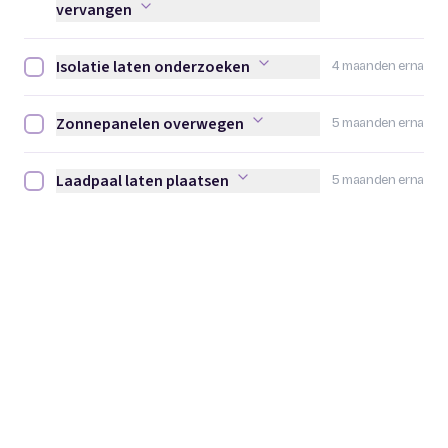
vervangen
Isolatie laten onderzoeken
4 maanden erna
Isolatie laten onderzoeken afvinken
Zonnepanelen overwegen
5 maanden erna
Zonnepanelen overwegen afvinken
Laadpaal laten plaatsen
5 maanden erna
Laadpaal laten plaatsen afvinken