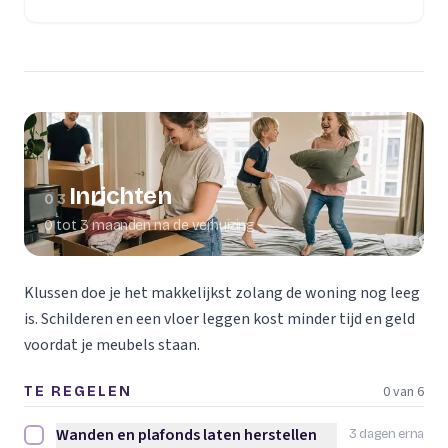
(opent in een nieuw tabblad)
Inrichten
03
0 tot 3 maanden na de verhuizing
Klussen doe je het makkelijkst zolang de woning nog leeg
is. Schilderen en een vloer leggen kost minder tijd en geld
voordat je meubels staan.
0 van 6
TE REGELEN
Wanden en plafonds laten herstellen
3 dagen erna
Wanden en plafonds laten herstellen afvinken