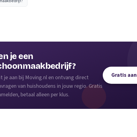
maakbedrijf?
en je een
choonmaakbedrijf?
Gratis aa
it je aan bij Moving.nl en ontvang direct
vragen van huishoudens in jouw regio. Gratis
melden, betaal alleen per klus.