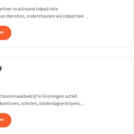
rtner in allround industriële
aan diensten, ondersteunen wij industrieën
. Of het nu...
tes
f
choonmaakbedrijf in Groningen actief.
antoren, scholen, kinderdagverblijven,
zoals...
tes