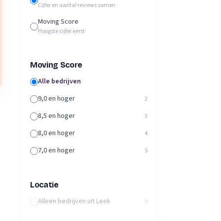
Cijfer en aantal reviews samen
Moving Score
Hoogste cijfer eerst
Moving Score
Alle bedrijven
9,0 en hoger
2
8,5 en hoger
3
8,0 en hoger
4
7,0 en hoger
5
Locatie
Alleen bedrijven uit Leek
0