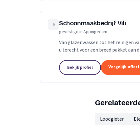
Schoonmaakbedrijf Vili
6
gevestigd in Appingedam
Van glazenwassen tot het reinigen van
u terecht voor een breed pakket aan 
specialisten zorgen wij dagelijks ervoo
Vergelijk offer
Bekijk profiel
Gerelateerde
Loodgieter
El