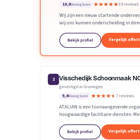
10,0
19 reviews
Moving Score
Wij zijn een nieuw startende ondernem
wij ons kunnen onderscheiding in direc
antwoord en flexibele inzetbaarheid...
Vergelijk offer
Bekijk profiel
Visschedijk Schoonmaak N
2
gevestigd in Groningen
9,4
7 reviews
Moving Score
ATALIAN is een toonaangevende organis
hoogwaardige facilitaire diensten. M
professionals, streven we ernaar om de
Vergelijk offer
Bekijk profiel