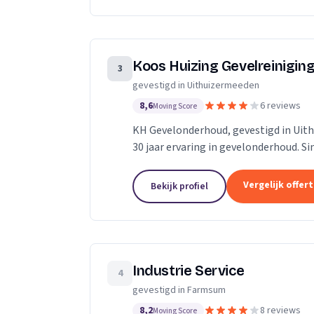
Koos Huizing Gevelreiniging
3
gevestigd in Uithuizermeeden
8,6
6 reviews
Moving Score
KH Gevelonderhoud, gevestigd in Uith
30 jaar ervaring in gevelonderhoud. S
bedrijf, waarbij we ons onderscheiden d
Vergelijk offer
Bekijk profiel
Industrie Service
4
gevestigd in Farmsum
8,2
8 reviews
Moving Score