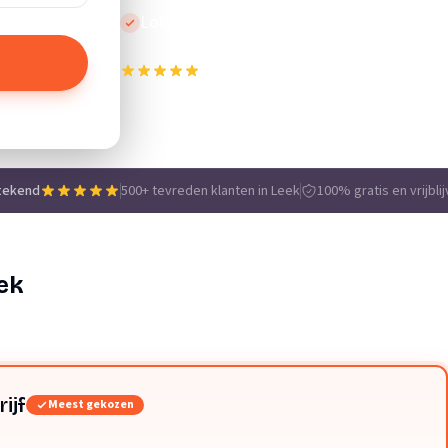
Lokale vakmensen
500+ tevreden klanten in Leek
e
tekend
500+ tevreden klanten in Leek
100% gratis en vrijbli
ek
ijf
Meest gekozen