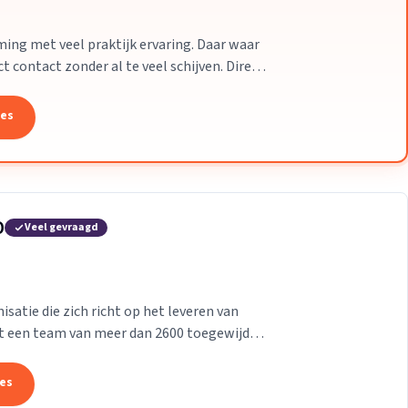
ing met veel praktijk ervaring. Daar waar
t contact zonder al te veel schijven. Direct
.
tes
O
Veel gevraagd
atie die zich richt op het leveren van
et een team van meer dan 2600 toegewijde
 beste...
tes