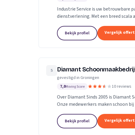
Industrie Service is uw betrouwbare pa
dienstverlening. Met een breed scala 
en fabrieken in hun dagelijkse operaties
Vergelijk offer
Bekijk profiel
Diamant Schoonmaakbedrij
5
gevestigd in Groningen
7,0
10 reviews
Moving Score
Over Diamant Sinds 2005 is Diamant S
Onze medewerkers maken schoon bij k
sportcentra, garages en zorgverleners 
Vergelijk offer
Bekijk profiel