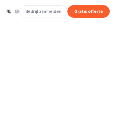
Bedrijf aanmelden
Gratis offerte
NL
|
EN
rijven in Leek
Leek.