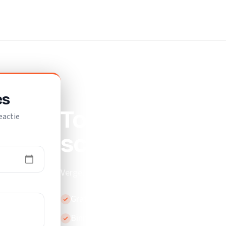
f
es
Top 10 beste
eactie
schoonmaakbed
Vergelijk de beste schoonmaakbedrijven in 
Gratis en vrijblijvend
Binnen 24 uur reactie