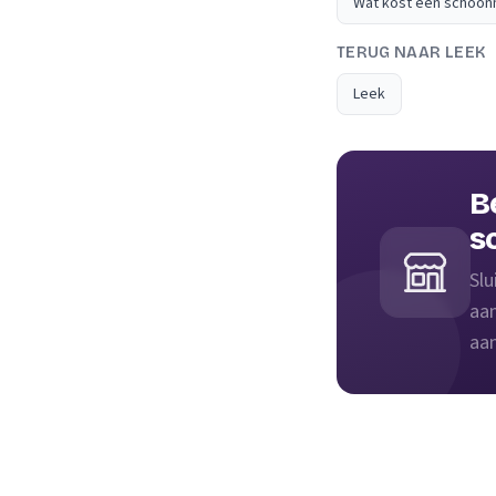
Wat kost een schoon
TERUG NAAR LEEK
Leek
B
s
Slu
aan
aan