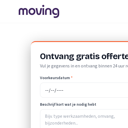
Home
/
Nederland
/
Groningen
/
Leek
/
Schoonmaakbedrij
Ontvang gratis offert
Vul je gegevens in en ontvang binnen 24 uur r
Voorkeursdatum
*
Beschrijf kort wat je nodig hebt