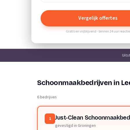
Vergelijk offertes
Gratis en vrijblijvend - binnen 24 uur reacti
Uits
Schoonmaakbedrijven in Le
6 bedrijven
Just-Clean Schoonmaakbedr
1
gevestigd in Groningen