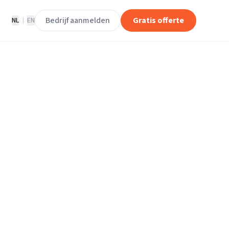
Bedrijf aanmelden
Gratis offerte
NL
|
EN
ektriciens in