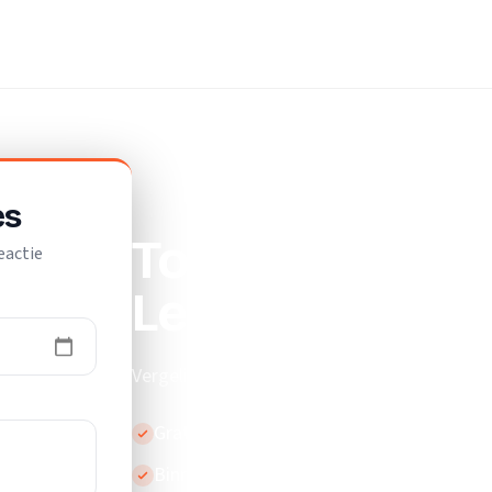
es
Top 10 beste el
eactie
Leek
Vergelijk de beste elektriciens in Leek.
Gratis en vrijblijvend
Binnen 24 uur reactie