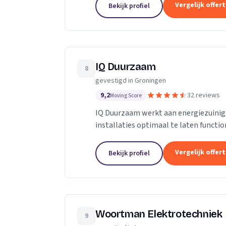
Vergelijk offer
Bekijk profiel
IQ Duurzaam
8
gevestigd in Groningen
9,2
32 reviews
Moving Score
IQ Duurzaam werkt aan energiezuinig
installaties optimaal te laten functi
‘nul op de meter’: energieneutraal wo
Vergelijk offer
Bekijk profiel
Woortman Elektrotechniek
9