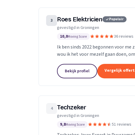
Roes Elektricien
Populair
3
gevestigd in Groningen
10,0
36 reviews
Moving Score
Ik ben sinds 2022 begonnen voor me ze
wou ik het voor mezelf gaan doen, omd
en naar de mensen.
Vergelijk offer
Bekijk profiel
Techzeker
4
gevestigd in Groningen
9,8
51 reviews
Moving Score