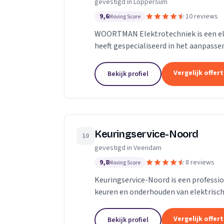
gevestigd in Loppersum
9,6
10 reviews
Moving Score
WOORTMAN Elektrotechniek is een elek
heeft gespecialiseerd in het aanpassen
verbouwingen/nieuwbouw. U kunt hierb
Vergelijk offer
Bekijk profiel
Keuringservice-Noord
10
gevestigd in Veendam
9,8
8 reviews
Moving Score
Keuringservice-Noord is een professio
keuren en onderhouden van elektrisch
elektrische installaties aan de hand va
Vergelijk offer
Bekijk profiel