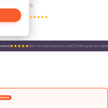
Lokale vakmensen
500+ tevreden klanten in Leek
e
tekend
500+ tevreden klanten in Leek
100% gratis en vrijbli
ekozen