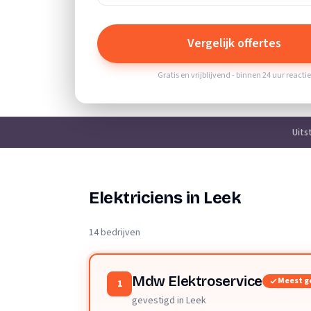
Vergelijk offertes
Gratis en vrijblijvend - binnen 24 uur reacti
Uits
Elektriciens in Leek
14 bedrijven
Mdw Elektroservice
Meest g
1
gevestigd in Leek