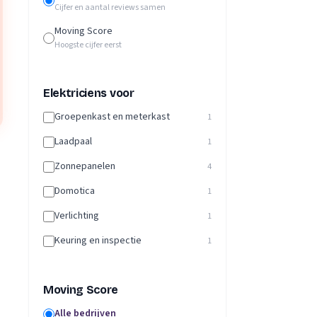
Cijfer en aantal reviews samen
Moving Score
Hoogste cijfer eerst
Elektriciens voor
Groepenkast en meterkast
1
Laadpaal
1
Zonnepanelen
4
Domotica
1
Verlichting
1
Keuring en inspectie
1
Moving Score
Alle bedrijven