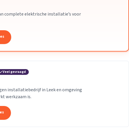
an complete elektrische installatie’s voor
tes
Veel gevraagd
gen installatiebedrijf in Leek en omgeving
rkt werkzaam is.
tes