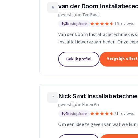
van der Doorn Installatiete
6
gevestigd in Ten Post
9,8
16 reviews
Moving Score
Van der Doorn Installatietechniek is 
installatiewerkzaamheden. Onze expe
loodgieterswerk, pelletkachels, water
Vergelijk offer
Bekijk profiel
Nick Smit Installatietechni
7
gevestigd in Haren Gn
9,4
21 reviews
Moving Score
Om een idee te geven van wat we kunn