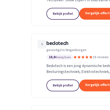
Techzeker: Jouw Expert in Duurzame
Vergelijk offer
Bekijk profiel
bedotech
5
gevestigd in Wagenborgen
10,0
18 reviews
Moving Score
Bedotech is een jong dynamische bedrij
Besturingstechniek, Elektrotechniek
Vergelijk offer
Bekijk profiel