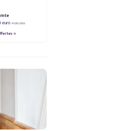
imte
0 euro
indicatie
ffertes
een nieuw tabblad)