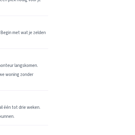
 Begin met wat je zelden
 monteur langskomen.
uwe woning zonder
l één tot drie weken.
 kunnen.