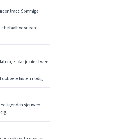
uurcontract. Sommige
r betaalt voor een
datum, zodat je niet twee
 of dubbele lasten nodig.
n veiliger dan sjouwen.
dig.
een plek nodig voor je