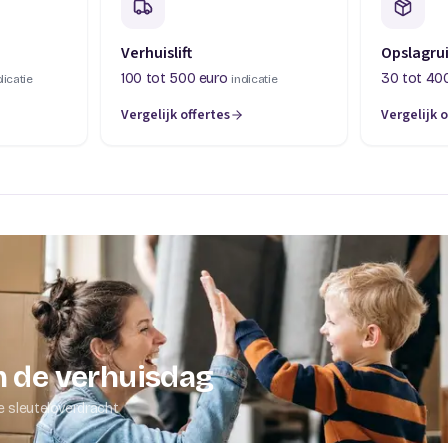
Verhuislift
Opslagru
100 tot 500 euro
30 tot 40
dicatie
indicatie
Vergelijk offertes
Vergelijk o
abblad)
(opent in een nieuw tabblad)
(opent in 
 de verhuisdag
e sleuteloverdracht