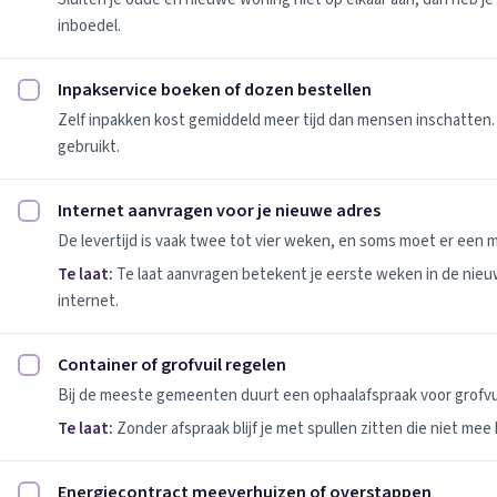
inboedel.
Inpakservice boeken of dozen bestellen
Inpakservice boeken of dozen bestellen afvinken
Zelf inpakken kost gemiddeld meer tijd dan mensen inschatten.
gebruikt.
Internet aanvragen voor je nieuwe adres
Internet aanvragen voor je nieuwe adres afvinken
De levertijd is vaak twee tot vier weken, en soms moet er een
Te laat:
Te laat aanvragen betekent je eerste weken in de nie
internet.
Container of grofvuil regelen
Container of grofvuil regelen afvinken
Bij de meeste gemeenten duurt een ophaalafspraak voor grofvui
Te laat:
Zonder afspraak blijf je met spullen zitten die niet mee
Energiecontract meeverhuizen of overstappen