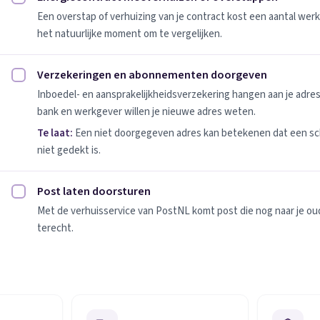
Energiecontract meeverhuizen of overstappen afvinken
Een overstap of verhuizing van je contract kost een aantal werk
het natuurlijke moment om te vergelijken.
Verzekeringen en abonnementen doorgeven
Verzekeringen en abonnementen doorgeven afvinken
Inboedel- en aansprakelijkheidsverzekering hangen aan je adres
bank en werkgever willen je nieuwe adres weten.
Te laat:
Een niet doorgegeven adres kan betekenen dat een sc
niet gedekt is.
Post laten doorsturen
Post laten doorsturen afvinken
Met de verhuisservice van PostNL komt post die nog naar je oude
terecht.