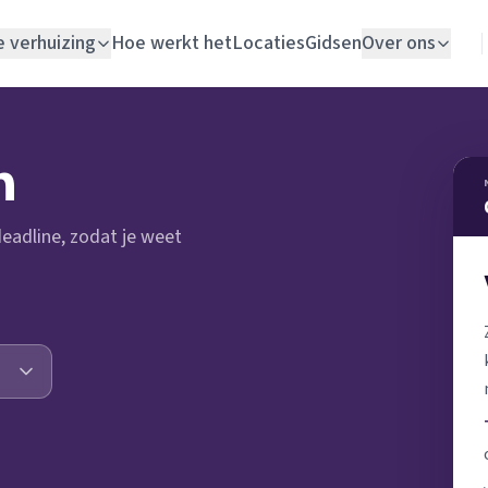
e verhuizing
Hoe werkt het
Locaties
Gidsen
Over ons
Verhuislift
n
Woningontruiming
 deadline, zodat je weet
Schildersbedrijf
Vloerlegger
Elektricien