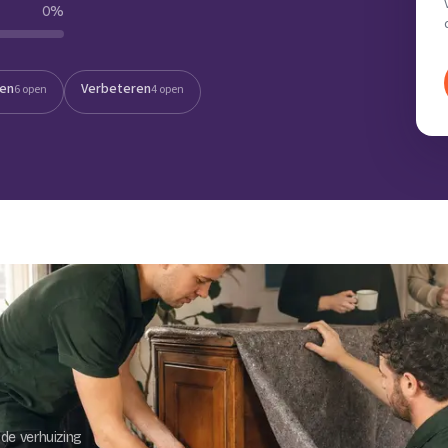
0
%
Verhuisvolume berekenen
enen
Energie vergelijken
ten
Verbeteren
6 open
4 open
de verhuizing