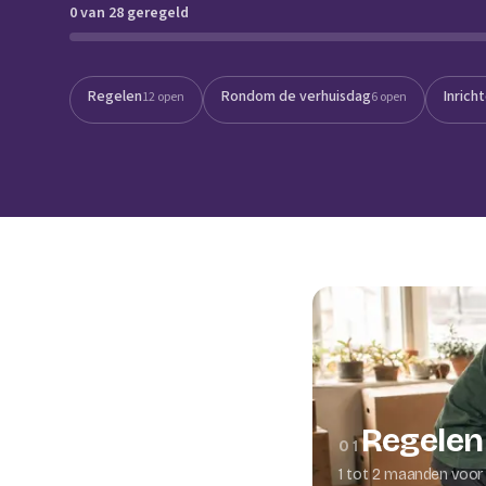
0 van 28 geregeld
Verhuisplanner
Verhuisdozen berek
Regelen
Rondom de verhuisdag
Inrich
12 open
6 open
Regelen
01
1 tot 2 maanden voor 