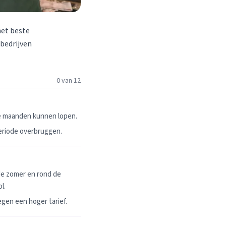
het beste
 bedrijven
0 van 12
ie maanden kunnen lopen.
periode overbruggen.
de zomer en rond de
l.
egen een hoger tarief.