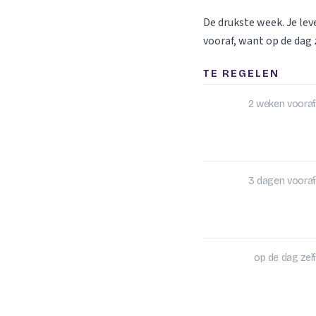
De drukste week. Je le
vooraf, want op de dag z
TE REGELEN
2 weken vooraf
3 dagen vooraf
op de dag zelf