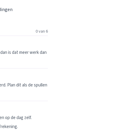
 dingen
0 van 6
dan is dat meer werk dan
. Plan dit als de spullen
n op de dag zelf.
frekening.