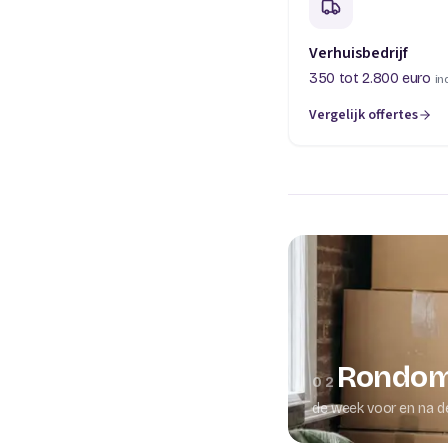
Verhuisbedrijf
350 tot 2.800 euro
in
Vergelijk offertes
(opent in een nieuw t
Rondom
02
de week voor en na d