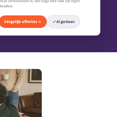
Vul je verhuisdatum in, dan krijgt elke taak zijn eigen
deadline.
Vergelijk offertes
Al gedaan