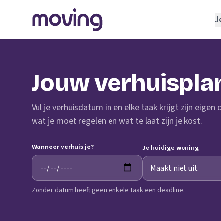
J
REGELEN
Verhuisbedrijf
Jouw verhuispla
Opslagruimte
INRICHTEN
Vul je verhuisdatum in en elke taak krijgt zijn eigen
Schoonmaakbedrijf
wat je moet regelen en wat te laat zijn je kost.
Klusjesman
Wanneer verhuis je?
Loodgieter
Je huidige woning
Slotenmaker
Zonder datum heeft geen enkele taak een deadline.
TOOLS BIJ VERHUIZEN