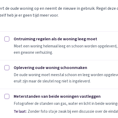
vert de oude woning op en neemt de nieuwe in gebruik. Regel deze
elf heb je er geen tijd meer voor.
Ontruiming regelen als de woning leeg moet
Ontruiming regelen als de woning leeg moet afvinken
Moet een woning helemaal leeg en schoon worden opgeleverd, 
een gewone verhuizing.
Oplevering oude woning schoonmaken
Oplevering oude woning schoonmaken afvinken
De oude woning moet meestal schoon en leeg worden opgeleverd
eruit zijn maar de sleutel nog niet is ingeleverd.
Meterstanden van beide woningen vastleggen
Meterstanden van beide woningen vastleggen afvinken
Fotografeer de standen van gas, water en licht in beide woninge
Te laat:
Zonder foto sta je zwak bij een discussie over de einda