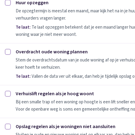
Huur opzeggen
Huur opzeggen afvinken
De opzegtermijn is meestal een maand, maar kijk het na in je h
verhuurders vragen langer.
Te laat:
Te laat opzeggen betekent dat je een maand langer huu
woning waar je niet meer woont.
Overdracht oude woning plannen
Overdracht oude woning plannen afvinken
Stem de overdrachtsdatum van je oude woning af op je verhuis
keer hoeft te verhuizen.
Te laat:
Vallen de data ver uit elkaar, dan heb je tijdelijk opslag
Verhuislift regelen als je hoog woont
Verhuislift regelen als je hoog woont afvinken
Bij een smalle trap of een woning op hoogte is een lift sneller e
Voor de openbare weg is soms een gemeentelijke ontheffing no
Opslag regelen als je woningen niet aansluiten
Opslag regelen als je woningen niet aansluiten afvinken
Sluiten je oude en nieuwe woning niet op elkaar aan, dan heb je 