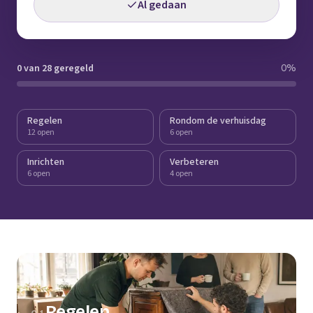
Al gedaan
0 van 28 geregeld
0
%
Regelen
Rondom de verhuisdag
12 open
6 open
Inrichten
Verbeteren
6 open
4 open
Regelen