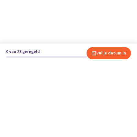
0 van 28 geregeld
Vul je datum in
Klaar om te verhuizen?
Vergelijk gratis en vrijblijvend verhuisbedrijven en andere
specialisten bij jou in de buurt.
Start je verhuizing