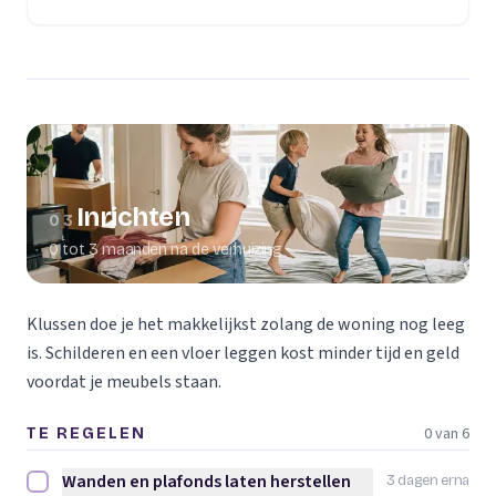
(opent in een nieuw tabblad)
Inrichten
03
0 tot 3 maanden na de verhuizing
Klussen doe je het makkelijkst zolang de woning nog leeg
is. Schilderen en een vloer leggen kost minder tijd en geld
voordat je meubels staan.
0 van 6
TE REGELEN
Wanden en plafonds laten herstellen
3 dagen erna
Wanden en plafonds laten herstellen afvinken