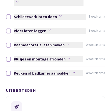
Schilderwerk laten doen
1 week erna
Schilderwerk laten doen afvinken
Vloer laten leggen
1 week erna
Vloer laten leggen afvinken
Raamdecoratie laten maken
2 weken erna
Raamdecoratie laten maken afvinken
Klusjes en montage afronden
3 weken erna
Klusjes en montage afronden afvinken
Keuken of badkamer aanpakken
4 weken erna
Keuken of badkamer aanpakken afvinken
UITBESTEDEN