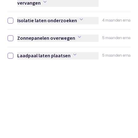
vervangen
Isolatie laten onderzoeken
4 maanden erna
Isolatie laten onderzoeken afvinken
Zonnepanelen overwegen
5 maanden erna
Zonnepanelen overwegen afvinken
Laadpaal laten plaatsen
5 maanden erna
Laadpaal laten plaatsen afvinken