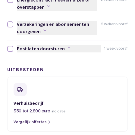
Energiecontract meeverhuizen of
Energiecontract meeverhuizen of overstappen afvinken
overstappen
Verzekeringen en abonnementen
2 weken vooraf
Verzekeringen en abonnementen doorgeven afvinken
doorgeven
Post laten doorsturen
1 week vooraf
Post laten doorsturen afvinken
UITBESTEDEN
Verhuisbedrijf
350 tot 2.800 euro
indicatie
Vergelijk offertes
(opent in een nieuw tabblad)