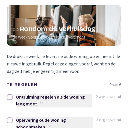
Rondom de verhuisdag
02
de week voor en na de sleuteloverdracht
De drukste week. Je levert de oude woning op en neemt de
nieuwe in gebruik. Regel deze dingen vooraf, want op de
dag zelf heb je er geen tijd meer voor.
0 van 6
TE REGELEN
Ontruiming regelen als de woning
2 weken vooraf
Ontruiming regelen als de woning leeg moet afvinken
leeg moet
Oplevering oude woning
3 dagen vooraf
Oplevering oude woning schoonmaken afvinken
schoonmaken