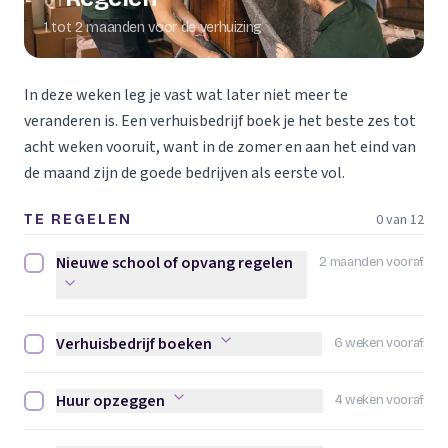
01
1 tot 2 maanden voor de verhuizing
In deze weken leg je vast wat later niet meer te
veranderen is. Een verhuisbedrijf boek je het beste zes tot
acht weken vooruit, want in de zomer en aan het eind van
de maand zijn de goede bedrijven als eerste vol.
0 van 12
TE REGELEN
Nieuwe school of opvang regelen
2 maanden vooraf
Nieuwe school of opvang regelen afvinken
Verhuisbedrijf boeken
6 weken vooraf
Verhuisbedrijf boeken afvinken
Huur opzeggen
4 weken vooraf
Huur opzeggen afvinken