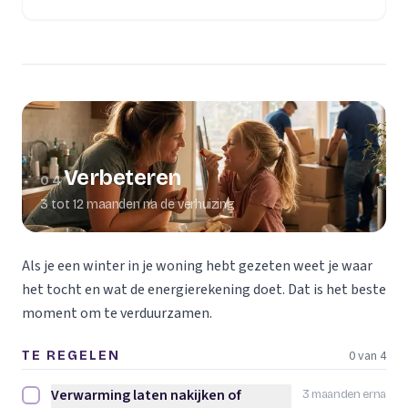
Verbeteren
04
3 tot 12 maanden na de verhuizing
Als je een winter in je woning hebt gezeten weet je waar
het tocht en wat de energierekening doet. Dat is het beste
moment om te verduurzamen.
0 van 4
TE REGELEN
Verwarming laten nakijken of
3 maanden erna
Verwarming laten nakijken of vervangen afvinken