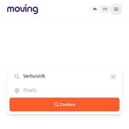
NL
EN
Home
/
Nederland
/
Verhuisliften
Alle verhuisliften in Nederland
Vergelijk de beste verhuisliften in heel Nederland.
Zoeken