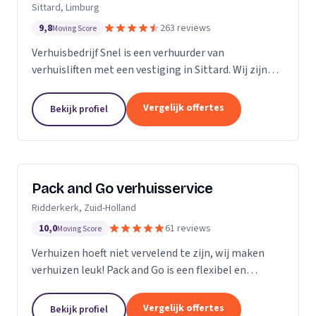
Sittard, Limburg
9,8
263 reviews
Moving Score
Verhuisbedrijf Snel is een verhuurder van
verhuisliften met een vestiging in Sittard. Wij zijn
actief in Limburg.
Vergelijk offertes
Bekijk profiel
Pack and Go verhuisservice
Ridderkerk, Zuid-Holland
10,0
61 reviews
Moving Score
Verhuizen hoeft niet vervelend te zijn, wij maken
verhuizen leuk! Pack and Go is een flexibel en
servicegericht familiebedrijf waar u terecht kan voor
al uw verhuizingen. Met ons team van...
Vergelijk offertes
Bekijk profiel