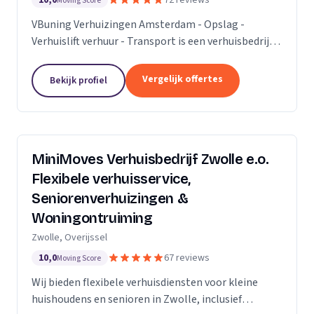
10,0
72 reviews
Moving Score
VBuning Verhuizingen Amsterdam - Opslag -
Verhuislift verhuur - Transport is een verhuisbedrijf
met een vestiging in Amsterdam.
Vergelijk offertes
Bekijk profiel
MiniMoves Verhuisbedrijf Zwolle e.o.
Flexibele verhuisservice,
Seniorenverhuizingen &
Woningontruiming
Zwolle, Overijssel
10,0
67 reviews
Moving Score
Wij bieden flexibele verhuisdiensten voor kleine
huishoudens en senioren in Zwolle, inclusief