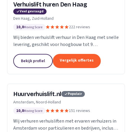
Verhuislift huren Den Haag
Veel gevraagd
Den Haag, Zuid-Holland
10,0
222 reviews
Moving Score
Wij bieden verhuislift verhuur in Den Haag met snelle
levering, geschikt voor hoogbouw tot 9
verdiepingen en flexibele service vanaf €99 per uur.
Vergelijk offertes
Bekijk profiel
Huurverhuislift.nl
Populair
Amsterdam, Noord-Holland
10,0
151 reviews
Moving Score
Wij verhuren verhuisliften met ervaren verhuizers in
Amsterdam voor particulieren en bedrijven, inclusief