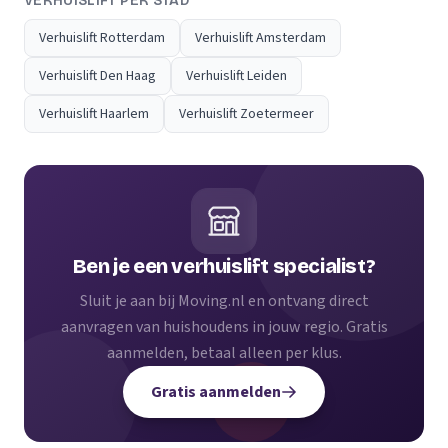
VERHUISLIFT PER STAD
Verhuislift Rotterdam
Verhuislift Amsterdam
Verhuislift Den Haag
Verhuislift Leiden
Verhuislift Haarlem
Verhuislift Zoetermeer
Ben je een verhuislift specialist?
Sluit je aan bij Moving.nl en ontvang direct
aanvragen van huishoudens in jouw regio. Gratis
aanmelden, betaal alleen per klus.
Gratis aanmelden