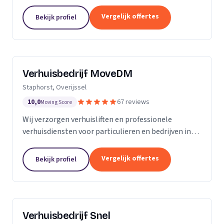
woningontruiming en verhuizingen naar
zorginstellingen.
Vergelijk offertes
Bekijk profiel
Verhuisbedrijf MoveDM
Staphorst, Overijssel
10,0
67 reviews
Moving Score
Wij verzorgen verhuisliften en professionele
verhuisdiensten voor particulieren en bedrijven in
Staphorst en omgeving.
Vergelijk offertes
Bekijk profiel
Verhuisbedrijf Snel