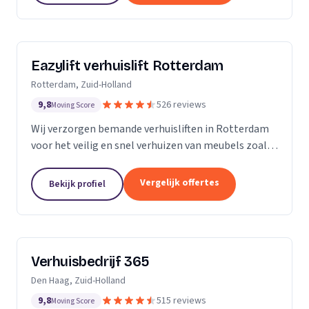
Eazylift verhuislift Rotterdam
Rotterdam, Zuid-Holland
9,8
526 reviews
Moving Score
Wij verzorgen bemande verhuisliften in Rotterdam
voor het veilig en snel verhuizen van meubels zoals
piano's en kasten.
Vergelijk offertes
Bekijk profiel
Verhuisbedrijf 365
Den Haag, Zuid-Holland
9,8
515 reviews
Moving Score