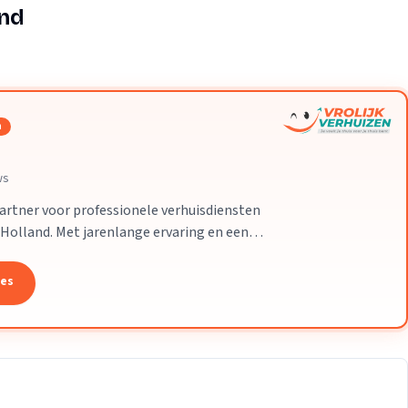
Verhuisvolume berekenen
and
enen
Energie vergelijken
n
ws
partner voor professionele verhuisdiensten
-Holland. Met jarenlange ervaring en een
 uw verhuizing soepel en zorgeloos
tes