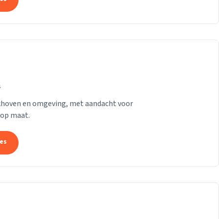
s
rkhoven en omgeving, met aandacht voor
 op maat.
tes