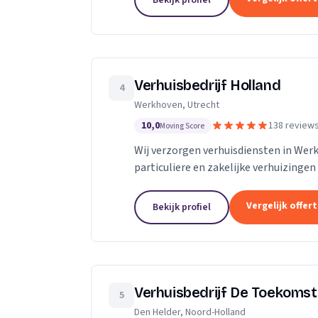
Bekijk profiel
Verhuisbedrijf Holland
4
Werkhoven, Utrecht
10,0
138 review
Moving Score
Wij verzorgen verhuisdiensten in We
particuliere en zakelijke verhuizingen
Vergelijk offer
Bekijk profiel
Verhuisbedrijf De Toekomst
5
Den Helder, Noord-Holland