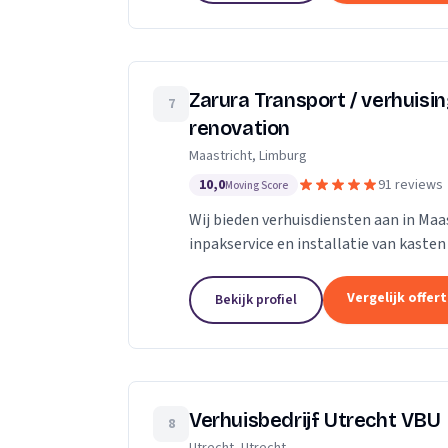
Zarura Transport / verhuisi
7
renovation
Maastricht, Limburg
10,0
91 reviews
Moving Score
Wij bieden verhuisdiensten aan in Maas
inpakservice en installatie van kasten
Vergelijk offer
Bekijk profiel
Verhuisbedrijf Utrecht VBU
8