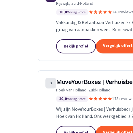
Rijswijk, Zuid-Holland
10,0
340 review
Moving Score
Vakkundig & Betaalbaar Verhuizen ??
graag van aanpakken weet. Benieuwd 
naar de mogelijkheden.
Vergelijk offer
Bekijk profiel
MoveYourBoxes | Verhuisbe
3
Hoek van Holland, Zuid-Holland
10,0
173 review
Moving Score
Wij zijn MoveYourBoxes | Verhuisbedrij
Hoek van Holland. Ons werkgebied is 
Vergelijk offer