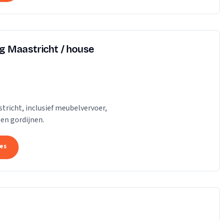
ng Maastricht / house
tricht, inclusief meubelvervoer,
 en gordijnen.
tes