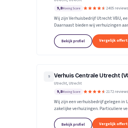
Utrecht, Utrecht
9,8
2405 review
Moving Score
Wij zijn Verhuisbedrijf Utrecht VBU, ee
Daarnaast bieden wij verhuizingen aan
Vergelijk offer
Bekijk profiel
Verhuis Centrale Utrecht (V
9
Utrecht, Utrecht
9,8
2172 review
Moving Score
Wij zijn een verhuisbedrijf gelegen in 
zakelijke verhuizingen. Particuliere v
van inboedel, de- en montageservice,..
Vergelijk offer
Bekijk profiel