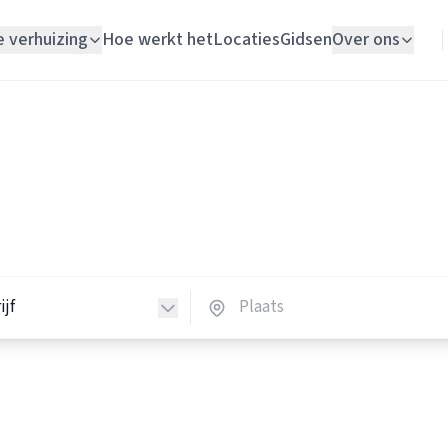
e verhuizing
Hoe werkt het
Locaties
Gidsen
Over ons
Verhuislift
Verhuisbedrijven
Woningontruiming
huisbedrijven in Nederland
Schildersbedrijf
verhuisbedrijven in heel Nederland.
Vloerlegger
Elektricien