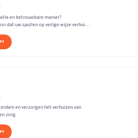
s
nelle en betrouwbare manier?
or dat uw spullen op veilige wijze verhuisd
24/7! Want of u...
tes
s
tterdam en verzorgen het verhuizen van
en zorg.
tes