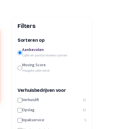
Filters
Sorteren op
Aanbevolen
Cijfer en aantal reviews samen
Moving Score
Hoogste cijfer eerst
Verhuisbedrijven voor
Verhuislift
12
Opslag
32
Inpakservice
5