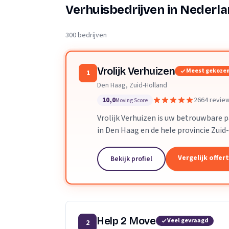
Verhuisplanner
Verhuisbedrijven in Nederl
Verhuisdozen berek
300 bedrijven
Vrolijk Verhuizen
Meest gekoze
1
Den Haag, Zuid-Holland
10,0
2664 revie
Moving Score
Vrolijk Verhuizen is uw betrouwbare 
in Den Haag en de hele provincie Zuid
toegewijd team zorgen wij ervoor dat
verloopt.
Vergelijk offer
Bekijk profiel
Help 2 Move
Veel gevraagd
2