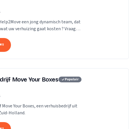
s
 Help2Move een jong dynamisch team, dat
wat uw verhuizing gaat kosten ? Vraag
tes
drijf Move Your Boxes
Populair
s
f Move Your Boxes, een verhuisbedrijf uit
Zuid-Holland.
tes