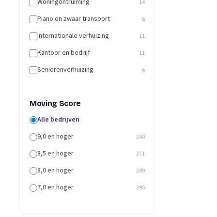
Woningontruiming
14
Piano en zwaar transport
6
Internationale verhuizing
11
Kantoor en bedrijf
11
Seniorenverhuizing
6
Moving Score
Alle bedrijven
9,0 en hoger
240
8,5 en hoger
271
8,0 en hoger
289
7,0 en hoger
295