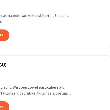
s
n verhuurder van verhuisliften uit Utrecht.
.
tes
CU)
s
Utrecht. Wij doen zowel particuliere als
erhuizingen, bedrijfsverhuizingen, opslag
.
tes