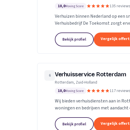
10,0
135 review
Moving Score
Verhuizen binnen Nederland op een s
Verhuisbedrijf De Toekomst zorgt ervo
worden naar de nieuwe locatie. En dat 
Vergelijk offer
Bekijk profiel
Verhuisservice Rotterdam
6
Rotterdam, Zuid-Holland
10,0
117 review
Moving Score
Wij bieden verhuisdiensten aan in Ro
woningen en bedrijven met aandacht 
Vergelijk offer
Bekijk profiel