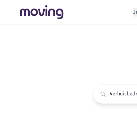
J
REGELEN
Verhuisbedrijf
Home
/
Nederland
/
Opslagruimte
Alle ver
INRICHTEN
Schoonmaakbedrijf
Vergelijk de beste 
Klusjesman
Loodgieter
Slotenmaker
TOOLS BIJ VERHUIZEN