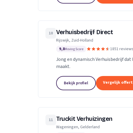
Verhuisbedrijf Direct
10
Rijswijk, Zuid-Holland
9,8
1851 review
Moving Score
Jong en dynamisch Verhuisbedrijf dat 
maakt.
Vergelijk offer
Bekijk profiel
Truckit Verhuizingen
11
Wageningen, Gelderland