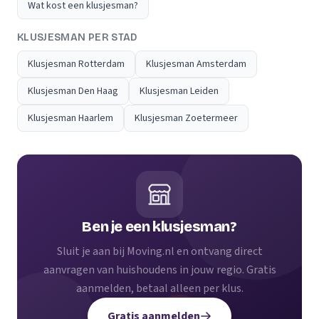
Wat kost een klusjesman?
KLUSJESMAN PER STAD
Klusjesman Rotterdam
Klusjesman Amsterdam
Klusjesman Den Haag
Klusjesman Leiden
Klusjesman Haarlem
Klusjesman Zoetermeer
Ben je een klusjesman?
Sluit je aan bij Moving.nl en ontvang direct
aanvragen van huishoudens in jouw regio. Gratis
aanmelden, betaal alleen per klus.
Gratis aanmelden