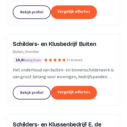
Onze stukadoren denken met u mee over
voorbereidingen, apparatuur, kleurkeuzes en andere
Vergelijk offertes
Bekijk profiel
details. Onze...
Schilders- en Klusbedrijf Buiten
Beilen, Drenthe
10,0
2 reviews
Moving Score
Het onderhoud van buiten- en binnenschilderwerk is
van groot belang voor woningen, bedrijfspanden
etc. Het werk moet er niet alleen netjes uitzien, het
heeft ook een beschermende functie tegen...
Vergelijk offertes
Bekijk profiel
Schilders- en Klussenbedrijf E. de