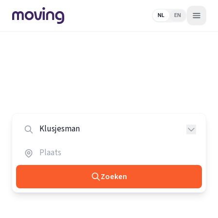
NL
EN
Home
/
Nederland
/
Klusjesmannen
Alle klusjesmannen in Nederland
Vergelijk de beste klusjesmannen in heel Nederland.
Zoeken