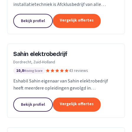
installatietechniek is Afcklusbedrijf van alle
markten thuis. Wij zijn met name actief in de
woningbouw, utiliteitsbouw. Op het gebied van
Vergelijk offertes
Bekijk profiel
ontwerpen en...
Sahin elektrobedrijf
Dordrecht, Zuid-Holland
10,0
43 reviews
Moving Score
Eshabil Sahin eigenaar van Sahin elektrobedrijf
heeft meerdere opleidingen gevolgd in
elektrotechniek. Na zijn scholing wist hij al wat hij
ging doen want onder andere zijn opa, vader en oom
Vergelijk offertes
Bekijk profiel
zijn...