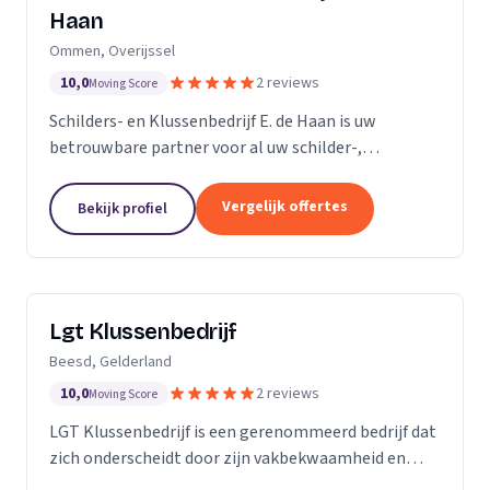
Haan
Ommen, Overijssel
10,0
2 reviews
Moving Score
Schilders- en Klussenbedrijf E. de Haan is uw
betrouwbare partner voor al uw schilder-,
behangwerk en kleinere klussen. Sinds de oprichting
in november 2007, hebben we ons onderscheiden
Vergelijk offertes
Bekijk profiel
door onze...
Lgt Klussenbedrijf
Beesd, Gelderland
10,0
2 reviews
Moving Score
LGT Klussenbedrijf is een gerenommeerd bedrijf dat
zich onderscheidt door zijn vakbekwaamheid en
toewijding aan kwaliteit. Wij zijn een team van