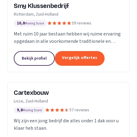
Smy Klussenbedrijf
Rotterdam, Zuid-Holland
10,0
39 reviews
Moving Score
Met ruim 10 jaar bestaan hebben wij ruime ervaring
opgedaan in alle voorkomende traditionele en
moderne stukadoorswerkzaamheden in de
particuliere en zakelijke bouwbranche.
Vergelijk offertes
Bekijk profiel
Cartexbouw
Lisse, Zuid-Holland
9,8
57 reviews
Moving Score
Wij zijn een jong bedrijf die alles onder 1 dak voor u
klaar heb staan.