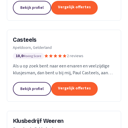
ervaren professionals die elk een specifieke taak...
Vergelijk offertes
Bekijk profiel
Casteels
Apeldoorn, Gelderland
10,0
2 reviews
Moving Score
Als u op zoek bent naar een ervaren en veelzijdige
klusjesman, dan bent u bij mij, Paul Casteels, aan
het juiste adres. Sinds 1998 run ik mijn eigen
klussenbedrijf en heb ik een breed scala aan...
Vergelijk offertes
Bekijk profiel
Klusbedrijf Weeren