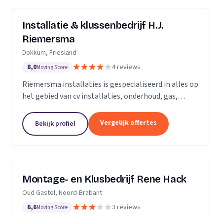
Installatie & klussenbedrijf H.J.
Riemersma
Dokkum, Friesland
8,0
4 reviews
Moving Score
Riemersma installaties is gespecialiseerd in alles op
het gebied van cv installaties, onderhoud, gas,
water, dakbedekking en zinkwerk. Tevens voor alle
kleine klussen, onderhoud en elektra.
Vergelijk offertes
Bekijk profiel
Montage- en Klusbedrijf Rene Hack
Oud Gastel, Noord-Brabant
6,6
3 reviews
Moving Score