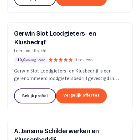
Gerwin Slot Loodgieters- en
Klusbedrijf
Leersum, Utrecht
10,0
11 reviews
Moving Score
Gerwin Slot Loodgieters- en Klusbedrijf is een
gerenommeerd loodgietersbedrijf gevestigd in
Leersum. Sinds onze oprichting in 2014, hebben we
ons onderscheiden door onze expertise en
Vergelijk offertes
Bekijk profiel
toewijding aan...
A. Jansma Schilderwerken en
Klussenbedrijf