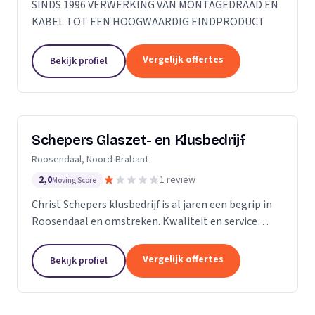
SINDS 1996 VERWERKING VAN MONTAGEDRAAD EN
KABEL TOT EEN HOOGWAARDIG EINDPRODUCT
Vergelijk offertes
Bekijk profiel
Schepers Glaszet- en Klusbedrijf
Roosendaal, Noord-Brabant
2,0
1 review
Moving Score
Christ Schepers klusbedrijf is al jaren een begrip in
Roosendaal en omstreken. Kwaliteit en service
staan bij ons hoog in het vaandel en dat betekent
grote tevredenheid onder onze klanten. Of het nu...
Vergelijk offertes
Bekijk profiel