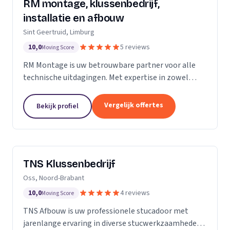
RM montage, klussenbedrijf,
installatie en afbouw
Sint Geertruid, Limburg
10,0
5 reviews
Moving Score
RM Montage is uw betrouwbare partner voor alle
technische uitdagingen. Met expertise in zowel
elektrotechniek als installatietechniek, bieden wij
een breed scala aan diensten aan. Van meterkasten
Vergelijk offertes
Bekijk profiel
en...
TNS Klussenbedrijf
Oss, Noord-Brabant
10,0
4 reviews
Moving Score
TNS Afbouw is uw professionele stucadoor met
jarenlange ervaring in diverse stucwerkzaamheden.