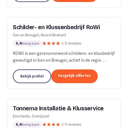
Schilder- en Klussenbedrijf RoWi
Son en Breugel, Noord-Brabant
8,4
5 reviews
Moving Score
ROWI is een gerenommeerd schilders- en klusbedrijf
gevestigd in Son en Breugel, actief in de regio
Eindhoven en Oost-Brabant. Met een breed scala
aan diensten, variërend van schilderwerk tot...
Vergelijk offertes
Bekijk profiel
Tonnema Installatie & Klusservice
Enschede, Overijssel
8,4
5 reviews
Moving Score