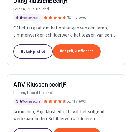
Okay klussenbedrijf
Leiden, Zuid-Holland
9,6
58 reviews
Moving Score
Of het nu gaat om het ophangen van een lamp,
timmerwerk en schilderwerk, het leggen van een
nieuwe vloer, een zwevend toilet plaatsen of de
renovatie en aanleggen van een nieuwe badkamer
Vergelijk offertes
Bekijk profiel
of...
ARV Klussenbedrijf
Huizen, Noord-Holland
9,6
51 reviews
Moving Score
Armin hier, Mijn klusbedrijf bevat het volgende
werkzaamheden: Schilderwerk Tuinieren
Timmerwerk En alle andere werkzaamheden in het