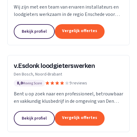
Wij zijn met een team van ervaren installateurs en
loodgieters werkzaam in de regio Enschede voor
zowel particulieren als bedrijven. Wij zijn
gespecialiseerd in de installatie van sanitair, gas-
Vergelijk offertes
Bekijk profiel
en...
v.Esdonk loodgieterswerken
Den Bosch, Noord-Brabant
8,0
9 reviews
Moving Score
Bent u op zoek naar een professioneel, betrouwbaar
en vakkundig klusbedrijf in de omgeving van Den
Bosch? Dan bent u bij ons aan het juiste adres. Voor
zowel particulieren als bedrijven kunnen wij...
Vergelijk offertes
Bekijk profiel