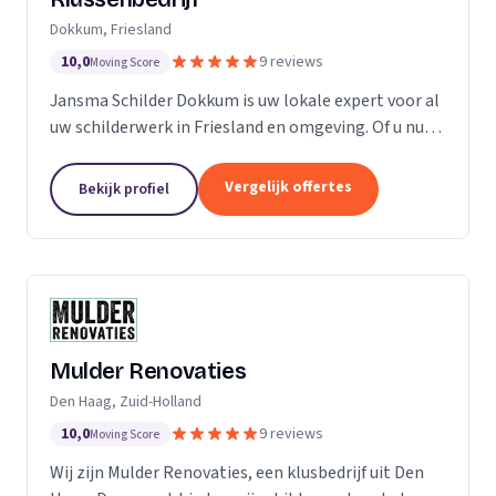
Dokkum, Friesland
10,0
9 reviews
Moving Score
Jansma Schilder Dokkum is uw lokale expert voor al
uw schilderwerk in Friesland en omgeving. Of u nu
een frisse kleur in uw slaapkamer wilt, of de kleuren
van de vorige bewoners van uw nieuwe huis...
Vergelijk offertes
Bekijk profiel
Mulder Renovaties
Den Haag, Zuid-Holland
10,0
9 reviews
Moving Score
Wij zijn Mulder Renovaties, een klusbedrijf uit Den