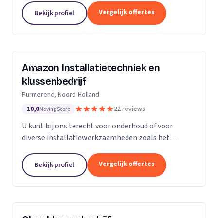
Vergelijk offertes
Bekijk profiel
Amazon Installatietechniek en
klussenbedrijf
Purmerend, Noord-Holland
10,0
22 reviews
Moving Score
U kunt bij ons terecht voor onderhoud of voor
diverse installatiewerkzaamheden zoals het
plaatsen of vervangen van o.a. uw cv ketel,
vloerverwarming, radiatoren, convectoren,
Vergelijk offertes
Bekijk profiel
leidingwerk, geisers,...