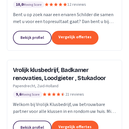
10,0
12 reviews
Moving Score
Bent u op zoek naar een ervaren Schilder die samen
met u voor een topresultaat gaat? Dan bent u bij
Saritas Klussenbedrijf aan het juiste adres
Persoonlijk contact en communicatie staat bij ons...
Vergelijk offertes
Bekijk profiel
Vrolijk klusbedrijf, Badkamer
renovaties, Loodgieter , Stukadoor
Papendrecht, Zuid-Holland
9,6
21 reviews
Moving Score
Welkom bij Vrolijk Klusbedrijf, uw betrouwbare
partner voor alle klussen in en rondom uw huis. Mijn
naam is George, een ervaren en flexibele klusser
met bijna 20 jaar ervaring in de bouwsector. Ik...
Vergelijk offertes
Bekijk profiel