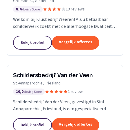
Groesbeek, Gelderland
8,4
13 reviews
Moving Score
Welkom bij Klusbedrijf Weeren! Als u betaalbaar
schilderwerk zoekt met de allerhoogste kwaliteit
bent u bij ons aan het juiste adres! Wij leveren
kwaliteit omdat schilderwerk onze passie is, dit
Vergelijk offertes
Bekijk profiel
ziet...
Schildersbedrijf Van der Veen
St.-Annaparochie, Friesland
10,0
1 review
Moving Score
Schildersbedrijf Van der Veen, gevestigd in Sint
Annaparochie, Friesland, is een gespecialiseerd
schildersbedrijf met een rijke geschiedenis die
teruggaat tot 2010. Wij zijn voortgekomen uit het...
Vergelijk offertes
Bekijk profiel