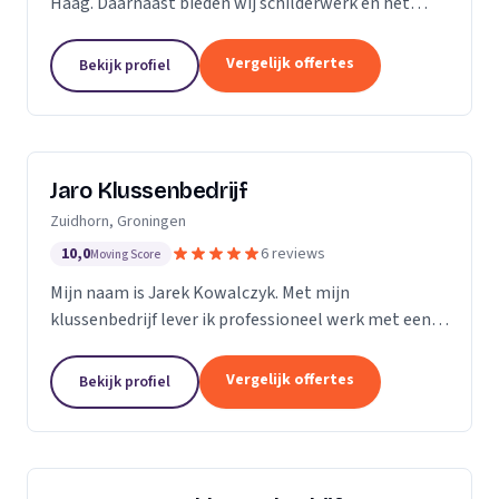
Haag. Daarnaast bieden wij schilderwerk en het
leggen van vloeren aan.
Vergelijk offertes
Bekijk profiel
Jaro Klussenbedrijf
Zuidhorn, Groningen
10,0
6 reviews
Moving Score
Mijn naam is Jarek Kowalczyk. Met mijn
klussenbedrijf lever ik professioneel werk met een
persoonlijke benadering. Alle klussen in en rond uw
woning of bedrijfspand binnen enkele dagen
Vergelijk offertes
Bekijk profiel
geregeld? Ik...