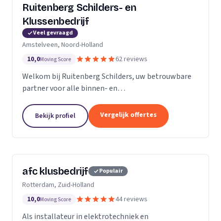
Ruitenberg Schilders- en
Klussenbedrijf
Veel gevraagd
Amstelveen, Noord-Holland
10,0
62 reviews
Moving Score
Welkom bij Ruitenberg Schilders, uw betrouwbare
partner voor alle binnen- en
buitenschilderwerkzaamheden. Sinds 1999 zijn wij
een gevestigde naam in de provincie Noord-Holland,
Vergelijk offertes
Bekijk profiel
met een bijzondere...
afc klusbedrijf
Populair
Rotterdam, Zuid-Holland
10,0
44 reviews
Moving Score
Als installateur in elektrotechniek en