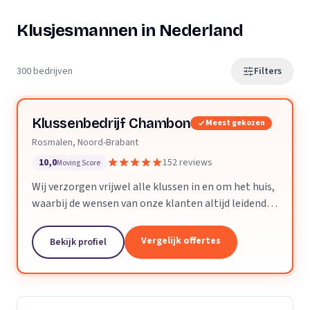
Klusjesmannen in Nederland
300 bedrijven
Filters
Klussenbedrijf Chambon
Meest gekozen
Rosmalen, Noord-Brabant
10,0
152 reviews
Moving Score
Wij verzorgen vrijwel alle klussen in en om het huis,
waarbij de wensen van onze klanten altijd leidend
zijn. Wij doen daarbij wat we beloven, afspraak is
afspraak. Dankzij ons vakmanschap en direct...
Vergelijk offertes
Bekijk profiel