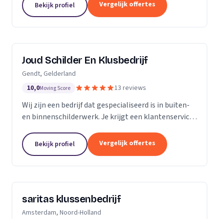
klusbedrijf.
Vergelijk offertes
Bekijk profiel
Joud Schilder En Klusbedrijf
Gendt, Gelderland
10,0
13 reviews
Moving Score
Wij zijn een bedrijf dat gespecialiseerd is in buiten-
en binnenschilderwerk. Je krijgt een klantenservice
van hoge kwaliteit. Alle producten die we gebruiken
zijn van topmerken om de hoogst...
Vergelijk offertes
Bekijk profiel
saritas klussenbedrijf
Amsterdam, Noord-Holland