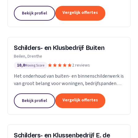
Onze stukadoren denken met u mee over
voorbereidingen, apparatuur, kleurkeuzes en andere
Vergelijk offertes
Bekijk profiel
details. Onze...
Schilders- en Klusbedrijf Buiten
Beilen, Drenthe
10,0
2 reviews
Moving Score
Het onderhoud van buiten- en binnenschilderwerk is
van groot belang voor woningen, bedrijfspanden
etc. Het werk moet er niet alleen netjes uitzien, het
heeft ook een beschermende functie tegen...
Vergelijk offertes
Bekijk profiel
Schilders- en Klussenbedrijf E. de