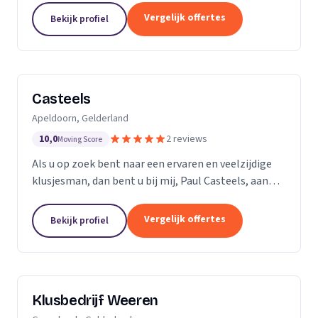
ervaren professionals die elk een specifieke taak...
Vergelijk offertes
Bekijk profiel
Casteels
Apeldoorn, Gelderland
10,0
2 reviews
Moving Score
Als u op zoek bent naar een ervaren en veelzijdige
klusjesman, dan bent u bij mij, Paul Casteels, aan
het juiste adres. Sinds 1998 run ik mijn eigen
klussenbedrijf en heb ik een breed scala aan...
Vergelijk offertes
Bekijk profiel
Klusbedrijf Weeren