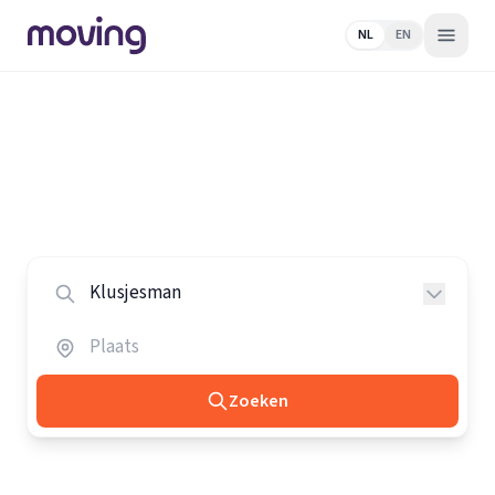
NL
EN
Home
/
Nederland
/
Klusjesmannen
Alle klusjesmannen in Nederland
Vergelijk de beste klusjesmannen in heel Nederland.
Zoeken