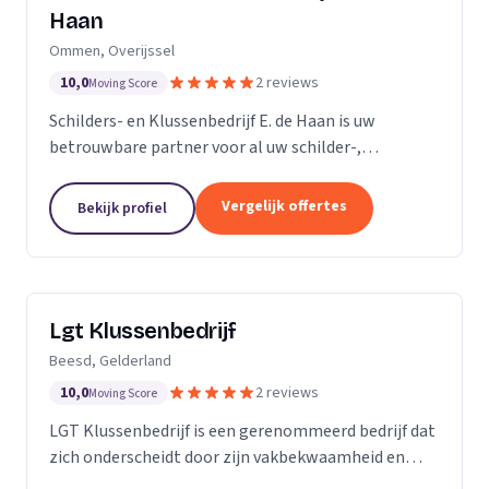
Haan
Ommen, Overijssel
10,0
2 reviews
Moving Score
Schilders- en Klussenbedrijf E. de Haan is uw
betrouwbare partner voor al uw schilder-,
behangwerk en kleinere klussen. Sinds de oprichting
in november 2007, hebben we ons onderscheiden
Vergelijk offertes
Bekijk profiel
door onze...
Lgt Klussenbedrijf
Beesd, Gelderland
10,0
2 reviews
Moving Score
LGT Klussenbedrijf is een gerenommeerd bedrijf dat
zich onderscheidt door zijn vakbekwaamheid en
toewijding aan kwaliteit. Wij zijn een team van