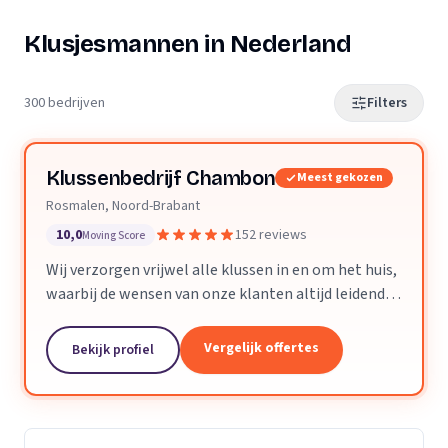
Klusjesmannen in Nederland
300 bedrijven
Filters
Klussenbedrijf Chambon
Meest gekozen
Rosmalen, Noord-Brabant
10,0
152 reviews
Moving Score
Wij verzorgen vrijwel alle klussen in en om het huis,
waarbij de wensen van onze klanten altijd leidend
zijn. Wij doen daarbij wat we beloven, afspraak is
afspraak. Dankzij ons vakmanschap en direct...
Vergelijk offertes
Bekijk profiel