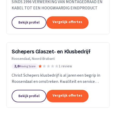
SINDS 1996 VERWERKING VAN MONTAGEDRAAD EN
KABEL TOT EEN HOOGWAARDIG EINDPRODUCT
Vergelijk offertes
Bekijk profiel
Schepers Glaszet- en Klusbedrijf
Roosendaal, Noord-Brabant
2,0
1 review
Moving Score
Christ Schepers klusbedrijf is al jaren een begrip in
Roosendaal en omstreken. Kwaliteit en service
staan bij ons hoog in het vaandel en dat betekent
grote tevredenheid onder onze klanten. Of het nu...
Vergelijk offertes
Bekijk profiel