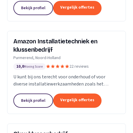
Vergelijk offertes
Bekijk profiel
Amazon Installatietechniek en
klussenbedrijf
Purmerend, Noord-Holland
10,0
22 reviews
Moving Score
U kunt bij ons terecht voor onderhoud of voor
diverse installatiewerkzaamheden zoals het
plaatsen of vervangen van o.a. uw cv ketel,
vloerverwarming, radiatoren, convectoren,
Vergelijk offertes
Bekijk profiel
leidingwerk, geisers,...