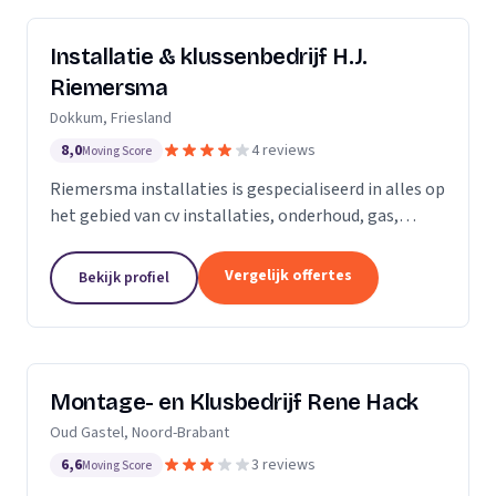
Installatie & klussenbedrijf H.J.
Riemersma
Dokkum, Friesland
8,0
4 reviews
Moving Score
Riemersma installaties is gespecialiseerd in alles op
het gebied van cv installaties, onderhoud, gas,
water, dakbedekking en zinkwerk. Tevens voor alle
kleine klussen, onderhoud en elektra.
Vergelijk offertes
Bekijk profiel
Montage- en Klusbedrijf Rene Hack
Oud Gastel, Noord-Brabant
6,6
3 reviews
Moving Score