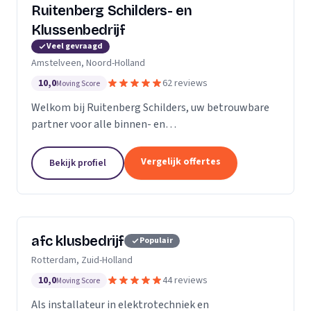
Ruitenberg Schilders- en
Klussenbedrijf
Veel gevraagd
Amstelveen, Noord-Holland
10,0
62 reviews
Moving Score
Welkom bij Ruitenberg Schilders, uw betrouwbare
partner voor alle binnen- en
buitenschilderwerkzaamheden. Sinds 1999 zijn wij
een gevestigde naam in de provincie Noord-Holland,
Vergelijk offertes
Bekijk profiel
met een bijzondere...
afc klusbedrijf
Populair
Rotterdam, Zuid-Holland
10,0
44 reviews
Moving Score
Als installateur in elektrotechniek en