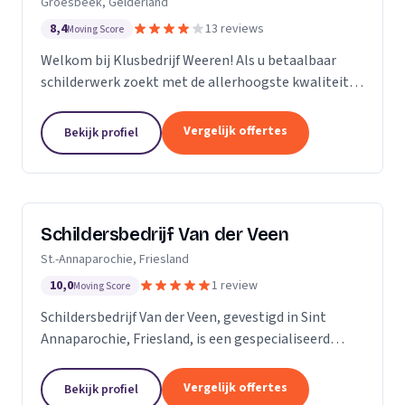
Groesbeek, Gelderland
8,4
13 reviews
Moving Score
Welkom bij Klusbedrijf Weeren! Als u betaalbaar
schilderwerk zoekt met de allerhoogste kwaliteit
bent u bij ons aan het juiste adres! Wij leveren
kwaliteit omdat schilderwerk onze passie is, dit
Vergelijk offertes
Bekijk profiel
ziet...
Schildersbedrijf Van der Veen
St.-Annaparochie, Friesland
10,0
1 review
Moving Score
Schildersbedrijf Van der Veen, gevestigd in Sint
Annaparochie, Friesland, is een gespecialiseerd
schildersbedrijf met een rijke geschiedenis die
teruggaat tot 2010. Wij zijn voortgekomen uit het...
Vergelijk offertes
Bekijk profiel