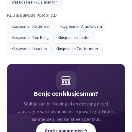
Wat kost een klusjesman?
KLUSJESMAN PER STAD
Klusjesman Rotterdam
Klusjesman Amsterdam
Klusjesman Den Haag
Klusjesman Leiden
Klusjesman Haarlem
Klusjesman Zoetermeer
Ben je een klusjesman?
Sluit je aan bij Moving.nl en ontvang direct
aanvragen van huishoudens in jouw regio. Gratis
aanmelden, betaal alleen per klus.
Gratis aanmelden