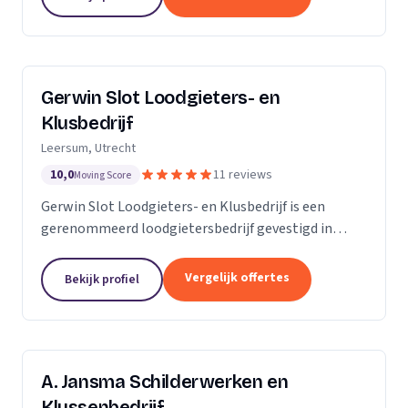
Gerwin Slot Loodgieters- en
Klusbedrijf
Leersum, Utrecht
10,0
11 reviews
Moving Score
Gerwin Slot Loodgieters- en Klusbedrijf is een
gerenommeerd loodgietersbedrijf gevestigd in
Leersum. Sinds onze oprichting in 2014, hebben we
ons onderscheiden door onze expertise en
Vergelijk offertes
Bekijk profiel
toewijding aan...
A. Jansma Schilderwerken en
Klussenbedrijf