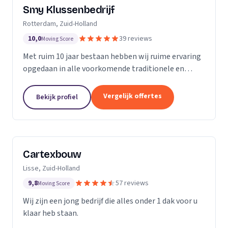
Smy Klussenbedrijf
Rotterdam, Zuid-Holland
10,0
39 reviews
Moving Score
Met ruim 10 jaar bestaan hebben wij ruime ervaring
opgedaan in alle voorkomende traditionele en
moderne stukadoorswerkzaamheden in de
particuliere en zakelijke bouwbranche.
Vergelijk offertes
Bekijk profiel
Cartexbouw
Lisse, Zuid-Holland
9,8
57 reviews
Moving Score
Wij zijn een jong bedrijf die alles onder 1 dak voor u
klaar heb staan.