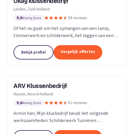
Okay klussenbedrijf
Leiden, Zuid-Holland
9,6
58 reviews
Moving Score
Of het nu gaat om het ophangen van een lamp,
timmerwerk en schilderwerk, het leggen van een
nieuwe vloer, een zwevend toilet plaatsen of de
renovatie en aanleggen van een nieuwe badkamer
Vergelijk offertes
Bekijk profiel
of...
ARV Klussenbedrijf
Huizen, Noord-Holland
9,6
51 reviews
Moving Score
Armin hier, Mijn klusbedrijf bevat het volgende
werkzaamheden: Schilderwerk Tuinieren
Timmerwerk En alle andere werkzaamheden in het