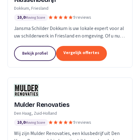
Dokkum, Friesland
10,0
9 reviews
Moving Score
Jansma Schilder Dokkum is uw lokale expert voor al
uw schilderwerk in Friesland en omgeving. Of u nu
een frisse kleur in uw slaapkamer wilt, of de kleuren
van de vorige bewoners van uw nieuwe huis...
Vergelijk offertes
Bekijk profiel
Mulder Renovaties
Den Haag, Zuid-Holland
10,0
9 reviews
Moving Score
Wij zijn Mulder Renovaties, een klusbedrijf uit Den