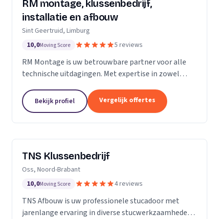
RM montage, klussenbedrijf,
installatie en afbouw
Sint Geertruid, Limburg
10,0
5 reviews
Moving Score
RM Montage is uw betrouwbare partner voor alle
technische uitdagingen. Met expertise in zowel
elektrotechniek als installatietechniek, bieden wij
een breed scala aan diensten aan. Van meterkasten
Vergelijk offertes
Bekijk profiel
en...
TNS Klussenbedrijf
Oss, Noord-Brabant
10,0
4 reviews
Moving Score
TNS Afbouw is uw professionele stucadoor met
jarenlange ervaring in diverse stucwerkzaamheden.