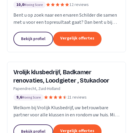
10,0
12 reviews
Moving Score
Bent u op zoek naar een ervaren Schilder die samen
met u voor een topresultaat gaat? Dan bent u bij
Saritas Klussenbedrijf aan het juiste adres
Persoonlijk contact en communicatie staat bij ons...
Vergelijk offertes
Bekijk profiel
Vrolijk klusbedrijf, Badkamer
renovaties, Loodgieter , Stukadoor
Papendrecht, Zuid-Holland
9,6
21 reviews
Moving Score
Welkom bij Vrolijk Klusbedrijf, uw betrouwbare
partner voor alle klussen in en rondom uw huis. Mijn
naam is George, een ervaren en flexibele klusser
met bijna 20 jaar ervaring in de bouwsector. Ik...
Vergelijk offertes
Bekijk profiel