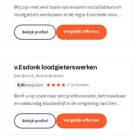
Wij zijn met een team van ervaren installateurs en
loodgieters werkzaam in de regio Enschede voor
zowel particulieren als bedrijven. Wij zijn
gespecialiseerd in de installatie van sanitair, gas-
Vergelijk offertes
Bekijk profiel
en...
v.Esdonk loodgieterswerken
Den Bosch, Noord-Brabant
8,0
9 reviews
Moving Score
Bent u op zoek naar een professioneel, betrouwbaar
en vakkundig klusbedrijf in de omgeving van Den
Bosch? Dan bent u bij ons aan het juiste adres. Voor
zowel particulieren als bedrijven kunnen wij...
Vergelijk offertes
Bekijk profiel