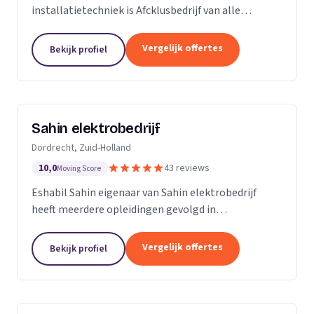
installatietechniek is Afcklusbedrijf van alle
markten thuis. Wij zijn met name actief in de
woningbouw, utiliteitsbouw. Op het gebied van
Vergelijk offertes
Bekijk profiel
ontwerpen en...
Sahin elektrobedrijf
Dordrecht, Zuid-Holland
10,0
43 reviews
Moving Score
Eshabil Sahin eigenaar van Sahin elektrobedrijf
heeft meerdere opleidingen gevolgd in
elektrotechniek. Na zijn scholing wist hij al wat hij
ging doen want onder andere zijn opa, vader en oom
Vergelijk offertes
Bekijk profiel
zijn...