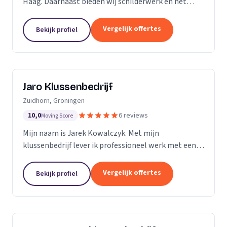
Haag. Daarnaast bieden wij schilderwerk en het
leggen van vloeren aan.
Vergelijk offertes
Bekijk profiel
Jaro Klussenbedrijf
Zuidhorn, Groningen
10,0
6 reviews
Moving Score
Mijn naam is Jarek Kowalczyk. Met mijn
klussenbedrijf lever ik professioneel werk met een
persoonlijke benadering. Alle klussen in en rond uw
woning of bedrijfspand binnen enkele dagen
Vergelijk offertes
Bekijk profiel
geregeld? Ik...