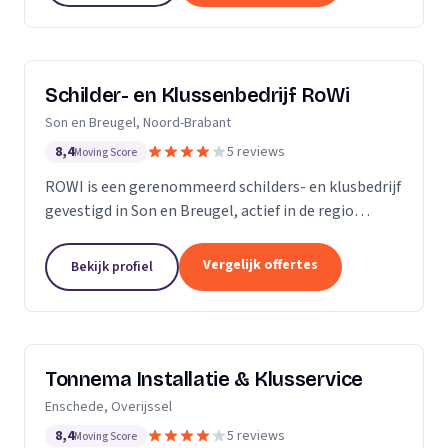
Schilder- en Klussenbedrijf RoWi
Son en Breugel, Noord-Brabant
8,4
5 reviews
Moving Score
ROWI is een gerenommeerd schilders- en klusbedrijf
gevestigd in Son en Breugel, actief in de regio
Eindhoven en Oost-Brabant. Met een breed scala
aan diensten, variërend van schilderwerk tot...
Vergelijk offertes
Bekijk profiel
Tonnema Installatie & Klusservice
Enschede, Overijssel
8,4
5 reviews
Moving Score