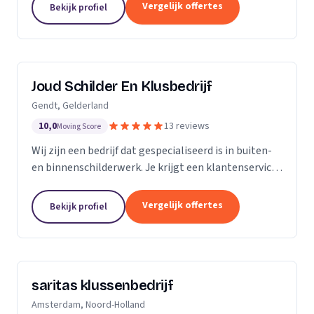
klusbedrijf.
Vergelijk offertes
Bekijk profiel
Joud Schilder En Klusbedrijf
Gendt, Gelderland
10,0
13 reviews
Moving Score
Wij zijn een bedrijf dat gespecialiseerd is in buiten-
en binnenschilderwerk. Je krijgt een klantenservice
van hoge kwaliteit. Alle producten die we gebruiken
zijn van topmerken om de hoogst...
Vergelijk offertes
Bekijk profiel
saritas klussenbedrijf
Amsterdam, Noord-Holland