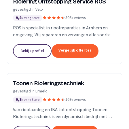
Riolering Ontstopping Service ROS
gevestigd in Velp
9,8
306 reviews
Moving Score
ROS is specialist in rioolreparaties in Arnhem en
omgeving. Wij repareren en vervangen alle soorten
riolering tot aan de erfgrens. Tijdens het
rioolherstel maken we gebruik van hoogwaardige...
Vergelijk offertes
Bekijk profiel
Toonen Rioleringstechniek
gevestigd in Ermelo
9,8
169 reviews
Moving Score
Van rioolaanleg en IBA tot ontstopping Toonen
Rioleringstechniek is een dynamisch bedrijf met
ruim 15 jaar ervaring in alles wat maar met riolering