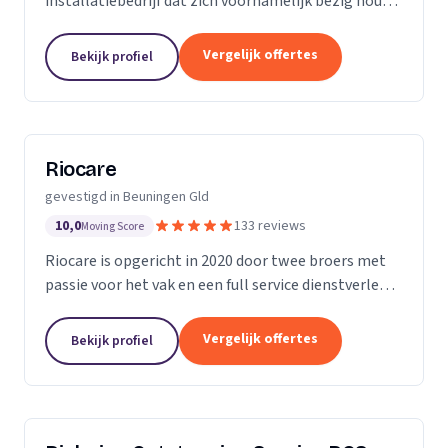
installatiebedrijf dat zich voornamelijk bezig houdt
met het aanleggen van: Centrale verwarming, Cv
ketels, gas, water, en sanitair installaties. Dit doen
Vergelijk offertes
Bekijk profiel
wij...
Riocare
gevestigd in Beuningen Gld
10,0
133 reviews
Moving Score
Riocare is opgericht in 2020 door twee broers met
passie voor het vak en een full service dienstverlener
gespecialiseerd in riool- en afwateringstechniek. Wij
leveren diensten op het gebied van...
Vergelijk offertes
Bekijk profiel