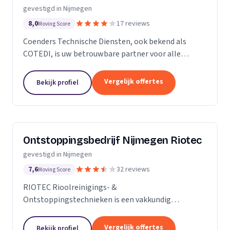
gevestigd in Nijmegen
8,0
17 reviews
Moving Score
Coenders Technische Diensten, ook bekend als
COTEDI, is uw betrouwbare partner voor alle
installatiewerkzaamheden. Wij zijn gespecialiseerd
in het plaatsen, leveren en installeren van nieuwe...
Vergelijk offertes
Bekijk profiel
Ontstoppingsbedrijf Nijmegen Riotec
gevestigd in Nijmegen
7,6
32 reviews
Moving Score
RIOTEC Rioolreinigings- &
Ontstoppingstechnieken is een vakkundig
ontstoppingsbedrijf wat uw afvoer ontstopt,
riolering reinigt, camera inspecties uitvoert en
Vergelijk offertes
Bekijk profiel