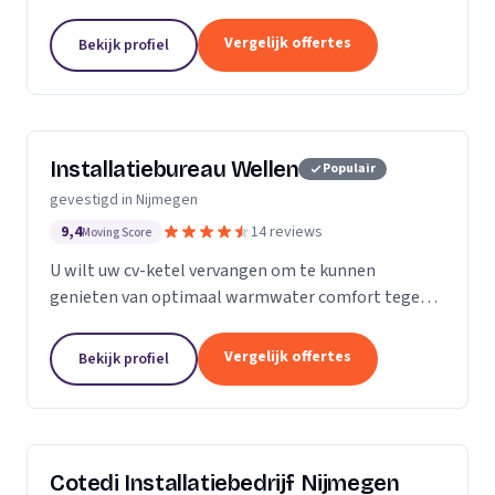
particulieren en bedrijven, op het gebied van
rioleringsproblemen, dan wel afvoerproblemen.
Vergelijk offertes
Bekijk profiel
Installatiebureau Wellen
Populair
gevestigd in Nijmegen
9,4
14 reviews
Moving Score
U wilt uw cv-ketel vervangen om te kunnen
genieten van optimaal warmwater comfort tegen
het hoogste rendement? Wij zijn actief in de regio
Nijmegen met het plaatsen en vervangen van cv-
Vergelijk offertes
Bekijk profiel
ketels van...
Cotedi Installatiebedrijf Nijmegen