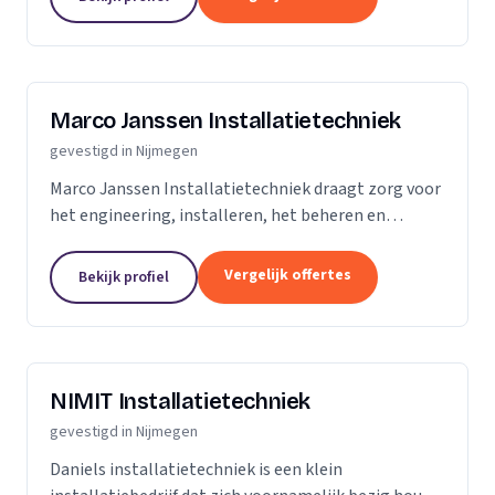
afvoeren herstelt en/of vervangt. Is uw...
Marco Janssen Installatietechniek
gevestigd in Nijmegen
Marco Janssen Installatietechniek draagt zorg voor
het engineering, installeren, het beheren en
onderhouden van installaties op het gebied van
centrale verwarming en airconditioning. Een team...
Vergelijk offertes
Bekijk profiel
NIMIT Installatietechniek
gevestigd in Nijmegen
Daniels installatietechniek is een klein