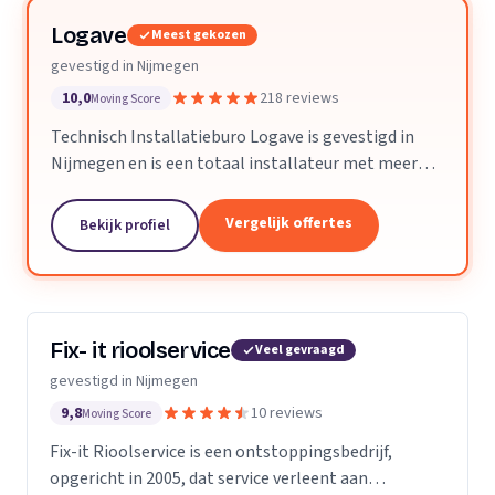
Logave
Meest gekozen
gevestigd in Nijmegen
10,0
218 reviews
Moving Score
Technisch Installatieburo Logave is gevestigd in
Nijmegen en is een totaal installateur met meer
dan 30 jaar ervaring. Wij leveren alle merken cv- en
cv-combiketels, maar zijn gespecialiseerd in de...
Vergelijk offertes
Bekijk profiel
Fix- it rioolservice
Veel gevraagd
gevestigd in Nijmegen
9,8
10 reviews
Moving Score
Fix-it Rioolservice is een ontstoppingsbedrijf,
opgericht in 2005, dat service verleent aan