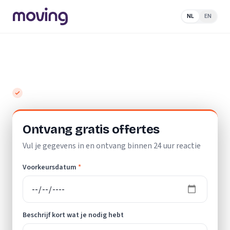
NL
EN
Home
/
Nederland
/
Gelderland
/
Nijmegen
/
Loodgieter
Top 10 beste loodgieters in Nijmegen
Gratis en vrijblijvend
Ontvang gratis offertes
Vul je gegevens in en ontvang binnen 24 uur reactie
Voorkeursdatum
*
Beschrijf kort wat je nodig hebt