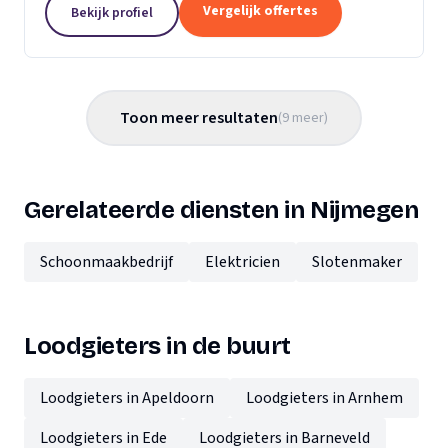
te maken heeft. Allereerst zijn wij expert in de...
Vergelijk offertes
Bekijk profiel
Toon meer resultaten
(
9
meer
)
Gerelateerde diensten in Nijmegen
Schoonmaakbedrijf
Elektricien
Slotenmaker
Loodgieters in de buurt
Loodgieters in Apeldoorn
Loodgieters in Arnhem
Loodgieters in Ede
Loodgieters in Barneveld