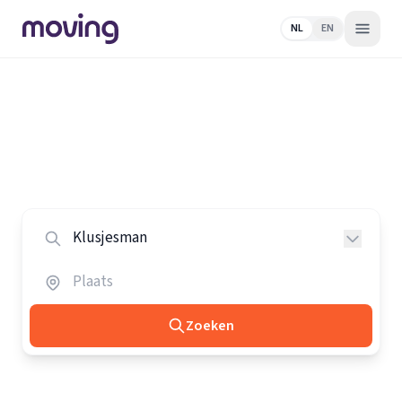
NL
EN
Home
/
Nederland
/
Klusjesmannen
Alle klusjesmannen in Nederland
Vergelijk de beste klusjesmannen in heel Nederland.
Zoeken