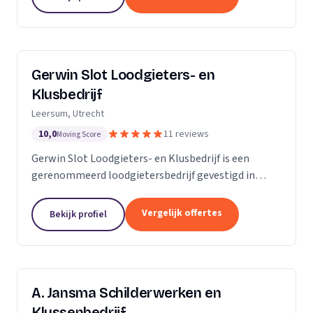
Gerwin Slot Loodgieters- en
Klusbedrijf
Leersum, Utrecht
10,0
11 reviews
Moving Score
Gerwin Slot Loodgieters- en Klusbedrijf is een
gerenommeerd loodgietersbedrijf gevestigd in
Leersum. Sinds onze oprichting in 2014, hebben we
ons onderscheiden door onze expertise en
Vergelijk offertes
Bekijk profiel
toewijding aan...
A. Jansma Schilderwerken en
Klussenbedrijf