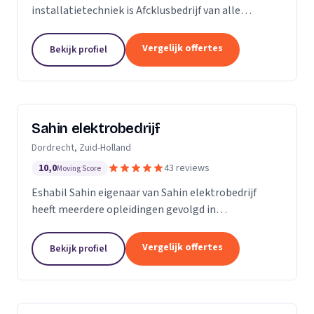
installatietechniek is Afcklusbedrijf van alle
markten thuis. Wij zijn met name actief in de
woningbouw, utiliteitsbouw. Op het gebied van
Vergelijk offertes
Bekijk profiel
ontwerpen en...
Sahin elektrobedrijf
Dordrecht, Zuid-Holland
10,0
43 reviews
Moving Score
Eshabil Sahin eigenaar van Sahin elektrobedrijf
heeft meerdere opleidingen gevolgd in
elektrotechniek. Na zijn scholing wist hij al wat hij
ging doen want onder andere zijn opa, vader en oom
Vergelijk offertes
Bekijk profiel
zijn...