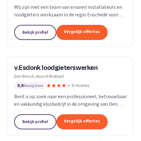
Wij zijn met een team van ervaren installateurs en
loodgieters werkzaam in de regio Enschede voor
zowel particulieren als bedrijven. Wij zijn
gespecialiseerd in de installatie van sanitair, gas-
Vergelijk offertes
Bekijk profiel
en...
v.Esdonk loodgieterswerken
Den Bosch, Noord-Brabant
8,0
9 reviews
Moving Score
Bent u op zoek naar een professioneel, betrouwbaar
en vakkundig klusbedrijf in de omgeving van Den
Bosch? Dan bent u bij ons aan het juiste adres. Voor
zowel particulieren als bedrijven kunnen wij...
Vergelijk offertes
Bekijk profiel