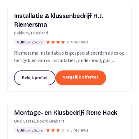
Installatie & klussenbedrijf H.J.
Riemersma
Dokkum, Friesland
8,0
4 reviews
Moving Score
Riemersma installaties is gespecialiseerd in alles op
het gebied van cv installaties, onderhoud, gas,
water, dakbedekking en zinkwerk. Tevens voor alle
kleine klussen, onderhoud en elektra.
Vergelijk offertes
Bekijk profiel
Montage- en Klusbedrijf Rene Hack
Oud Gastel, Noord-Brabant
6,6
3 reviews
Moving Score