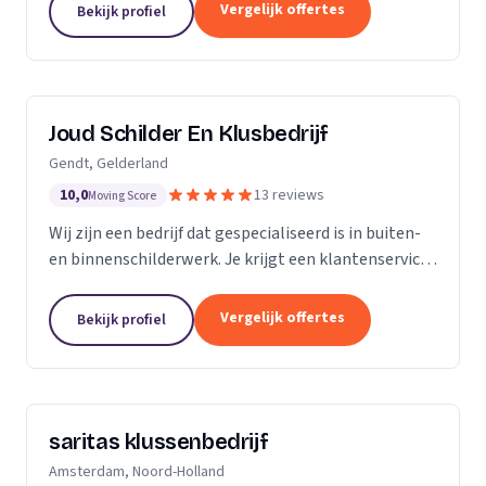
klusbedrijf.
Vergelijk offertes
Bekijk profiel
Joud Schilder En Klusbedrijf
Gendt, Gelderland
10,0
13 reviews
Moving Score
Wij zijn een bedrijf dat gespecialiseerd is in buiten-
en binnenschilderwerk. Je krijgt een klantenservice
van hoge kwaliteit. Alle producten die we gebruiken
zijn van topmerken om de hoogst...
Vergelijk offertes
Bekijk profiel
saritas klussenbedrijf
Amsterdam, Noord-Holland