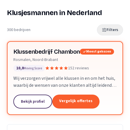
Klusjesmannen in Nederland
300 bedrijven
Filters
Klussenbedrijf Chambon
Meest gekozen
Rosmalen, Noord-Brabant
10,0
152 reviews
Moving Score
Wij verzorgen vrijwel alle klussen in en om het huis,
waarbij de wensen van onze klanten altijd leidend
zijn. Wij doen daarbij wat we beloven, afspraak is
afspraak. Dankzij ons vakmanschap en direct...
Vergelijk offertes
Bekijk profiel