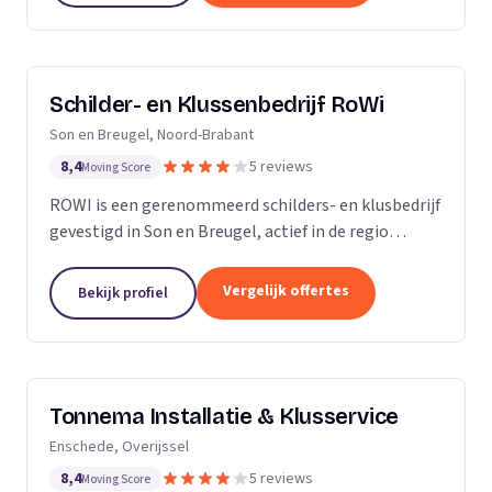
Schilder- en Klussenbedrijf RoWi
Son en Breugel, Noord-Brabant
8,4
5 reviews
Moving Score
ROWI is een gerenommeerd schilders- en klusbedrijf
gevestigd in Son en Breugel, actief in de regio
Eindhoven en Oost-Brabant. Met een breed scala
aan diensten, variërend van schilderwerk tot...
Vergelijk offertes
Bekijk profiel
Tonnema Installatie & Klusservice
Enschede, Overijssel
8,4
5 reviews
Moving Score