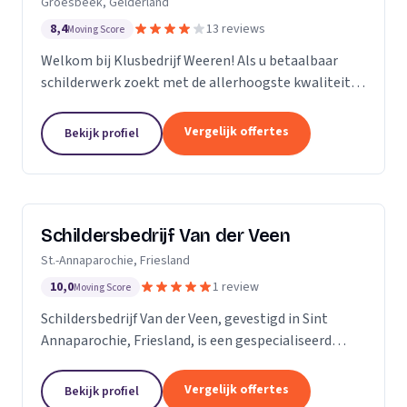
Groesbeek, Gelderland
8,4
13 reviews
Moving Score
Welkom bij Klusbedrijf Weeren! Als u betaalbaar
schilderwerk zoekt met de allerhoogste kwaliteit
bent u bij ons aan het juiste adres! Wij leveren
kwaliteit omdat schilderwerk onze passie is, dit
Vergelijk offertes
Bekijk profiel
ziet...
Schildersbedrijf Van der Veen
St.-Annaparochie, Friesland
10,0
1 review
Moving Score
Schildersbedrijf Van der Veen, gevestigd in Sint
Annaparochie, Friesland, is een gespecialiseerd
schildersbedrijf met een rijke geschiedenis die
teruggaat tot 2010. Wij zijn voortgekomen uit het...
Vergelijk offertes
Bekijk profiel