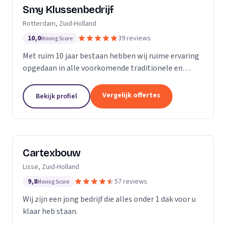
Smy Klussenbedrijf
Rotterdam, Zuid-Holland
10,0
39 reviews
Moving Score
Met ruim 10 jaar bestaan hebben wij ruime ervaring
opgedaan in alle voorkomende traditionele en
moderne stukadoorswerkzaamheden in de
particuliere en zakelijke bouwbranche.
Vergelijk offertes
Bekijk profiel
Cartexbouw
Lisse, Zuid-Holland
9,8
57 reviews
Moving Score
Wij zijn een jong bedrijf die alles onder 1 dak voor u
klaar heb staan.