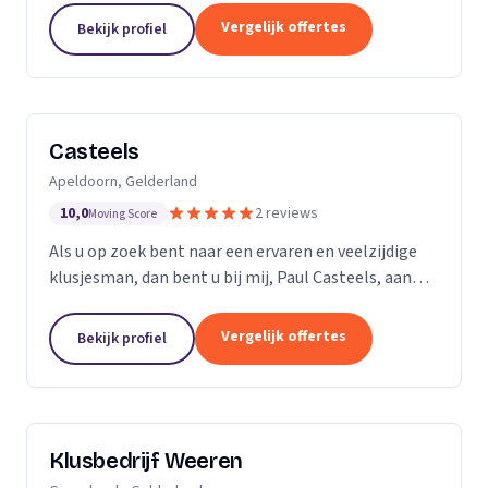
ervaren professionals die elk een specifieke taak...
Vergelijk offertes
Bekijk profiel
Casteels
Apeldoorn, Gelderland
10,0
2 reviews
Moving Score
Als u op zoek bent naar een ervaren en veelzijdige
klusjesman, dan bent u bij mij, Paul Casteels, aan
het juiste adres. Sinds 1998 run ik mijn eigen
klussenbedrijf en heb ik een breed scala aan...
Vergelijk offertes
Bekijk profiel
Klusbedrijf Weeren