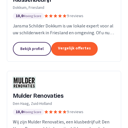
Dokkum, Friesland
10,0
9 reviews
Moving Score
Jansma Schilder Dokkum is uw lokale expert voor al
uw schilderwerk in Friesland en omgeving. Of u nu
een frisse kleur in uw slaapkamer wilt, of de kleuren
van de vorige bewoners van uw nieuwe huis...
Vergelijk offertes
Bekijk profiel
Mulder Renovaties
Den Haag, Zuid-Holland
10,0
9 reviews
Moving Score
Wij zijn Mulder Renovaties, een klusbedrijf uit Den