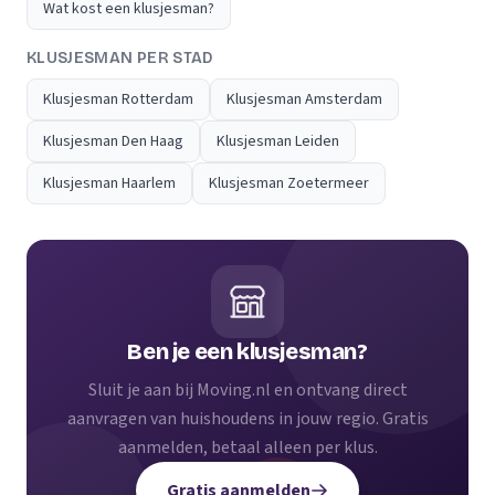
Wat kost een klusjesman?
KLUSJESMAN PER STAD
Klusjesman Rotterdam
Klusjesman Amsterdam
Klusjesman Den Haag
Klusjesman Leiden
Klusjesman Haarlem
Klusjesman Zoetermeer
Ben je een klusjesman?
Sluit je aan bij Moving.nl en ontvang direct
aanvragen van huishoudens in jouw regio. Gratis
aanmelden, betaal alleen per klus.
Gratis aanmelden