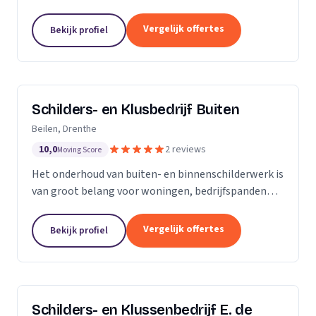
Onze stukadoren denken met u mee over
voorbereidingen, apparatuur, kleurkeuzes en andere
Vergelijk offertes
Bekijk profiel
details. Onze...
Schilders- en Klusbedrijf Buiten
Beilen, Drenthe
10,0
2 reviews
Moving Score
Het onderhoud van buiten- en binnenschilderwerk is
van groot belang voor woningen, bedrijfspanden
etc. Het werk moet er niet alleen netjes uitzien, het
heeft ook een beschermende functie tegen...
Vergelijk offertes
Bekijk profiel
Schilders- en Klussenbedrijf E. de