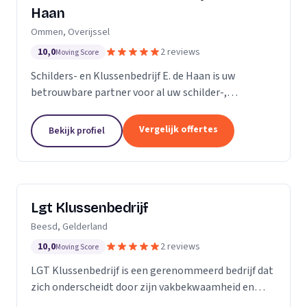
Haan
Ommen, Overijssel
10,0
2 reviews
Moving Score
Schilders- en Klussenbedrijf E. de Haan is uw
betrouwbare partner voor al uw schilder-,
behangwerk en kleinere klussen. Sinds de oprichting
in november 2007, hebben we ons onderscheiden
Vergelijk offertes
Bekijk profiel
door onze...
Lgt Klussenbedrijf
Beesd, Gelderland
10,0
2 reviews
Moving Score
LGT Klussenbedrijf is een gerenommeerd bedrijf dat
zich onderscheidt door zijn vakbekwaamheid en
toewijding aan kwaliteit. Wij zijn een team van