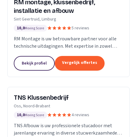
RM montage, klussenbedrijf,
installatie en afbouw
Sint Geertruid, Limburg
10,0
5 reviews
Moving Score
RM Montage is uw betrouwbare partner voor alle
technische uitdagingen. Met expertise in zowel
elektrotechniek als installatietechniek, bieden wij
een breed scala aan diensten aan. Van meterkasten
Vergelijk offertes
Bekijk profiel
en...
TNS Klussenbedrijf
Oss, Noord-Brabant
10,0
4 reviews
Moving Score
TNS Afbouw is uw professionele stucadoor met
jarenlange ervaring in diverse stucwerkzaamheden.