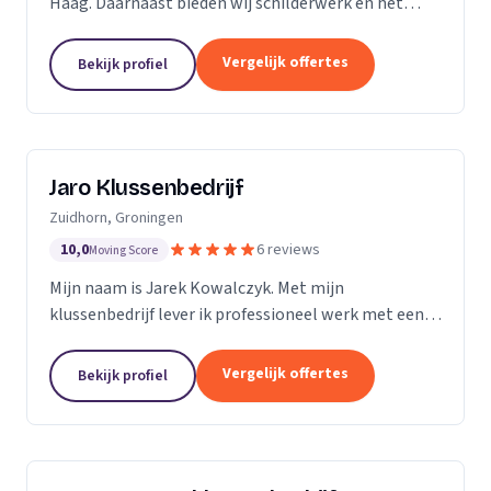
Haag. Daarnaast bieden wij schilderwerk en het
leggen van vloeren aan.
Vergelijk offertes
Bekijk profiel
Jaro Klussenbedrijf
Zuidhorn, Groningen
10,0
6 reviews
Moving Score
Mijn naam is Jarek Kowalczyk. Met mijn
klussenbedrijf lever ik professioneel werk met een
persoonlijke benadering. Alle klussen in en rond uw
woning of bedrijfspand binnen enkele dagen
Vergelijk offertes
Bekijk profiel
geregeld? Ik...