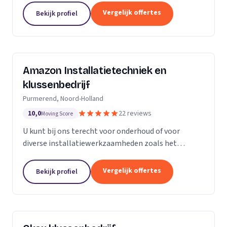
Vergelijk offertes
Bekijk profiel
Amazon Installatietechniek en
klussenbedrijf
Purmerend, Noord-Holland
10,0
22 reviews
Moving Score
U kunt bij ons terecht voor onderhoud of voor
diverse installatiewerkzaamheden zoals het
plaatsen of vervangen van o.a. uw cv ketel,
vloerverwarming, radiatoren, convectoren,
Vergelijk offertes
Bekijk profiel
leidingwerk, geisers,...