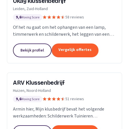
Okay klussenbedrijf
Leiden, Zuid-Holland
9,6
58 reviews
Moving Score
Of het nu gaat om het ophangen van een lamp,
timmerwerk en schilderwerk, het leggen van een
nieuwe vloer, een zwevend toilet plaatsen of de
renovatie en aanleggen van een nieuwe badkamer
Vergelijk offertes
Bekijk profiel
of...
ARV Klussenbedrijf
Huizen, Noord-Holland
9,6
51 reviews
Moving Score
Armin hier, Mijn klusbedrijf bevat het volgende
werkzaamheden: Schilderwerk Tuinieren
Timmerwerk En alle andere werkzaamheden in het