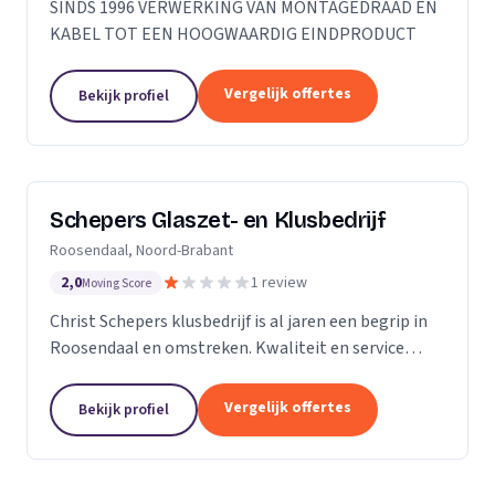
SINDS 1996 VERWERKING VAN MONTAGEDRAAD EN
KABEL TOT EEN HOOGWAARDIG EINDPRODUCT
Vergelijk offertes
Bekijk profiel
Schepers Glaszet- en Klusbedrijf
Roosendaal, Noord-Brabant
2,0
1 review
Moving Score
Christ Schepers klusbedrijf is al jaren een begrip in
Roosendaal en omstreken. Kwaliteit en service
staan bij ons hoog in het vaandel en dat betekent
grote tevredenheid onder onze klanten. Of het nu...
Vergelijk offertes
Bekijk profiel