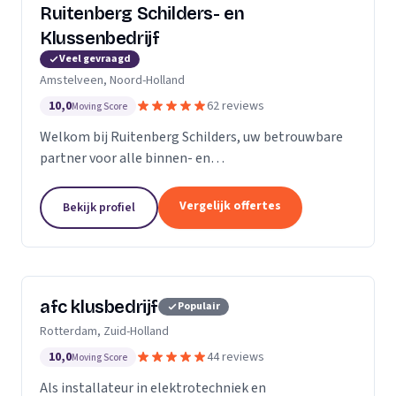
Ruitenberg Schilders- en
Klussenbedrijf
Veel gevraagd
Amstelveen, Noord-Holland
10,0
62 reviews
Moving Score
Welkom bij Ruitenberg Schilders, uw betrouwbare
partner voor alle binnen- en
buitenschilderwerkzaamheden. Sinds 1999 zijn wij
een gevestigde naam in de provincie Noord-Holland,
Vergelijk offertes
Bekijk profiel
met een bijzondere...
afc klusbedrijf
Populair
Rotterdam, Zuid-Holland
10,0
44 reviews
Moving Score
Als installateur in elektrotechniek en