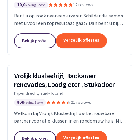
10,0
12 reviews
Moving Score
Bent u op zoek naar een ervaren Schilder die samen
met u voor een topresultaat gaat? Dan bent u bij
Saritas Klussenbedrijf aan het juiste adres
Persoonlijk contact en communicatie staat bij ons...
Vergelijk offertes
Bekijk profiel
Vrolijk klusbedrijf, Badkamer
renovaties, Loodgieter , Stukadoor
Papendrecht, Zuid-Holland
9,6
21 reviews
Moving Score
Welkom bij Vrolijk Klusbedrijf, uw betrouwbare
partner voor alle klussen in en rondom uw huis. Mijn
naam is George, een ervaren en flexibele klusser
met bijna 20 jaar ervaring in de bouwsector. Ik...
Vergelijk offertes
Bekijk profiel