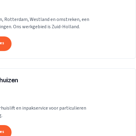
gen, Rotterdam, Westland en omstreken, een
dingen. Ons werkgebied is Zuid-Holland.
tes
rhuizen
uislift en inpakservice voor particulieren
g.
tes