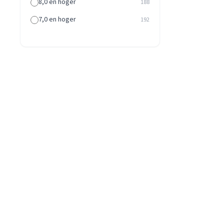
8,0 en hoger
188
7,0 en hoger
192