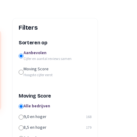
Filters
Sorteren op
Aanbevolen
Cijfer en aantal reviews samen
Moving Score
Hoogste cijfer eerst
Moving Score
Alle bedrijven
9,0 en hoger
168
8,5 en hoger
179