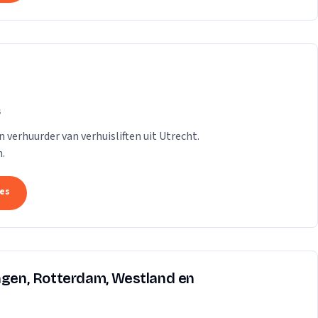
s
n verhuurder van verhuisliften uit Utrecht.
.
tes
ingen, Rotterdam, Westland en