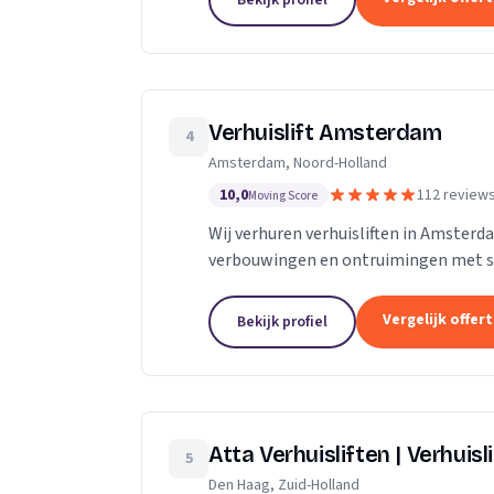
Bekijk profiel
Verhuislift Amsterdam
4
Amsterdam, Noord-Holland
10,0
112 review
Moving Score
Wij verhuren verhuisliften in Amsterd
verbouwingen en ontruimingen met sne
Vergelijk offer
Bekijk profiel
Atta Verhuisliften | Verhuisl
5
Den Haag, Zuid-Holland