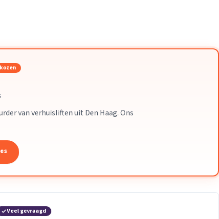
Verhuisvolume berekenen
enen
Energie vergelijken
ekozen
s
uurder van verhuisliften uit Den Haag. Ons
tes
Veel gevraagd