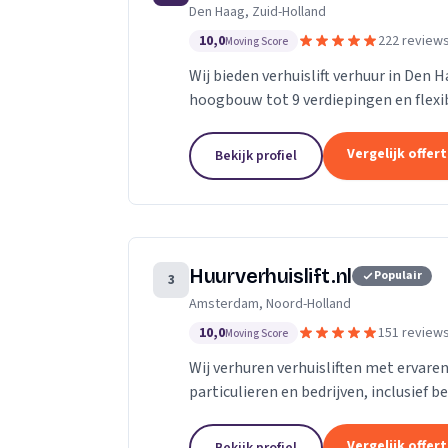
Den Haag, Zuid-Holland
10,0
222 review
Moving Score
Wij bieden verhuislift verhuur in Den 
hoogbouw tot 9 verdiepingen en flexibe
Vergelijk offer
Bekijk profiel
Huurverhuislift.nl
Populair
3
Amsterdam, Noord-Holland
10,0
151 review
Moving Score
Wij verhuren verhuisliften met ervare
particulieren en bedrijven, inclusief b
Vergelijk offer