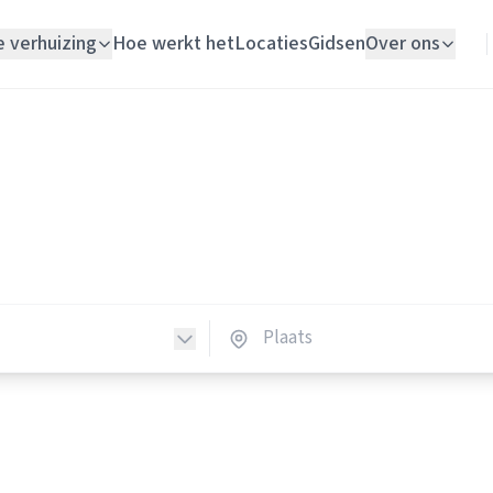
e verhuizing
Hoe werkt het
Locaties
Gidsen
Over ons
Verhuislift
Verhuisliften
Woningontruiming
huisliften in Nederland
Schildersbedrijf
erhuisliften in heel Nederland.
Vloerlegger
Elektricien