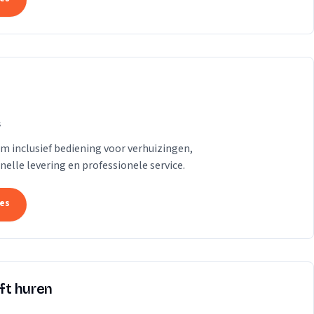
s
am inclusief bediening voor verhuizingen,
lle levering en professionele service.
tes
ift huren