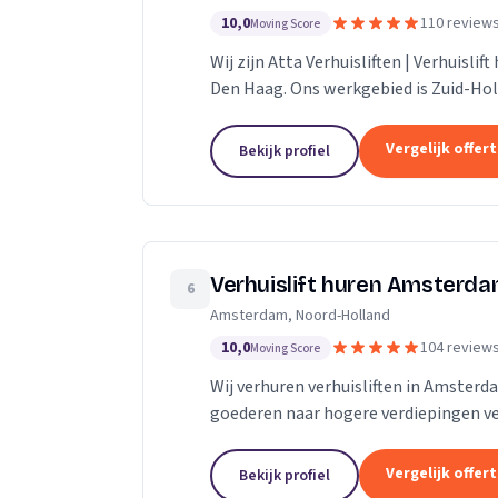
10,0
110 review
Moving Score
Wij zijn Atta Verhuisliften | Verhuislif
Den Haag. Ons werkgebied is Zuid-Hol
Vergelijk offer
Bekijk profiel
Verhuislift huren Amsterd
6
Amsterdam, Noord-Holland
10,0
104 review
Moving Score
Wij verhuren verhuisliften in Amsterd
goederen naar hogere verdiepingen ve
Vergelijk offer
Bekijk profiel