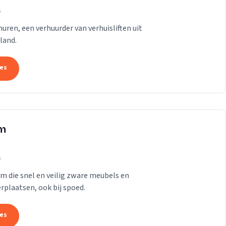
s
t huren, een verhuurder van verhuisliften uit
land.
tes
am
s
am die snel en veilig zware meubels en
rplaatsen, ook bij spoed.
tes