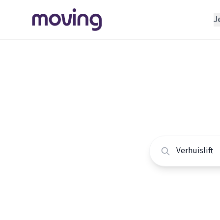
J
REGELEN
Verhuisbedrijf
Home
/
Nederland
/
Opslagruimte
Alle ver
INRICHTEN
Schoonmaakbedrijf
Vergelijk de beste v
Klusjesman
Loodgieter
Slotenmaker
TOOLS BIJ VERHUIZEN