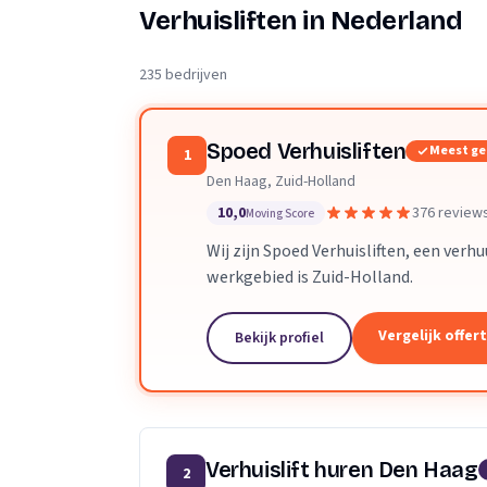
Verhuisplanner
Verhuisliften in Nederland
Verhuisdozen berek
235 bedrijven
Spoed Verhuisliften
Meest g
1
Den Haag, Zuid-Holland
10,0
376 review
Moving Score
Wij zijn Spoed Verhuisliften, een verh
werkgebied is Zuid-Holland.
Vergelijk offer
Bekijk profiel
Verhuislift huren Den Haag
2