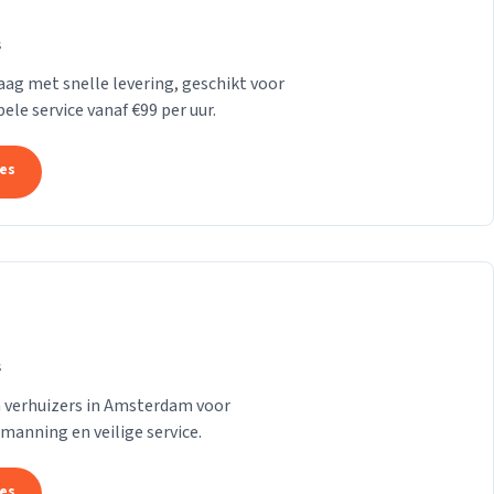
s
Haag met snelle levering, geschikt voor
le service vanaf €99 per uur.
tes
s
n verhuizers in Amsterdam voor
emanning en veilige service.
tes