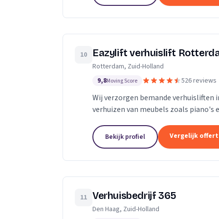
Eazylift verhuislift Rotter
10
Rotterdam, Zuid-Holland
9,8
526 reviews
Moving Score
Wij verzorgen bemande verhuisliften i
verhuizen van meubels zoals piano's e
Vergelijk offer
Bekijk profiel
Verhuisbedrijf 365
11
Den Haag, Zuid-Holland