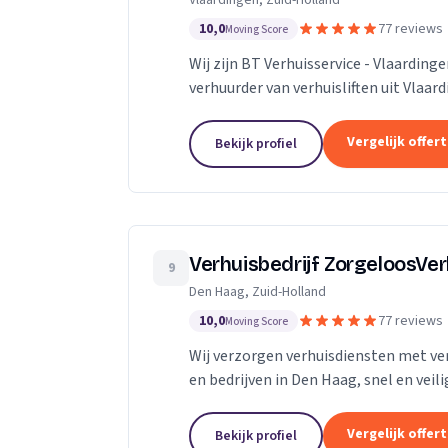
Vlaardingen, Zuid-Holland
10,0
77 reviews
Moving Score
Wij zijn BT Verhuisservice - Vlaardin
verhuurder van verhuisliften uit Vlaar
Vergelijk offer
Bekijk profiel
Verhuisbedrijf ZorgeloosVe
9
Den Haag, Zuid-Holland
10,0
77 reviews
Moving Score
Wij verzorgen verhuisdiensten met verh
en bedrijven in Den Haag, snel en veili
Vergelijk offer
Bekijk profiel