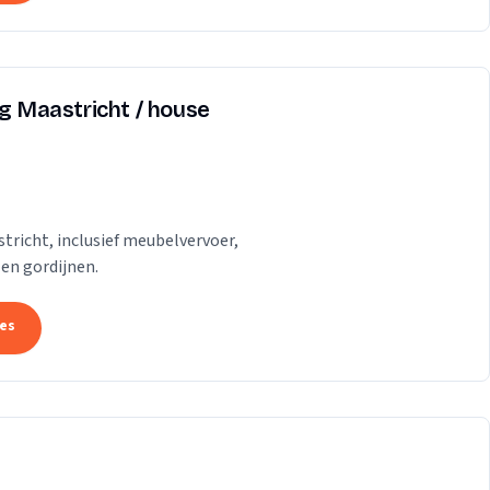
ng Maastricht / house
tricht, inclusief meubelvervoer,
 en gordijnen.
tes