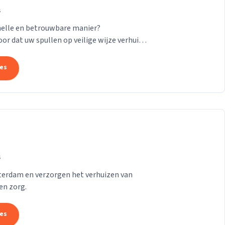
s
nelle en betrouwbare manier?
or dat uw spullen op veilige wijze verhuisd
24/7! Want of u...
tes
s
tterdam en verzorgen het verhuizen van
en zorg.
tes