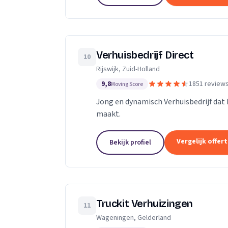
Verhuisbedrijf Direct
10
Rijswijk, Zuid-Holland
9,8
1851 review
Moving Score
Jong en dynamisch Verhuisbedrijf dat 
maakt.
Vergelijk offer
Bekijk profiel
Truckit Verhuizingen
11
Wageningen, Gelderland