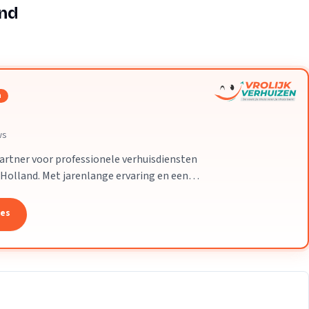
Verhuisvolume berekenen
and
enen
Energie vergelijken
n
ws
partner voor professionele verhuisdiensten
-Holland. Met jarenlange ervaring en een
 uw verhuizing soepel en zorgeloos
tes