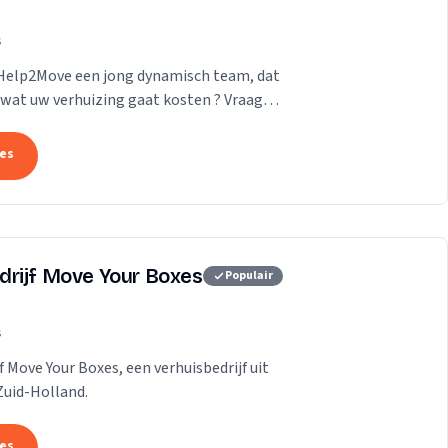
s
 Help2Move een jong dynamisch team, dat
wat uw verhuizing gaat kosten ? Vraag
tes
drijf Move Your Boxes
Populair
s
f Move Your Boxes, een verhuisbedrijf uit
Zuid-Holland.
tes