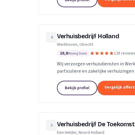
Bekijk profiel
Verhuisbedrijf Holland
4
Werkhoven, Utrecht
10,0
138 review
Moving Score
Wij verzorgen verhuisdiensten in We
particuliere en zakelijke verhuizingen
Vergelijk offer
Bekijk profiel
Verhuisbedrijf De Toekomst
5
Den Helder, Noord-Holland