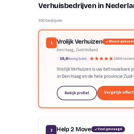
Verhuisplanner
Verhuisbedrijven in Nederl
Verhuisdozen berek
300 bedrijven
Vrolijk Verhuizen
Meest gekoze
1
Den Haag, Zuid-Holland
10,0
2664 revie
Moving Score
Vrolijk Verhuizen is uw betrouwbare 
in Den Haag en de hele provincie Zuid
toegewijd team zorgen wij ervoor dat
verloopt.
Vergelijk offer
Bekijk profiel
Help 2 Move
Veel gevraagd
2