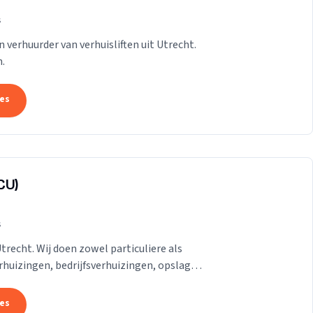
s
n verhuurder van verhuisliften uit Utrecht.
.
tes
CU)
s
Utrecht. Wij doen zowel particuliere als
erhuizingen, bedrijfsverhuizingen, opslag
.
tes