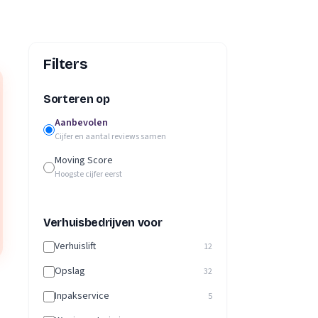
Filters
Sorteren op
Aanbevolen
Cijfer en aantal reviews samen
Moving Score
Hoogste cijfer eerst
Verhuisbedrijven voor
Verhuislift
12
Opslag
32
Inpakservice
5