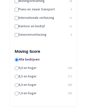
Woningontruiming
14
Piano en zwaar transport
6
Internationale verhuizing
11
Kantoor en bedrijf
11
Seniorenverhuizing
6
Moving Score
Alle bedrijven
9,0 en hoger
240
8,5 en hoger
271
8,0 en hoger
289
7,0 en hoger
295