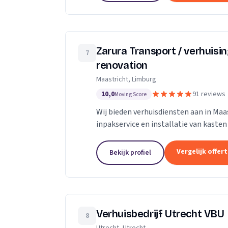
Zarura Transport / verhuisi
7
renovation
Maastricht, Limburg
10,0
91 reviews
Moving Score
Wij bieden verhuisdiensten aan in Maas
inpakservice en installatie van kasten
Vergelijk offer
Bekijk profiel
Verhuisbedrijf Utrecht VBU
8