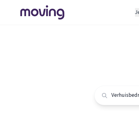
J
REGELEN
Verhuisbedrijf
Home
/
Nederland
/
Opslagruimte
Alle ver
INRICHTEN
Schoonmaakbedrijf
Vergelijk de beste 
Klusjesman
Loodgieter
Slotenmaker
TOOLS BIJ VERHUIZEN