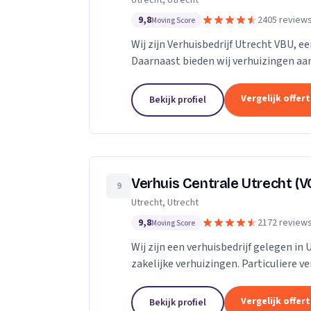
Utrecht, Utrecht
9,8
2405 review
Moving Score
Wij zijn Verhuisbedrijf Utrecht VBU, ee
Daarnaast bieden wij verhuizingen aan
Vergelijk offer
Bekijk profiel
Verhuis Centrale Utrecht (V
9
Utrecht, Utrecht
9,8
2172 review
Moving Score
Wij zijn een verhuisbedrijf gelegen in 
zakelijke verhuizingen. Particuliere v
van inboedel, de- en montageservice,..
Vergelijk offer
Bekijk profiel