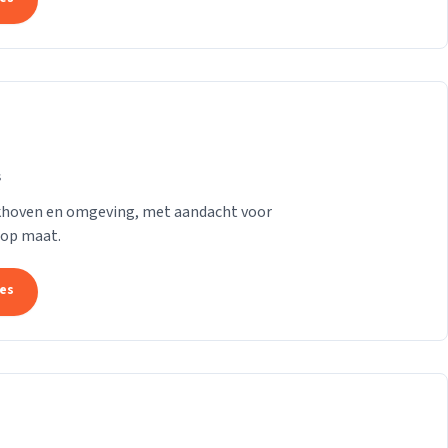
s
rkhoven en omgeving, met aandacht voor
 op maat.
tes