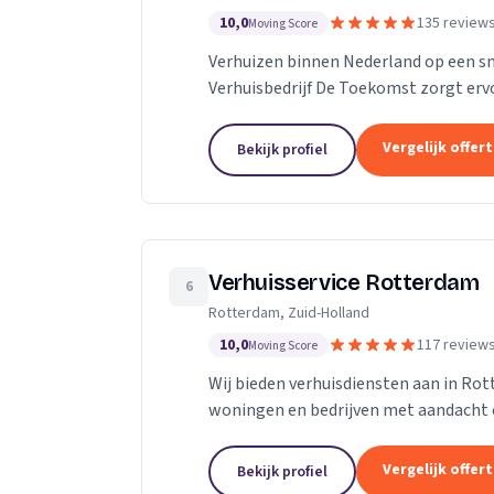
10,0
135 review
Moving Score
Verhuizen binnen Nederland op een s
Verhuisbedrijf De Toekomst zorgt ervo
worden naar de nieuwe locatie. En dat 
Vergelijk offer
Bekijk profiel
Verhuisservice Rotterdam
6
Rotterdam, Zuid-Holland
10,0
117 review
Moving Score
Wij bieden verhuisdiensten aan in Ro
woningen en bedrijven met aandacht 
Vergelijk offer
Bekijk profiel