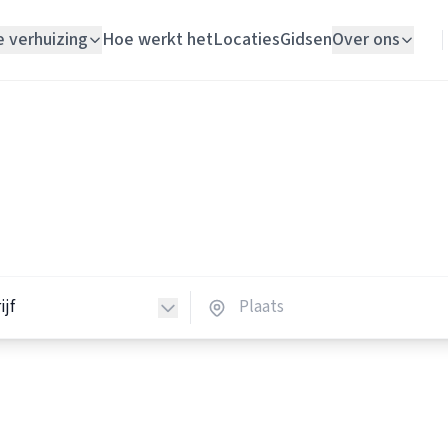
e verhuizing
Hoe werkt het
Locaties
Gidsen
Over ons
Verhuislift
Verhuisbedrijven
Woningontruiming
huisbedrijven in Nederland
Schildersbedrijf
verhuisbedrijven in heel Nederland.
Vloerlegger
Elektricien