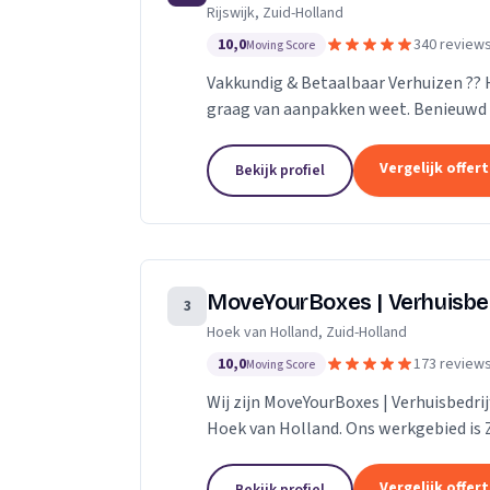
Rijswijk, Zuid-Holland
10,0
340 review
Moving Score
Vakkundig & Betaalbaar Verhuizen ??
graag van aanpakken weet. Benieuwd 
naar de mogelijkheden.
Vergelijk offer
Bekijk profiel
MoveYourBoxes | Verhuisbe
3
Hoek van Holland, Zuid-Holland
10,0
173 review
Moving Score
Wij zijn MoveYourBoxes | Verhuisbedrij
Hoek van Holland. Ons werkgebied is 
Vergelijk offer