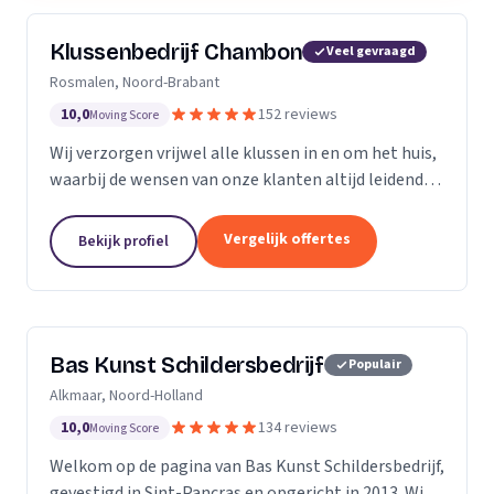
Klussenbedrijf Chambon
Veel gevraagd
Rosmalen, Noord-Brabant
10,0
152 reviews
Moving Score
Wij verzorgen vrijwel alle klussen in en om het huis,
waarbij de wensen van onze klanten altijd leidend
zijn. Wij doen daarbij wat we beloven, afspraak is
afspraak. Dankzij ons vakmanschap en direct...
Vergelijk offertes
Bekijk profiel
Bas Kunst Schildersbedrijf
Populair
Alkmaar, Noord-Holland
10,0
134 reviews
Moving Score
Welkom op de pagina van Bas Kunst Schildersbedrijf,
gevestigd in Sint-Pancras en opgericht in 2013. Wij