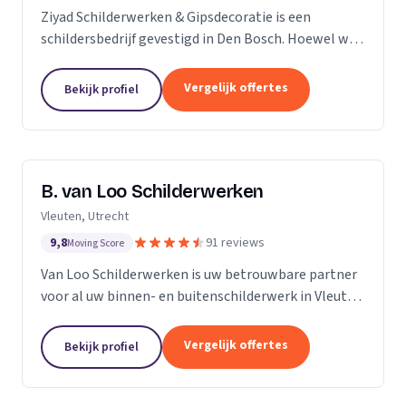
Ziyad Schilderwerken & Gipsdecoratie is een
schildersbedrijf gevestigd in Den Bosch. Hoewel we
relatief jong zijn, hebben we een team van ervaren
vakmensen die al vele jaren actief zijn in de...
Vergelijk offertes
Bekijk profiel
B. van Loo Schilderwerken
Vleuten, Utrecht
9,8
91 reviews
Moving Score
Van Loo Schilderwerken is uw betrouwbare partner
voor al uw binnen- en buitenschilderwerk in Vleuten
en omgeving. Met meer dan 18 jaar ervaring in de
branche, onderscheiden we ons door onze...
Vergelijk offertes
Bekijk profiel