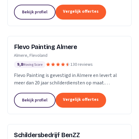
Vergelijk offertes
Bekijk profiel
Flevo Painting Almere
Almere, Flevoland
9,8
130 reviews
Moving Score
Flevo Painting is gevestigd in Almere en levert al
meer dan 20 jaar schilderdiensten op maat.
Particulieren, bedrijven en (semi)overheden uit de
provincie Flevoland, het Gooi, Amsterdam en
Vergelijk offertes
Bekijk profiel
omstreken...
Schildersbedrijf BenZZ