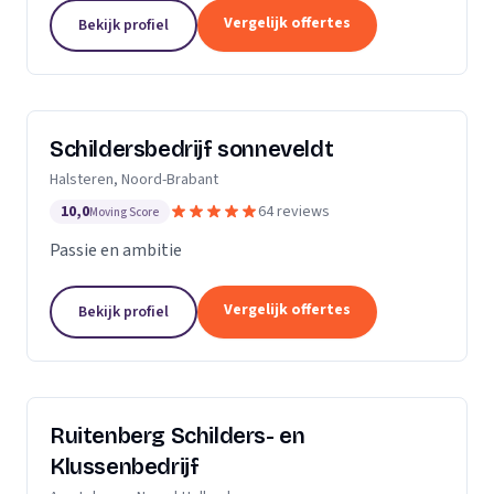
Dan bent u aan het juiste adres.Ik heb al meerdere
Vergelijk offertes
Bekijk profiel
jaren ervaring zowel als...
Schildersbedrijf sonneveldt
Halsteren, Noord-Brabant
10,0
64 reviews
Moving Score
Passie en ambitie
Vergelijk offertes
Bekijk profiel
Ruitenberg Schilders- en
Klussenbedrijf