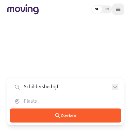
NL
EN
Home
/
Nederland
/
Schildersbedrijven
Alle schildersbedrijven in
Nederland
Vergelijk de beste schildersbedrijven in heel Nederland.
Zoeken