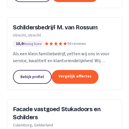
Schildersbedrijf M. van Rossum
Utrecht, Utrecht
10,0
56 reviews
Moving Score
Als een klein familiebedrijf, zetten wij ons in voor
service, kwaliteit en klantvriendelijkheid. Wij
bedienen zowel particulieren, verenigingen van
eigenaren als zakelijke klanten. Onze...
Vergelijk offertes
Bekijk profiel
Facade vastgoed Stukadoors en
Schilders
Culemborg, Gelderland