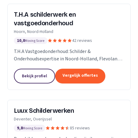
T.H.A schilderwerk en
vastgoedonderhoud
Hoorn, Noord-Holland
10,0
42 reviews
Moving Score
T.H.A Vastgoedonderhoud: Schilder &
Onderhoudsexpertise in Noord-Holland, Flevoland
en daarbuiten.
Vergelijk offertes
Bekijk profiel
Luux Schilderwerken
Deventer, Overijssel
9,8
85 reviews
Moving Score