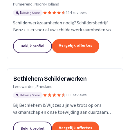
Purmerend, Noord-Holland
9,8
114 reviews
Moving Score
Schilderwerkzaamheden nodig? Schildersbedrijf
Benzz is er voor al uw schilderwerkzaamheden voor
binnen en buiten.
Vergelijk offertes
Bekijk profiel
Bethlehem Schilderwerken
Leeuwarden, Friesland
9,8
111 reviews
Moving Score
Bij Bethlehem & Wijtzes zijn we trots op ons
vakmanschap en onze toewijding aan duurzaam
schilderwerk. Ons team, bestaande uit vijf ervaren
professionals, is voortdurend in ontwikkeling en
Vergelijk offertes
Bekijk profiel