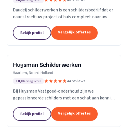
10,0
46 reviews
Moving Score
Daudeij schilderwerken is een schildersbedrijf dat er
naar streeft uw project of huis compleet naar uw
wensen op te knappen. We houden van netjes
werken en beschikken over goede materialen die
Vergelijk offertes
Bekijk profiel
ons...
Huysman Schilderwerken
Haarlem, Noord-Holland
10,0
44 reviews
Moving Score
Bij Huysman Vastgoed-onderhoud zijn we
gepassioneerde schilders met een schat aan kennis
en ervaring. Onze expertise strekt zich uit over
diverse projecten en materialen, waardoor we een
Vergelijk offertes
Bekijk profiel
breed scala...