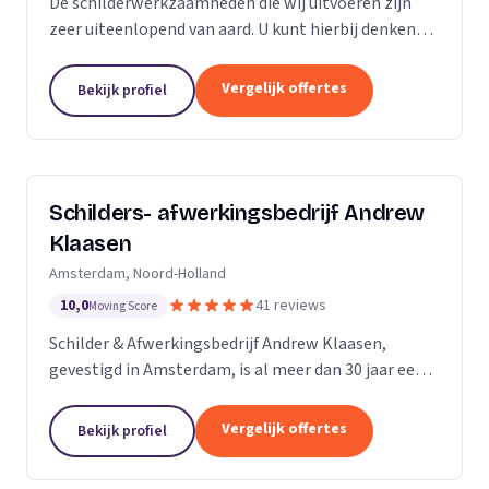
De schilderwerkzaamheden die wij uitvoeren zijn
zeer uiteenlopend van aard. U kunt hierbij denken
aan binnen- en buitenschilderwerk van woningen,
bedrijfspanden en overig onroerend goed. Het
Vergelijk offertes
Bekijk profiel
maakt...
Schilders- afwerkingsbedrijf Andrew
Klaasen
Amsterdam, Noord-Holland
10,0
41 reviews
Moving Score
Schilder & Afwerkingsbedrijf Andrew Klaasen,
gevestigd in Amsterdam, is al meer dan 30 jaar een
vertrouwde naam in de schilderswereld. Ons team
van ervaren professionals brengt kleur en leven in...
Vergelijk offertes
Bekijk profiel