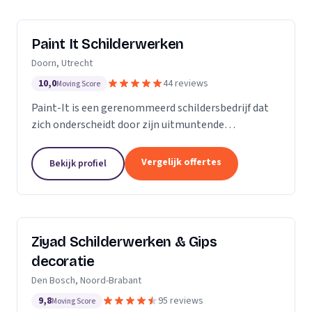
Paint It Schilderwerken
Doorn, Utrecht
10,0
44 reviews
Moving Score
Paint-It is een gerenommeerd schildersbedrijf dat
zich onderscheidt door zijn uitmuntende
vakmanschap en oog voor detail. Wij zijn trots op
ons werk en streven ernaar om elke klus tot een
Vergelijk offertes
Bekijk profiel
succes te...
Ziyad Schilderwerken & Gips
decoratie
Den Bosch, Noord-Brabant
9,8
95 reviews
Moving Score