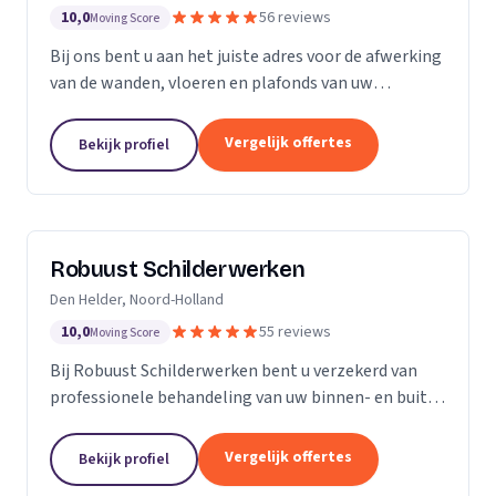
10,0
56 reviews
Moving Score
Bij ons bent u aan het juiste adres voor de afwerking
van de wanden, vloeren en plafonds van uw
droomhuis! Al het werk hebben we in eigen beheer,
met ons team pakken we dan ook de klus vakkundig
Vergelijk offertes
Bekijk profiel
aan...
Robuust Schilderwerken
Den Helder, Noord-Holland
10,0
55 reviews
Moving Score
Bij Robuust Schilderwerken bent u verzekerd van
professionele behandeling van uw binnen- en buiten
schilderwerk. Zowel huizen in monumentale staat
als nieuwbouwwoningen, en alles daar tussen in.
Vergelijk offertes
Bekijk profiel
Bij...