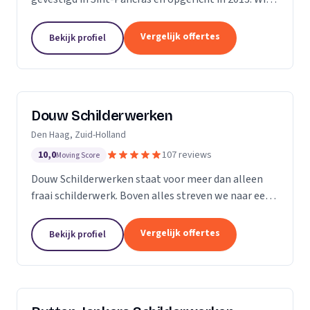
zijn een bedrijf met 5 vaste medewerkers en leiden
ook regelmatig leerlingen op. Met...
Vergelijk offertes
Bekijk profiel
Douw Schilderwerken
Den Haag, Zuid-Holland
10,0
107 reviews
Moving Score
Douw Schilderwerken staat voor meer dan alleen
fraai schilderwerk. Boven alles streven we naar een
langdurig resultaat en zijn daarmee
kostenbesparend voor u als klant. Bovendien kunt u
Vergelijk offertes
Bekijk profiel
rekenen op...