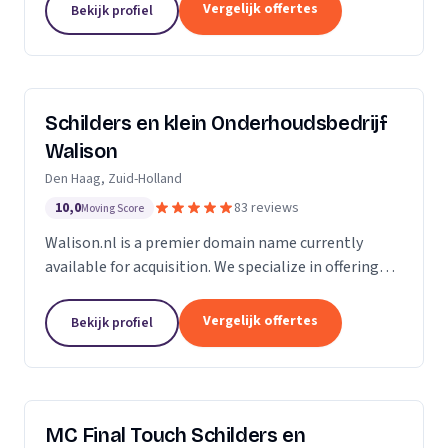
Of u nu in Amsterdam, Harderwijk, Amersfoort of
Vergelijk offertes
Bekijk profiel
elders...
Schilders en klein Onderhoudsbedrijf
Walison
Den Haag, Zuid-Holland
10,0
83 reviews
Moving Score
Walison.nl is a premier domain name currently
available for acquisition. We specialize in offering
high-value domain names that have the potential
to significantly enhance your digital presence. Our...
Vergelijk offertes
Bekijk profiel
MC Final Touch Schilders en