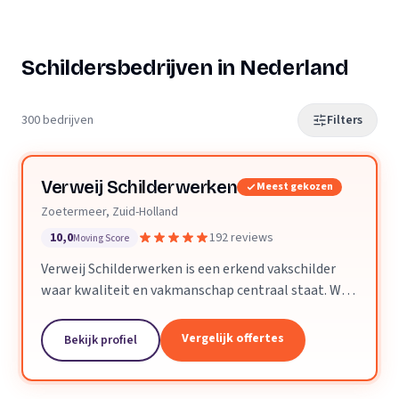
Schildersbedrijven in Nederland
300 bedrijven
Filters
Verweij Schilderwerken
Meest gekozen
Zoetermeer, Zuid-Holland
10,0
192 reviews
Moving Score
Verweij Schilderwerken is een erkend vakschilder
waar kwaliteit en vakmanschap centraal staat. Wij
streven altijd naar perfecte aflevering van het
opgeleverde werk.
Vergelijk offertes
Bekijk profiel