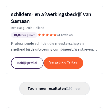
schilders- en afwerkingsbedrijf van
Samaan
Den Haag, Zuid-Holland
10,0
41 reviews
Moving Score
Professionele schilder, die meesterschap en
snelheid bij de uitvoering combineert. We streven
ernaar diensten te leveren met een hoge
flexibiliteit, onderscheidende kwaliteit en
Vergelijk offertes
Bekijk profiel
concurrerende...
Toon meer resultaten
(
270
meer
)