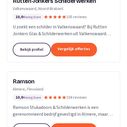
Rutten-Jonkers Schilderwerken
Valkenswaard, Noord-Brabant
10,0
105 reviews
Moving Score
U zoekt een schilder in Valkenswaard? Bij Rutten
Jonkers Glas & Schilderwerken uit Valkenswaard
bent u aan het juiste adres.
Vergelijk offertes
Bekijk profiel
Ramson
Almere, Flevoland
10,0
104 reviews
Moving Score
Ramson Stukadoors & Schilderwerken is een
gerenommeerd bedrijf gevestigd in Almere, maar
onze diensten strekken zich uit tot ver daarbuiten.