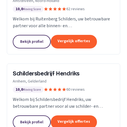
Amstelveen, Noord-Holland
10,0
62 reviews
Moving Score
Welkom bij Ruitenberg Schilders, uw betrouwbare
partner voor alle binnen- en
buitenschilderwerkzaamheden. Sinds 1999 zijn wij
een gevestigde naam in de provincie Noord-Holland,
Vergelijk offertes
Bekijk profiel
met een bijzondere...
Schildersbedrijf Hendriks
Arnhem, Gelderland
10,0
60 reviews
Moving Score
Welkom bij Schildersbedrijf Hendriks, uw
betrouwbare partner voor al uw schilder- en
behangwerkzaamheden. Met jarenlange ervaring in
de branche, onderscheiden we ons door onze
Vergelijk offertes
Bekijk profiel
expertise en toewijding...