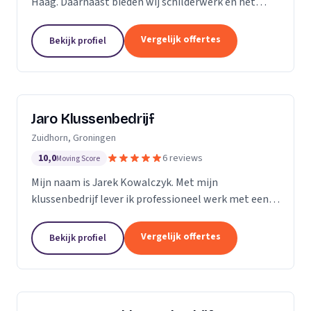
Haag. Daarnaast bieden wij schilderwerk en het
leggen van vloeren aan.
Vergelijk offertes
Bekijk profiel
Jaro Klussenbedrijf
Zuidhorn, Groningen
10,0
6 reviews
Moving Score
Mijn naam is Jarek Kowalczyk. Met mijn
klussenbedrijf lever ik professioneel werk met een
persoonlijke benadering. Alle klussen in en rond uw
woning of bedrijfspand binnen enkele dagen
Vergelijk offertes
Bekijk profiel
geregeld? Ik...