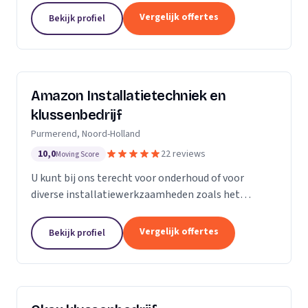
Vergelijk offertes
Bekijk profiel
Amazon Installatietechniek en
klussenbedrijf
Purmerend, Noord-Holland
10,0
22 reviews
Moving Score
U kunt bij ons terecht voor onderhoud of voor
diverse installatiewerkzaamheden zoals het
plaatsen of vervangen van o.a. uw cv ketel,
vloerverwarming, radiatoren, convectoren,
Vergelijk offertes
Bekijk profiel
leidingwerk, geisers,...