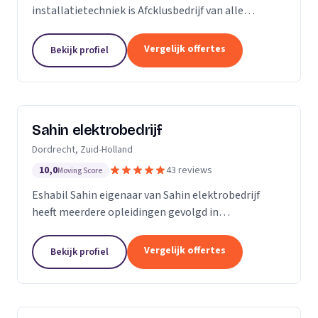
installatietechniek is Afcklusbedrijf van alle
markten thuis. Wij zijn met name actief in de
woningbouw, utiliteitsbouw. Op het gebied van
Vergelijk offertes
Bekijk profiel
ontwerpen en...
Sahin elektrobedrijf
Dordrecht, Zuid-Holland
10,0
43 reviews
Moving Score
Eshabil Sahin eigenaar van Sahin elektrobedrijf
heeft meerdere opleidingen gevolgd in
elektrotechniek. Na zijn scholing wist hij al wat hij
ging doen want onder andere zijn opa, vader en oom
Vergelijk offertes
Bekijk profiel
zijn...