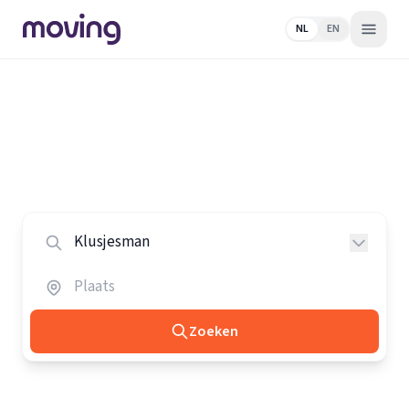
NL
EN
Home
/
Nederland
/
Klusjesmannen
Alle klusjesmannen in Nederland
Vergelijk de beste klusjesmannen in heel Nederland.
Zoeken