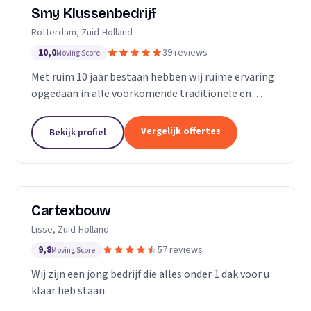
Smy Klussenbedrijf
Rotterdam, Zuid-Holland
10,0
39 reviews
Moving Score
Met ruim 10 jaar bestaan hebben wij ruime ervaring
opgedaan in alle voorkomende traditionele en
moderne stukadoorswerkzaamheden in de
particuliere en zakelijke bouwbranche.
Vergelijk offertes
Bekijk profiel
Cartexbouw
Lisse, Zuid-Holland
9,8
57 reviews
Moving Score
Wij zijn een jong bedrijf die alles onder 1 dak voor u
klaar heb staan.