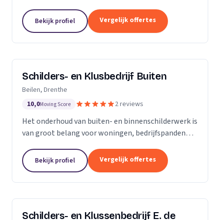
Onze stukadoren denken met u mee over
voorbereidingen, apparatuur, kleurkeuzes en andere
Vergelijk offertes
Bekijk profiel
details. Onze...
Schilders- en Klusbedrijf Buiten
Beilen, Drenthe
10,0
2 reviews
Moving Score
Het onderhoud van buiten- en binnenschilderwerk is
van groot belang voor woningen, bedrijfspanden
etc. Het werk moet er niet alleen netjes uitzien, het
heeft ook een beschermende functie tegen...
Vergelijk offertes
Bekijk profiel
Schilders- en Klussenbedrijf E. de