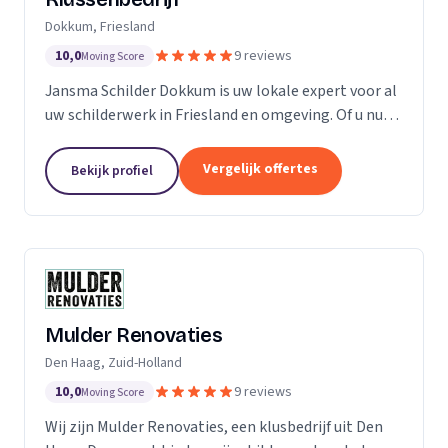
Dokkum, Friesland
10,0
9 reviews
Moving Score
Jansma Schilder Dokkum is uw lokale expert voor al
uw schilderwerk in Friesland en omgeving. Of u nu
een frisse kleur in uw slaapkamer wilt, of de kleuren
van de vorige bewoners van uw nieuwe huis...
Vergelijk offertes
Bekijk profiel
Mulder Renovaties
Den Haag, Zuid-Holland
10,0
9 reviews
Moving Score
Wij zijn Mulder Renovaties, een klusbedrijf uit Den