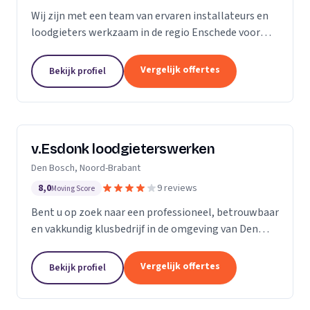
Wij zijn met een team van ervaren installateurs en
loodgieters werkzaam in de regio Enschede voor
zowel particulieren als bedrijven. Wij zijn
gespecialiseerd in de installatie van sanitair, gas-
Vergelijk offertes
Bekijk profiel
en...
v.Esdonk loodgieterswerken
Den Bosch, Noord-Brabant
8,0
9 reviews
Moving Score
Bent u op zoek naar een professioneel, betrouwbaar
en vakkundig klusbedrijf in de omgeving van Den
Bosch? Dan bent u bij ons aan het juiste adres. Voor
zowel particulieren als bedrijven kunnen wij...
Vergelijk offertes
Bekijk profiel