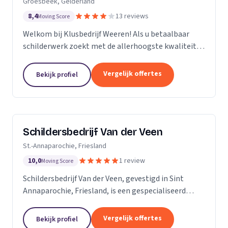
Groesbeek, Gelderland
8,4
13 reviews
Moving Score
Welkom bij Klusbedrijf Weeren! Als u betaalbaar
schilderwerk zoekt met de allerhoogste kwaliteit
bent u bij ons aan het juiste adres! Wij leveren
kwaliteit omdat schilderwerk onze passie is, dit
Vergelijk offertes
Bekijk profiel
ziet...
Schildersbedrijf Van der Veen
St.-Annaparochie, Friesland
10,0
1 review
Moving Score
Schildersbedrijf Van der Veen, gevestigd in Sint
Annaparochie, Friesland, is een gespecialiseerd
schildersbedrijf met een rijke geschiedenis die
teruggaat tot 2010. Wij zijn voortgekomen uit het...
Vergelijk offertes
Bekijk profiel