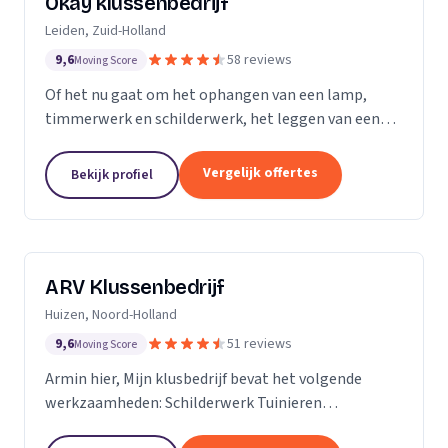
Okay klussenbedrijf
Leiden, Zuid-Holland
9,6
58 reviews
Moving Score
Of het nu gaat om het ophangen van een lamp,
timmerwerk en schilderwerk, het leggen van een
nieuwe vloer, een zwevend toilet plaatsen of de
renovatie en aanleggen van een nieuwe badkamer
Vergelijk offertes
Bekijk profiel
of...
ARV Klussenbedrijf
Huizen, Noord-Holland
9,6
51 reviews
Moving Score
Armin hier, Mijn klusbedrijf bevat het volgende
werkzaamheden: Schilderwerk Tuinieren
Timmerwerk En alle andere werkzaamheden in het