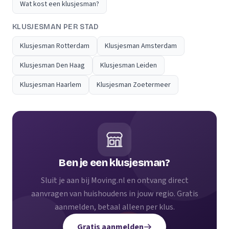
Wat kost een klusjesman?
KLUSJESMAN PER STAD
Klusjesman Rotterdam
Klusjesman Amsterdam
Klusjesman Den Haag
Klusjesman Leiden
Klusjesman Haarlem
Klusjesman Zoetermeer
Ben je een klusjesman?
Sluit je aan bij Moving.nl en ontvang direct
aanvragen van huishoudens in jouw regio. Gratis
aanmelden, betaal alleen per klus.
Gratis aanmelden