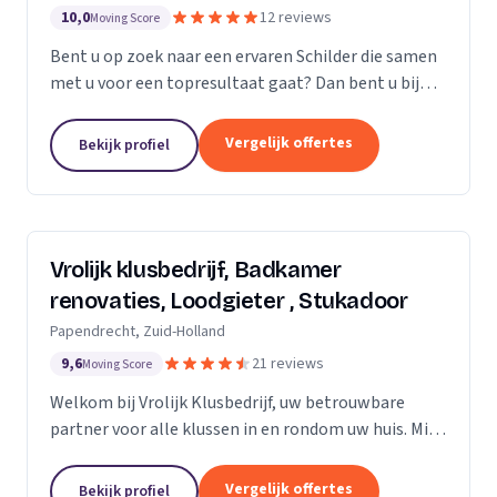
10,0
12 reviews
Moving Score
Bent u op zoek naar een ervaren Schilder die samen
met u voor een topresultaat gaat? Dan bent u bij
Saritas Klussenbedrijf aan het juiste adres
Persoonlijk contact en communicatie staat bij ons...
Vergelijk offertes
Bekijk profiel
Vrolijk klusbedrijf, Badkamer
renovaties, Loodgieter , Stukadoor
Papendrecht, Zuid-Holland
9,6
21 reviews
Moving Score
Welkom bij Vrolijk Klusbedrijf, uw betrouwbare
partner voor alle klussen in en rondom uw huis. Mijn
naam is George, een ervaren en flexibele klusser
met bijna 20 jaar ervaring in de bouwsector. Ik...
Vergelijk offertes
Bekijk profiel