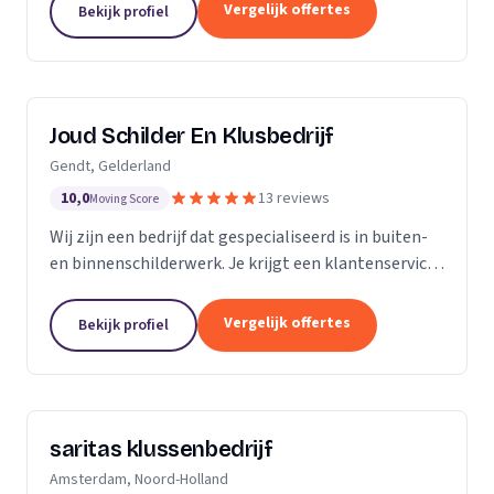
klusbedrijf.
Vergelijk offertes
Bekijk profiel
Joud Schilder En Klusbedrijf
Gendt, Gelderland
10,0
13 reviews
Moving Score
Wij zijn een bedrijf dat gespecialiseerd is in buiten-
en binnenschilderwerk. Je krijgt een klantenservice
van hoge kwaliteit. Alle producten die we gebruiken
zijn van topmerken om de hoogst...
Vergelijk offertes
Bekijk profiel
saritas klussenbedrijf
Amsterdam, Noord-Holland