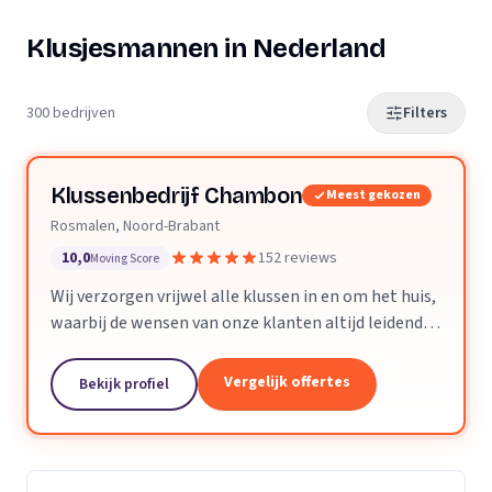
Klusjesmannen in Nederland
300 bedrijven
Filters
Klussenbedrijf Chambon
Meest gekozen
Rosmalen, Noord-Brabant
10,0
152 reviews
Moving Score
Wij verzorgen vrijwel alle klussen in en om het huis,
waarbij de wensen van onze klanten altijd leidend
zijn. Wij doen daarbij wat we beloven, afspraak is
afspraak. Dankzij ons vakmanschap en direct...
Vergelijk offertes
Bekijk profiel