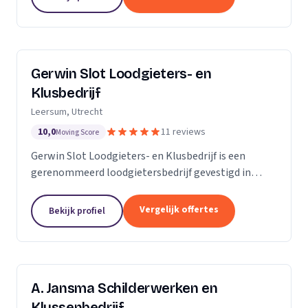
Gerwin Slot Loodgieters- en
Klusbedrijf
Leersum, Utrecht
10,0
11 reviews
Moving Score
Gerwin Slot Loodgieters- en Klusbedrijf is een
gerenommeerd loodgietersbedrijf gevestigd in
Leersum. Sinds onze oprichting in 2014, hebben we
ons onderscheiden door onze expertise en
Vergelijk offertes
Bekijk profiel
toewijding aan...
A. Jansma Schilderwerken en
Klussenbedrijf