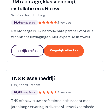
RM montage, klussenbedrijf,
installatie en afbouw
Sint Geertruid, Limburg
10,0
5 reviews
Moving Score
RM Montage is uw betrouwbare partner voor alle
technische uitdagingen. Met expertise in zowel
elektrotechniek als installatietechniek, bieden wij
een breed scala aan diensten aan. Van meterkasten
Vergelijk offertes
Bekijk profiel
en...
TNS Klussenbedrijf
Oss, Noord-Brabant
10,0
4 reviews
Moving Score
TNS Afbouw is uw professionele stucadoor met
jarenlange ervaring in diverse stucwerkzaamheden.