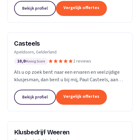
ervaren professionals die elk een specifieke taak...
Vergelijk offertes
Bekijk profiel
Casteels
Apeldoorn, Gelderland
10,0
2 reviews
Moving Score
Als u op zoek bent naar een ervaren en veelzijdige
klusjesman, dan bent u bij mij, Paul Casteels, aan
het juiste adres. Sinds 1998 run ik mijn eigen
klussenbedrijf en heb ik een breed scala aan...
Vergelijk offertes
Bekijk profiel
Klusbedrijf Weeren