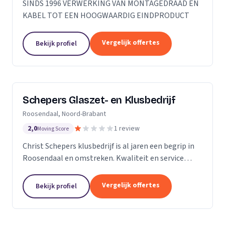
SINDS 1996 VERWERKING VAN MONTAGEDRAAD EN
KABEL TOT EEN HOOGWAARDIG EINDPRODUCT
Vergelijk offertes
Bekijk profiel
Schepers Glaszet- en Klusbedrijf
Roosendaal, Noord-Brabant
2,0
1 review
Moving Score
Christ Schepers klusbedrijf is al jaren een begrip in
Roosendaal en omstreken. Kwaliteit en service
staan bij ons hoog in het vaandel en dat betekent
grote tevredenheid onder onze klanten. Of het nu...
Vergelijk offertes
Bekijk profiel