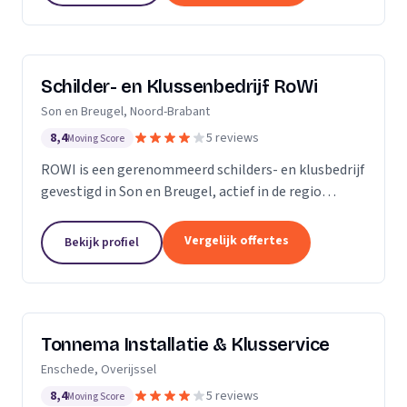
Schilder- en Klussenbedrijf RoWi
Son en Breugel, Noord-Brabant
8,4
5 reviews
Moving Score
ROWI is een gerenommeerd schilders- en klusbedrijf
gevestigd in Son en Breugel, actief in de regio
Eindhoven en Oost-Brabant. Met een breed scala
aan diensten, variërend van schilderwerk tot...
Vergelijk offertes
Bekijk profiel
Tonnema Installatie & Klusservice
Enschede, Overijssel
8,4
5 reviews
Moving Score