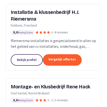
Installatie & klussenbedrijf H.J.
Riemersma
Dokkum, Friesland
8,0
4 reviews
Moving Score
Riemersma installaties is gespecialiseerd in alles op
het gebied van cv installaties, onderhoud, gas,
water, dakbedekking en zinkwerk. Tevens voor alle
kleine klussen, onderhoud en elektra.
Vergelijk offertes
Bekijk profiel
Montage- en Klusbedrijf Rene Hack
Oud Gastel, Noord-Brabant
6,6
3 reviews
Moving Score