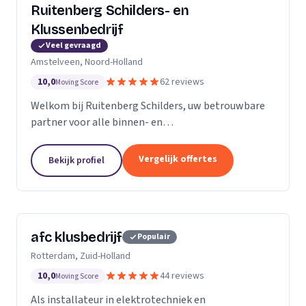
Ruitenberg Schilders- en
Klussenbedrijf
Veel gevraagd
Amstelveen, Noord-Holland
10,0
62 reviews
Moving Score
Welkom bij Ruitenberg Schilders, uw betrouwbare
partner voor alle binnen- en
buitenschilderwerkzaamheden. Sinds 1999 zijn wij
een gevestigde naam in de provincie Noord-Holland,
Vergelijk offertes
Bekijk profiel
met een bijzondere...
afc klusbedrijf
Populair
Rotterdam, Zuid-Holland
10,0
44 reviews
Moving Score
Als installateur in elektrotechniek en