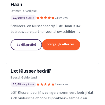
Haan
Ommen, Overijssel
10,0
2 reviews
Moving Score
Schilders- en Klussenbedrijf E. de Haan is uw
betrouwbare partner voor al uw schilder-,
behangwerk en kleinere klussen. Sinds de oprichting
in november 2007, hebben we ons onderscheiden
Vergelijk offertes
Bekijk profiel
door onze...
Lgt Klussenbedrijf
Beesd, Gelderland
10,0
2 reviews
Moving Score
LGT Klussenbedrijf is een gerenommeerd bedrijf dat
zich onderscheidt door zijn vakbekwaamheid en
toewijding aan kwaliteit. Wij zijn een team van