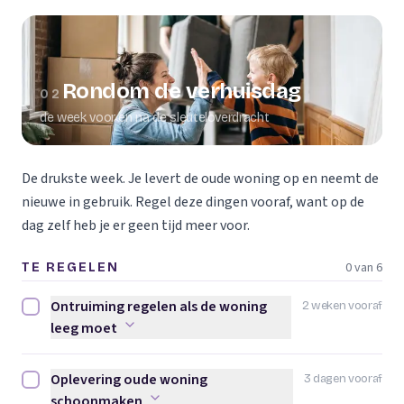
Rondom de verhuisdag
02
de week voor en na de sleuteloverdracht
De drukste week. Je levert de oude woning op en neemt de
nieuwe in gebruik. Regel deze dingen vooraf, want op de
dag zelf heb je er geen tijd meer voor.
0 van 6
TE REGELEN
Ontruiming regelen als de woning
2 weken vooraf
Ontruiming regelen als de woning leeg moet afvinken
leeg moet
Oplevering oude woning
3 dagen vooraf
Oplevering oude woning schoonmaken afvinken
schoonmaken