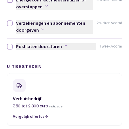
Energiecontract meeverhuizen of
Energiecontract meeverhuizen of overstappen afvinken
overstappen
Verzekeringen en abonnementen
2 weken vooraf
Verzekeringen en abonnementen doorgeven afvinken
doorgeven
Post laten doorsturen
1 week vooraf
Post laten doorsturen afvinken
UITBESTEDEN
Verhuisbedrijf
350 tot 2.800 euro
indicatie
Vergelijk offertes
(opent in een nieuw tabblad)