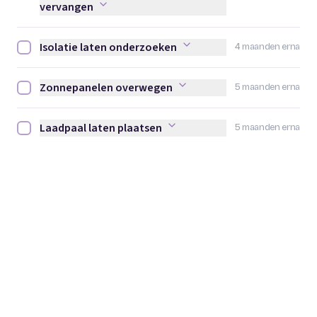
vervangen
Isolatie laten onderzoeken
4 maanden erna
Isolatie laten onderzoeken afvinken
Zonnepanelen overwegen
5 maanden erna
Zonnepanelen overwegen afvinken
Laadpaal laten plaatsen
5 maanden erna
Laadpaal laten plaatsen afvinken