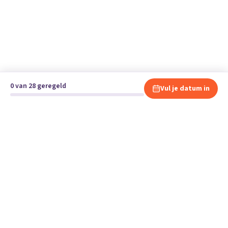
0 van 28 geregeld
Vul je datum in
Klaar om te verhuizen?
Vergelijk gratis en vrijblijvend verhuisbedrijven en andere
specialisten bij jou in de buurt.
Start je verhuizing