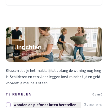
(opent in een nieuw tabblad)
Inrichten
03
0 tot 3 maanden na de verhuizing
Klussen doe je het makkelijkst zolang de woning nog leeg
is. Schilderen en een vloer leggen kost minder tijd en geld
voordat je meubels staan.
0 van 6
TE REGELEN
Wanden en plafonds laten herstellen
3 dagen erna
Wanden en plafonds laten herstellen afvinken