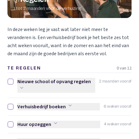
01
1 tot 2 maanden voor de verhuizing
In deze weken leg je vast wat later niet meer te
veranderen is. Een verhuisbedrijf boek je het beste zes tot
acht weken vooruit, want in de zomer en aan het eind van
de maand zijn de goede bedrijven als eerste vol.
0 van 12
TE REGELEN
Nieuwe school of opvang regelen
2 maanden vooraf
Nieuwe school of opvang regelen afvinken
Verhuisbedrijf boeken
6 weken vooraf
Verhuisbedrijf boeken afvinken
Huur opzeggen
4 weken vooraf
Huur opzeggen afvinken