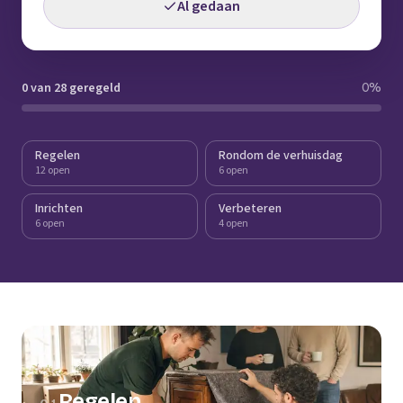
Al gedaan
0 van 28 geregeld
0
%
Regelen
Rondom de verhuisdag
12 open
6 open
Inrichten
Verbeteren
6 open
4 open
Regelen