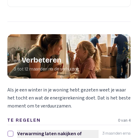
Verbeteren
04
3 tot 12 maanden na de verhuizing
Als je een winter in je woning hebt gezeten weet je waar
het tocht en wat de energierekening doet. Dat is het beste
moment om te verduurzamen.
0 van 4
TE REGELEN
Verwarming laten nakijken of
3 maanden erna
Verwarming laten nakijken of vervangen afvinken