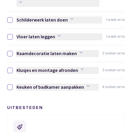
Schilderwerk laten doen
1 week erna
Schilderwerk laten doen afvinken
Vloer laten leggen
1 week erna
Vloer laten leggen afvinken
Raamdecoratie laten maken
2 weken erna
Raamdecoratie laten maken afvinken
Klusjes en montage afronden
3 weken erna
Klusjes en montage afronden afvinken
Keuken of badkamer aanpakken
4 weken erna
Keuken of badkamer aanpakken afvinken
UITBESTEDEN