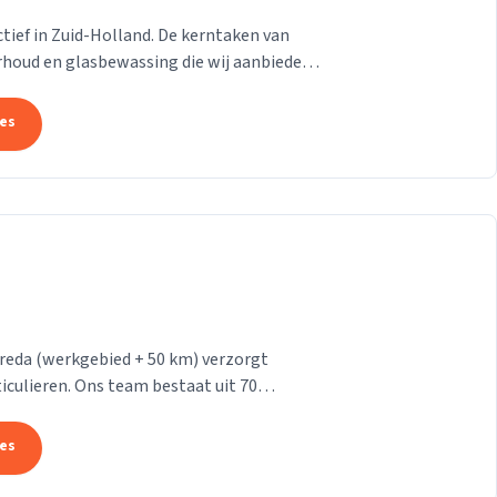
 actief in Zuid-Holland. De kerntaken van
rhoud en glasbewassing die wij aanbieden
n....
tes
reda (werkgebied + 50 km) verzorgt
iculieren. Ons team bestaat uit 70
makers. Wij leveren...
tes