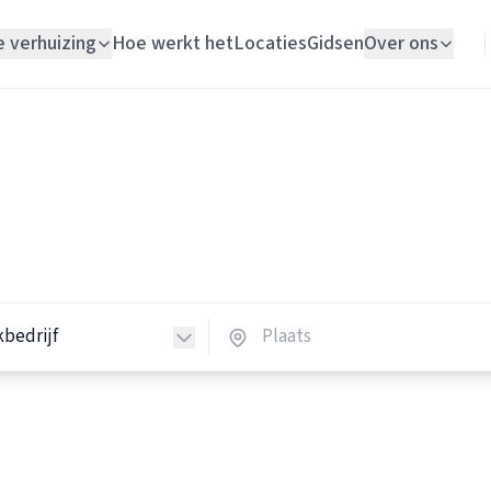
e verhuizing
Hoe werkt het
Locaties
Gidsen
Over ons
Verhuislift
Schoonmaakbedrijven
Woningontruiming
hoonmaakbedrijven in Nede
Schildersbedrijf
 schoonmaakbedrijven in heel Nederland.
Vloerlegger
Elektricien