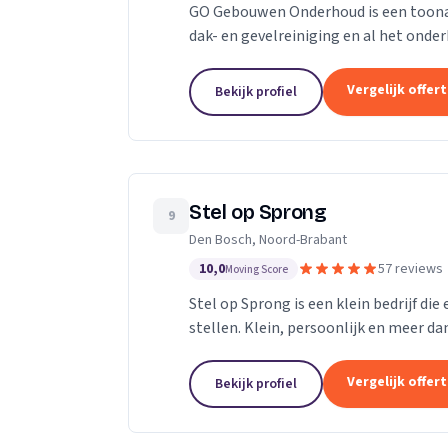
GO Gebouwen Onderhoud is een toonaan
dak- en gevelreiniging en al het on
vakkundige aanpak zorgen we ervoor d
Vergelijk offer
Bekijk profiel
Stel op Sprong
9
Den Bosch, Noord-Brabant
10,0
57 reviews
Moving Score
Stel op Sprong is een klein bedrijf di
stellen. Klein, persoonlijk en meer dan
Sprong gestart om mensen te helpen e
Vergelijk offer
Bekijk profiel