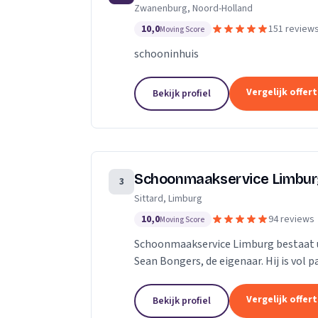
Zwanenburg, Noord-Holland
technieken en een persoonlijke aanpa
10,0
151 review
Moving Score
schooninhuis
Vergelijk offer
Bekijk profiel
Schoonmaakservice Limbu
3
Sittard, Limburg
10,0
94 reviews
Moving Score
Schoonmaakservice Limburg bestaat u
Sean Bongers, de eigenaar. Hij is vol 
jaren in de schoonmaakbranche werkz
Vergelijk offer
Bekijk profiel