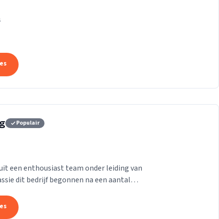
k die ons onderscheidt.
s
tes
rg
Populair
it een enthousiast team onder leiding van
passie dit bedrijf begonnen na een aantal
aam te...
tes