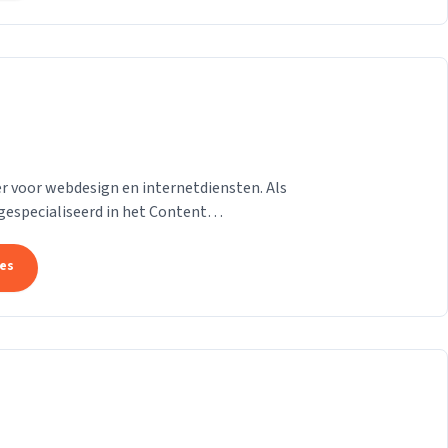
 voor webdesign en internetdiensten. Als
gespecialiseerd in het Content
on van der Helm,...
tes