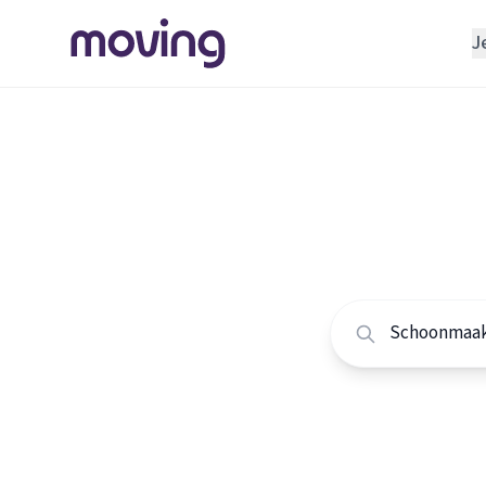
J
REGELEN
Verhuisbedrijf
Home
/
Nederland
/
Opslagruimte
Alle sc
INRICHTEN
Schoonmaakbedrijf
Vergelijk de beste
Klusjesman
Loodgieter
Slotenmaker
TOOLS BIJ VERHUIZEN