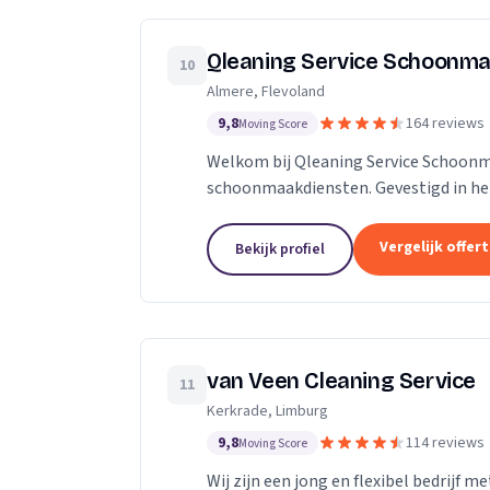
Qleaning Service Schoonma
10
Almere, Flevoland
9,8
164 reviews
Moving Score
Welkom bij Qleaning Service Schoonm
schoonmaakdiensten. Gevestigd in het
om de standaard in schoonmaakexperti
Vergelijk offer
Bekijk profiel
van Veen Cleaning Service
11
Kerkrade, Limburg
9,8
114 reviews
Moving Score
Wij zijn een jong en flexibel bedrijf