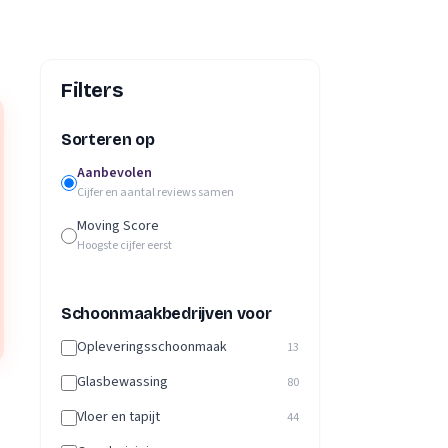
Filters
Sorteren op
Aanbevolen
Cijfer en aantal reviews samen
Moving Score
Hoogste cijfer eerst
Schoonmaakbedrijven voor
Opleveringsschoonmaak
13
Glasbewassing
80
Vloer en tapijt
44