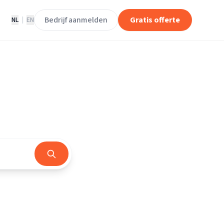
Bedrijf aanmelden
Gratis offerte
NL
|
EN
rland