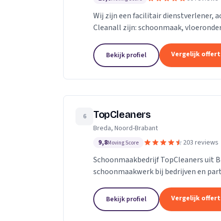
Wij zijn een facilitair dienstverlener,
Cleanall zijn: schoonmaak, vloeronde
in particulieren en zakelijke omgevinge
Vergelijk offer
Bekijk profiel
TopCleaners
6
Breda, Noord-Brabant
9,8
203 reviews
Moving Score
Schoonmaakbedrijf TopCleaners uit B
schoonmaakwerk bij bedrijven en part
enthousiaste en vak geschoolde schoon
Vergelijk offer
Bekijk profiel