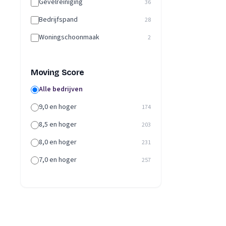
Gevelreiniging
36
Bedrijfspand
28
Woningschoonmaak
2
Moving Score
Alle bedrijven
9,0 en hoger
174
8,5 en hoger
203
8,0 en hoger
231
7,0 en hoger
257