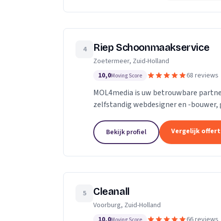
Riep Schoonmaakservice
4
Zoetermeer, Zuid-Holland
10,0
68 reviews
Moving Score
MOL4media is uw betrouwbare partner
zelfstandig webdesigner en -bouwer, 
Management Systeem Joomla, zet ik, T
Vergelijk offer
Bekijk profiel
Cleanall
5
Voorburg, Zuid-Holland
10,0
66 reviews
Moving Score