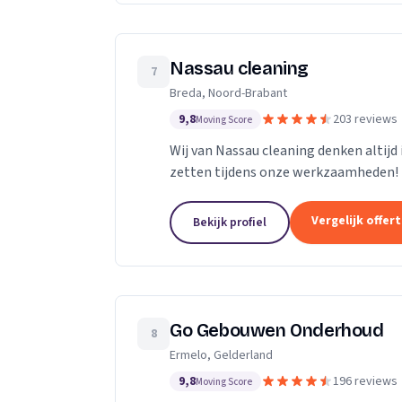
Nassau cleaning
7
Breda, Noord-Brabant
9,8
203 reviews
Moving Score
Wij van Nassau cleaning denken altijd
zetten tijdens onze werkzaamheden!
Vergelijk offer
Bekijk profiel
Go Gebouwen Onderhoud
8
Ermelo, Gelderland
9,8
196 reviews
Moving Score