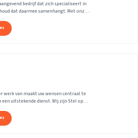
gevend bedrijf dat zich specialiseert in
derhoud dat daarmee samenhangt. Met onze
at uw pand...
tes
e er werk van maakt uw wensen centraal te
 een uitstekende dienst. Wij zijn Stel op
n...
tes