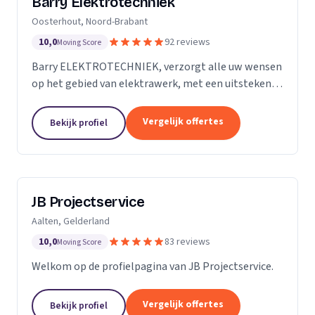
Barry Elektrotechniek
Oosterhout, Noord-Brabant
10,0
92 reviews
Moving Score
Barry ELEKTROTECHNIEK, verzorgt alle uw wensen
op het gebied van elektrawerk, met een uitstekende
service! Particulieren, Verenigingen van Eigenaren,
Scholen en Bedrijven. Groepenkast vernieuwen,...
Vergelijk offertes
Bekijk profiel
JB Projectservice
Aalten, Gelderland
10,0
83 reviews
Moving Score
Welkom op de profielpagina van JB Projectservice.
Vergelijk offertes
Bekijk profiel