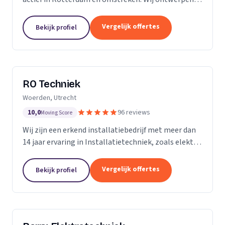
installeren en onderhouden woningen,
bedrijfspanden, horeca zaken, winkelcentra, en nog
Vergelijk offertes
Bekijk profiel
veel meer....
RO Techniek
Woerden, Utrecht
10,0
96 reviews
Moving Score
Wij zijn een erkend installatiebedrijf met meer dan
14 jaar ervaring in Installatietechniek, zoals elektra,
data en telefonie en loodgieterswerkzaamheden.
Vergelijk offertes
Bekijk profiel