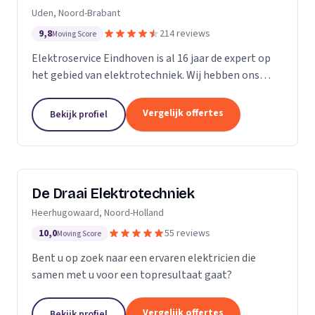
Uden, Noord-Brabant
9,8
214 reviews
Moving Score
Elektroservice Eindhoven is al 16 jaar de expert op
het gebied van elektrotechniek. Wij hebben ons
gespecialiseerd in zonnepanelen, laadpalen en
meterkasten. Wij komen altijd langs om passend
Vergelijk offertes
Bekijk profiel
advies...
De Draai Elektrotechniek
Heerhugowaard, Noord-Holland
10,0
55 reviews
Moving Score
Bent u op zoek naar een ervaren elektricien die
samen met u voor een topresultaat gaat?
Vergelijk offertes
Bekijk profiel