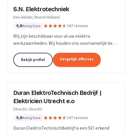
S.N. Elektrotechniek
Den Helder, Noord-Holland
9,8
347 reviews
Moving Score
Wij zijn beschikbaar voor al uw elektra
werkzaamheden. Wij houden ons voornamelijk bezig
met het vervangen en/of uitbreiden van
groepenkastinstallaties & laadpalen.
Vergelijk offertes
Bekijk profiel
Duran ElektroTechnisch Bedrijf |
Elektricien Utrecht e.o
Utrecht, Utrecht
9,8
247 reviews
Moving Score
Duran ElektroTechnischBedrijf is een SEI erkend