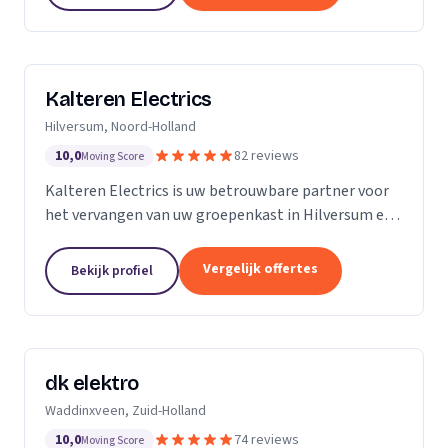
Kalteren Electrics
Hilversum, Noord-Holland
10,0
82 reviews
Moving Score
Kalteren Electrics is uw betrouwbare partner voor
het vervangen van uw groepenkast in Hilversum en
omgeving. Met ruim 10 jaar ervaring en de
benodigde diploma's en certificeringen, sta ik klaar
Vergelijk offertes
Bekijk profiel
om u...
dk elektro
Waddinxveen, Zuid-Holland
10,0
74 reviews
Moving Score