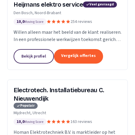
Heijmans elektro service
Veel gevraagd
Den Bosch, Noord-Brabant
10,0
254 reviews
Moving Score
Willen alleen maar het beeld van de klant realiseren.
In een professionele werkwijzen toekomst gericht.
Zodat we voorbereid zijn op de beeld van de
toekomst.
Vergelijk offertes
Bekijk profiel
Electrotech. Installatiebureau C.
Nieuwendijk
Populair
Mijdrecht, Utrecht
10,0
163 reviews
Moving Score
Homan Elektrotechniek B.V. is marktleider op het