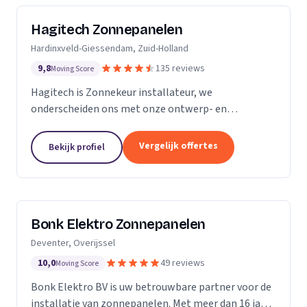
Hagitech Zonnepanelen
Hardinxveld-Giessendam, Zuid-Holland
9,8
135 reviews
Moving Score
Hagitech is Zonnekeur installateur, we
onderscheiden ons met onze ontwerp- en
systeemkennis, bouwkundige kennis van daken,
degelijke en nette montage, en ruime ervaring met
Vergelijk offertes
Bekijk profiel
BIPV (indak) systemen. Wij...
Bonk Elektro Zonnepanelen
Deventer, Overijssel
10,0
49 reviews
Moving Score
Bonk Elektro BV is uw betrouwbare partner voor de
installatie van zonnepanelen. Met meer dan 16 jaar