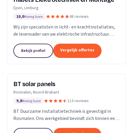
Epen, Limburg
10,0
48 reviews
Moving Score
Wij zijn specialisten in licht- en krachtinstallaties,
de levensader van uw elektrische infrastructuur.
Onze expertise strekt zich uit tot elk kantoor,
fabriek of woonhuis, waar we de basis leggen...
Vergelijk offertes
Bekijk profiel
BT solar panels
Rosmalen, Noord-Brabant
9,8
113 reviews
Moving Score
BT Duurzame Installatietechniek is gevestigd in
Rosmalen. Ons werkgebied bevindt zich binnen een
straal van ongeveer 25 kilometer rondom ‘s-
Hertogenbosch. Deze keuze hebben wij specifiek