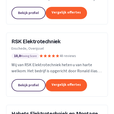
ervaring in de branche, onderscheiden we ons door
vakmanschap, kennis van zaken en persoonlijk en...
Vergelijk offertes
Bekijk profiel
RSK Elektrotechniek
Enschede, Overijssel
10,0
48 reviews
Moving Score
Wij van RSK Elektrotechniek heten u van harte
welkom. Het bedrijf is opgericht door Ronald ilias
beter bekend als Ronald Koda, het bedrijf is
opgericht op 25 juli 2021. Als gecertificeerde
Vergelijk offertes
Bekijk profiel
aannemers...
Habets Elektrotechniek en Montage