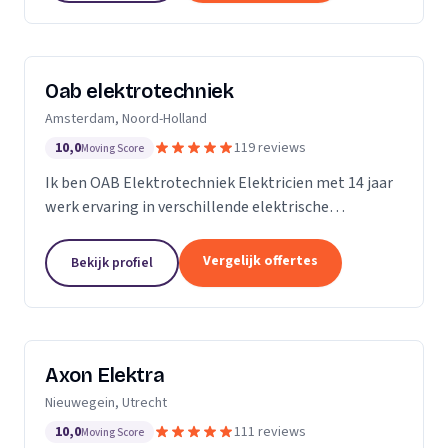
Oab elektrotechniek
Amsterdam, Noord-Holland
10,0
119 reviews
Moving Score
Ik ben OAB Elektrotechniek Elektricien met 14 jaar
werk ervaring in verschillende elektrische
installaties. Zoals keuken installatie, verlichting
groepenkasten noem het maar op bijna alles
Vergelijk offertes
Bekijk profiel
Axon Elektra
Nieuwegein, Utrecht
10,0
111 reviews
Moving Score