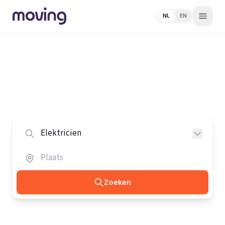
NL
EN
Home
/
Nederland
/
Elektriciens
Alle elektriciens in Nederland
Vergelijk de beste elektriciens in heel Nederland.
Zoeken