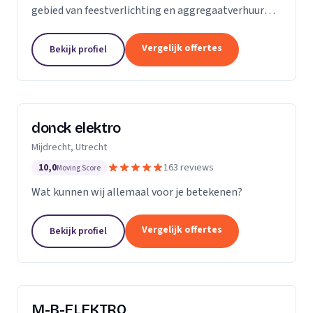
gebied van feestverlichting en aggregaatverhuur
voor evenementen en zorgt voor de complete
energievoorziening van kermissen door heel
Vergelijk offertes
Bekijk profiel
Nederland.
donck elektro
Mijdrecht, Utrecht
10,0
163 reviews
Moving Score
Wat kunnen wij allemaal voor je betekenen?
Vergelijk offertes
Bekijk profiel
M-B-ELEKTRO