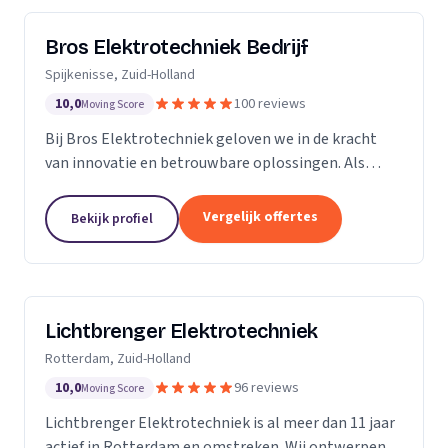
Bros Elektrotechniek Bedrijf
Spijkenisse, Zuid-Holland
10,0
100 reviews
Moving Score
Bij Bros Elektrotechniek geloven we in de kracht
van innovatie en betrouwbare oplossingen. Als
voorloper in de elektrotechnische industrie bieden
we al meer dan 25 jaar hoogwaardige diensten aan
Vergelijk offertes
Bekijk profiel
onze...
Lichtbrenger Elektrotechniek
Rotterdam, Zuid-Holland
10,0
96 reviews
Moving Score
Lichtbrenger Elektrotechniek is al meer dan 11 jaar
actief in Rotterdam en omstreken. Wij ontwerpen