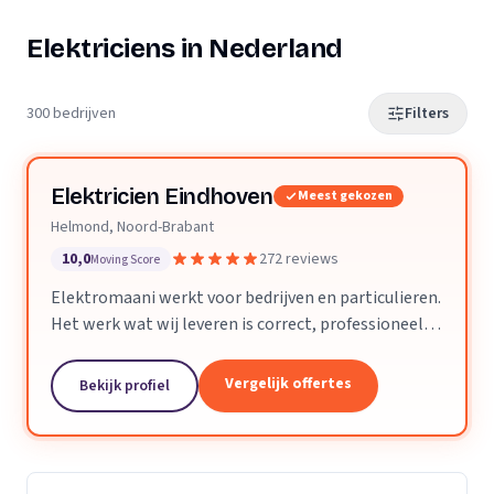
Elektriciens in Nederland
300 bedrijven
Filters
Elektricien Eindhoven
Meest gekozen
Helmond, Noord-Brabant
10,0
272 reviews
Moving Score
Elektromaani werkt voor bedrijven en particulieren.
Het werk wat wij leveren is correct, professioneel
en voldoet aan alle technische eisen. Kleine klussen
of grote projecten zijn geen enkel probleem.
Vergelijk offertes
Bekijk profiel