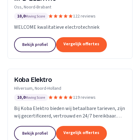
Oss, Noord-Brabant
10,0
122 reviews
Moving Score
WELCOME kwalitatieve electrotechniek
Vergelijk offertes
Bekijk profiel
Koba Elektro
Hilversum, Noord-Holland
10,0
119 reviews
Moving Score
Bij Koba Elektro bieden wij betaalbare tarieven, zijn
wij gecertificeerd, vertrouwd en 24/7 bereikbaar.
Onze snelle respons garandeert dat uw elektrische
problemen snel worden opgelost.
Vergelijk offertes
Bekijk profiel