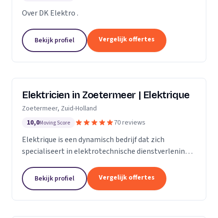
Over DK Elektro .
Vergelijk offertes
Bekijk profiel
Elektricien in Zoetermeer | Elektrique
Zoetermeer, Zuid-Holland
10,0
70 reviews
Moving Score
Elektrique is een dynamisch bedrijf dat zich
specialiseert in elektrotechnische dienstverlening.
Met een sterke focus op kwaliteit en
klanttevredenheid, streven we ernaar om elke klus,
Vergelijk offertes
Bekijk profiel
groot of...