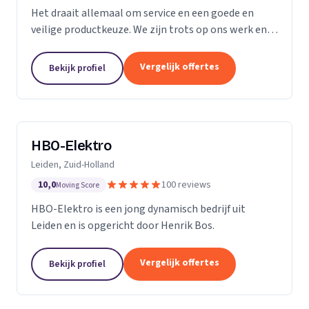
Het draait allemaal om service en een goede en
veilige productkeuze. We zijn trots op ons werk en
we gaan bij u thuis of op kantoor niet anders te werk
dan bij onszelf. We vinden ons werk belangrijk,...
Vergelijk offertes
Bekijk profiel
HBO-Elektro
Leiden, Zuid-Holland
10,0
100 reviews
Moving Score
HBO-Elektro is een jong dynamisch bedrijf uit
Leiden en is opgericht door Henrik Bos.
Vergelijk offertes
Bekijk profiel