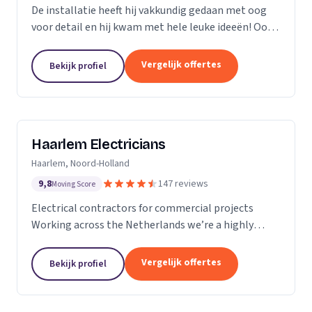
De installatie heeft hij vakkundig gedaan met oog
voor detail en hij kwam met hele leuke ideeën! Ook
heeft hij ons... goed op de hoogte gehouden van de
levertijden en we konden erg snel met hem...
Vergelijk offertes
Bekijk profiel
Haarlem Electricians
Haarlem, Noord-Holland
9,8
147 reviews
Moving Score
Electrical contractors for commercial projects
Working across the Netherlands we’re a highly
professional team who excel in the design,
installation, repair and maintenance of electrical
Vergelijk offertes
Bekijk profiel
works in...