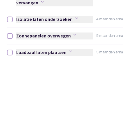
vervangen
Isolatie laten onderzoeken
4 maanden erna
Isolatie laten onderzoeken afvinken
Zonnepanelen overwegen
5 maanden erna
Zonnepanelen overwegen afvinken
Laadpaal laten plaatsen
5 maanden erna
Laadpaal laten plaatsen afvinken