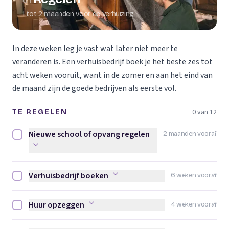
01
1 tot 2 maanden voor de verhuizing
In deze weken leg je vast wat later niet meer te
veranderen is. Een verhuisbedrijf boek je het beste zes tot
acht weken vooruit, want in de zomer en aan het eind van
de maand zijn de goede bedrijven als eerste vol.
0 van 12
TE REGELEN
Nieuwe school of opvang regelen
2 maanden vooraf
Nieuwe school of opvang regelen afvinken
Verhuisbedrijf boeken
6 weken vooraf
Verhuisbedrijf boeken afvinken
Huur opzeggen
4 weken vooraf
Huur opzeggen afvinken