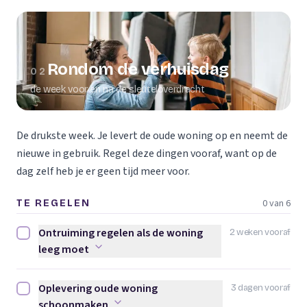
Rondom de verhuisdag
02
de week voor en na de sleuteloverdracht
De drukste week. Je levert de oude woning op en neemt de
nieuwe in gebruik. Regel deze dingen vooraf, want op de
dag zelf heb je er geen tijd meer voor.
0 van 6
TE REGELEN
Ontruiming regelen als de woning
2 weken vooraf
Ontruiming regelen als de woning leeg moet afvinken
leeg moet
Oplevering oude woning
3 dagen vooraf
Oplevering oude woning schoonmaken afvinken
schoonmaken