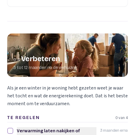
Verbeteren
04
3 tot 12 maanden na de verhuizing
Als je een winter in je woning hebt gezeten weet je waar
het tocht en wat de energierekening doet. Dat is het beste
moment om te verduurzamen.
0 van 4
TE REGELEN
Verwarming laten nakijken of
3 maanden erna
Verwarming laten nakijken of vervangen afvinken