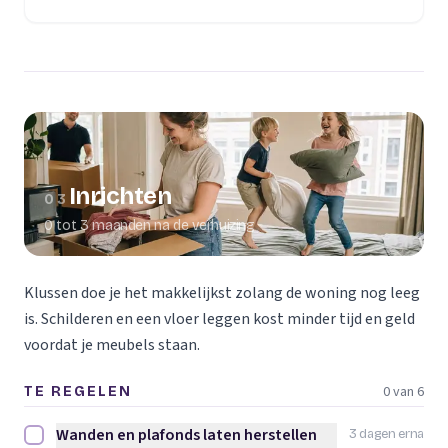
(opent in een nieuw tabblad)
Inrichten
03
0 tot 3 maanden na de verhuizing
Klussen doe je het makkelijkst zolang de woning nog leeg
is. Schilderen en een vloer leggen kost minder tijd en geld
voordat je meubels staan.
0 van 6
TE REGELEN
Wanden en plafonds laten herstellen
3 dagen erna
Wanden en plafonds laten herstellen afvinken