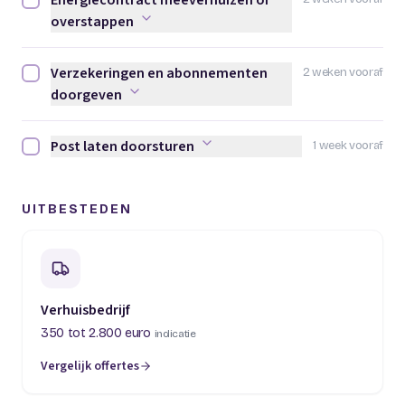
Energiecontract meeverhuizen of
Energiecontract meeverhuizen of overstappen afvinken
overstappen
Verzekeringen en abonnementen
2 weken vooraf
Verzekeringen en abonnementen doorgeven afvinken
doorgeven
Post laten doorsturen
1 week vooraf
Post laten doorsturen afvinken
UITBESTEDEN
Verhuisbedrijf
350 tot 2.800 euro
indicatie
Vergelijk offertes
(opent in een nieuw tabblad)