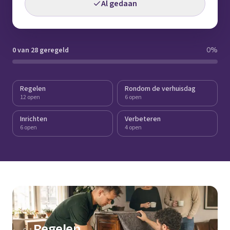
Al gedaan
0 van 28 geregeld
0
%
Regelen
Rondom de verhuisdag
12 open
6 open
Inrichten
Verbeteren
6 open
4 open
Regelen