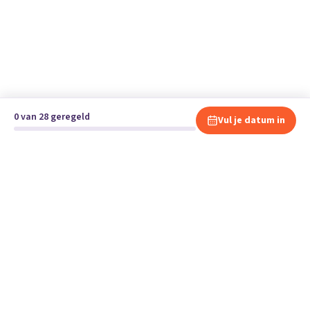
0 van 28 geregeld
Vul je datum in
Klaar om te verhuizen?
Vergelijk gratis en vrijblijvend verhuisbedrijven en andere
specialisten bij jou in de buurt.
Start je verhuizing