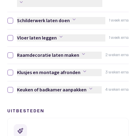
Schilderwerk laten doen
1 week erna
Schilderwerk laten doen afvinken
Vloer laten leggen
1 week erna
Vloer laten leggen afvinken
Raamdecoratie laten maken
2 weken erna
Raamdecoratie laten maken afvinken
Klusjes en montage afronden
3 weken erna
Klusjes en montage afronden afvinken
Keuken of badkamer aanpakken
4 weken erna
Keuken of badkamer aanpakken afvinken
UITBESTEDEN