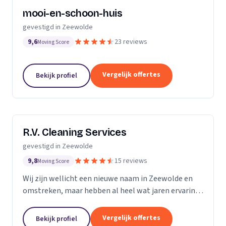
mooi-en-schoon-huis
gevestigd in Zeewolde
9,6
23 reviews
Moving Score
Vergelijk offertes
Bekijk profiel
R.V. Cleaning Services
gevestigd in Zeewolde
9,8
15 reviews
Moving Score
Wij zijn wellicht een nieuwe naam in Zeewolde en
omstreken, maar hebben al heel wat jaren ervaring
in de praktijk. We houden van wat we doen, en dat
blijkt. Geen uitdaging is ons te groot of te klein...
Vergelijk offertes
Bekijk profiel