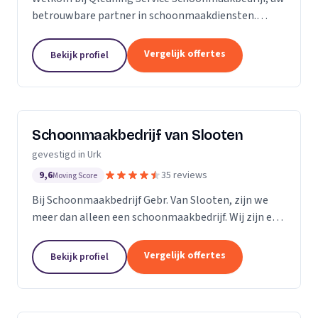
betrouwbare partner in schoonmaakdiensten.
Gevestigd in het bruisende Flevoland, streven wij
ernaar om de standaard in schoonmaakexpertise
Vergelijk offertes
Bekijk profiel
te...
Schoonmaakbedrijf van Slooten
gevestigd in Urk
9,6
35 reviews
Moving Score
Bij Schoonmaakbedrijf Gebr. Van Slooten, zijn we
meer dan alleen een schoonmaakbedrijf. Wij zijn een
team van toegewijde professionals die zich inzetten
om uw omgeving schoon, fris en gastvrij te...
Vergelijk offertes
Bekijk profiel