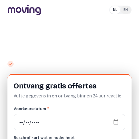
NL
EN
Home
/
Nederland
/
Flevoland
/
Lelystad
/
Schoonmaakbedrijf
Top 10 beste schoonmaakbedrijven in
Lelystad
Gratis en vrijblijvend
Ontvang gratis offertes
Vul je gegevens in en ontvang binnen 24 uur reactie
Voorkeursdatum
*
Beschrijf kort wat je nodig hebt