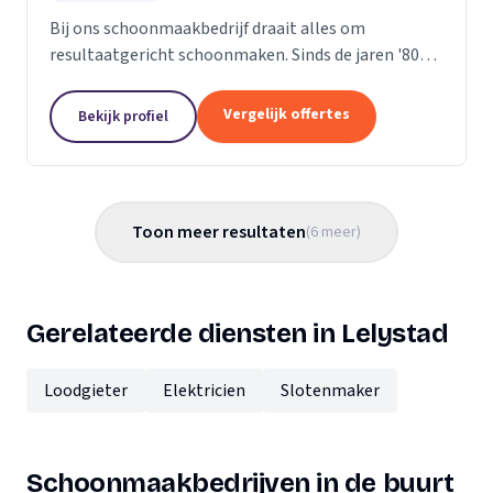
Bij ons schoonmaakbedrijf draait alles om
resultaatgericht schoonmaken. Sinds de jaren '80
zetten we ons in om uw omgeving elke dag schoon,
werkbaar en leefbaar te maken. We nemen het
Vergelijk offertes
Bekijk profiel
volledige...
Toon meer resultaten
(
6
meer
)
Gerelateerde diensten in Lelystad
Loodgieter
Elektricien
Slotenmaker
Schoonmaakbedrijven in de buurt