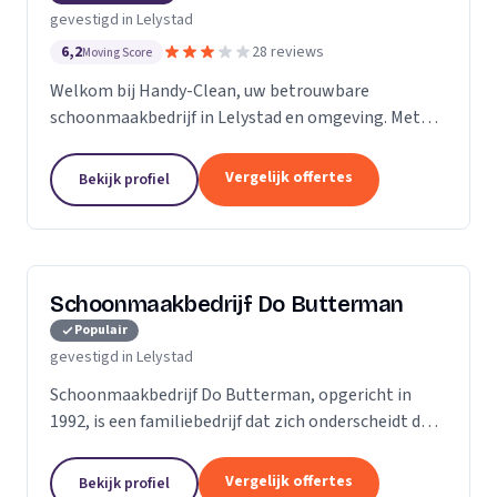
gevestigd in Lelystad
6,2
28 reviews
Moving Score
Welkom bij Handy-Clean, uw betrouwbare
schoonmaakbedrijf in Lelystad en omgeving. Met
meer dan 200 toegewijde medewerkers en kantoren
in Lelystad, Dronten, Almere en Zwolle, streven wij
Vergelijk offertes
Bekijk profiel
ernaar om u...
Schoonmaakbedrijf Do Butterman
Populair
gevestigd in Lelystad
Schoonmaakbedrijf Do Butterman, opgericht in
1992, is een familiebedrijf dat zich onderscheidt door
zijn toewijding aan kwaliteit en klanttevredenheid.
Onder leiding van Do en Ton Butterman, hebben...
Vergelijk offertes
Bekijk profiel