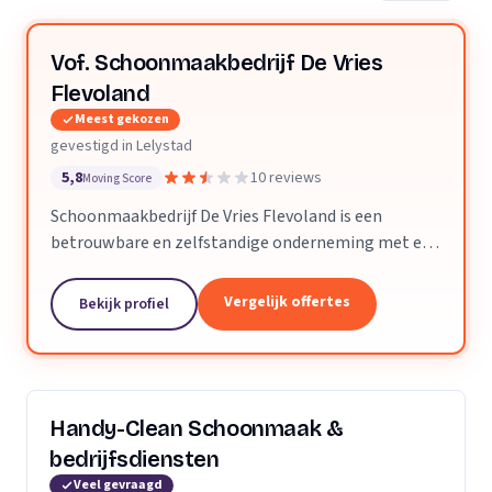
Vof. Schoonmaakbedrijf De Vries
Flevoland
Meest gekozen
gevestigd in Lelystad
5,8
10 reviews
Moving Score
Schoonmaakbedrijf De Vries Flevoland is een
betrouwbare en zelfstandige onderneming met een
indrukwekkende staat van dienst in de regio
Lelystad en Flevoland. Met een kwart eeuw ervaring
Vergelijk offertes
Bekijk profiel
in de...
Handy-Clean Schoonmaak &
bedrijfsdiensten
Veel gevraagd