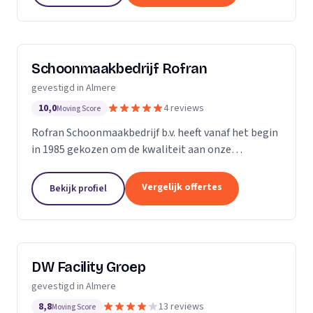
Schoonmaakbedrijf Rofran
gevestigd in Almere
10,0
4 reviews
Moving Score
Rofran Schoonmaakbedrijf b.v. heeft vanaf het begin
in 1985 gekozen om de kwaliteit aan onze
producten, schoonmaakonderhoud en
dienstverlening dagelijks te waarborgen.
Vergelijk offertes
Bekijk profiel
DW Facility Groep
gevestigd in Almere
8,8
13 reviews
Moving Score