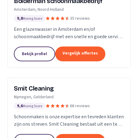
Bolderman schoonmaakbedrijf
Amsterdam, Noord-Holland
9,8
35 reviews
Moving Score
Een glazenwasser in Amsterdam en/of
schoonmaakbedrijf met een snelle en goede service
gezocht? Onze vakbekwame glazenwassers en
schoonmaakmedewerkers zijn actief in héél
Vergelijk offertes
Bekijk profiel
Amsterdam en ontzorgen u met...
Smit Cleaning
Nijmegen, Gelderland
9,6
66 reviews
Moving Score
Schoonmaken is onze expertise en tevreden klanten
zijn ons streven. Smit Cleaning bestaat uit een team
van vakmensen met uitgebreide ervaring in het