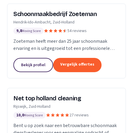
Schoonmaakbedrijf Zoeteman
Hendrik-Ido-Ambacht, Zuid-Holland
9,8
54 reviews
Moving Score
Zoeteman heeft meer dan 25 jaar schoonmaak
ervaring en is uitgegroeid tot een professionele
facilitair dienstverlener. Met ruim 100 enthousiaste
medewerkers zijn we actief in de regio Rotterdam,...
Vergelijk offertes
Bekijk profiel
Net top holland cleaning
Rijswijk, Zuid-Holland
10,0
27 reviews
Moving Score
Bent u op zoek naar een betrouwbare schoonmaak
dienstverlener voor een eenmalige opdracht of