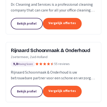
Dr. Cleaning and Services is a professional cleaning
company that can care for all your office cleaning
needs. We offer a wide range of services, from
general cleaning to deep cleaning, so you can...
Vergelijk offertes
Bekijk profiel
Rijnaard Schoonmaak & Onderhoud
Zoetermeer, Zuid-Holland
9,8
55 reviews
Moving Score
Rijnaard Schoonmaak & Onderhoud is uw
betrouwbare partner voor een schone en verzorgde
woon- of werkomgeving. Als kleinschalig, maar
goed georganiseerd schoonmaakbedrijf uit
Vergelijk offertes
Bekijk profiel
Zoetermeer, bieden wij...