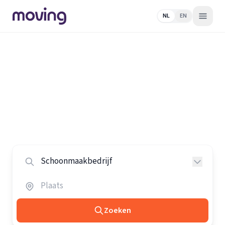
NL
EN
Home
/
Nederland
/
Schoonmaakbedrijven
Alle schoonmaakbedrijven in
Nederland
Vergelijk de beste schoonmaakbedrijven in heel
Nederland.
Zoeken