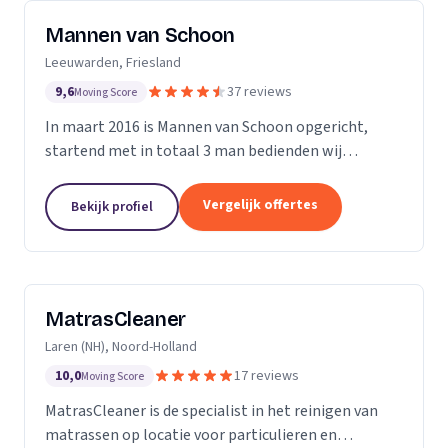
Mannen van Schoon
Leeuwarden, Friesland
9,6
37 reviews
Moving Score
In maart 2016 is Mannen van Schoon opgericht,
startend met in totaal 3 man bedienden wij
voornamelijk de lokale markt. Met de focus op
specialistische schoonmaak groeide Mannen van
Vergelijk offertes
Bekijk profiel
Schoon al snel uit...
MatrasCleaner
Laren (NH), Noord-Holland
10,0
17 reviews
Moving Score
MatrasCleaner is de specialist in het reinigen van
matrassen op locatie voor particulieren en