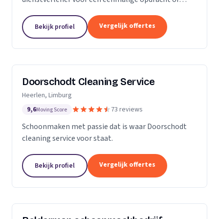
wekelijkse schoonmaak? Wij zijn een klein maar
groeiende onderneming die zich uit wilt breiden in
Vergelijk offertes
Bekijk profiel
het vak.
Doorschodt Cleaning Service
Heerlen, Limburg
9,6
73 reviews
Moving Score
Schoonmaken met passie dat is waar Doorschodt
cleaning service voor staat.
Vergelijk offertes
Bekijk profiel