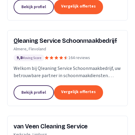
zijn Stel op Sprong gestart om mensen te helpen
Vergelijk offertes
Bekijk profiel
en...
Qleaning Service Schoonmaakbedrijf
Almere, Flevoland
9,8
164 reviews
Moving Score
Welkom bij Qleaning Service Schoonmaakbedrijf, uw
betrouwbare partner in schoonmaakdiensten.
Gevestigd in het bruisende Flevoland, streven wij
ernaar om de standaard in schoonmaakexpertise
Vergelijk offertes
Bekijk profiel
te...
van Veen Cleaning Service
Kerkrade, Limburg