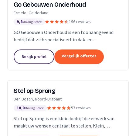
Go Gebouwen Onderhoud
Ermelo, Gelderland
9,8
196 reviews
Moving Score
GO Gebouwen Onderhoud is een toonaangevend
bedrijf dat zich specialiseert in dak- en
gevelreiniging en al het onderhoud dat daarmee
samenhangt. Met onze vakkundige aanpak zorgen
Vergelijk offertes
Bekijk profiel
we ervoor dat uw pand...
Stel op Sprong
Den Bosch, Noord-Brabant
10,0
57 reviews
Moving Score
Stel op Sprong is een klein bedrijf die er werk van
maakt uw wensen centraal te stellen. Klein,
persoonlijk en meer dan een uitstekende dienst. Wij