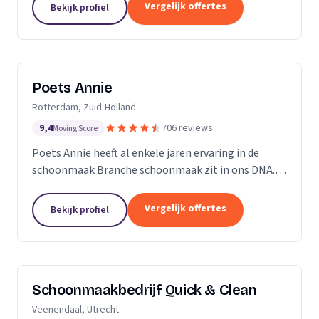
professioneel reinigen van zonnepanelen,
Vergelijk offertes
Bekijk profiel
dakgoten...
Poets Annie
Rotterdam, Zuid-Holland
9,4
706 reviews
Moving Score
Poets Annie heeft al enkele jaren ervaring in de
schoonmaak Branche schoonmaak zit in ons DNA.
Wij hebben ervaring in de algemene ruimtes
Kantoor panden Scholen Zwembaden Vakantie
Vergelijk offertes
Bekijk profiel
parkeren Traphuizen...
Schoonmaakbedrijf Quick & Clean
Veenendaal, Utrecht