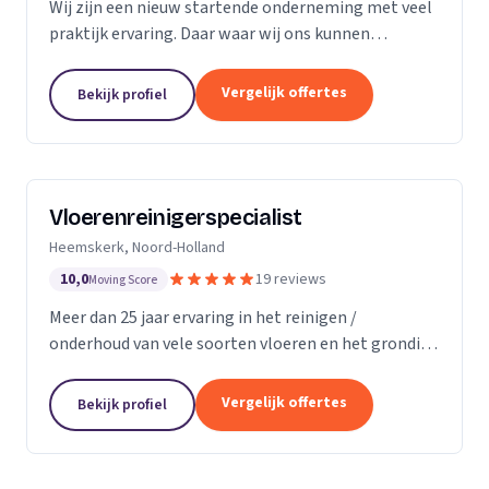
Wij zijn een nieuw startende onderneming met veel
praktijk ervaring. Daar waar wij ons kunnen
onderscheiding in direct contact zonder al te veel
schijven. Direct antwoord en flexibele
Vergelijk offertes
Bekijk profiel
inzetbaarheid....
Vloerenreinigerspecialist
Heemskerk, Noord-Holland
10,0
19 reviews
Moving Score
Meer dan 25 jaar ervaring in het reinigen /
onderhoud van vele soorten vloeren en het grondig
reinigen en desinfecteren van diverse ruimtes en
objecten zoals meubels en stoelen, zowel bij u
Vergelijk offertes
Bekijk profiel
thuis...