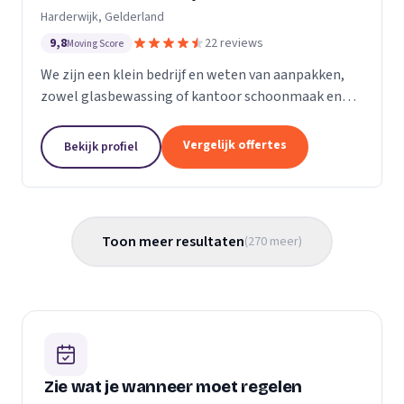
Harderwijk, Gelderland
9,8
22 reviews
Moving Score
We zijn een klein bedrijf en weten van aanpakken,
zowel glasbewassing of kantoor schoonmaak en
hotel schoonmaak of scholen, en allerlei andere
bedrijven waar schoon gemaakt moet worden is
Vergelijk offertes
Bekijk profiel
voor ons...
Toon meer resultaten
(
270
meer
)
Zie wat je wanneer moet regelen