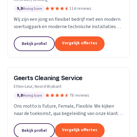
9,8
114 reviews
Moving Score
Wij zijn een jong en flexibel bedrijf met een modern
voertuigpark en moderne technische installaties
t.b.v. de glasbewassing en schoonmaak. Wij werken
zowel voor Particulier als zakelijke klanten....
Vergelijk offertes
Bekijk profiel
Geerts Cleaning Service
Etten-Leur, Noord-Brabant
9,8
78 reviews
Moving Score
Ons motto is Future, Female, Flexible. We kijken
naar de toekomst, qua begeleiding van onze klanten
en duurzaamheid van onze producten. Als twee
vrouwelijke ondernemers behandelen wij ons
Vergelijk offertes
Bekijk profiel
personeel...