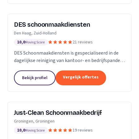
DES schoonmaakdiensten
Den Haag, Zuid-Holland
10,0
21 reviews
Moving Score
DES Schoonmaakdiensten is gespecialiseerd in de
dagelijkse reiniging van kantoor- en bedrijfspanden
in de regio Zuid-Holland. Daarnaast hebben we veel
ervaring in de glas- en gevelreiniging. Maar met...
Vergelijk offertes
Bekijk profiel
Just-Clean Schoonmaakbedrijf
Groningen, Groningen
10,0
19 reviews
Moving Score