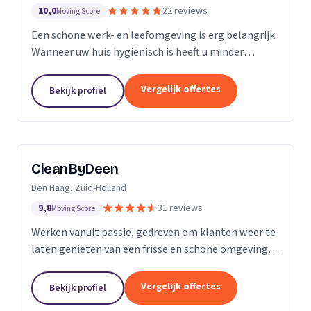
10,0
22 reviews
Moving Score
Een schone werk- en leefomgeving is erg belangrijk.
Wanneer uw huis hygiënisch is heeft u minder
gezondheidsrisico’s. Daarnaast maakt het natuurlijk
een goede indruk op anderen, als uw bedrijfspand...
Vergelijk offertes
Bekijk profiel
CleanByDeen
Den Haag, Zuid-Holland
9,8
31 reviews
Moving Score
Werken vanuit passie, gedreven om klanten weer te
laten genieten van een frisse en schone omgeving.
Uw interieur 100% bacterie, geur en VLEKVRIJ!
Beleef het weer als nieuw! Het bedrijf voor uw...
Vergelijk offertes
Bekijk profiel