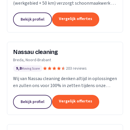
(werkgebied + 50 km) verzorgt schoonmaakwerk bij
bedrijven en particulieren. Ons team bestaat uit 70
enthousiaste en vak geschoolde schoonmakers. Wij
Vergelijk offertes
Bekijk profiel
leveren...
Nassau cleaning
Breda, Noord-Brabant
9,8
203 reviews
Moving Score
Wij van Nassau cleaning denken altijd in oplossingen
en zullen ons voor 100% in zetten tijdens onze
werkzaamheden!
Vergelijk offertes
Bekijk profiel