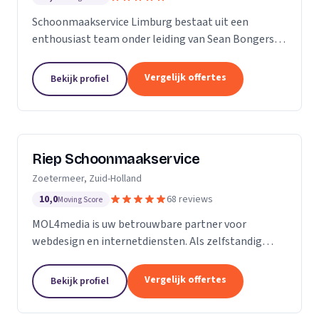
Schoonmaakservice Limburg bestaat uit een
enthousiast team onder leiding van Sean Bongers,
de eigenaar. Hij is vol passie dit bedrijf begonnen na
een aantal jaren in de schoonmaakbranche
Vergelijk offertes
Bekijk profiel
werkzaam te...
Riep Schoonmaakservice
Zoetermeer, Zuid-Holland
10,0
68 reviews
Moving Score
MOL4media is uw betrouwbare partner voor
webdesign en internetdiensten. Als zelfstandig
webdesigner en -bouwer, gespecialiseerd in het
Content Management Systeem Joomla, zet ik, Ton
Vergelijk offertes
Bekijk profiel
van der Helm,...