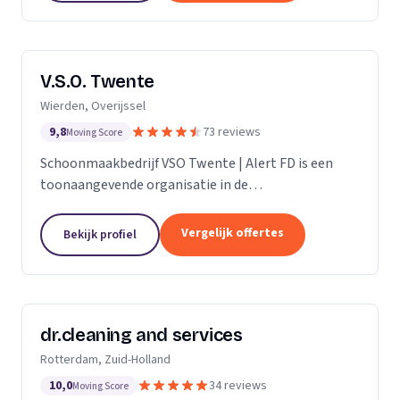
V.S.O. Twente
Wierden, Overijssel
9,8
73 reviews
Moving Score
Schoonmaakbedrijf VSO Twente | Alert FD is een
toonaangevende organisatie in de
schoonmaakbranche. Met onze geavanceerde
technieken en moderne machines, onderscheiden
Vergelijk offertes
Bekijk profiel
we ons door het leveren van...
dr.cleaning and services
Rotterdam, Zuid-Holland
10,0
34 reviews
Moving Score