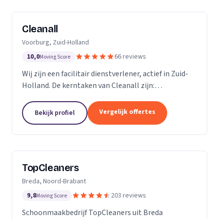
Cleanall
Voorburg, Zuid-Holland
10,0
66 reviews
Moving Score
Wij zijn een facilitair dienstverlener, actief in Zuid-
Holland. De kerntaken van Cleanall zijn:
schoonmaak, vloeronderhoud en glasbewassing die
wij aanbieden in particulieren en zakelijke
Vergelijk offertes
Bekijk profiel
omgevingen....
TopCleaners
Breda, Noord-Brabant
9,8
203 reviews
Moving Score
Schoonmaakbedrijf TopCleaners uit Breda