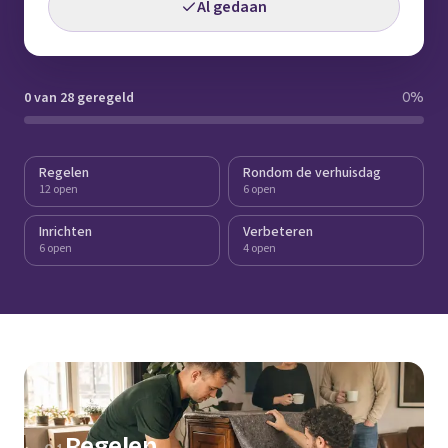
Al gedaan
0 van 28 geregeld
0
%
Regelen
Rondom de verhuisdag
12 open
6 open
Inrichten
Verbeteren
6 open
4 open
Regelen