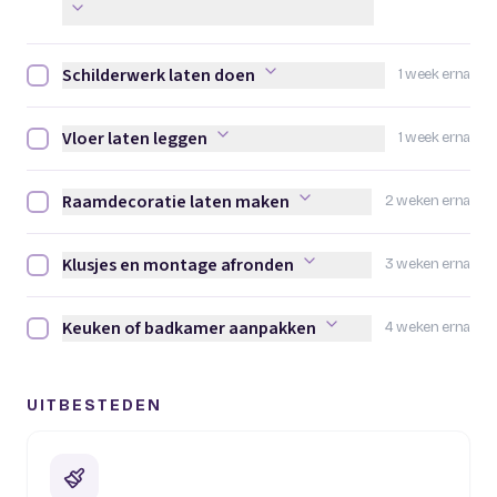
Schilderwerk laten doen
1 week erna
Schilderwerk laten doen afvinken
Vloer laten leggen
1 week erna
Vloer laten leggen afvinken
Raamdecoratie laten maken
2 weken erna
Raamdecoratie laten maken afvinken
Klusjes en montage afronden
3 weken erna
Klusjes en montage afronden afvinken
Keuken of badkamer aanpakken
4 weken erna
Keuken of badkamer aanpakken afvinken
UITBESTEDEN