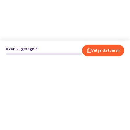
0 van 28 geregeld
Vul je datum in
Klaar om te verhuizen?
Vergelijk gratis en vrijblijvend verhuisbedrijven en andere
specialisten bij jou in de buurt.
Start je verhuizing