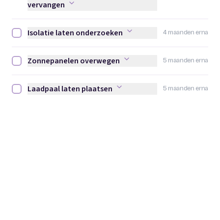
vervangen
Isolatie laten onderzoeken
4 maanden erna
Isolatie laten onderzoeken afvinken
Zonnepanelen overwegen
5 maanden erna
Zonnepanelen overwegen afvinken
Laadpaal laten plaatsen
5 maanden erna
Laadpaal laten plaatsen afvinken