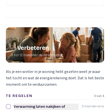
Verbeteren
04
3 tot 12 maanden na de verhuizing
Als je een winter in je woning hebt gezeten weet je waar
het tocht en wat de energierekening doet. Dat is het beste
moment om te verduurzamen.
0 van 4
TE REGELEN
Verwarming laten nakijken of
3 maanden erna
Verwarming laten nakijken of vervangen afvinken