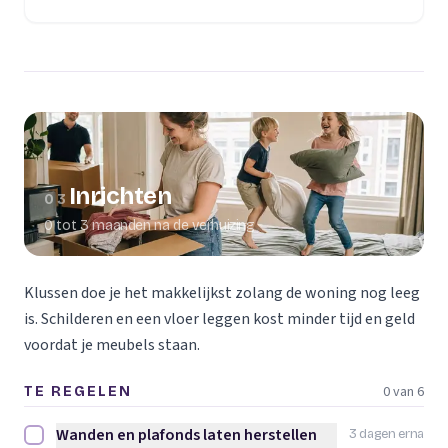
(opent in een nieuw tabblad)
Inrichten
03
0 tot 3 maanden na de verhuizing
Klussen doe je het makkelijkst zolang de woning nog leeg
is. Schilderen en een vloer leggen kost minder tijd en geld
voordat je meubels staan.
0 van 6
TE REGELEN
Wanden en plafonds laten herstellen
3 dagen erna
Wanden en plafonds laten herstellen afvinken