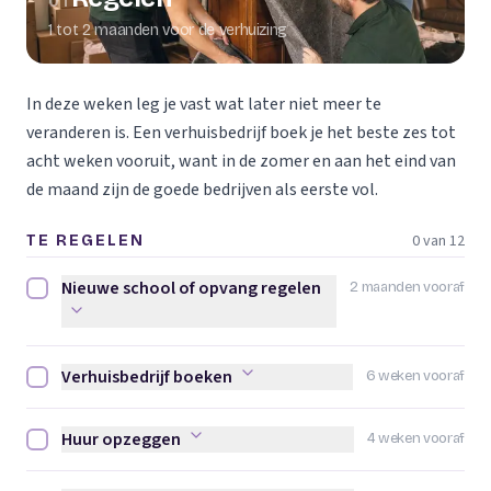
01
1 tot 2 maanden voor de verhuizing
In deze weken leg je vast wat later niet meer te
veranderen is. Een verhuisbedrijf boek je het beste zes tot
acht weken vooruit, want in de zomer en aan het eind van
de maand zijn de goede bedrijven als eerste vol.
0 van 12
TE REGELEN
Nieuwe school of opvang regelen
2 maanden vooraf
Nieuwe school of opvang regelen afvinken
Verhuisbedrijf boeken
6 weken vooraf
Verhuisbedrijf boeken afvinken
Huur opzeggen
4 weken vooraf
Huur opzeggen afvinken