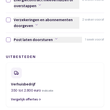
Energiecontract meeverhuizen of
Energiecontract meeverhuizen of overstappen afvinken
overstappen
Verzekeringen en abonnementen
2 weken vooraf
Verzekeringen en abonnementen doorgeven afvinken
doorgeven
Post laten doorsturen
1 week vooraf
Post laten doorsturen afvinken
UITBESTEDEN
Verhuisbedrijf
350 tot 2.800 euro
indicatie
Vergelijk offertes
(opent in een nieuw tabblad)