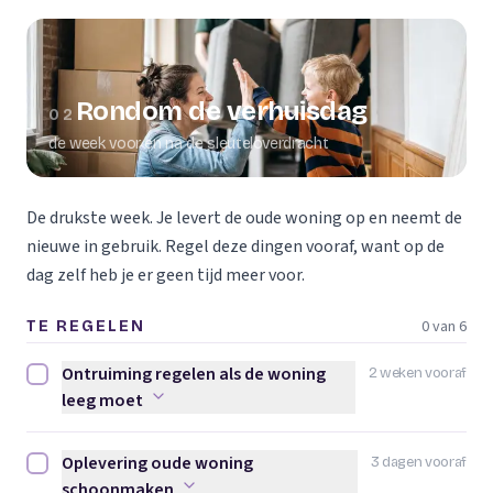
Rondom de verhuisdag
02
de week voor en na de sleuteloverdracht
De drukste week. Je levert de oude woning op en neemt de
nieuwe in gebruik. Regel deze dingen vooraf, want op de
dag zelf heb je er geen tijd meer voor.
0 van 6
TE REGELEN
Ontruiming regelen als de woning
2 weken vooraf
Ontruiming regelen als de woning leeg moet afvinken
leeg moet
Oplevering oude woning
3 dagen vooraf
Oplevering oude woning schoonmaken afvinken
schoonmaken