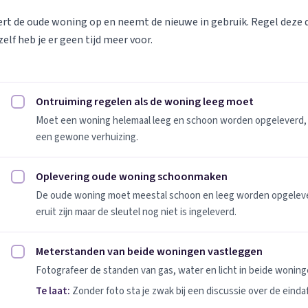
vert de oude woning op en neemt de nieuwe in gebruik. Regel deze
elf heb je er geen tijd meer voor.
Ontruiming regelen als de woning leeg moet
Ontruiming regelen als de woning leeg moet afvinken
Moet een woning helemaal leeg en schoon worden opgeleverd, 
een gewone verhuizing.
Oplevering oude woning schoonmaken
Oplevering oude woning schoonmaken afvinken
De oude woning moet meestal schoon en leeg worden opgeleverd
eruit zijn maar de sleutel nog niet is ingeleverd.
Meterstanden van beide woningen vastleggen
Meterstanden van beide woningen vastleggen afvinken
Fotografeer de standen van gas, water en licht in beide woninge
Te laat:
Zonder foto sta je zwak bij een discussie over de einda