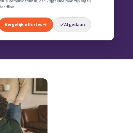
Vul je verhuisdatum in, dan krijgt elke taak zijn eigen
deadline.
Vergelijk offertes
Al gedaan