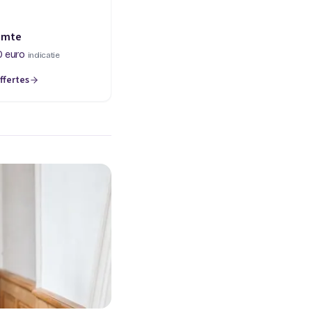
imte
0 euro
indicatie
ffertes
een nieuw tabblad)