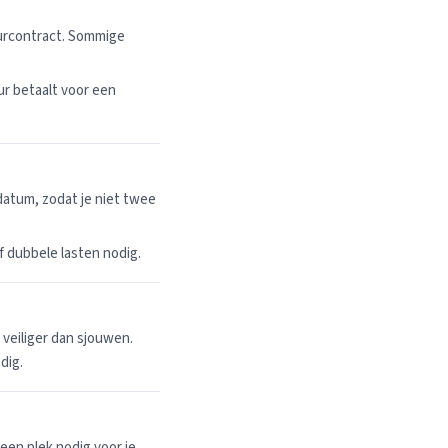
uurcontract. Sommige
r betaalt voor een
datum, zodat je niet twee
 of dubbele lasten nodig.
n veiliger dan sjouwen.
dig.
een plek nodig voor je