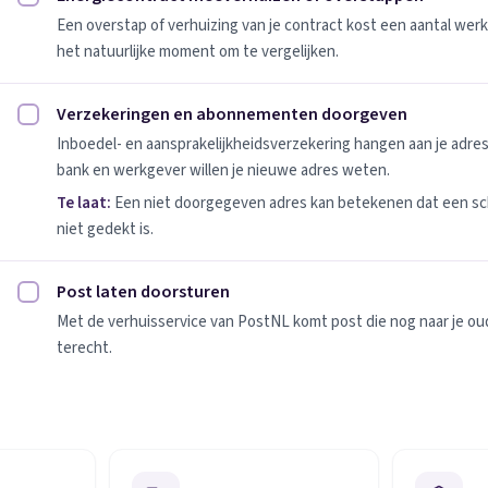
Energiecontract meeverhuizen of overstappen afvinken
Een overstap of verhuizing van je contract kost een aantal werk
het natuurlijke moment om te vergelijken.
Verzekeringen en abonnementen doorgeven
Verzekeringen en abonnementen doorgeven afvinken
Inboedel- en aansprakelijkheidsverzekering hangen aan je adres
bank en werkgever willen je nieuwe adres weten.
Te laat:
Een niet doorgegeven adres kan betekenen dat een sc
niet gedekt is.
Post laten doorsturen
Post laten doorsturen afvinken
Met de verhuisservice van PostNL komt post die nog naar je oude
terecht.