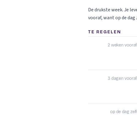
De drukste week. Je le
vooraf, want op de dag z
TE REGELEN
2 weken vooraf
3 dagen vooraf
op de dag zelf