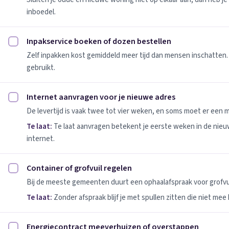
inboedel.
Inpakservice boeken of dozen bestellen
Inpakservice boeken of dozen bestellen afvinken
Zelf inpakken kost gemiddeld meer tijd dan mensen inschatten.
gebruikt.
Internet aanvragen voor je nieuwe adres
Internet aanvragen voor je nieuwe adres afvinken
De levertijd is vaak twee tot vier weken, en soms moet er een
Te laat:
Te laat aanvragen betekent je eerste weken in de nie
internet.
Container of grofvuil regelen
Container of grofvuil regelen afvinken
Bij de meeste gemeenten duurt een ophaalafspraak voor grofvui
Te laat:
Zonder afspraak blijf je met spullen zitten die niet mee
Energiecontract meeverhuizen of overstappen