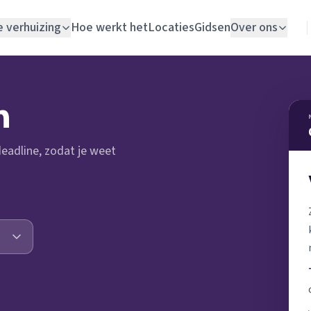
e verhuizing
Hoe werkt het
Locaties
Gidsen
Over ons
Verhuislift
n
Woningontruiming
 deadline, zodat je weet
Schildersbedrijf
Vloerlegger
Elektricien