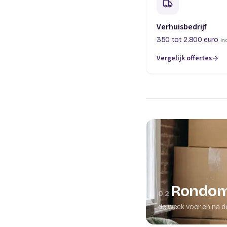
Verhuisbedrijf
350 tot 2.800 euro
in
Vergelijk offertes
(opent in een nieuw t
Rondom
02
de week voor en na d