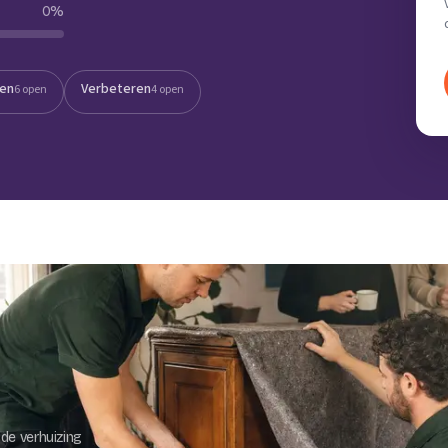
0
%
Verhuisvolume berekenen
enen
Energie vergelijken
ten
Verbeteren
6 open
4 open
de verhuizing