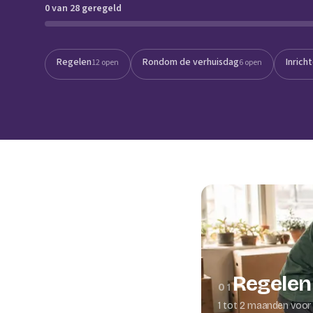
0 van 28 geregeld
Verhuisplanner
Verhuisdozen berek
Regelen
Rondom de verhuisdag
Inrich
12 open
6 open
Regelen
01
1 tot 2 maanden voor 