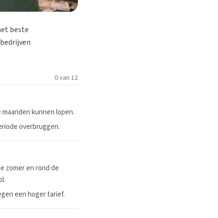
het beste
 bedrijven
0 van 12
ie maanden kunnen lopen.
periode overbruggen.
de zomer en rond de
l.
egen een hoger tarief.