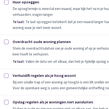
Huur opzeggen
Huur opzeggen afvinken
De opzegtermijn is meestal een maand, maar kijk het na in je h
verhuurders vragen langer.
Te laat:
Te laat opzeggen betekent dat je een maand langer huu
woning waar je niet meer woont.
Overdracht oude woning plannen
Overdracht oude woning plannen afvinken
Stem de overdrachtsdatum van je oude woning af op je verhuis
keer hoeft te verhuizen.
Te laat:
Vallen de data ver uit elkaar, dan heb je tijdelijk opslag
Verhuislift regelen als je hoog woont
Verhuislift regelen als je hoog woont afvinken
Bij een smalle trap of een woning op hoogte is een lift sneller e
Voor de openbare weg is soms een gemeentelijke ontheffing no
Opslag regelen als je woningen niet aansluiten
Opslag regelen als je woningen niet aansluiten afvinken
Sluiten je oude en nieuwe woning niet op elkaar aan, dan heb je 