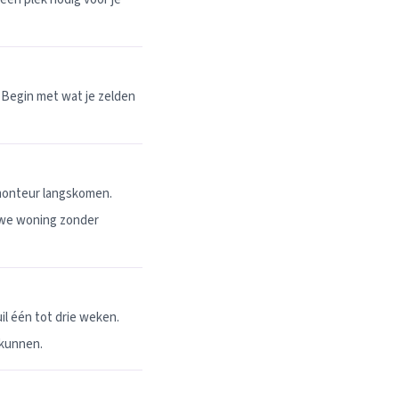
 Begin met wat je zelden
 monteur langskomen.
uwe woning zonder
l één tot drie weken.
 kunnen.