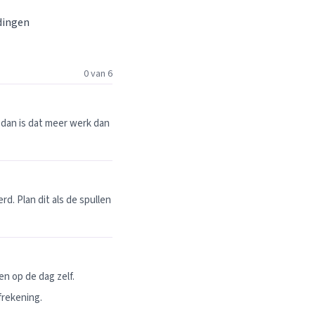
 dingen
0 van 6
dan is dat meer werk dan
. Plan dit als de spullen
n op de dag zelf.
frekening.