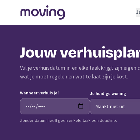
J
REGELEN
Verhuisbedrijf
Jouw verhuispla
Opslagruimte
INRICHTEN
Vul je verhuisdatum in en elke taak krijgt zijn eigen
Schoonmaakbedrijf
wat je moet regelen en wat te laat zijn je kost.
Klusjesman
Wanneer verhuis je?
Loodgieter
Je huidige woning
Slotenmaker
Zonder datum heeft geen enkele taak een deadline.
TOOLS BIJ VERHUIZEN