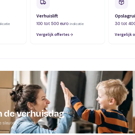
Verhuislift
Opslagru
100 tot 500 euro
30 tot 40
dicatie
indicatie
Vergelijk offertes
Vergelijk o
abblad)
(opent in een nieuw tabblad)
(opent in 
 de verhuisdag
e sleuteloverdracht