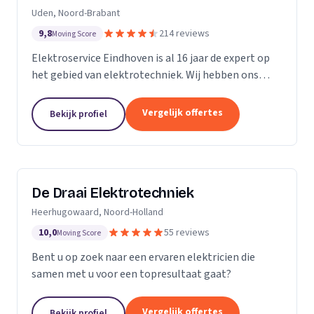
Uden, Noord-Brabant
9,8
214 reviews
Moving Score
Elektroservice Eindhoven is al 16 jaar de expert op
het gebied van elektrotechniek. Wij hebben ons
gespecialiseerd in zonnepanelen, laadpalen en
meterkasten. Wij komen altijd langs om passend
Vergelijk offertes
Bekijk profiel
advies...
De Draai Elektrotechniek
Heerhugowaard, Noord-Holland
10,0
55 reviews
Moving Score
Bent u op zoek naar een ervaren elektricien die
samen met u voor een topresultaat gaat?
Vergelijk offertes
Bekijk profiel