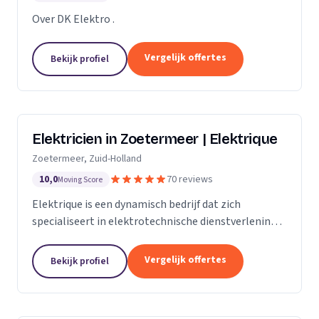
Over DK Elektro .
Vergelijk offertes
Bekijk profiel
Elektricien in Zoetermeer | Elektrique
Zoetermeer, Zuid-Holland
10,0
70 reviews
Moving Score
Elektrique is een dynamisch bedrijf dat zich
specialiseert in elektrotechnische dienstverlening.
Met een sterke focus op kwaliteit en
klanttevredenheid, streven we ernaar om elke klus,
Vergelijk offertes
Bekijk profiel
groot of...