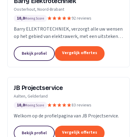
Barry Elektrotechniek
Oosterhout, Noord-Brabant
10,0
92 reviews
Moving Score
Barry ELEKTROTECHNIEK, verzorgt alle uw wensen
op het gebied van elektrawerk, met een uitstekende
service! Particulieren, Verenigingen van Eigenaren,
Scholen en Bedrijven. Groepenkast vernieuwen,...
Vergelijk offertes
Bekijk profiel
JB Projectservice
Aalten, Gelderland
10,0
83 reviews
Moving Score
Welkom op de profielpagina van JB Projectservice.
Vergelijk offertes
Bekijk profiel