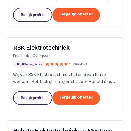
ervaring in de branche, onderscheiden we ons door
vakmanschap, kennis van zaken en persoonlijk en...
Vergelijk offertes
Bekijk profiel
RSK Elektrotechniek
Enschede, Overijssel
10,0
48 reviews
Moving Score
Wij van RSK Elektrotechniek heten u van harte
welkom. Het bedrijf is opgericht door Ronald ilias
beter bekend als Ronald Koda, het bedrijf is
opgericht op 25 juli 2021. Als gecertificeerde
Vergelijk offertes
Bekijk profiel
aannemers...
Habets Elektrotechniek en Montage