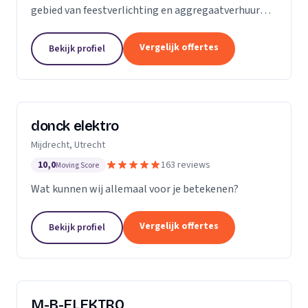
gebied van feestverlichting en aggregaatverhuur
voor evenementen en zorgt voor de complete
energievoorziening van kermissen door heel
Vergelijk offertes
Bekijk profiel
Nederland.
donck elektro
Mijdrecht, Utrecht
10,0
163 reviews
Moving Score
Wat kunnen wij allemaal voor je betekenen?
Vergelijk offertes
Bekijk profiel
M-B-ELEKTRO