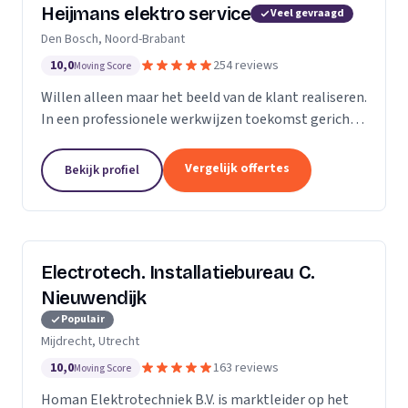
Heijmans elektro service
Veel gevraagd
Den Bosch, Noord-Brabant
10,0
254 reviews
Moving Score
Willen alleen maar het beeld van de klant realiseren.
In een professionele werkwijzen toekomst gericht.
Zodat we voorbereid zijn op de beeld van de
toekomst.
Vergelijk offertes
Bekijk profiel
Electrotech. Installatiebureau C.
Nieuwendijk
Populair
Mijdrecht, Utrecht
10,0
163 reviews
Moving Score
Homan Elektrotechniek B.V. is marktleider op het