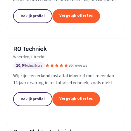
installeren en onderhouden woningen,
bedrijfspanden, horeca zaken, winkelcentra, en nog
Vergelijk offertes
Bekijk profiel
veel meer....
RO Techniek
Woerden, Utrecht
10,0
96 reviews
Moving Score
Wij zijn een erkend installatiebedrijf met meer dan
14 jaar ervaring in Installatietechniek, zoals elektra,
data en telefonie en loodgieterswerkzaamheden.
Vergelijk offertes
Bekijk profiel