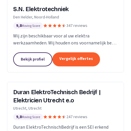
S.N. Elektrotechniek
Den Helder, Noord-Holland
9,8
347 reviews
Moving Score
Wij zijn beschikbaar voor al uw elektra
werkzaamheden. Wij houden ons voornamelijk bezig
met het vervangen en/of uitbreiden van
groepenkastinstallaties & laadpalen.
Vergelijk offertes
Bekijk profiel
Duran ElektroTechnisch Bedrijf |
Elektricien Utrecht e.o
Utrecht, Utrecht
9,8
247 reviews
Moving Score
Duran ElektroTechnischBedrijf is een SEI erkend