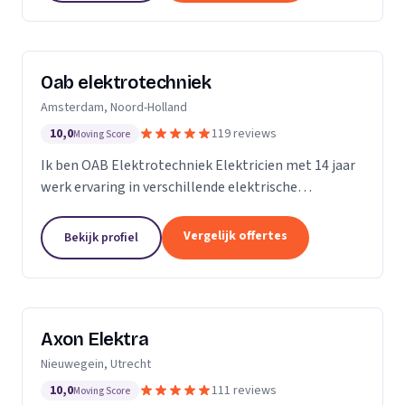
Oab elektrotechniek
Amsterdam, Noord-Holland
10,0
119 reviews
Moving Score
Ik ben OAB Elektrotechniek Elektricien met 14 jaar
werk ervaring in verschillende elektrische
installaties. Zoals keuken installatie, verlichting
groepenkasten noem het maar op bijna alles
Vergelijk offertes
Bekijk profiel
Axon Elektra
Nieuwegein, Utrecht
10,0
111 reviews
Moving Score