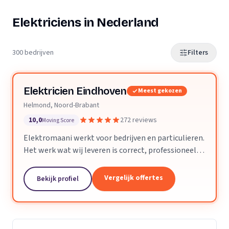
Elektriciens in Nederland
300 bedrijven
Filters
Elektricien Eindhoven
Meest gekozen
Helmond, Noord-Brabant
10,0
272 reviews
Moving Score
Elektromaani werkt voor bedrijven en particulieren.
Het werk wat wij leveren is correct, professioneel
en voldoet aan alle technische eisen. Kleine klussen
of grote projecten zijn geen enkel probleem.
Vergelijk offertes
Bekijk profiel