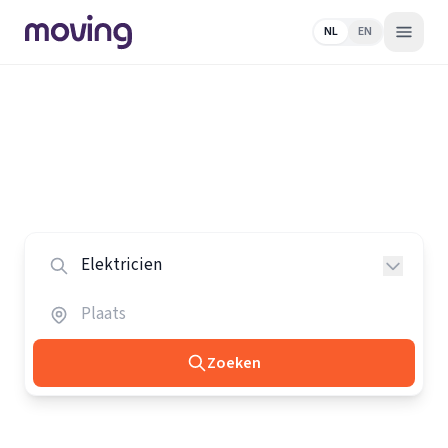
NL
EN
Home
/
Nederland
/
Elektriciens
Alle elektriciens in Nederland
Vergelijk de beste elektriciens in heel Nederland.
Zoeken