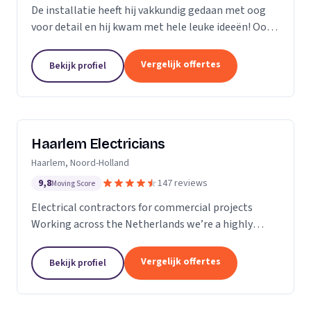
De installatie heeft hij vakkundig gedaan met oog
voor detail en hij kwam met hele leuke ideeën! Ook
heeft hij ons... goed op de hoogte gehouden van de
levertijden en we konden erg snel met hem...
Vergelijk offertes
Bekijk profiel
Haarlem Electricians
Haarlem, Noord-Holland
9,8
147 reviews
Moving Score
Electrical contractors for commercial projects
Working across the Netherlands we’re a highly
professional team who excel in the design,
installation, repair and maintenance of electrical
Vergelijk offertes
Bekijk profiel
works in...