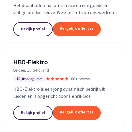
Het draait allemaal om service en een goede en
veilige productkeuze. We zijn trots op ons werk en
we gaan bij u thuis of op kantoor niet anders te werk
dan bij onszelf. We vinden ons werk belangrijk,...
Vergelijk offertes
Bekijk profiel
HBO-Elektro
Leiden, Zuid-Holland
10,0
100 reviews
Moving Score
HBO-Elektro is een jong dynamisch bedrijf uit
Leiden en is opgericht door Henrik Bos.
Vergelijk offertes
Bekijk profiel