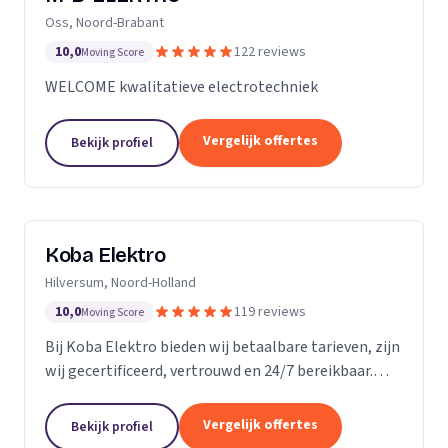
Oss, Noord-Brabant
10,0
122 reviews
Moving Score
WELCOME kwalitatieve electrotechniek
Vergelijk offertes
Bekijk profiel
Koba Elektro
Hilversum, Noord-Holland
10,0
119 reviews
Moving Score
Bij Koba Elektro bieden wij betaalbare tarieven, zijn
wij gecertificeerd, vertrouwd en 24/7 bereikbaar.
Onze snelle respons garandeert dat uw elektrische
problemen snel worden opgelost.
Vergelijk offertes
Bekijk profiel