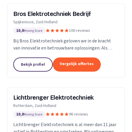
Bros Elektrotechniek Bedrijf
Spijkenisse, Zuid-Holland
10,0
100 reviews
Moving Score
Bij Bros Elektrotechniek geloven we in de kracht
van innovatie en betrouwbare oplossingen. Als
voorloper in de elektrotechnische industrie bieden
we al meer dan 25 jaar hoogwaardige diensten aan
Vergelijk offertes
Bekijk profiel
onze...
Lichtbrenger Elektrotechniek
Rotterdam, Zuid-Holland
10,0
96 reviews
Moving Score
Lichtbrenger Elektrotechniek is al meer dan 11 jaar
actief in Rotterdam en omstreken. Wij ontwerpen