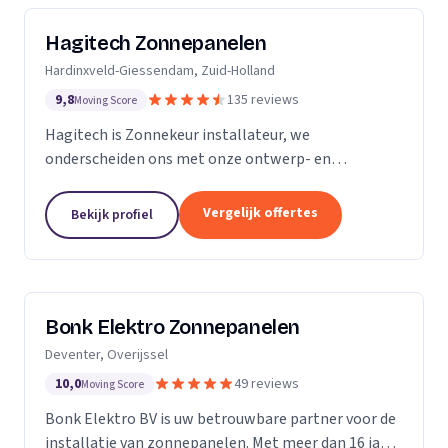
Hagitech Zonnepanelen
Hardinxveld-Giessendam, Zuid-Holland
9,8
135 reviews
Moving Score
Hagitech is Zonnekeur installateur, we
onderscheiden ons met onze ontwerp- en
systeemkennis, bouwkundige kennis van daken,
degelijke en nette montage, en ruime ervaring met
Vergelijk offertes
Bekijk profiel
BIPV (indak) systemen. Wij...
Bonk Elektro Zonnepanelen
Deventer, Overijssel
10,0
49 reviews
Moving Score
Bonk Elektro BV is uw betrouwbare partner voor de
installatie van zonnepanelen. Met meer dan 16 jaar