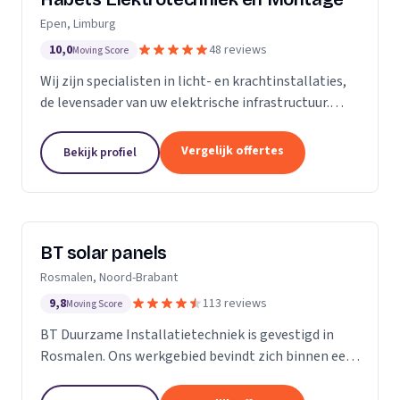
Epen, Limburg
10,0
48 reviews
Moving Score
Wij zijn specialisten in licht- en krachtinstallaties,
de levensader van uw elektrische infrastructuur.
Onze expertise strekt zich uit tot elk kantoor,
fabriek of woonhuis, waar we de basis leggen...
Vergelijk offertes
Bekijk profiel
BT solar panels
Rosmalen, Noord-Brabant
9,8
113 reviews
Moving Score
BT Duurzame Installatietechniek is gevestigd in
Rosmalen. Ons werkgebied bevindt zich binnen een
straal van ongeveer 25 kilometer rondom ‘s-
Hertogenbosch. Deze keuze hebben wij specifiek