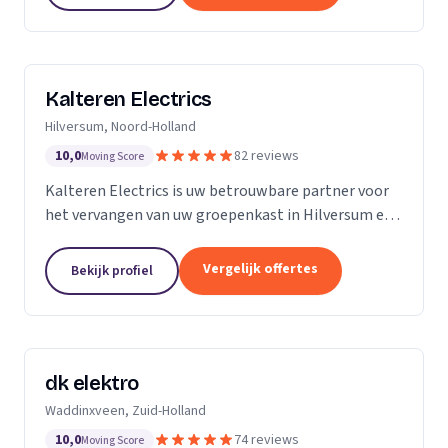
Kalteren Electrics
Hilversum, Noord-Holland
10,0
82 reviews
Moving Score
Kalteren Electrics is uw betrouwbare partner voor
het vervangen van uw groepenkast in Hilversum en
omgeving. Met ruim 10 jaar ervaring en de
benodigde diploma's en certificeringen, sta ik klaar
Vergelijk offertes
Bekijk profiel
om u...
dk elektro
Waddinxveen, Zuid-Holland
10,0
74 reviews
Moving Score