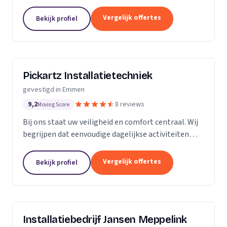
Loodgietersbedrijf en gevestigd in Zuidlaren. Met de
opgebouwde kennis van ruim 20 jaar zijn wij in staat
Vergelijk offertes
Bekijk profiel
om uw wensen op...
Pickartz Installatietechniek
gevestigd in Emmen
9,2
8 reviews
Moving Score
Bij ons staat uw veiligheid en comfort centraal. Wij
begrijpen dat eenvoudige dagelijkse activiteiten
zoals douchen of naar het toilet gaan, met gemak
en veiligheid uitgevoerd moeten kunnen worden....
Vergelijk offertes
Bekijk profiel
Installatiebedrijf Jansen Meppelink