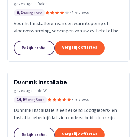
gevestigd in Dalen
8,6
43 reviews
Moving Score
Voor het installeren van een warmtepomp of
vloerverwarming, vervangen van uw cv-ketel of het
aanleggen en onderhouden van uw complete
verwarmingsinstallaties bent u bij
Vergelijk offertes
Bekijk profiel
Totaalinstallateur Jansen &...
Dunnink Installatie
gevestigd in de Wijk
10,0
3 reviews
Moving Score
Dunnink Installatie is een erkend Loodgieters- en
Installatiebedrijf dat zich onderscheidt door zijn
persoonlijke aandacht en vakmanschap. Of u nu een
particulier of een bedrijf bent, wij bieden u...
Vergelijk offertes
Bekijk profiel