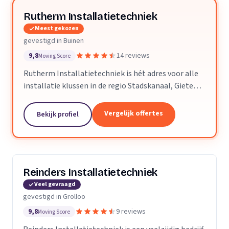
Rutherm Installatietechniek
Meest gekozen
gevestigd in Buinen
9,8
14 reviews
Moving Score
Rutherm Installatietechniek is hét adres voor alle
installatie klussen in de regio Stadskanaal, Gieten,
Odoorn en Borger. Wij denken met u mee, kijken wat
mogelijk is en houden natuurlijk rekening...
Vergelijk offertes
Bekijk profiel
Reinders Installatietechniek
Veel gevraagd
gevestigd in Grolloo
9,8
9 reviews
Moving Score