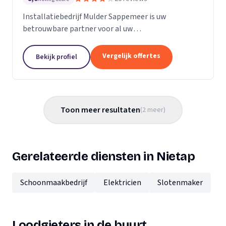
Installatiebedrijf Mulder Sappemeer is uw
betrouwbare partner voor al uw
installatietechnische behoeften. Wij geloven dat
goede installatietechniek leidt tot oplossingen die
Vergelijk offertes
Bekijk profiel
uw leven comfortabeler...
Toon meer resultaten
(
2
meer
)
Gerelateerde diensten in Nietap
Schoonmaakbedrijf
Elektricien
Slotenmaker
Loodgieters in de buurt