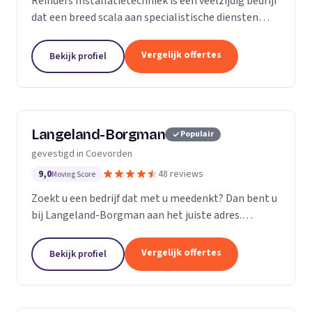
Reinders Installatietechniek is een veelzijdig bedrijf
dat een breed scala aan specialistische diensten
aanbiedt. Sinds jaar en dag zijn wij gevestigd in
Grolloo.
Vergelijk offertes
Bekijk profiel
Langeland-Borgman
Populair
gevestigd in Coevorden
9,0
48 reviews
Moving Score
Zoekt u een bedrijf dat met u meedenkt? Dan bent u
bij Langeland-Borgman aan het juiste adres.
Tenminste, als u betrouwbaarheid, kwaliteit en
vakmanschap belangrijk vindt!
Vergelijk offertes
Bekijk profiel