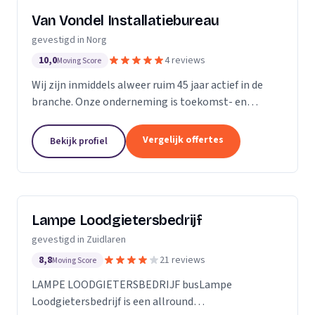
Van Vondel Installatiebureau
gevestigd in Norg
10,0
4 reviews
Moving Score
Wij zijn inmiddels alweer ruim 45 jaar actief in de
branche. Onze onderneming is toekomst- en
servicegericht. Service neemt een belangrijke plaats
in binnen onze dagelijkse werkzaamheden. Deze...
Vergelijk offertes
Bekijk profiel
Lampe Loodgietersbedrijf
gevestigd in Zuidlaren
8,8
21 reviews
Moving Score
LAMPE LOODGIETERSBEDRIJF busLampe
Loodgietersbedrijf is een allround