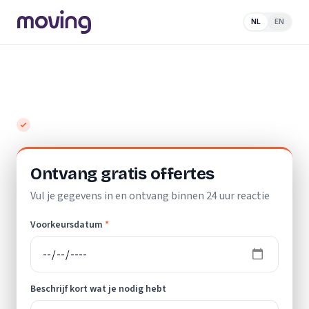
NL
EN
Home
/
Nederland
/
Drenthe
/
Nietap
/
Loodgieter
Top 10 beste loodgieters in Nietap
Gratis en vrijblijvend
Ontvang gratis offertes
Vul je gegevens in en ontvang binnen 24 uur reactie
Voorkeursdatum
*
Beschrijf kort wat je nodig hebt