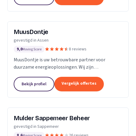
MuusDontje
gevestigd in Assen
9,0
8 reviews
Moving Score
MuusDontje is uw betrouwbare partner voor
duurzame energieoplossingen. Wij zijn
gespecialiseerd in technische installaties en
renovaties met een duurzaam karakter. Of u nu veilig
Vergelijk offertes
Bekijk profiel
en comfortabel wilt...
Mulder Sappemeer Beheer
gevestigd in Sappemeer
8,6
26 reviews
Moving Score