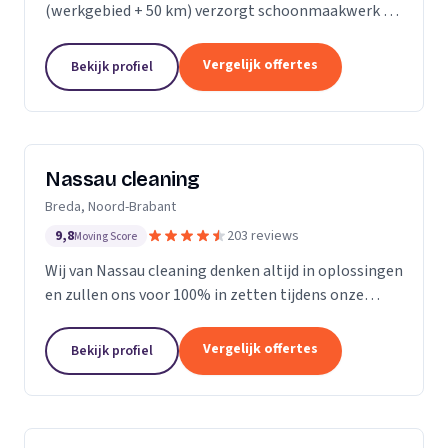
(werkgebied + 50 km) verzorgt schoonmaakwerk bij
bedrijven en particulieren. Ons team bestaat uit 70
enthousiaste en vak geschoolde schoonmakers. Wij
Vergelijk offertes
Bekijk profiel
leveren...
Nassau cleaning
Breda, Noord-Brabant
9,8
203 reviews
Moving Score
Wij van Nassau cleaning denken altijd in oplossingen
en zullen ons voor 100% in zetten tijdens onze
werkzaamheden!
Vergelijk offertes
Bekijk profiel