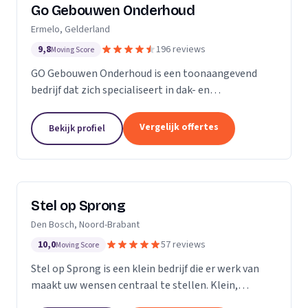
Go Gebouwen Onderhoud
Ermelo, Gelderland
9,8
196 reviews
Moving Score
GO Gebouwen Onderhoud is een toonaangevend
bedrijf dat zich specialiseert in dak- en
gevelreiniging en al het onderhoud dat daarmee
samenhangt. Met onze vakkundige aanpak zorgen
Vergelijk offertes
Bekijk profiel
we ervoor dat uw pand...
Stel op Sprong
Den Bosch, Noord-Brabant
10,0
57 reviews
Moving Score
Stel op Sprong is een klein bedrijf die er werk van
maakt uw wensen centraal te stellen. Klein,
persoonlijk en meer dan een uitstekende dienst. Wij