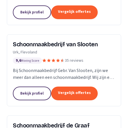
bedrijven. Met een inwendige dieptereiniging en UVC
desinfectie van de matrassen wordt alle vervuiling...
Vergelijk offertes
Bekijk profiel
Schoonmaakbedrijf van Slooten
Urk, Flevoland
9,6
35 reviews
Moving Score
Bij Schoonmaakbedrijf Gebr. Van Slooten, zijn we
meer dan alleen een schoonmaakbedrijf. Wij zijn een
team van toegewijde professionals die zich inzetten
om uw omgeving schoon, fris en gastvrij te...
Vergelijk offertes
Bekijk profiel
Schoonmaakbedrijf de Graaf