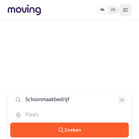
NL
EN
Home
/
Nederland
/
Schoonmaakbedrijven
Alle schoonmaakbedrijven in
Nederland
Vergelijk de beste schoonmaakbedrijven in heel
Nederland.
Zoeken