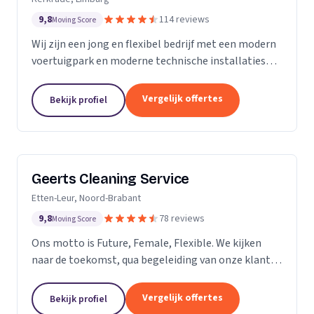
9,8
114 reviews
Moving Score
Wij zijn een jong en flexibel bedrijf met een modern
voertuigpark en moderne technische installaties
t.b.v. de glasbewassing en schoonmaak. Wij werken
zowel voor Particulier als zakelijke klanten....
Vergelijk offertes
Bekijk profiel
Geerts Cleaning Service
Etten-Leur, Noord-Brabant
9,8
78 reviews
Moving Score
Ons motto is Future, Female, Flexible. We kijken
naar de toekomst, qua begeleiding van onze klanten
en duurzaamheid van onze producten. Als twee
vrouwelijke ondernemers behandelen wij ons
Vergelijk offertes
Bekijk profiel
personeel...