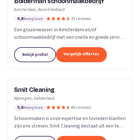
Bolderman schoonmaakbedrijf
Amsterdam, Noord-Holland
9,8
35 reviews
Moving Score
Een glazenwasser in Amsterdam en/of
schoonmaakbedrijf met een snelle en goede service
gezocht? Onze vakbekwame glazenwassers en
schoonmaakmedewerkers zijn actief in héél
Vergelijk offertes
Bekijk profiel
Amsterdam en ontzorgen u met...
Smit Cleaning
Nijmegen, Gelderland
9,6
66 reviews
Moving Score
Schoonmaken is onze expertise en tevreden klanten
zijn ons streven. Smit Cleaning bestaat uit een team
van vakmensen met uitgebreide ervaring in het