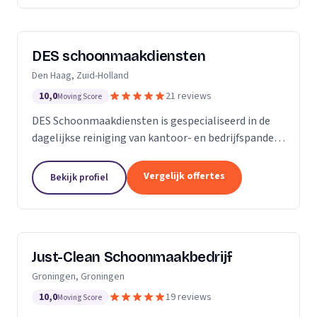
DES schoonmaakdiensten
Den Haag, Zuid-Holland
10,0
21 reviews
Moving Score
DES Schoonmaakdiensten is gespecialiseerd in de
dagelijkse reiniging van kantoor- en bedrijfspanden
in de regio Zuid-Holland. Daarnaast hebben we veel
ervaring in de glas- en gevelreiniging. Maar met...
Vergelijk offertes
Bekijk profiel
Just-Clean Schoonmaakbedrijf
Groningen, Groningen
10,0
19 reviews
Moving Score