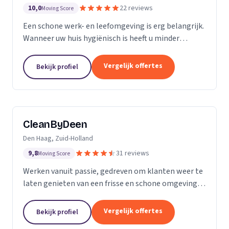
10,0
22 reviews
Moving Score
Een schone werk- en leefomgeving is erg belangrijk.
Wanneer uw huis hygiënisch is heeft u minder
gezondheidsrisico’s. Daarnaast maakt het natuurlijk
een goede indruk op anderen, als uw bedrijfspand...
Vergelijk offertes
Bekijk profiel
CleanByDeen
Den Haag, Zuid-Holland
9,8
31 reviews
Moving Score
Werken vanuit passie, gedreven om klanten weer te
laten genieten van een frisse en schone omgeving.
Uw interieur 100% bacterie, geur en VLEKVRIJ!
Beleef het weer als nieuw! Het bedrijf voor uw...
Vergelijk offertes
Bekijk profiel