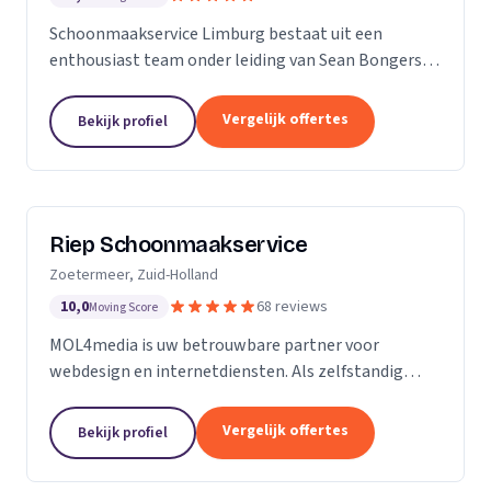
Schoonmaakservice Limburg bestaat uit een
enthousiast team onder leiding van Sean Bongers,
de eigenaar. Hij is vol passie dit bedrijf begonnen na
een aantal jaren in de schoonmaakbranche
Vergelijk offertes
Bekijk profiel
werkzaam te...
Riep Schoonmaakservice
Zoetermeer, Zuid-Holland
10,0
68 reviews
Moving Score
MOL4media is uw betrouwbare partner voor
webdesign en internetdiensten. Als zelfstandig
webdesigner en -bouwer, gespecialiseerd in het
Content Management Systeem Joomla, zet ik, Ton
Vergelijk offertes
Bekijk profiel
van der Helm,...