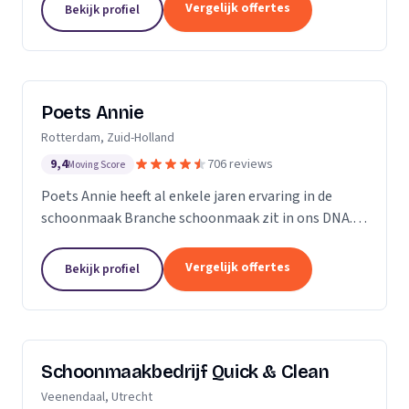
professioneel reinigen van zonnepanelen,
Vergelijk offertes
Bekijk profiel
dakgoten...
Poets Annie
Rotterdam, Zuid-Holland
9,4
706 reviews
Moving Score
Poets Annie heeft al enkele jaren ervaring in de
schoonmaak Branche schoonmaak zit in ons DNA.
Wij hebben ervaring in de algemene ruimtes
Kantoor panden Scholen Zwembaden Vakantie
Vergelijk offertes
Bekijk profiel
parkeren Traphuizen...
Schoonmaakbedrijf Quick & Clean
Veenendaal, Utrecht