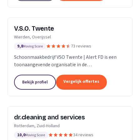
V.S.O. Twente
Wierden, Overijssel
9,8
73 reviews
Moving Score
Schoonmaakbedrijf VSO Twente | Alert FD is een
toonaangevende organisatie in de
schoonmaakbranche. Met onze geavanceerde
technieken en moderne machines, onderscheiden
Vergelijk offertes
Bekijk profiel
we ons door het leveren van...
dr.cleaning and services
Rotterdam, Zuid-Holland
10,0
34 reviews
Moving Score