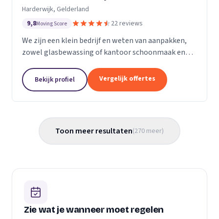
Harderwijk, Gelderland
9,8
22 reviews
Moving Score
We zijn een klein bedrijf en weten van aanpakken,
zowel glasbewassing of kantoor schoonmaak en
hotel schoonmaak of scholen, en allerlei andere
bedrijven waar schoon gemaakt moet worden is
Vergelijk offertes
Bekijk profiel
voor ons...
Toon meer resultaten
(
270
meer
)
Zie wat je wanneer moet regelen