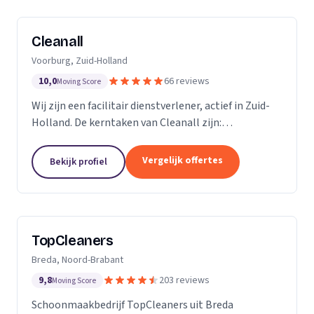
Cleanall
Voorburg, Zuid-Holland
10,0
66 reviews
Moving Score
Wij zijn een facilitair dienstverlener, actief in Zuid-
Holland. De kerntaken van Cleanall zijn:
schoonmaak, vloeronderhoud en glasbewassing die
wij aanbieden in particulieren en zakelijke
Vergelijk offertes
Bekijk profiel
omgevingen....
TopCleaners
Breda, Noord-Brabant
9,8
203 reviews
Moving Score
Schoonmaakbedrijf TopCleaners uit Breda