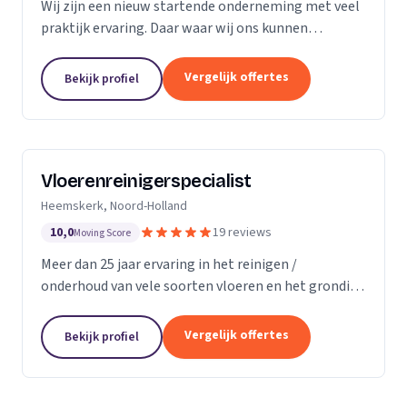
Wij zijn een nieuw startende onderneming met veel
praktijk ervaring. Daar waar wij ons kunnen
onderscheiding in direct contact zonder al te veel
schijven. Direct antwoord en flexibele
Vergelijk offertes
Bekijk profiel
inzetbaarheid....
Vloerenreinigerspecialist
Heemskerk, Noord-Holland
10,0
19 reviews
Moving Score
Meer dan 25 jaar ervaring in het reinigen /
onderhoud van vele soorten vloeren en het grondig
reinigen en desinfecteren van diverse ruimtes en
objecten zoals meubels en stoelen, zowel bij u
Vergelijk offertes
Bekijk profiel
thuis...