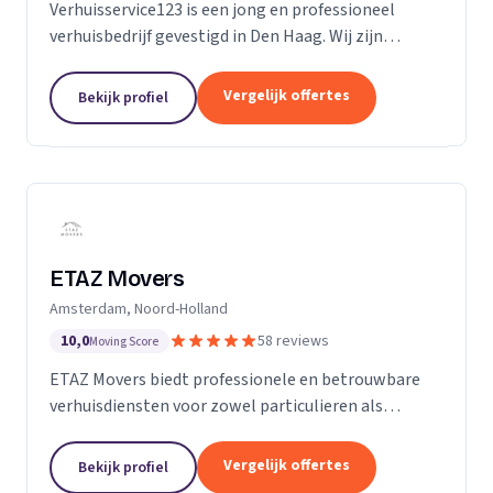
Verhuisservice123 is een jong en professioneel
verhuisbedrijf gevestigd in Den Haag. Wij zijn
gespecialiseerd in particuliere verhuizingen en
bieden een complete en zorgeloze verhuisservice.
Vergelijk offertes
Bekijk profiel
Met een ervaren team werken wij efficiënt,
zorgvuldig en tegen transparante uurtarieven.
Klanttevredenheid, duidelijke communicatie en
betrouwbaarheid staan bij ons centraal.
ETAZ Movers
Amsterdam, Noord-Holland
10,0
58 reviews
Moving Score
ETAZ Movers biedt professionele en betrouwbare
verhuisdiensten voor zowel particulieren als
bedrijven. Wij combineren ervaring met een
persoonlijke aanpak, zodat elke verhuizing efficiënt
Vergelijk offertes
Bekijk profiel
en zonder stress verloopt. Ons team werkt