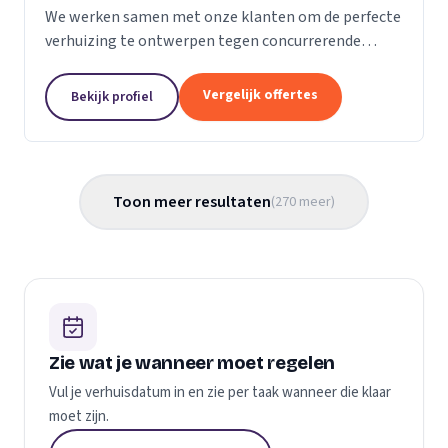
We werken samen met onze klanten om de perfecte
verhuizing te ontwerpen tegen concurrerende
prijzen en met de beste verhuismaterialen. We
weten dat verhuizen een stressvol proces kan zijn.
Vergelijk offertes
Bekijk profiel
Daarom...
Toon meer resultaten
(
270
meer
)
Zie wat je wanneer moet regelen
Vul je verhuisdatum in en zie per taak wanneer die klaar
moet zijn.