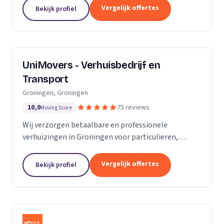
van de KvK. Door de toename van opdrachtgevers
Vergelijk offertes
Bekijk profiel
hebben wij...
UniMovers - Verhuisbedrijf en
Transport
Groningen, Groningen
10,0
75 reviews
Moving Score
Wij verzorgen betaalbare en professionele
verhuizingen in Groningen voor particulieren,
studenten en bedrijven met volledige service.
Vergelijk offertes
Bekijk profiel