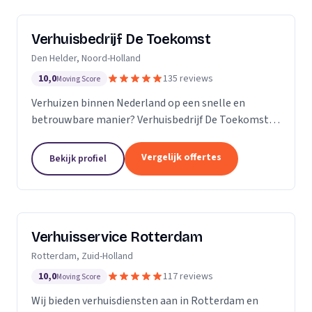
Verhuisbedrijf De Toekomst
Den Helder, Noord-Holland
10,0
135 reviews
Moving Score
Verhuizen binnen Nederland op een snelle en
betrouwbare manier? Verhuisbedrijf De Toekomst
zorgt ervoor dat uw spullen op veilige wijze verhuisd
worden naar de nieuwe locatie. En dat 24/7! Want of
Vergelijk offertes
Bekijk profiel
u...
Verhuisservice Rotterdam
Rotterdam, Zuid-Holland
10,0
117 reviews
Moving Score
Wij bieden verhuisdiensten aan in Rotterdam en