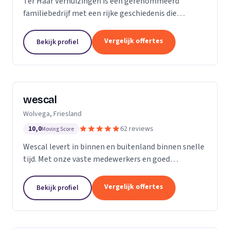
Ter Haar Verhuizingen is een gerenommeerd
familiebedrijf met een rijke geschiedenis die
teruggaat tot vier generaties. Wij zijn
gespecialiseerd in het bieden van naadloze en
Vergelijk offertes
Bekijk profiel
zorgeloze verhuisdiensten...
wescal
Wolvega, Friesland
10,0
62 reviews
Moving Score
Wescal levert in binnen en buitenland binnen snelle
tijd. Met onze vaste medewerkers en goed
wagenpark rijden wij naar onze klanten. Wij komen
na wat we beloven. Door goede
Vergelijk offertes
Bekijk profiel
kwaliteitsvoertuigen te...