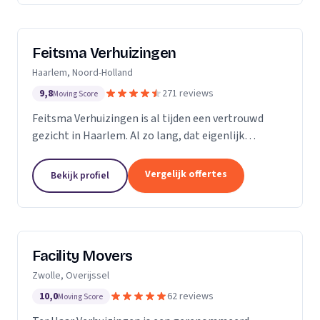
Feitsma Verhuizingen
Haarlem, Noord-Holland
9,8
271 reviews
Moving Score
Feitsma Verhuizingen is al tijden een vertrouwd
gezicht in Haarlem. Al zo lang, dat eigenlijk
niemand precies meer weet wanneer opa Feitsma
ooit begonnen is met verhuizen. De eerste
Vergelijk offertes
Bekijk profiel
advertenties van...
Facility Movers
Zwolle, Overijssel
10,0
62 reviews
Moving Score