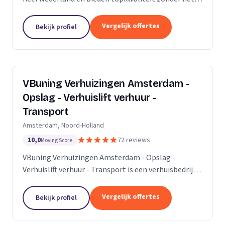
premium prijskaartje. Onze missie is om het
verhuisproces te transformeren in een naadloze en...
Vergelijk offertes
Bekijk profiel
VBuning Verhuizingen Amsterdam -
Opslag - Verhuislift verhuur -
Transport
Amsterdam, Noord-Holland
10,0
72 reviews
Moving Score
VBuning Verhuizingen Amsterdam - Opslag -
Verhuislift verhuur - Transport is een verhuisbedrijf
met een vestiging in Amsterdam.
Vergelijk offertes
Bekijk profiel