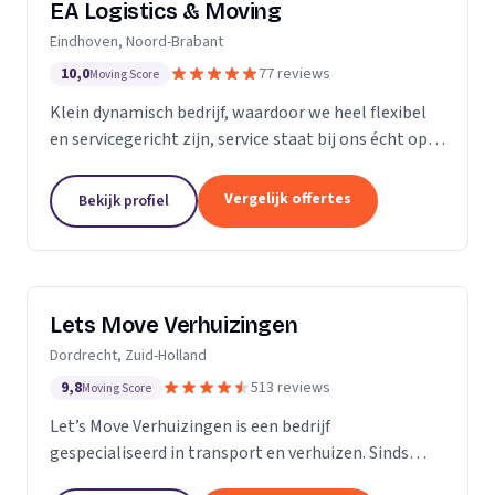
EA Logistics & Moving
Eindhoven, Noord-Brabant
10,0
77 reviews
Moving Score
Klein dynamisch bedrijf, waardoor we heel flexibel
en servicegericht zijn, service staat bij ons écht op
nummer één.
Vergelijk offertes
Bekijk profiel
Lets Move Verhuizingen
Dordrecht, Zuid-Holland
9,8
513 reviews
Moving Score
Let’s Move Verhuizingen is een bedrijf
gespecialiseerd in transport en verhuizen. Sinds
2015 zijn wij geregistreerd in het handelsregister