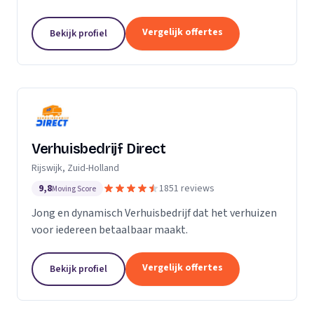
Particuliere verhuizingen, bedrijfsverhuizingen,
opslag van inboedel, de- en montageservice,...
Vergelijk offertes
Bekijk profiel
Verhuisbedrijf Direct
Rijswijk, Zuid-Holland
9,8
1851 reviews
Moving Score
Jong en dynamisch Verhuisbedrijf dat het verhuizen
voor iedereen betaalbaar maakt.
Vergelijk offertes
Bekijk profiel