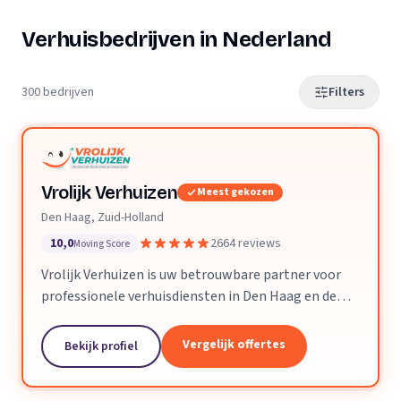
Verhuisbedrijven in Nederland
300 bedrijven
Filters
Vrolijk Verhuizen
Meest gekozen
Den Haag, Zuid-Holland
10,0
2664 reviews
Moving Score
Vrolijk Verhuizen is uw betrouwbare partner voor
professionele verhuisdiensten in Den Haag en de
hele provincie Zuid-Holland. Met jarenlange
ervaring en een toegewijd team zorgen wij ervoor
Vergelijk offertes
Bekijk profiel
dat uw verhuizing soepel en zorgeloos verloopt.