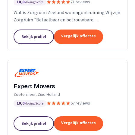
10,0
71 reviews
Moving Score
Wat is Zorgruim Zeeland woningontruiming Wij zijn
Zorgruim "Betaalbaar en betrouwbare
professionals in woningontruiming, schoonmaak en
kleine verhuizingen.” Onze Kwaliteit is namelijk zo
Vergelijk offertes
Bekijk profiel
ongelofelijk...
Expert Movers
Zoetermeer, Zuid-Holland
10,0
67 reviews
Moving Score
Vergelijk offertes
Bekijk profiel