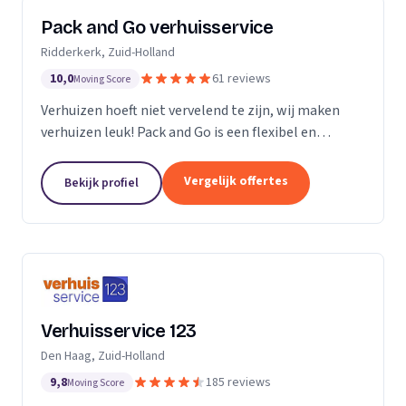
Pack and Go verhuisservice
Ridderkerk, Zuid-Holland
10,0
61 reviews
Moving Score
Verhuizen hoeft niet vervelend te zijn, wij maken
verhuizen leuk! Pack and Go is een flexibel en
servicegericht familiebedrijf waar u terecht kan voor
al uw verhuizingen. Met ons team van...
Vergelijk offertes
Bekijk profiel
Verhuisservice 123
Den Haag, Zuid-Holland
9,8
185 reviews
Moving Score