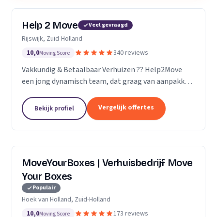
Help 2 Move
Veel gevraagd
Rijswijk, Zuid-Holland
10,0
340 reviews
Moving Score
Vakkundig & Betaalbaar Verhuizen ?? Help2Move
een jong dynamisch team, dat graag van aanpakken
weet. Benieuwd wat uw verhuizing gaat kosten ?
Vraag naar de mogelijkheden.
Vergelijk offertes
Bekijk profiel
MoveYourBoxes | Verhuisbedrijf Move
Your Boxes
Populair
Hoek van Holland, Zuid-Holland
10,0
173 reviews
Moving Score