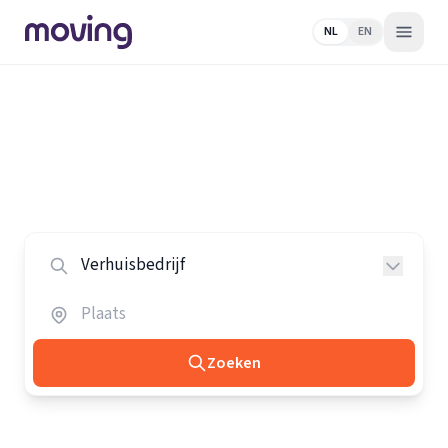
NL
EN
Home
/
Nederland
/
Verhuisbedrijven
Alle verhuisbedrijven in Nederland
Vergelijk de beste verhuisbedrijven in heel Nederland.
Zoeken