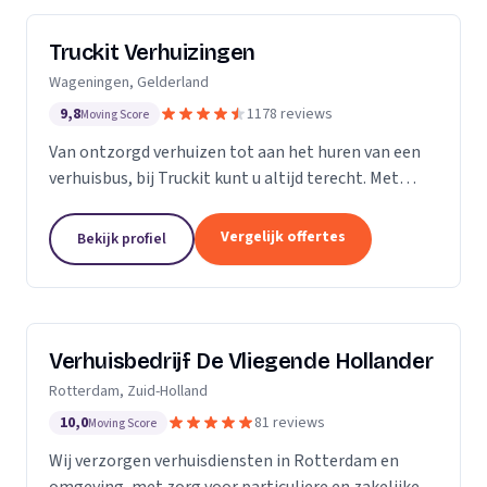
Truckit Verhuizingen
Wageningen, Gelderland
9,8
1178 reviews
Moving Score
Van ontzorgd verhuizen tot aan het huren van een
verhuisbus, bij Truckit kunt u altijd terecht. Met
onze formule hebben wij al duizenden tevreden
klanten geholpen door heel Nederland.
Vergelijk offertes
Bekijk profiel
Verhuisbedrijf De Vliegende Hollander
Rotterdam, Zuid-Holland
10,0
81 reviews
Moving Score
Wij verzorgen verhuisdiensten in Rotterdam en
omgeving, met zorg voor particuliere en zakelijke