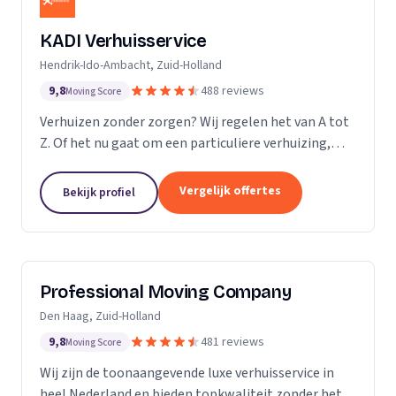
KADI Verhuisservice
Hendrik-Ido-Ambacht, Zuid-Holland
9,8
488 reviews
Moving Score
Verhuizen zonder zorgen? Wij regelen het van A tot
Z. Of het nu gaat om een particuliere verhuizing,
zakelijke verhuisopdracht of ontruiming: wij werken
snel, zorgvuldig en betrouwbaar. Van inpakken en
Vergelijk offertes
Bekijk profiel
monteren tot transport en tijdelijke opslag — u
kunt op ons rekenen. Met onze professionele
aanpak en uitstekende klantbeoordelingen zorgen
wij voor een soepele verhuizing zonder stress.
Professional Moving Company
Den Haag, Zuid-Holland
9,8
481 reviews
Moving Score
Wij zijn de toonaangevende luxe verhuisservice in
heel Nederland en bieden topkwaliteit zonder het