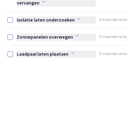
vervangen
Isolatie laten onderzoeken
4 maanden erna
Isolatie laten onderzoeken afvinken
Zonnepanelen overwegen
5 maanden erna
Zonnepanelen overwegen afvinken
Laadpaal laten plaatsen
5 maanden erna
Laadpaal laten plaatsen afvinken