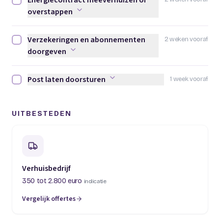
Energiecontract meeverhuizen of
Energiecontract meeverhuizen of overstappen afvinken
overstappen
Verzekeringen en abonnementen
2 weken vooraf
Verzekeringen en abonnementen doorgeven afvinken
doorgeven
Post laten doorsturen
1 week vooraf
Post laten doorsturen afvinken
UITBESTEDEN
Verhuisbedrijf
350 tot 2.800 euro
indicatie
Vergelijk offertes
(opent in een nieuw tabblad)