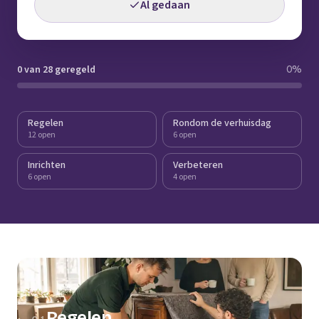
Al gedaan
0 van 28 geregeld
0
%
Regelen
Rondom de verhuisdag
12 open
6 open
Inrichten
Verbeteren
6 open
4 open
Regelen