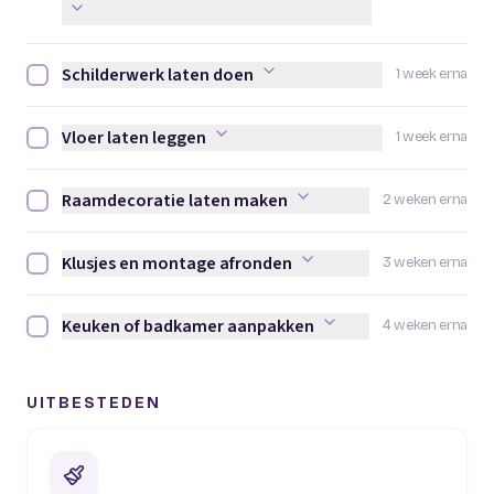
Schilderwerk laten doen
1 week erna
Schilderwerk laten doen afvinken
Vloer laten leggen
1 week erna
Vloer laten leggen afvinken
Raamdecoratie laten maken
2 weken erna
Raamdecoratie laten maken afvinken
Klusjes en montage afronden
3 weken erna
Klusjes en montage afronden afvinken
Keuken of badkamer aanpakken
4 weken erna
Keuken of badkamer aanpakken afvinken
UITBESTEDEN