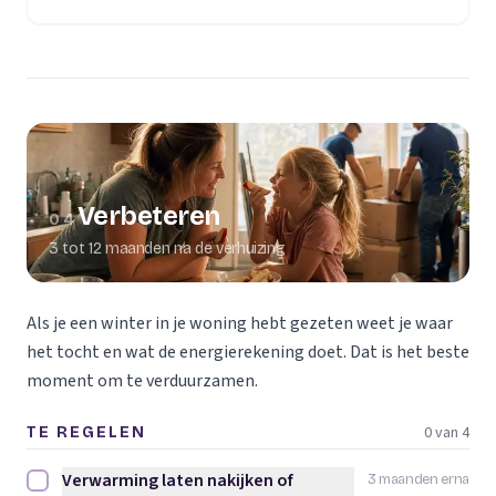
Verbeteren
04
3 tot 12 maanden na de verhuizing
Als je een winter in je woning hebt gezeten weet je waar
het tocht en wat de energierekening doet. Dat is het beste
moment om te verduurzamen.
0 van 4
TE REGELEN
Verwarming laten nakijken of
3 maanden erna
Verwarming laten nakijken of vervangen afvinken