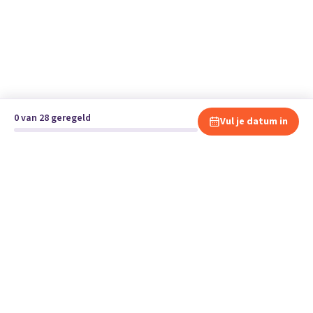
0 van 28 geregeld
Vul je datum in
Klaar om te verhuizen?
Vergelijk gratis en vrijblijvend verhuisbedrijven en andere
specialisten bij jou in de buurt.
Start je verhuizing