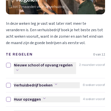
01
1 tot 2 maanden voor de verhuizing
In deze weken leg je vast wat later niet meer te
veranderen is. Een verhuisbedrijf boek je het beste zes tot
acht weken vooruit, want in de zomer en aan het eind van
de maand zijn de goede bedrijven als eerste vol.
0 van 12
TE REGELEN
Nieuwe school of opvang regelen
2 maanden vooraf
Nieuwe school of opvang regelen afvinken
Verhuisbedrijf boeken
6 weken vooraf
Verhuisbedrijf boeken afvinken
Huur opzeggen
4 weken vooraf
Huur opzeggen afvinken