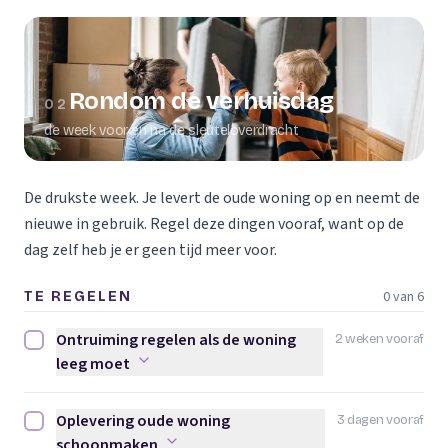
Rondom de verhuisdag
02
de week voor en na de sleuteloverdracht
De drukste week. Je levert de oude woning op en neemt de
nieuwe in gebruik. Regel deze dingen vooraf, want op de
dag zelf heb je er geen tijd meer voor.
0 van 6
TE REGELEN
Ontruiming regelen als de woning
2 weken vooraf
Ontruiming regelen als de woning leeg moet afvinken
leeg moet
Oplevering oude woning
3 dagen vooraf
Oplevering oude woning schoonmaken afvinken
schoonmaken