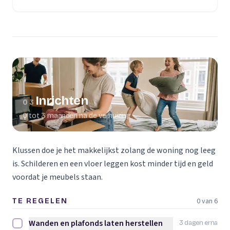
(opent in een nieuw tabblad)
Inrichten
03
0 tot 3 maanden na de verhuizing
Klussen doe je het makkelijkst zolang de woning nog leeg
is. Schilderen en een vloer leggen kost minder tijd en geld
voordat je meubels staan.
0 van 6
TE REGELEN
Wanden en plafonds laten herstellen
3 dagen erna
Wanden en plafonds laten herstellen afvinken