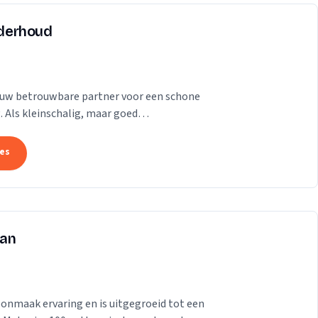
derhoud
 uw betrouwbare partner voor een schone
Als kleinschalig, maar goed
oetermeer, bieden wij...
tes
man
onmaak ervaring en is uitgegroeid tot een