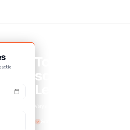
maakbedrijf
es
Top 10 beste
eactie
schoonmaakbed
Leidschenda
Vergelijk de beste schoonmaakbedrijven in
Gratis en vrijblijvend