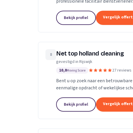
professionele facilitair dienstverlen
zijn we actief in de regio Rotterdam,...
Vergelijk offer
Bekijk profiel
Net top holland cleaning
8
gevestigd in Rijswijk
10,0
27 reviews
Moving Score
Bent u op zoek naar een betrouwbare
eenmalige opdracht of wekelijkse sch
groeiende onderneming die zich uit wil
Vergelijk offer
Bekijk profiel