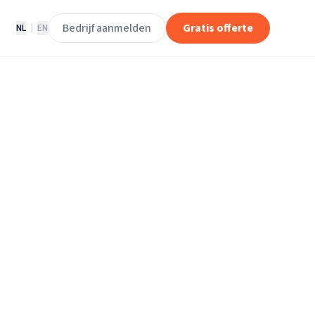
Bedrijf aanmelden
Gratis offerte
NL
|
EN
rijven in
m
 Leidschendam.