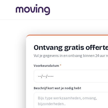
Home
/
Nederland
/
Zuid-Holland
/
Leidschendam
/
Schoon
Ontvang gratis offert
Vul je gegevens in en ontvang binnen 24 uur r
Voorkeursdatum
*
Beschrijf kort wat je nodig hebt