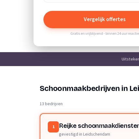
Vergelijk offertes
Gratis en vrijblijvend - binnen 24 uur reacti
Uitsteke
Schoonmaakbedrijven in L
13 bedrijven
Reijke schoonmaakdienste
1
gevestigd in Leidschendam