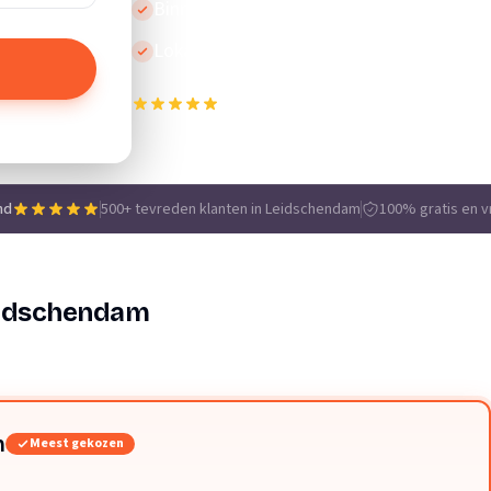
Binnen 24 uur reactie
Lokale vakmensen
500+ tevreden klanten in Leidschendam
e
nd
500+ tevreden klanten in Leidschendam
100% gratis en vr
eidschendam
n
Meest gekozen