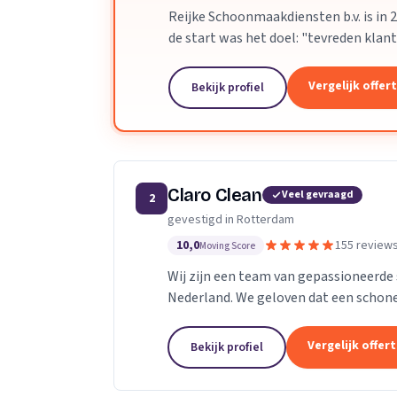
Reijke Schoonmaakdiensten b.v. is in 2
de start was het doel: "tevreden klan
alle medewerkers van Reijke...
Vergelijk offer
Bekijk profiel
Claro Clean
Veel gevraagd
2
gevestigd in Rotterdam
10,0
155 review
Moving Score
Wij zijn een team van gepassioneerde
Nederland. We geloven dat een schone 
het verbetert je welzijn, productivi
elke woning en elk kantoor alsof het ons eigen is. Wij
Vergelijk offer
Bekijk profiel
gepassioneerde schoonmaakprofession
geloven dat een schone ruimte je dage