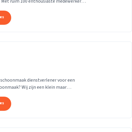
er. Met ruim 100 enthousiaste medewerkers
tes
 schoonmaak dienstverlener voor een
oonmaak? Wij zijn een klein maar
t breiden in het vak.
tes