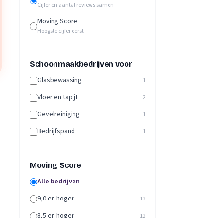
Cijfer en aantal reviews samen
Moving Score
Hoogste cijfer eerst
Schoonmaakbedrijven voor
Glasbewassing
1
Vloer en tapijt
2
Gevelreiniging
1
Bedrijfspand
1
Moving Score
Alle bedrijven
9,0 en hoger
12
8,5 en hoger
12