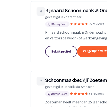
Rijnaard Schoonmaak & On
6
gevestigd in Zoetermeer
9,8
55 reviews
Moving Score
Rijnaard Schoonmaak & Onderhoud is
en verzorgde woon- of werkomgeving. 
georganiseerd schoonmaakbedrijf uit Z
Vergelijk offer
Bekijk profiel
Schoonmaakbedrijf Zoete
7
gevestigd in Hendrik-Ido-Ambacht
9,8
54 reviews
Moving Score
Zoeteman heeft meer dan 25 jaar scho