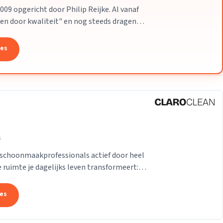
009 opgericht door Philip Reijke. Al vanaf
ten door kwaliteit" en nog steeds dragen
tes
s
 schoonmaakprofessionals actief door heel
ruimte je dagelijks leven transformeert:
teit en gemoedsrust. Daarom behandelen we
 zijn een team van
tes
als actief door heel Nederland. We
lijks leven transformeert: het verbetert je