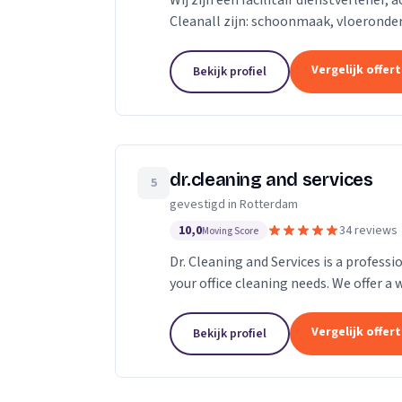
Wij zijn een facilitair dienstverlener,
Cleanall zijn: schoonmaak, vloeronde
in particulieren en zakelijke omgevinge
Vergelijk offer
Bekijk profiel
dr.cleaning and services
5
gevestigd in Rotterdam
10,0
34 reviews
Moving Score
Dr. Cleaning and Services is a profess
your office cleaning needs. We offer a 
cleaning to deep cleaning, so you can..
Vergelijk offer
Bekijk profiel