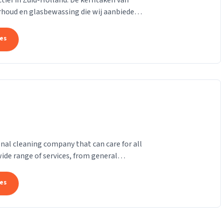
 actief in Zuid-Holland. De kerntaken van
rhoud en glasbewassing die wij aanbieden
n....
tes
ional cleaning company that can care for all
wide range of services, from general
.
tes