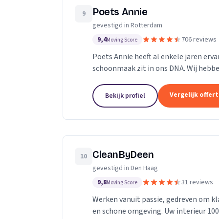
Poets Annie
9
gevestigd in Rotterdam
9,4
706 reviews
Moving Score
Poets Annie heeft al enkele jaren er
schoonmaak zit in ons DNA. Wij hebb
panden Scholen Zwembaden Vakantie 
Vergelijk offer
Bekijk profiel
CleanByDeen
10
gevestigd in Den Haag
9,8
31 reviews
Moving Score
Werken vanuit passie, gedreven om kla
en schone omgeving. Uw interieur 100% bact