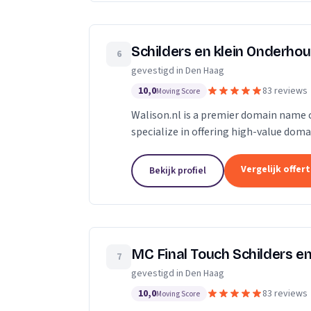
Schilders en klein Onderhou
6
gevestigd in Den Haag
10,0
83 reviews
Moving Score
Walison.nl is a premier domain name cu
specialize in offering high-value dom
significantly enhance your digital pres
Vergelijk offer
Bekijk profiel
MC Final Touch Schilders en
7
gevestigd in Den Haag
10,0
83 reviews
Moving Score