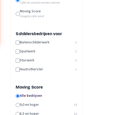
Cijfer en aantal reviews samen
Moving Score
Hoogste cijfer eerst
Schildersbedrijven voor
Buitenschilderwerk
2
Spuitwerk
2
Stucwerk
3
Houtrotherstel
1
Moving Score
Alle bedrijven
9,0 en hoger
14
8,5 en hoger
14