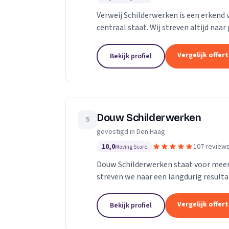
Verweij Schilderwerken is een erkend
centraal staat. Wij streven altijd naa
werk.
Vergelijk offer
Bekijk profiel
Douw Schilderwerken
5
gevestigd in Den Haag
10,0
107 review
Moving Score
Douw Schilderwerken staat voor meer d
streven we naar een langdurig result
als klant. Bovendien kunt u rekenen op
Vergelijk offer
Bekijk profiel