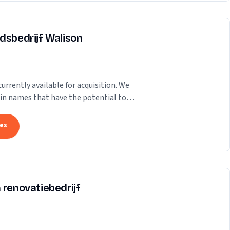
dsbedrijf Walison
rrently available for acquisition. We
ain names that have the potential to
ence. Our...
tes
 renovatiebedrijf