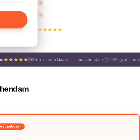
Binnen 24 uur reactie
Lokale vakmensen
500+ tevreden klanten in Leidschendam
e
nd
500+ tevreden klanten in Leidschendam
100% gratis en vr
schendam
est gekozen