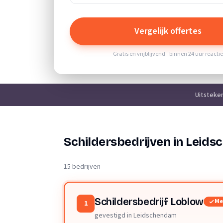
Vergelijk offertes
Gratis en vrijblijvend - binnen 24 uur reacti
Uitsteke
Schildersbedrijven in Leid
15 bedrijven
Schildersbedrijf Loblow
Me
1
gevestigd in Leidschendam