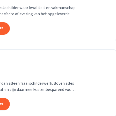
 vakschilder waar kwaliteit en vakmanschap
r perfecte aflevering van het opgeleverde
tes
s
an alleen fraai schilderwerk. Boven alles
aat en zijn daarmee kostenbesparend voor u
...
tes