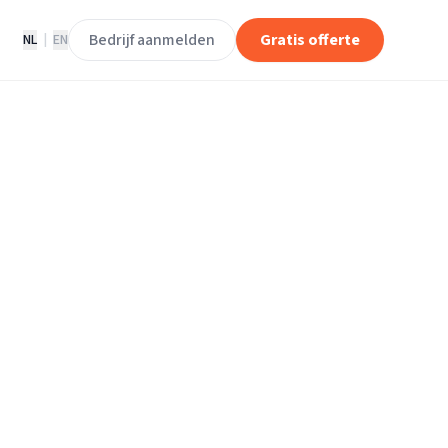
Bedrijf aanmelden
Gratis offerte
NL
|
EN
jven in
m
idschendam.