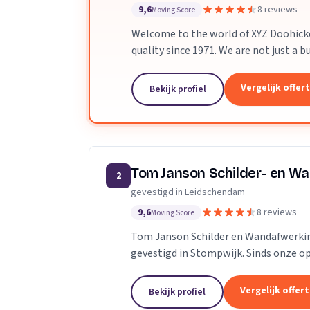
9,6
8 reviews
Moving Score
Welcome to the world of XYZ Doohick
quality since 1971. We are not just a 
dedicated professionals, united by a sh
Vergelijk offer
Bekijk profiel
Tom Janson Schilder- en W
2
gevestigd in Leidschendam
9,6
8 reviews
Moving Score
Tom Janson Schilder en Wandafwerkin
gevestigd in Stompwijk. Sinds onze op
door onze expertise en toewijding aan.
Vergelijk offer
Bekijk profiel