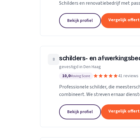
Schilders en renovatiebedrijf met passi
Vergelijk offer
Bekijk profiel
schilders- en afwerkingsbe
8
gevestigd in Den Haag
10,0
41 reviews
Moving Score
Professionele schilder, die meestersch
combineert. We streven ernaar dienste
onderscheidende kwaliteit en concurre
Vergelijk offer
Bekijk profiel