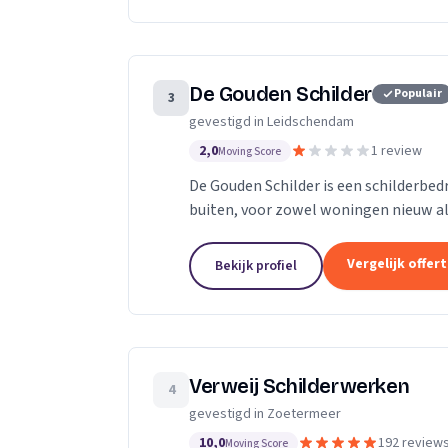
De Gouden Schilder
Populair
3
gevestigd in Leidschendam
2,0
1 review
Moving Score
De Gouden Schilder is een schilderbedr
buiten, voor zowel woningen nieuw a
bedrijfspanden tot een strak resultaat
Vergelijk offer
Bekijk profiel
Verweij Schilderwerken
4
gevestigd in Zoetermeer
10,0
192 review
Moving Score