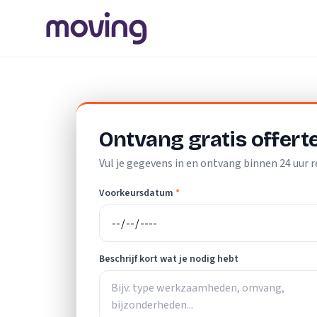
Home
/
Nederland
/
Zuid-Holland
/
Leidschendam
/
Schilde
Ontvang gratis offert
Vul je gegevens in en ontvang binnen 24 uur r
Voorkeursdatum
*
Beschrijf kort wat je nodig hebt