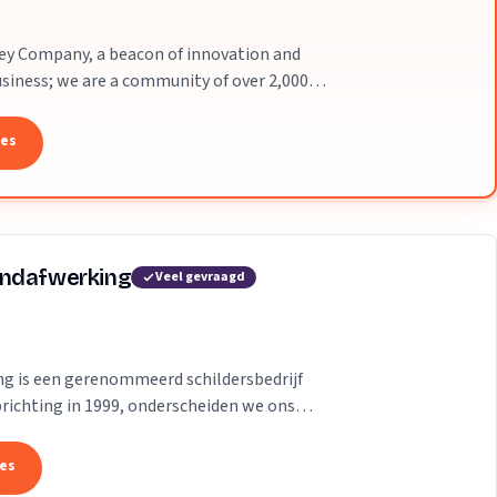
ey Company, a beacon of innovation and
business; we are a community of over 2,000
ared...
tes
andafwerking
Veel gevraagd
g is een gerenommeerd schildersbedrijf
richting in 1999, onderscheiden we ons
..
tes