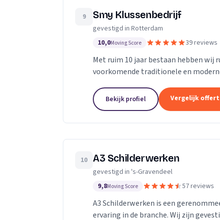
Smy Klussenbedrijf
9
gevestigd in Rotterdam
10,0
39 reviews
Moving Score
Met ruim 10 jaar bestaan hebben wij r
voorkomende traditionele en modern
particuliere en zakelijke bouwbranche
Vergelijk offer
Bekijk profiel
A3 Schilderwerken
10
gevestigd in 's-Gravendeel
9,8
57 reviews
Moving Score
A3 Schilderwerken is een gerenommeer
ervaring in de branche. Wij zijn geve