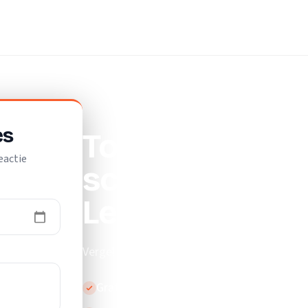
rsbedrijf
es
Top 10 beste
eactie
schildersbedri
Leidschenda
Vergelijk de beste schildersbedrijven in Le
Gratis en vrijblijvend