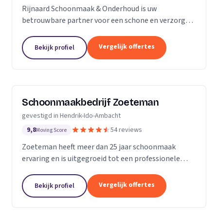
Rijnaard Schoonmaak & Onderhoud is uw
betrouwbare partner voor een schone en verzorgde
woon- of werkomgeving. Als kleinschalig, maar
goed georganiseerd schoonmaakbedrijf uit
Vergelijk offertes
Bekijk profiel
Zoetermeer, bieden wij...
Schoonmaakbedrijf Zoeteman
gevestigd in Hendrik-Ido-Ambacht
9,8
54 reviews
Moving Score
Zoeteman heeft meer dan 25 jaar schoonmaak
ervaring en is uitgegroeid tot een professionele
facilitair dienstverlener. Met ruim 100 enthousiaste
medewerkers zijn we actief in de regio Rotterdam,...
Vergelijk offertes
Bekijk profiel