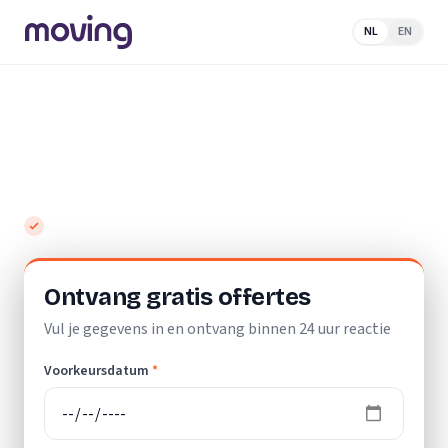
NL
EN
Home
/
Nederland
/
Zuid-
Holland
/
Leiderdorp
/
Schoonmaakbedrijf
Top 10 beste schoonmaakbedrijven in
Leiderdorp
Gratis en vrijblijvend
Ontvang gratis offertes
Vul je gegevens in en ontvang binnen 24 uur reactie
Voorkeursdatum
*