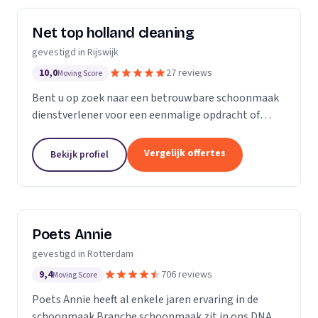
Net top holland cleaning
gevestigd in Rijswijk
10,0
27 reviews
Moving Score
Bent u op zoek naar een betrouwbare schoonmaak
dienstverlener voor een eenmalige opdracht of
wekelijkse schoonmaak? Wij zijn een klein maar
groeiende onderneming die zich uit wilt breiden in
Vergelijk offertes
Bekijk profiel
het vak.
Poets Annie
gevestigd in Rotterdam
9,4
706 reviews
Moving Score
Poets Annie heeft al enkele jaren ervaring in de
schoonmaak Branche schoonmaak zit in ons DNA.