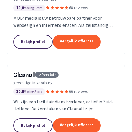
verbetert je welzijn, productiviteit en gemoedsrust.
10,0
68 reviews
Moving Score
Daarom behandelen we elke woning en elk kantoor
MOL4media is uw betrouwbare partner voor
alsof het ons eigen is. Met jarenlange ervaring en
webdesign en internetdiensten. Als zelfstandig
duizenden tevreden klanten weten we dat
webdesigner en -bouwer, gespecialiseerd in het
vertrouwen wordt verdiend met resultaten. We
Content Management Systeem Joomla, zet ik, Ton
gebruiken gecertificeerde milieuvriendelijke
Vergelijk offertes
Bekijk profiel
van der Helm,...
producten, professionele technieken en een
persoonlijke aanpak die ons onderscheidt.
Cleanall
Populair
gevestigd in Voorburg
10,0
66 reviews
Moving Score
Wij zijn een facilitair dienstverlener, actief in Zuid-
Holland. De kerntaken van Cleanall zijn:
schoonmaak, vloeronderhoud en glasbewassing die
wij aanbieden in particulieren en zakelijke
Vergelijk offertes
Bekijk profiel
omgevingen....