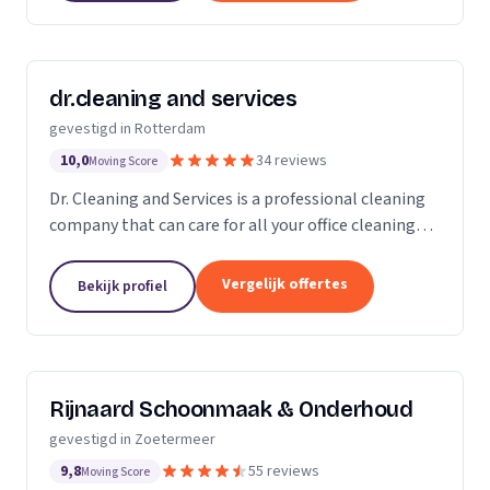
dr.cleaning and services
gevestigd in Rotterdam
10,0
34 reviews
Moving Score
Dr. Cleaning and Services is a professional cleaning
company that can care for all your office cleaning
needs. We offer a wide range of services, from
general cleaning to deep cleaning, so you can...
Vergelijk offertes
Bekijk profiel
Rijnaard Schoonmaak & Onderhoud
gevestigd in Zoetermeer
9,8
55 reviews
Moving Score