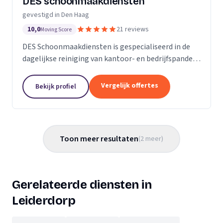
DES schoonmaakdiensten
gevestigd in Den Haag
10,0
21 reviews
Moving Score
DES Schoonmaakdiensten is gespecialiseerd in de
dagelijkse reiniging van kantoor- en bedrijfspanden
in de regio Zuid-Holland. Daarnaast hebben we veel
ervaring in de glas- en gevelreiniging. Maar met...
Vergelijk offertes
Bekijk profiel
Toon meer resultaten
(
2
meer
)
Gerelateerde diensten in
Leiderdorp