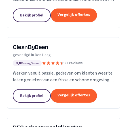
Wij hebben ervaring in de algemene ruimtes
Kantoor panden Scholen Zwembaden Vakantie
Vergelijk offertes
Bekijk profiel
parkeren Traphuizen...
CleanByDeen
gevestigd in Den Haag
9,8
31 reviews
Moving Score
Werken vanuit passie, gedreven om klanten weer te
laten genieten van een frisse en schone omgeving.
Uw interieur 100% bacterie, geur en VLEKVRIJ!
Beleef het weer als nieuw! Het bedrijf voor uw...
Vergelijk offertes
Bekijk profiel