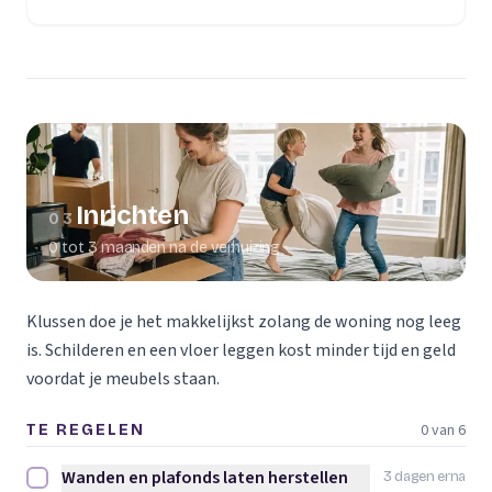
(opent in een nieuw tabblad)
Inrichten
03
0 tot 3 maanden na de verhuizing
Klussen doe je het makkelijkst zolang de woning nog leeg
is. Schilderen en een vloer leggen kost minder tijd en geld
voordat je meubels staan.
0 van 6
TE REGELEN
Wanden en plafonds laten herstellen
3 dagen erna
Wanden en plafonds laten herstellen afvinken