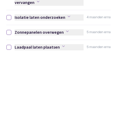
vervangen
Isolatie laten onderzoeken
4 maanden erna
Isolatie laten onderzoeken afvinken
Zonnepanelen overwegen
5 maanden erna
Zonnepanelen overwegen afvinken
Laadpaal laten plaatsen
5 maanden erna
Laadpaal laten plaatsen afvinken