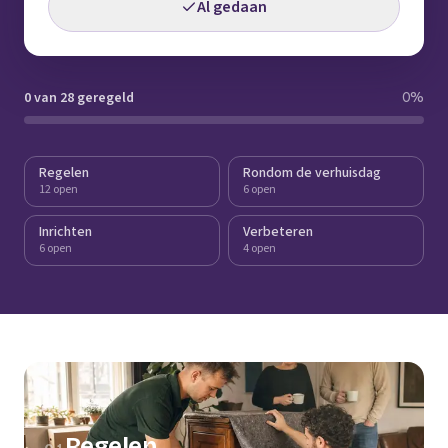
Al gedaan
0 van 28 geregeld
0
%
Regelen
Rondom de verhuisdag
12 open
6 open
Inrichten
Verbeteren
6 open
4 open
Regelen