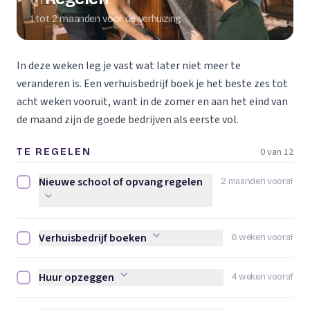
01
1 tot 2 maanden voor de verhuizing
In deze weken leg je vast wat later niet meer te
veranderen is. Een verhuisbedrijf boek je het beste zes tot
acht weken vooruit, want in de zomer en aan het eind van
de maand zijn de goede bedrijven als eerste vol.
0 van 12
TE REGELEN
Nieuwe school of opvang regelen
2 maanden vooraf
Nieuwe school of opvang regelen afvinken
Verhuisbedrijf boeken
6 weken vooraf
Verhuisbedrijf boeken afvinken
Huur opzeggen
4 weken vooraf
Huur opzeggen afvinken