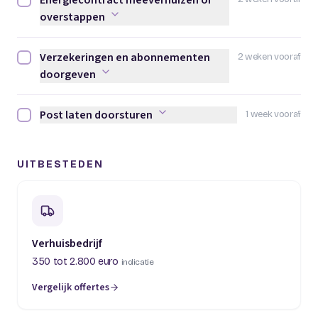
Energiecontract meeverhuizen of
Energiecontract meeverhuizen of overstappen afvinken
overstappen
Verzekeringen en abonnementen
2 weken vooraf
Verzekeringen en abonnementen doorgeven afvinken
doorgeven
Post laten doorsturen
1 week vooraf
Post laten doorsturen afvinken
UITBESTEDEN
Verhuisbedrijf
350 tot 2.800 euro
indicatie
Vergelijk offertes
(opent in een nieuw tabblad)