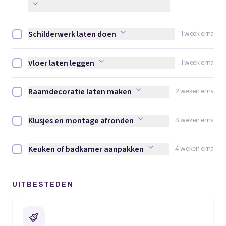
Schilderwerk laten doen
1 week erna
Schilderwerk laten doen afvinken
Vloer laten leggen
1 week erna
Vloer laten leggen afvinken
Raamdecoratie laten maken
2 weken erna
Raamdecoratie laten maken afvinken
Klusjes en montage afronden
3 weken erna
Klusjes en montage afronden afvinken
Keuken of badkamer aanpakken
4 weken erna
Keuken of badkamer aanpakken afvinken
UITBESTEDEN