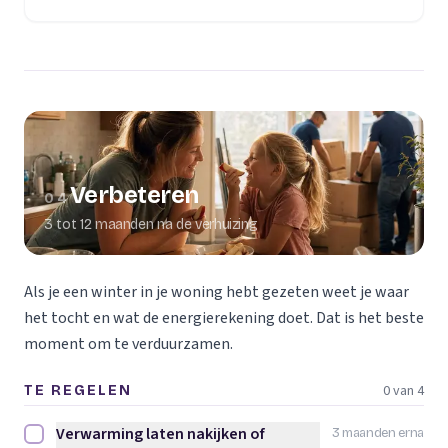
Verbeteren
04
3 tot 12 maanden na de verhuizing
Als je een winter in je woning hebt gezeten weet je waar
het tocht en wat de energierekening doet. Dat is het beste
moment om te verduurzamen.
0 van 4
TE REGELEN
Verwarming laten nakijken of
3 maanden erna
Verwarming laten nakijken of vervangen afvinken