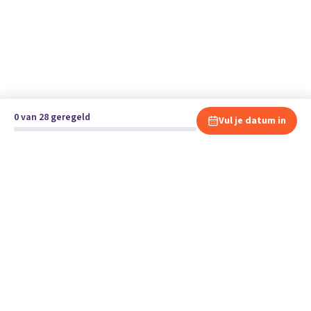
0 van 28 geregeld
Vul je datum in
Klaar om te verhuizen?
Vergelijk gratis en vrijblijvend verhuisbedrijven en andere
specialisten bij jou in de buurt.
Start je verhuizing