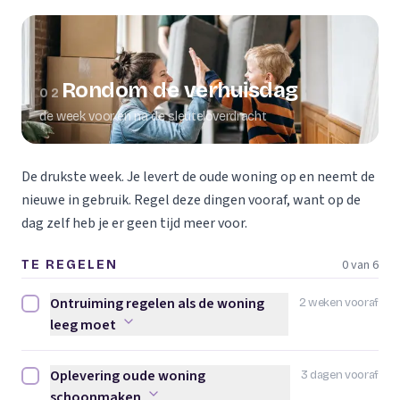
Rondom de verhuisdag
02
de week voor en na de sleuteloverdracht
De drukste week. Je levert de oude woning op en neemt de
nieuwe in gebruik. Regel deze dingen vooraf, want op de
dag zelf heb je er geen tijd meer voor.
0 van 6
TE REGELEN
Ontruiming regelen als de woning
2 weken vooraf
Ontruiming regelen als de woning leeg moet afvinken
leeg moet
Oplevering oude woning
3 dagen vooraf
Oplevering oude woning schoonmaken afvinken
schoonmaken