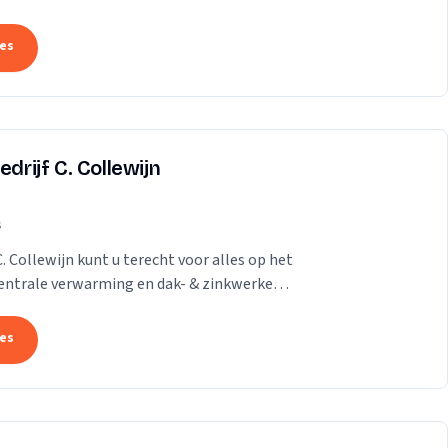
...
tes
drijf C. Collewijn
s
C. Collewijn kunt u terecht voor alles op het
 centrale verwarming en dak- & zinkwerken.
tes