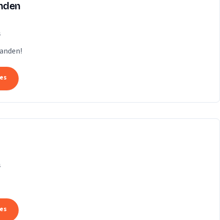
anden
s
Handen!
tes
s
tes