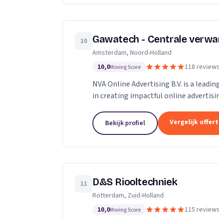
Gawatech - Centrale verwa
10
Amsterdam, Noord-Holland
10,0
118 review
Moving Score
NVA Online Advertising B.V. is a leadi
in creating impactful online advertis
professionals who are passionate...
Vergelijk offer
Bekijk profiel
D&S Riooltechniek
11
Rotterdam, Zuid-Holland
10,0
115 review
Moving Score