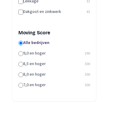
Lekkage
32
Dakgoot en zinkwerk
43
Moving Score
Alle bedrijven
9,0 en hoger
290
8,5 en hoger
300
8,0 en hoger
300
7,0 en hoger
300