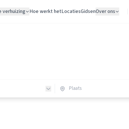
e verhuizing
Hoe werkt het
Locaties
Gidsen
Over ons
Verhuislift
Loodgieters
Woningontruiming
dgieters in Nederland
Schildersbedrijf
loodgieters in heel Nederland.
Vloerlegger
Elektricien