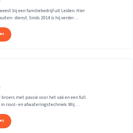
s
est bij een familiebedrijf uit Leiden. Hier
iten- dienst. Sinds 2014 is hij verder
...
tes
s
 broers met passie voor het vak en een full
 in riool- en afwateringstechniek. Wij
tes