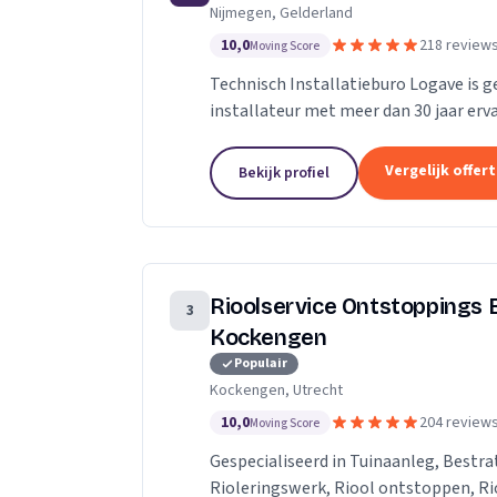
Nijmegen, Gelderland
10,0
218 review
Moving Score
Technisch Installatieburo Logave is g
installateur met meer dan 30 jaar erva
combiketels, maar zijn gespecialiseerd 
Vergelijk offer
Bekijk profiel
Rioolservice Ontstoppings B
3
Kockengen
Populair
Kockengen, Utrecht
10,0
204 review
Moving Score
Gespecialiseerd in Tuinaanleg, Bestra
Rioleringswerk, Riool ontstoppen, Rio