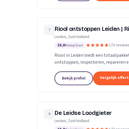
Riool ontstoppen Leiden | Ri
7
Leiden, Zuid-Holland
10,0
173 review
Moving Score
Riool in Leiden biedt een totaalpakk
ontstoppen, inspecteren, repareren en 
verstopt in Leiden, dan gaan onze...
Vergelijk offer
Bekijk profiel
De Leidse Loodgieter
8
Leiden, Zuid-Holland