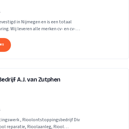
s
evestigd in Nijmegen en is een totaal
ring. Wij leveren alle merken cv- en cv-
in de...
tes
edrijf A.J. van Zutphen
s
tingswerk , Rioolontstoppingsbedrijf Div
ol reparatie, Rioolaanleg, Riool