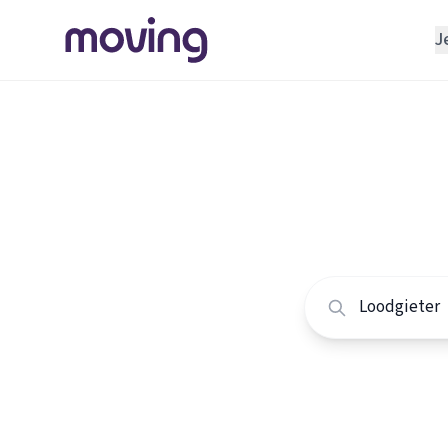
J
REGELEN
Verhuisbedrijf
Home
/
Nederland
/
Opslagruimte
Alle loo
INRICHTEN
Schoonmaakbedrijf
Vergelijk de beste 
Klusjesman
Loodgieter
Slotenmaker
TOOLS BIJ VERHUIZEN