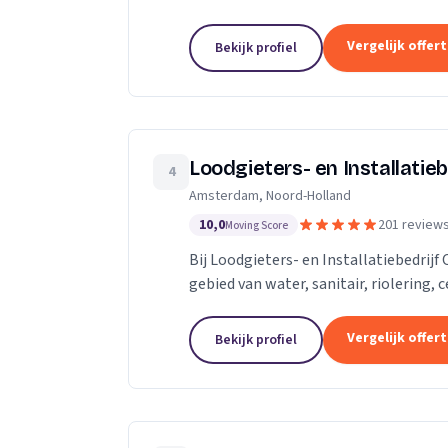
vervangen. Rioolcamera, Riooldetectie
Vergelijk offer
Bekijk profiel
Loodgieters- en Installatiebe
4
Amsterdam, Noord-Holland
10,0
201 review
Moving Score
Bij Loodgieters- en Installatiebedrijf 
gebied van water, sanitair, riolering,
Voor vakkundig installeren,...
Vergelijk offer
Bekijk profiel