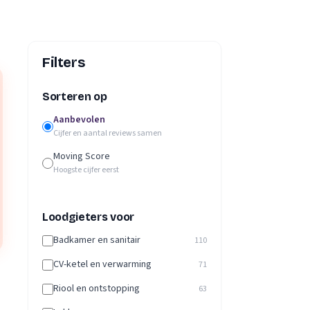
Filters
Sorteren op
Aanbevolen
Cijfer en aantal reviews samen
Moving Score
Hoogste cijfer eerst
Loodgieters voor
Badkamer en sanitair
110
CV-ketel en verwarming
71
Riool en ontstopping
63