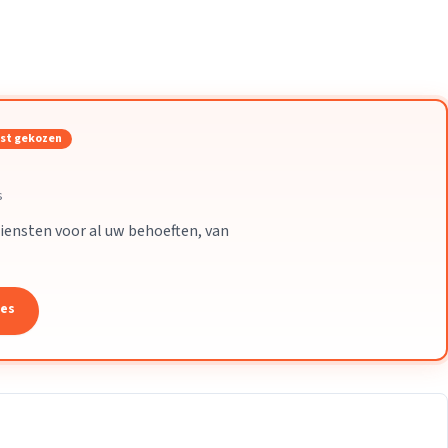
Verhuisvolume berekenen
enen
Energie vergelijken
st gekozen
s
iensten voor al uw behoeften, van
tes