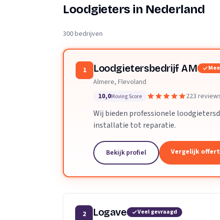
Verhuisplanner
Loodgieters in Nederland
Verhuisdozen berek
300 bedrijven
Loodgietersbedrijf AM
Mee
1
Almere, Flevoland
10,0
223 review
Moving Score
Wij bieden professionele loodgietersd
installatie tot reparatie.
Vergelijk offer
Bekijk profiel
Logave
Veel gevraagd
2