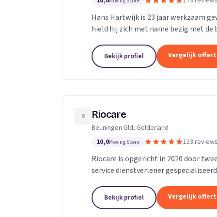
10,0
173 review
Moving Score
Hans Hartwijk is 23 jaar werkzaam gewe
hield hij zich met name bezig met de bu
gegaan als de Leidse Loodgieter. Met de
Vergelijk offer
Bekijk profiel
Riocare
9
Beuningen Gld, Gelderland
10,0
133 review
Moving Score
Riocare is opgericht in 2020 door twee
service dienstverlener gespecialiseerd
leveren diensten op het gebied van...
Vergelijk offer
Bekijk profiel