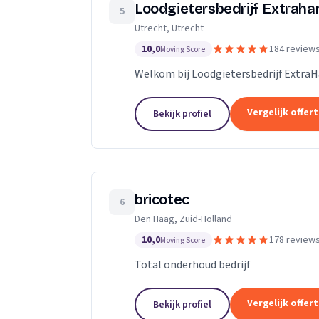
Loodgietersbedrijf Extrah
5
Utrecht, Utrecht
10,0
184 review
Moving Score
Welkom bij Loodgietersbedrijf Extra
Vergelijk offer
Bekijk profiel
bricotec
6
Den Haag, Zuid-Holland
10,0
178 review
Moving Score
Total onderhoud bedrijf
Vergelijk offer
Bekijk profiel