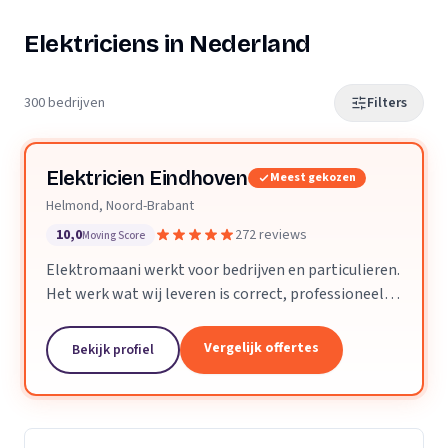
Elektriciens in Nederland
300 bedrijven
Filters
Elektricien Eindhoven
Meest gekozen
Helmond, Noord-Brabant
10,0
272 reviews
Moving Score
Elektromaani werkt voor bedrijven en particulieren.
Het werk wat wij leveren is correct, professioneel
en voldoet aan alle technische eisen. Kleine klussen
of grote projecten zijn geen enkel probleem.
Vergelijk offertes
Bekijk profiel