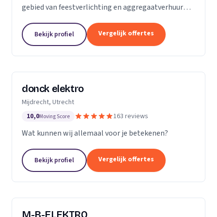
gebied van feestverlichting en aggregaatverhuur
voor evenementen en zorgt voor de complete
energievoorziening van kermissen door heel
Vergelijk offertes
Bekijk profiel
Nederland.
donck elektro
Mijdrecht, Utrecht
10,0
163 reviews
Moving Score
Wat kunnen wij allemaal voor je betekenen?
Vergelijk offertes
Bekijk profiel
M-B-ELEKTRO