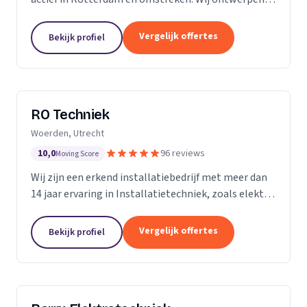
installeren en onderhouden woningen,
bedrijfspanden, horeca zaken, winkelcentra, en nog
Vergelijk offertes
Bekijk profiel
veel meer....
RO Techniek
Woerden, Utrecht
10,0
96 reviews
Moving Score
Wij zijn een erkend installatiebedrijf met meer dan
14 jaar ervaring in Installatietechniek, zoals elektra,
data en telefonie en loodgieterswerkzaamheden.
Vergelijk offertes
Bekijk profiel