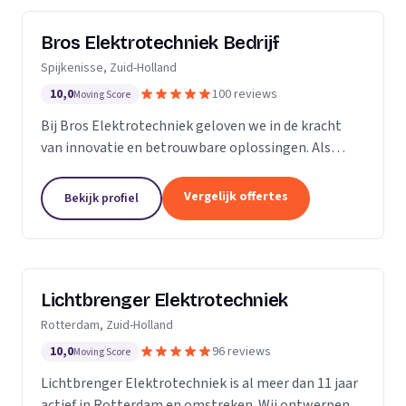
Bros Elektrotechniek Bedrijf
Spijkenisse, Zuid-Holland
10,0
100 reviews
Moving Score
Bij Bros Elektrotechniek geloven we in de kracht
van innovatie en betrouwbare oplossingen. Als
voorloper in de elektrotechnische industrie bieden
we al meer dan 25 jaar hoogwaardige diensten aan
Vergelijk offertes
Bekijk profiel
onze...
Lichtbrenger Elektrotechniek
Rotterdam, Zuid-Holland
10,0
96 reviews
Moving Score
Lichtbrenger Elektrotechniek is al meer dan 11 jaar
actief in Rotterdam en omstreken. Wij ontwerpen