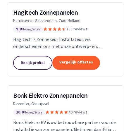
Hagitech Zonnepanelen
Hardinxveld-Giessendam, Zuid-Holland
9,8
135 reviews
Moving Score
Hagitech is Zonnekeur installateur, we
onderscheiden ons met onze ontwerp- en
systeemkennis, bouwkundige kennis van daken,
degelijke en nette montage, en ruime ervaring met
Vergelijk offertes
Bekijk profiel
BIPV (indak) systemen. Wij...
Bonk Elektro Zonnepanelen
Deventer, Overijssel
10,0
49 reviews
Moving Score
Bonk Elektro BV is uw betrouwbare partner voor de
installatie van zonnepanelen. Met meer dan 16 jaar