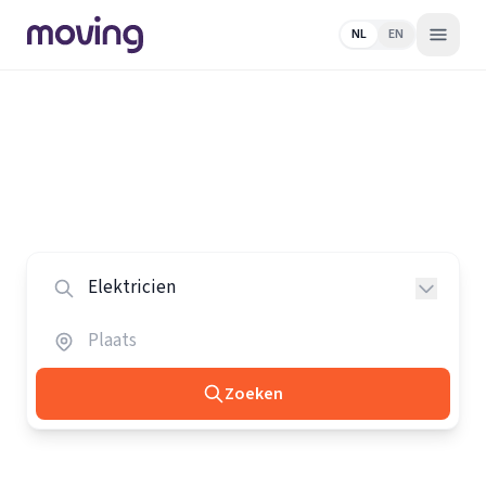
NL
EN
Home
/
Nederland
/
Elektriciens
Alle elektriciens in Nederland
Vergelijk de beste elektriciens in heel Nederland.
Zoeken