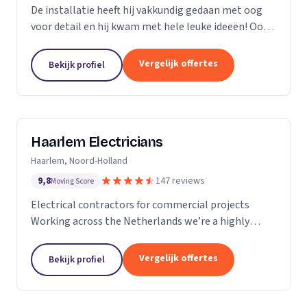
De installatie heeft hij vakkundig gedaan met oog
voor detail en hij kwam met hele leuke ideeën! Ook
heeft hij ons... goed op de hoogte gehouden van de
levertijden en we konden erg snel met hem...
Vergelijk offertes
Bekijk profiel
Haarlem Electricians
Haarlem, Noord-Holland
9,8
147 reviews
Moving Score
Electrical contractors for commercial projects
Working across the Netherlands we’re a highly
professional team who excel in the design,
installation, repair and maintenance of electrical
Vergelijk offertes
Bekijk profiel
works in...