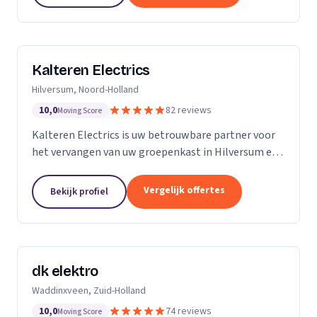
Kalteren Electrics
Hilversum, Noord-Holland
10,0
82 reviews
Moving Score
Kalteren Electrics is uw betrouwbare partner voor
het vervangen van uw groepenkast in Hilversum en
omgeving. Met ruim 10 jaar ervaring en de
benodigde diploma's en certificeringen, sta ik klaar
Vergelijk offertes
Bekijk profiel
om u...
dk elektro
Waddinxveen, Zuid-Holland
10,0
74 reviews
Moving Score