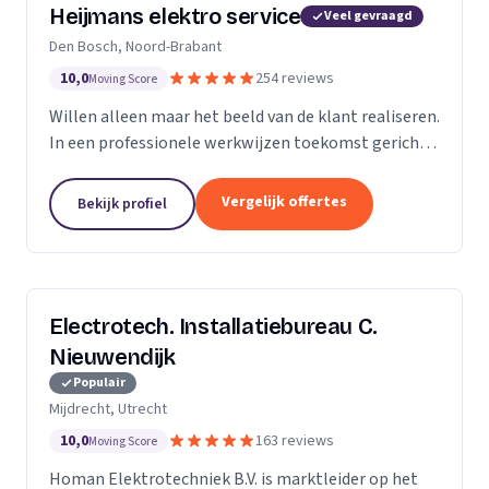
Heijmans elektro service
Veel gevraagd
Den Bosch, Noord-Brabant
10,0
254 reviews
Moving Score
Willen alleen maar het beeld van de klant realiseren.
In een professionele werkwijzen toekomst gericht.
Zodat we voorbereid zijn op de beeld van de
toekomst.
Vergelijk offertes
Bekijk profiel
Electrotech. Installatiebureau C.
Nieuwendijk
Populair
Mijdrecht, Utrecht
10,0
163 reviews
Moving Score
Homan Elektrotechniek B.V. is marktleider op het