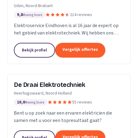
Uden, Noord-Brabant
9,8
214 reviews
Moving Score
Elektroservice Eindhoven is al 16 jaar de expert op
het gebied van elektrotechniek. Wij hebben ons
gespecialiseerd in zonnepanelen, laadpalen en
meterkasten. Wij komen altijd langs om passend
Vergelijk offertes
Bekijk profiel
advies...
De Draai Elektrotechniek
Heerhugowaard, Noord-Holland
10,0
55 reviews
Moving Score
Bent u op zoek naar een ervaren elektricien die
samen met u voor een topresultaat gaat?
Vergelijk offertes
Bekijk profiel