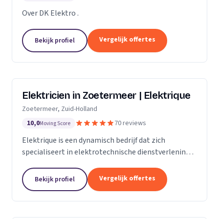
Over DK Elektro .
Vergelijk offertes
Bekijk profiel
Elektricien in Zoetermeer | Elektrique
Zoetermeer, Zuid-Holland
10,0
70 reviews
Moving Score
Elektrique is een dynamisch bedrijf dat zich
specialiseert in elektrotechnische dienstverlening.
Met een sterke focus op kwaliteit en
klanttevredenheid, streven we ernaar om elke klus,
Vergelijk offertes
Bekijk profiel
groot of...