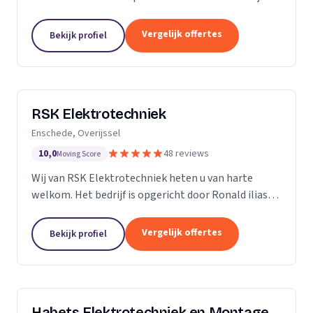
ervaring in de branche, onderscheiden we ons door
vakmanschap, kennis van zaken en persoonlijk en...
Vergelijk offertes
Bekijk profiel
RSK Elektrotechniek
Enschede, Overijssel
10,0
48 reviews
Moving Score
Wij van RSK Elektrotechniek heten u van harte
welkom. Het bedrijf is opgericht door Ronald ilias
beter bekend als Ronald Koda, het bedrijf is
opgericht op 25 juli 2021. Als gecertificeerde
Vergelijk offertes
Bekijk profiel
aannemers...
Habets Elektrotechniek en Montage