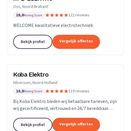
Oss, Noord-Brabant
10,0
122 reviews
Moving Score
WELCOME kwalitatieve electrotechniek
Vergelijk offertes
Bekijk profiel
Koba Elektro
Hilversum, Noord-Holland
10,0
119 reviews
Moving Score
Bij Koba Elektro bieden wij betaalbare tarieven, zijn
wij gecertificeerd, vertrouwd en 24/7 bereikbaar.
Onze snelle respons garandeert dat uw elektrische
problemen snel worden opgelost.
Vergelijk offertes
Bekijk profiel