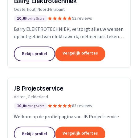
Barry Elektrotechniek
Oosterhout, Noord-Brabant
10,0
92 reviews
Moving Score
Barry ELEKTROTECHNIEK, verzorgt alle uw wensen
op het gebied van elektrawerk, met een uitstekende
service! Particulieren, Verenigingen van Eigenaren,
Scholen en Bedrijven. Groepenkast vernieuwen,...
Vergelijk offertes
Bekijk profiel
JB Projectservice
Aalten, Gelderland
10,0
83 reviews
Moving Score
Welkom op de profielpagina van JB Projectservice.
Vergelijk offertes
Bekijk profiel