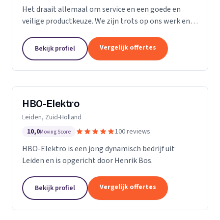
Het draait allemaal om service en een goede en
veilige productkeuze. We zijn trots op ons werk en
we gaan bij u thuis of op kantoor niet anders te werk
dan bij onszelf. We vinden ons werk belangrijk,...
Vergelijk offertes
Bekijk profiel
HBO-Elektro
Leiden, Zuid-Holland
10,0
100 reviews
Moving Score
HBO-Elektro is een jong dynamisch bedrijf uit
Leiden en is opgericht door Henrik Bos.
Vergelijk offertes
Bekijk profiel