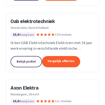
Oab elektrotechniek
Amsterdam, Noord-Holland
10,0
119 reviews
Moving Score
Ik ben OAB Elektrotechniek Elektricien met 14 jaar
werk ervaring in verschillende elektrische
installaties. Zoals keuken installatie, verlichting
groepenkasten noem het maar op bijna alles
Vergelijk offertes
Bekijk profiel
Axon Elektra
Nieuwegein, Utrecht
10,0
111 reviews
Moving Score