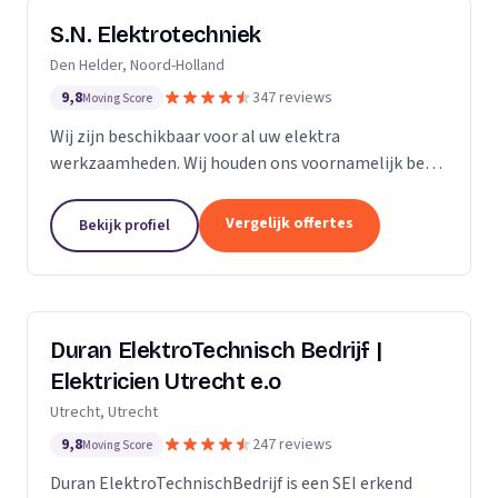
S.N. Elektrotechniek
Den Helder, Noord-Holland
9,8
347 reviews
Moving Score
Wij zijn beschikbaar voor al uw elektra
werkzaamheden. Wij houden ons voornamelijk bezig
met het vervangen en/of uitbreiden van
groepenkastinstallaties & laadpalen.
Vergelijk offertes
Bekijk profiel
Duran ElektroTechnisch Bedrijf |
Elektricien Utrecht e.o
Utrecht, Utrecht
9,8
247 reviews
Moving Score
Duran ElektroTechnischBedrijf is een SEI erkend