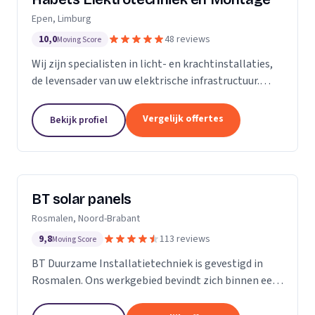
Epen, Limburg
10,0
48 reviews
Moving Score
Wij zijn specialisten in licht- en krachtinstallaties,
de levensader van uw elektrische infrastructuur.
Onze expertise strekt zich uit tot elk kantoor,
fabriek of woonhuis, waar we de basis leggen...
Vergelijk offertes
Bekijk profiel
BT solar panels
Rosmalen, Noord-Brabant
9,8
113 reviews
Moving Score
BT Duurzame Installatietechniek is gevestigd in
Rosmalen. Ons werkgebied bevindt zich binnen een
straal van ongeveer 25 kilometer rondom ‘s-
Hertogenbosch. Deze keuze hebben wij specifiek