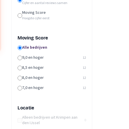
Cijfer en aantal reviews samen
Moving Score
Hoogste cijfer eerst
Moving Score
Alle bedrijven
9,0 en hoger
12
8,5 en hoger
12
8,0 en hoger
12
7,0 en hoger
12
Locatie
Alleen bedrijven uit Krimpen aan
0
den IJssel