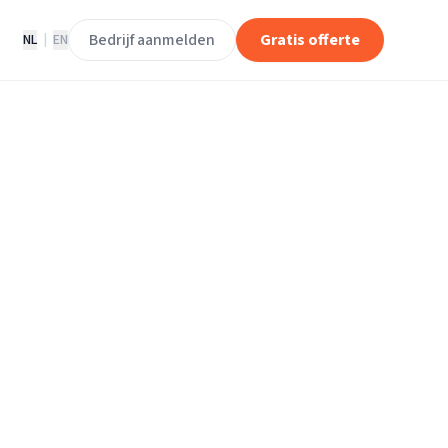
Bedrijf aanmelden
Gratis offerte
NL
|
EN
rhuisliften in
n IJssel
an den IJssel.