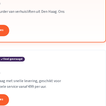
s
uurder van verhuisliften uit Den Haag. Ons
tes
Veel gevraagd
s
Haag met snelle levering, geschikt voor
le service vanaf €99 per uur.
tes