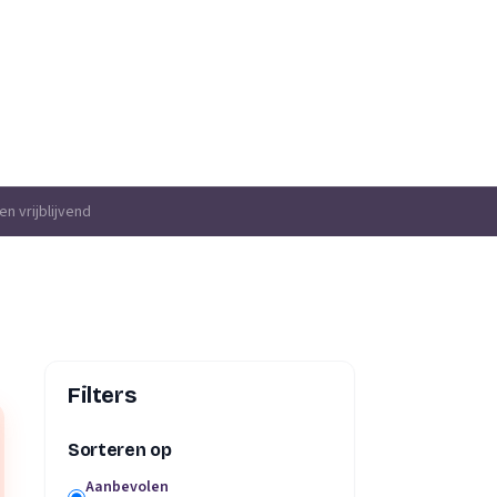
 IJssel
n vrijblijvend
Filters
Sorteren op
Aanbevolen