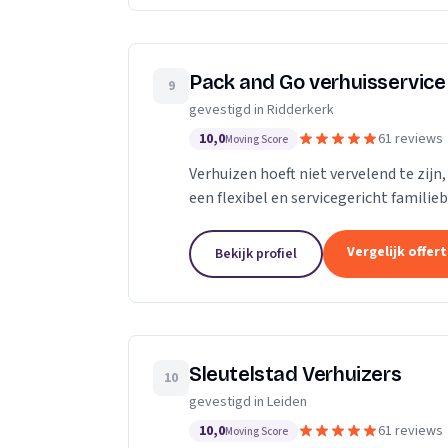
Pack and Go verhuisservice
9
gevestigd in Ridderkerk
10,0
61 reviews
Moving Score
Verhuizen hoeft niet vervelend te zijn
een flexibel en servicegericht familieb
verhuizingen. Met ons team van...
Vergelijk offer
Bekijk profiel
Sleutelstad Verhuizers
10
gevestigd in Leiden
10,0
61 reviews
Moving Score