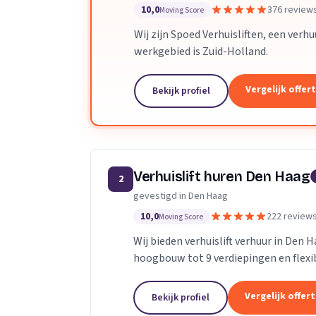
10,0
376 review
Moving Score
Wij zijn Spoed Verhuisliften, een verh
werkgebied is Zuid-Holland.
Vergelijk offer
Bekijk profiel
Verhuislift huren Den Haag
2
gevestigd in Den Haag
10,0
222 review
Moving Score
Wij bieden verhuislift verhuur in Den 
hoogbouw tot 9 verdiepingen en flexibe
Vergelijk offer
Bekijk profiel