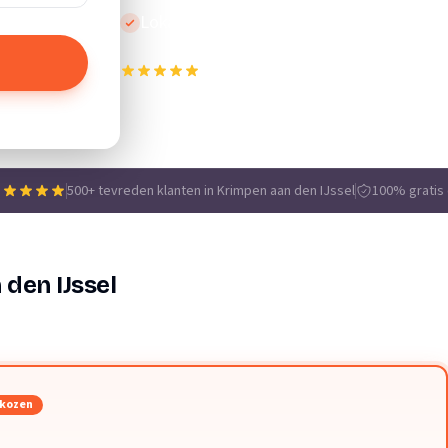
Lokale vakmensen
500+ tevreden klanten in Krimpen aan den
e
500+ tevreden klanten in Krimpen aan den IJssel
100% gratis e
 den IJssel
ekozen