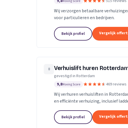
9,8
515 reviews
Moving Score
Wij verzorgen betaalbare verhuizinge
voor particulieren en bedrijven.
Vergelijk offer
Bekijk profiel
Verhuislift huren Rotterda
8
gevestigd in Rotterdam
9,8
469 reviews
Moving Score
Wij verhuren verhuisliften in Rotterd
en efficiënte verhuizing, inclusief ladd
Vergelijk offer
Bekijk profiel