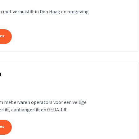
n met verhuislift in Den Haag en omgeving
tes
m
am met ervaren operators voor een veilige
erlift, aanhangerlift en GEDA-lift.
tes