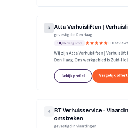
Atta Verhuisliften | Verhuisl
3
gevestigd in Den Haag
10,0
110 review
Moving Score
Wij zijn Atta Verhuisliften | Verhuislif
Den Haag. Ons werkgebied is Zuid-Hol
Vergelijk offer
Bekijk profiel
BT Verhuisservice - Vlaard
4
omstreken
gevestigd in Vlaardingen