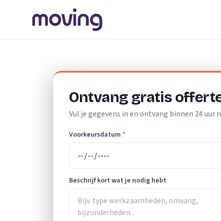
Home
/
Nederland
/
Zuid-Holland
/
Krimpen aan den IJssel
Ontvang gratis offert
Vul je gegevens in en ontvang binnen 24 uur r
Voorkeursdatum
*
Beschrijf kort wat je nodig hebt