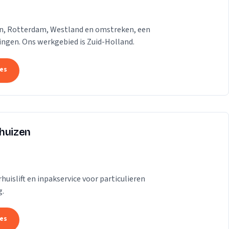
gen, Rotterdam, Westland en omstreken, een
dingen. Ons werkgebied is Zuid-Holland.
tes
rhuizen
uislift en inpakservice voor particulieren
g.
tes