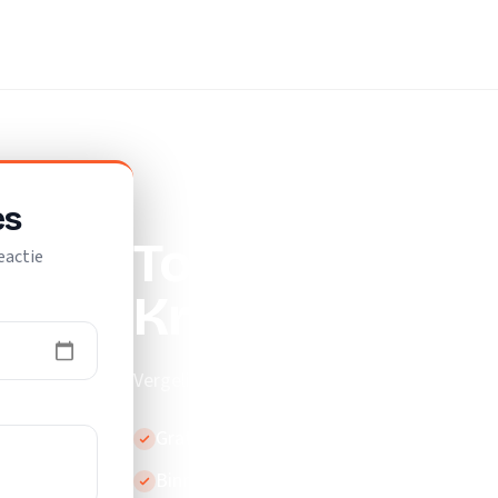
/
Verhuislift
es
Top 10 beste ve
eactie
Krimpen aan de
Vergelijk de beste verhuisliften in Krimpen a
Gratis en vrijblijvend
Binnen 24 uur reactie