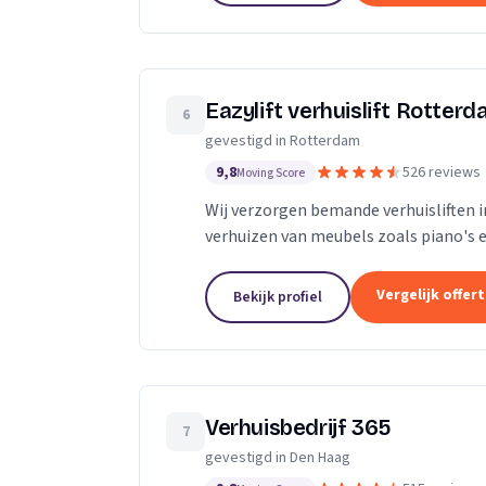
Eazylift verhuislift Rotter
6
gevestigd in Rotterdam
9,8
526 reviews
Moving Score
Wij verzorgen bemande verhuisliften i
verhuizen van meubels zoals piano's e
Vergelijk offer
Bekijk profiel
Verhuisbedrijf 365
7
gevestigd in Den Haag