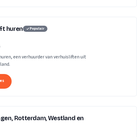
ift huren
Populair
s
t huren, een verhuurder van verhuisliften uit
land.
tes
ingen, Rotterdam, Westland en