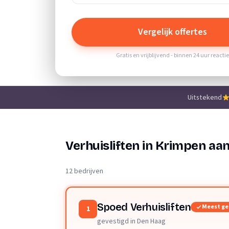
Vergelijk offertes
Gratis en vrijblijvend - binnen 24 uur reacti
Uitstekend
Verhuisliften in Krimpen aan
12 bedrijven
Spoed Verhuisliften
Meest g
1
gevestigd in Den Haag