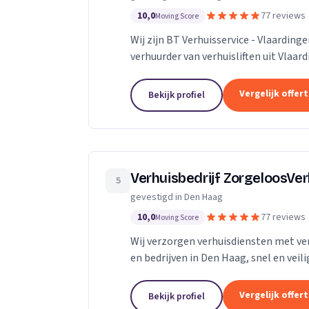
10,0
77 reviews
Moving Score
Wij zijn BT Verhuisservice - Vlaardin
verhuurder van verhuisliften uit Vlaar
Vergelijk offer
Bekijk profiel
Verhuisbedrijf ZorgeloosVe
5
gevestigd in Den Haag
10,0
77 reviews
Moving Score
Wij verzorgen verhuisdiensten met verh
en bedrijven in Den Haag, snel en veili
Vergelijk offer
Bekijk profiel