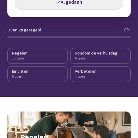
Al gedaan
0 van 28 geregeld
0
%
Regelen
Rondom de verhuisdag
12 open
6 open
Inrichten
Verbeteren
6 open
4 open
Regelen