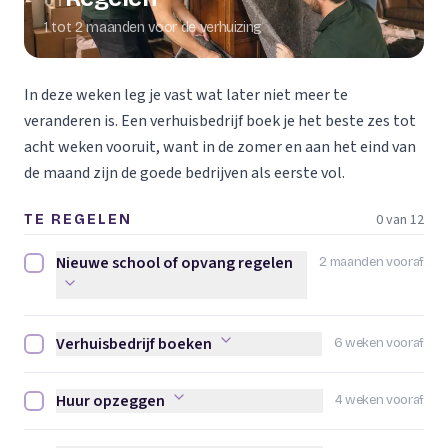
01
1 tot 2 maanden voor de verhuizing
In deze weken leg je vast wat later niet meer te
veranderen is. Een verhuisbedrijf boek je het beste zes tot
acht weken vooruit, want in de zomer en aan het eind van
de maand zijn de goede bedrijven als eerste vol.
0 van 12
TE REGELEN
Nieuwe school of opvang regelen
2 maanden vooraf
Nieuwe school of opvang regelen afvinken
Verhuisbedrijf boeken
6 weken vooraf
Verhuisbedrijf boeken afvinken
Huur opzeggen
4 weken vooraf
Huur opzeggen afvinken