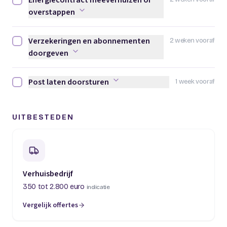
Energiecontract meeverhuizen of
Energiecontract meeverhuizen of overstappen afvinken
overstappen
Verzekeringen en abonnementen
2 weken vooraf
Verzekeringen en abonnementen doorgeven afvinken
doorgeven
Post laten doorsturen
1 week vooraf
Post laten doorsturen afvinken
UITBESTEDEN
Verhuisbedrijf
350 tot 2.800 euro
indicatie
Vergelijk offertes
(opent in een nieuw tabblad)