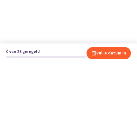
0 van 28 geregeld
Vul je datum in
Klaar om te verhuizen?
Vergelijk gratis en vrijblijvend verhuisbedrijven en andere
specialisten bij jou in de buurt.
Start je verhuizing