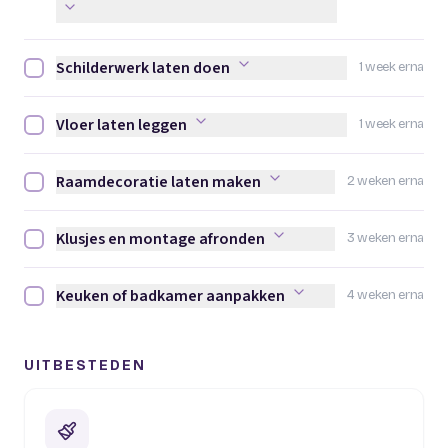
Schilderwerk laten doen
1 week erna
Schilderwerk laten doen afvinken
Vloer laten leggen
1 week erna
Vloer laten leggen afvinken
Raamdecoratie laten maken
2 weken erna
Raamdecoratie laten maken afvinken
Klusjes en montage afronden
3 weken erna
Klusjes en montage afronden afvinken
Keuken of badkamer aanpakken
4 weken erna
Keuken of badkamer aanpakken afvinken
UITBESTEDEN