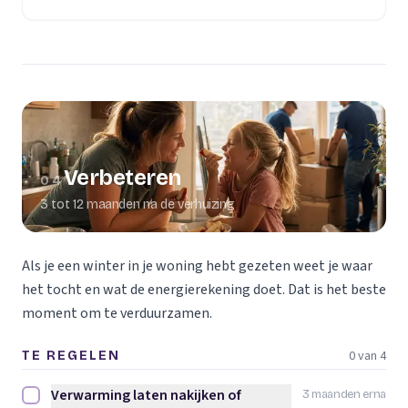
Verbeteren
04
3 tot 12 maanden na de verhuizing
Als je een winter in je woning hebt gezeten weet je waar
het tocht en wat de energierekening doet. Dat is het beste
moment om te verduurzamen.
0 van 4
TE REGELEN
Verwarming laten nakijken of
3 maanden erna
Verwarming laten nakijken of vervangen afvinken