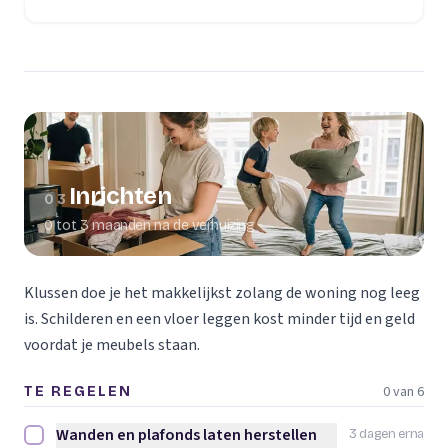
(opent in een nieuw tabblad)
Inrichten
03
0 tot 3 maanden na de verhuizing
Klussen doe je het makkelijkst zolang de woning nog leeg
is. Schilderen en een vloer leggen kost minder tijd en geld
voordat je meubels staan.
0 van 6
TE REGELEN
Wanden en plafonds laten herstellen
3 dagen erna
Wanden en plafonds laten herstellen afvinken