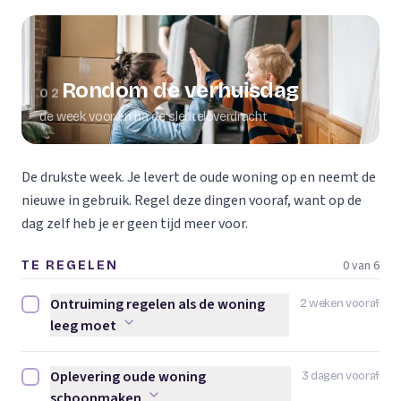
Rondom de verhuisdag
02
de week voor en na de sleuteloverdracht
De drukste week. Je levert de oude woning op en neemt de
nieuwe in gebruik. Regel deze dingen vooraf, want op de
dag zelf heb je er geen tijd meer voor.
0 van 6
TE REGELEN
Ontruiming regelen als de woning
2 weken vooraf
Ontruiming regelen als de woning leeg moet afvinken
leeg moet
Oplevering oude woning
3 dagen vooraf
Oplevering oude woning schoonmaken afvinken
schoonmaken