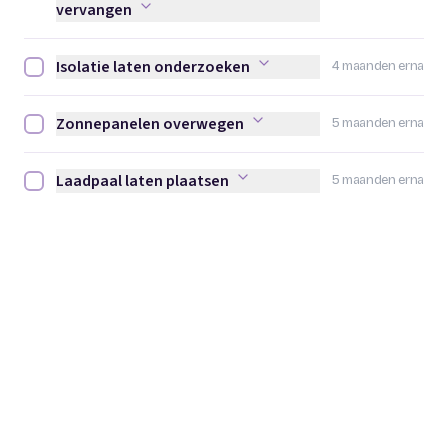
vervangen
Isolatie laten onderzoeken
4 maanden erna
Isolatie laten onderzoeken afvinken
Zonnepanelen overwegen
5 maanden erna
Zonnepanelen overwegen afvinken
Laadpaal laten plaatsen
5 maanden erna
Laadpaal laten plaatsen afvinken