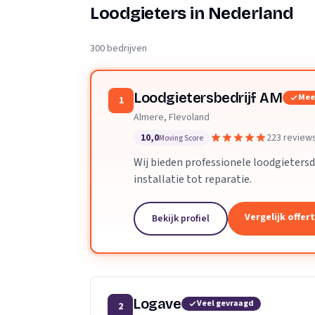
Verhuisplanner
Loodgieters in Nederland
Verhuisdozen berek
300 bedrijven
Loodgietersbedrijf AM
Mee
1
Almere, Flevoland
10,0
223 review
Moving Score
Wij bieden professionele loodgietersd
installatie tot reparatie.
Vergelijk offer
Bekijk profiel
Logave
Veel gevraagd
2