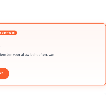
Verhuisvolume berekenen
enen
Energie vergelijken
st gekozen
s
iensten voor al uw behoeften, van
tes