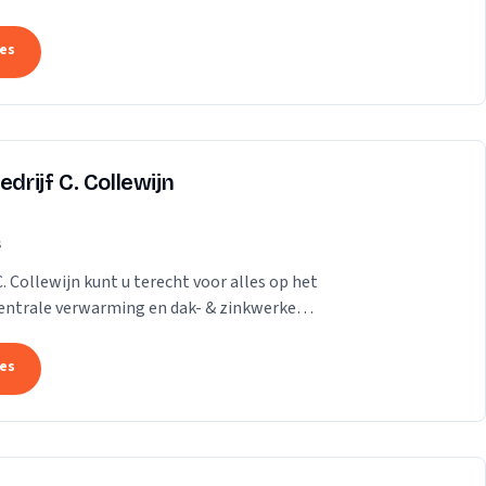
...
tes
drijf C. Collewijn
s
C. Collewijn kunt u terecht voor alles op het
 centrale verwarming en dak- & zinkwerken.
tes