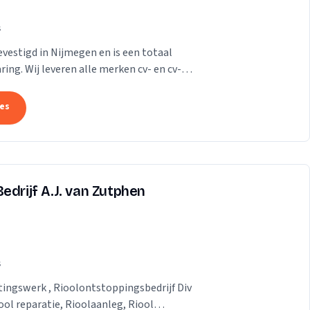
s
evestigd in Nijmegen en is een totaal
ring. Wij leveren alle merken cv- en cv-
in de...
tes
edrijf A.J. van Zutphen
s
tingswerk , Rioolontstoppingsbedrijf Div
ol reparatie, Rioolaanleg, Riool