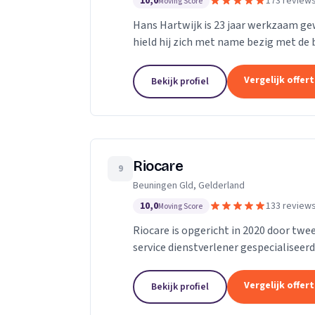
10,0
173 review
Moving Score
Hans Hartwijk is 23 jaar werkzaam gewe
hield hij zich met name bezig met de bu
gegaan als de Leidse Loodgieter. Met de
Vergelijk offer
Bekijk profiel
Riocare
9
Beuningen Gld, Gelderland
10,0
133 review
Moving Score
Riocare is opgericht in 2020 door twee
service dienstverlener gespecialiseerd
leveren diensten op het gebied van...
Vergelijk offer
Bekijk profiel