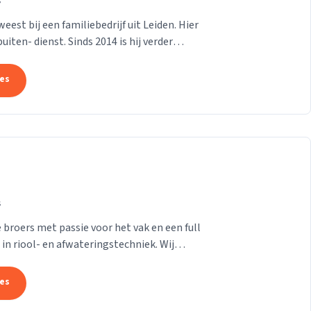
s
est bij een familiebedrijf uit Leiden. Hier
iten- dienst. Sinds 2014 is hij verder
...
tes
s
 broers met passie voor het vak en een full
 in riool- en afwateringstechniek. Wij
tes