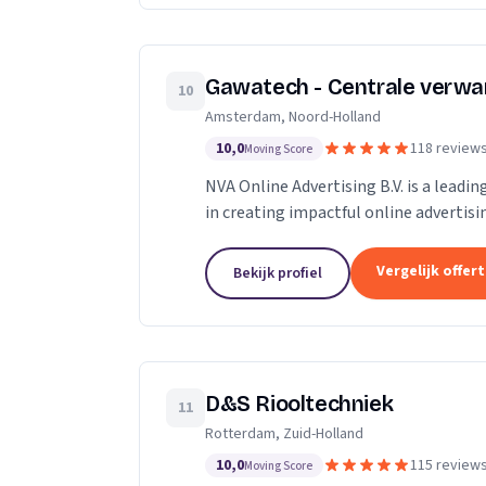
Gawatech - Centrale verwa
10
Amsterdam, Noord-Holland
10,0
118 review
Moving Score
NVA Online Advertising B.V. is a leadi
in creating impactful online advertis
professionals who are passionate...
Vergelijk offer
Bekijk profiel
D&S Riooltechniek
11
Rotterdam, Zuid-Holland
10,0
115 review
Moving Score