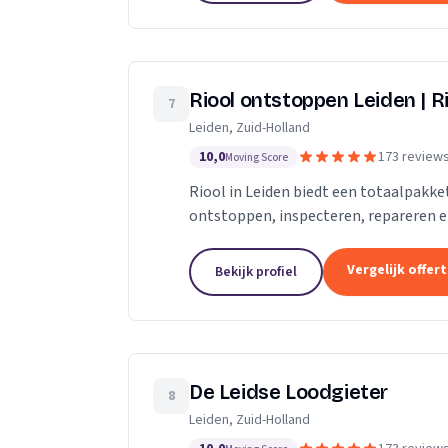
Riool ontstoppen Leiden | Ri
7
Leiden, Zuid-Holland
10,0
173 review
Moving Score
Riool in Leiden biedt een totaalpakk
ontstoppen, inspecteren, repareren en 
verstopt in Leiden, dan gaan onze...
Vergelijk offer
Bekijk profiel
De Leidse Loodgieter
8
Leiden, Zuid-Holland