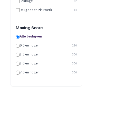
Lekkage
32
Dakgoot en zinkwerk
43
Moving Score
Alle bedrijven
9,0 en hoger
290
8,5 en hoger
300
8,0 en hoger
300
7,0 en hoger
300