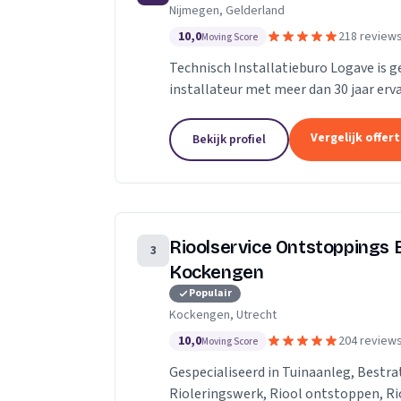
Nijmegen, Gelderland
10,0
218 review
Moving Score
Technisch Installatieburo Logave is g
installateur met meer dan 30 jaar erva
combiketels, maar zijn gespecialiseerd 
Vergelijk offer
Bekijk profiel
Rioolservice Ontstoppings B
3
Kockengen
Populair
Kockengen, Utrecht
10,0
204 review
Moving Score
Gespecialiseerd in Tuinaanleg, Bestra
Rioleringswerk, Riool ontstoppen, Rio