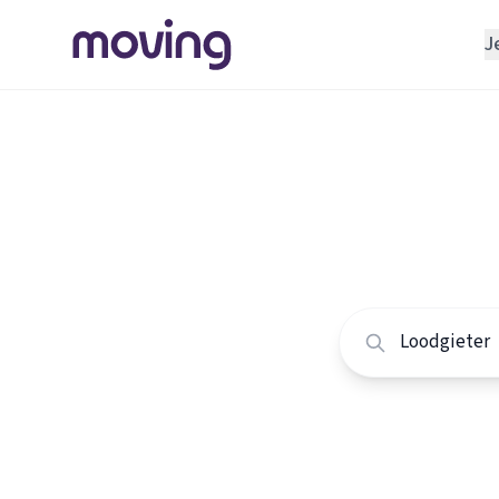
J
REGELEN
Verhuisbedrijf
Home
/
Nederland
/
Opslagruimte
Alle loo
INRICHTEN
Schoonmaakbedrijf
Vergelijk de beste 
Klusjesman
Loodgieter
Slotenmaker
TOOLS BIJ VERHUIZEN