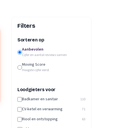
Filters
Sorteren op
Aanbevolen
Cijfer en aantal reviews samen
Moving Score
Hoogste cijfer eerst
Loodgieters voor
Badkamer en sanitair
110
CV-ketel en verwarming
71
Riool en ontstopping
63