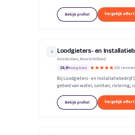
vervangen. Rioolcamera, Riooldetectie
Vergelijk offer
Bekijk profiel
Loodgieters- en Installatiebe
4
Amsterdam, Noord-Holland
10,0
201 review
Moving Score
Bij Loodgieters- en Installatiebedrijf 
gebied van water, sanitair, riolering,
Voor vakkundig installeren,...
Vergelijk offer
Bekijk profiel