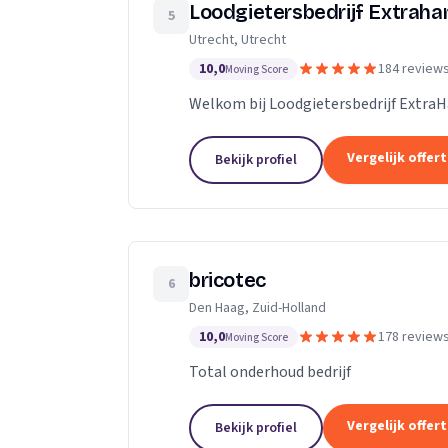
Loodgietersbedrijf Extrah
5
Utrecht, Utrecht
10,0
184 review
Moving Score
Welkom bij Loodgietersbedrijf Extra
Vergelijk offer
Bekijk profiel
bricotec
6
Den Haag, Zuid-Holland
10,0
178 review
Moving Score
Total onderhoud bedrijf
Vergelijk offer
Bekijk profiel