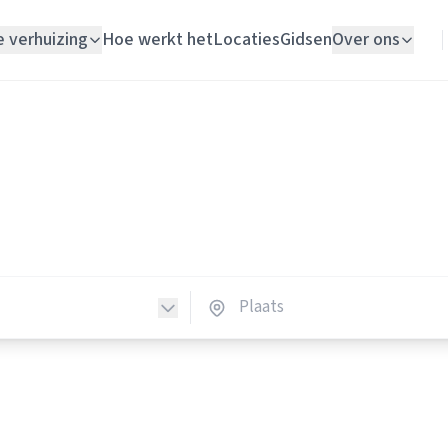
e verhuizing
Hoe werkt het
Locaties
Gidsen
Over ons
Verhuislift
Loodgieters
Woningontruiming
dgieters in Nederland
Schildersbedrijf
loodgieters in heel Nederland.
Vloerlegger
Elektricien