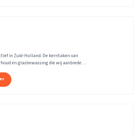
 actief in Zuid-Holland. De kerntaken van
rhoud en glasbewassing die wij aanbieden
n....
tes