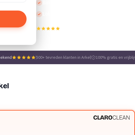
Binnen 24 uur reactie
Lokale vakmensen
500+ tevreden klanten in Arkel
e
tekend
500+ tevreden klanten in Arkel
100% gratis en vrijbli
kel