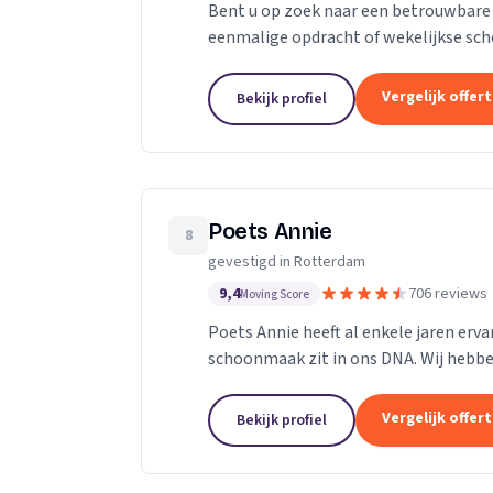
Bent u op zoek naar een betrouwbare
eenmalige opdracht of wekelijkse sch
groeiende onderneming die zich uit wil
Vergelijk offer
Bekijk profiel
Poets Annie
8
gevestigd in Rotterdam
9,4
706 reviews
Moving Score
Poets Annie heeft al enkele jaren er
schoonmaak zit in ons DNA. Wij hebb
panden Scholen Zwembaden Vakantie 
Vergelijk offer
Bekijk profiel