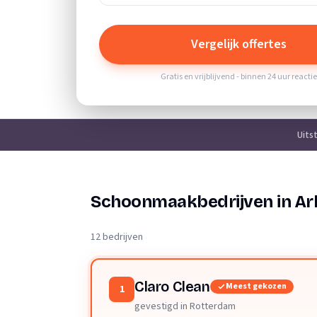
Vergelijk offertes
Gratis en vrijblijvend - binnen 24 uur reacti
Uits
Schoonmaakbedrijven in Ar
12 bedrijven
Claro Clean
Meest gekozen
1
gevestigd in Rotterdam