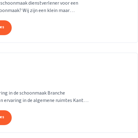
 schoonmaak dienstverlener voor een
oonmaak? Wij zijn een klein maar
t breiden in het vak.
tes
varing in de schoonmaak Branche
en ervaring in de algemene ruimtes Kantoor
parkeren Traphuizen...
tes