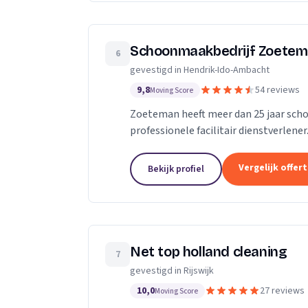
Schoonmaakbedrijf Zoete
6
gevestigd in Hendrik-Ido-Ambacht
9,8
54 reviews
Moving Score
Zoeteman heeft meer dan 25 jaar scho
professionele facilitair dienstverlen
zijn we actief in de regio Rotterdam,...
Vergelijk offer
Bekijk profiel
Net top holland cleaning
7
gevestigd in Rijswijk
10,0
27 reviews
Moving Score