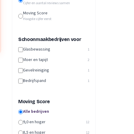
Cijfer en aantal reviews samen
Moving Score
Hoogste cijfer eerst
Schoonmaakbedrijven voor
Glasbewassing
1
Vloer en tapijt
2
Gevelreiniging
1
Bedrijfspand
1
Moving Score
Alle bedrijven
9,0 en hoger
12
8,5 en hoger
12