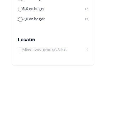
8,0 en hoger
12
7,0 en hoger
12
Locatie
Alleen bedrijven uit Arkel
0