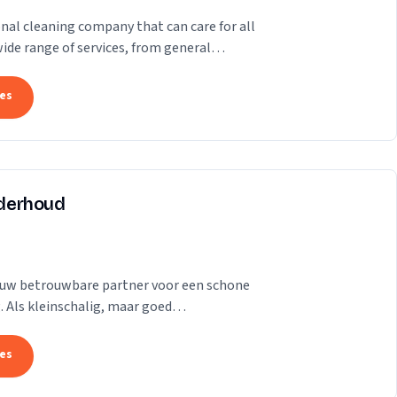
ional cleaning company that can care for all
wide range of services, from general
.
tes
derhoud
 uw betrouwbare partner voor een schone
Als kleinschalig, maar goed
oetermeer, bieden wij...
tes