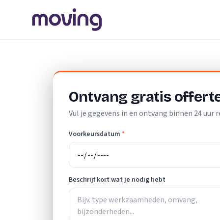
Home
/
Nederland
/
Zuid-Holland
/
Arkel
/
Schoonmaakbedr
Ontvang gratis offert
Vul je gegevens in en ontvang binnen 24 uur r
Voorkeursdatum
*
Beschrijf kort wat je nodig hebt