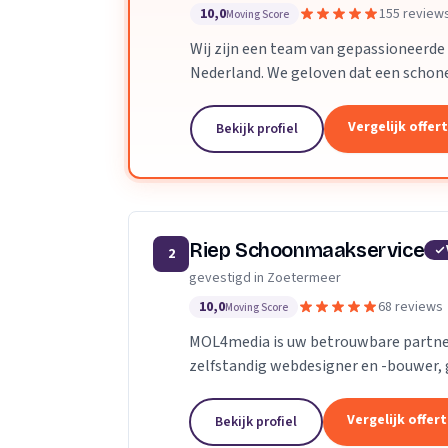
10,0
155 review
Moving Score
Wij zijn een team van gepassioneerde
Nederland. We geloven dat een schone
het verbetert je welzijn, productivi
elke woning en elk kantoor alsof het ons eigen is. Wij
Vergelijk offer
Bekijk profiel
gepassioneerde schoonmaakprofession
geloven dat een schone ruimte je dage
welzijn, productiviteit en gemoedsr
elk kantoor alsof het ons eigen is. Met jarenlange ervaring en duizenden
tevreden klanten weten we dat vertr
Riep Schoonmaakservice
2
gebruiken gecertificeerde milieuvrien
gevestigd in Zoetermeer
technieken en een persoonlijke aanpa
10,0
68 reviews
Moving Score
MOL4media is uw betrouwbare partner
zelfstandig webdesigner en -bouwer, 
Management Systeem Joomla, zet ik, T
Vergelijk offer
Bekijk profiel