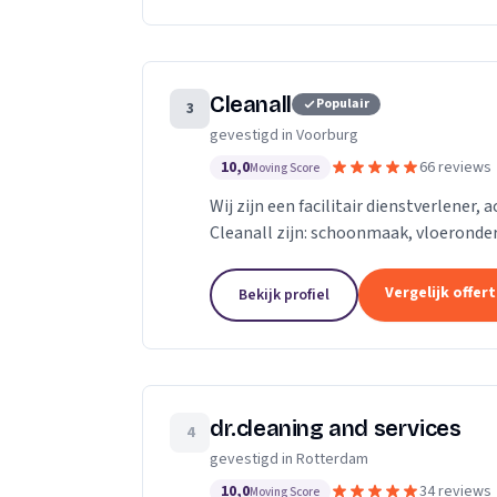
Cleanall
Populair
3
gevestigd in Voorburg
10,0
66 reviews
Moving Score
Wij zijn een facilitair dienstverlener,
Cleanall zijn: schoonmaak, vloeronde
in particulieren en zakelijke omgevinge
Vergelijk offer
Bekijk profiel
dr.cleaning and services
4
gevestigd in Rotterdam
10,0
34 reviews
Moving Score