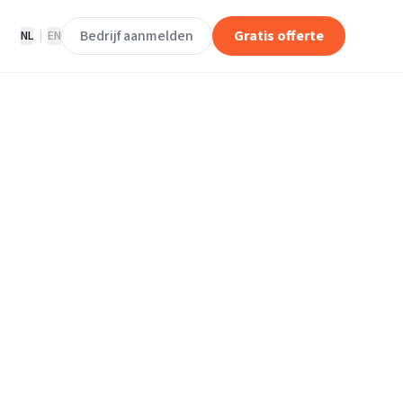
Bedrijf aanmelden
Gratis offerte
NL
|
EN
rijven in
rkel.