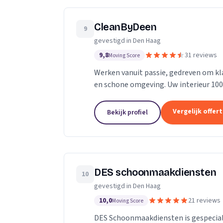
CleanByDeen
9
gevestigd in Den Haag
9,8
31 reviews
Moving Score
Werken vanuit passie, gedreven om kla
en schone omgeving. Uw interieur 100% bact
weer als nieuw! Het bedrijf voor uw...
Vergelijk offer
Bekijk profiel
DES schoonmaakdiensten
10
gevestigd in Den Haag
10,0
21 reviews
Moving Score
DES Schoonmaakdiensten is gespecialis