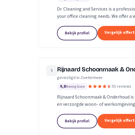
Dr. Cleaning and Services is a profess
your office cleaning needs. We offer a 
cleaning to deep cleaning, so you can..
Vergelijk offer
Bekijk profiel
Rijnaard Schoonmaak & On
5
gevestigd in Zoetermeer
9,8
55 reviews
Moving Score
Rijnaard Schoonmaak & Onderhoud is
en verzorgde woon- of werkomgeving. 
georganiseerd schoonmaakbedrijf uit Z
Vergelijk offer
Bekijk profiel