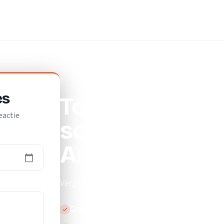
ijf
es
Top 10 beste
eactie
schoonmaakbed
Arkel
Vergelijk de beste schoonmaakbedrijven in A
Gratis en vrijblijvend