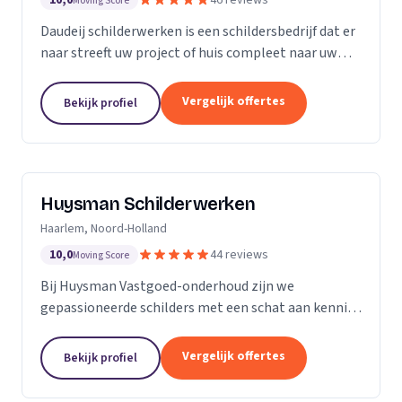
10,0
46 reviews
Moving Score
Daudeij schilderwerken is een schildersbedrijf dat er
naar streeft uw project of huis compleet naar uw
wensen op te knappen. We houden van netjes
werken en beschikken over goede materialen die
Vergelijk offertes
Bekijk profiel
ons...
Huysman Schilderwerken
Haarlem, Noord-Holland
10,0
44 reviews
Moving Score
Bij Huysman Vastgoed-onderhoud zijn we
gepassioneerde schilders met een schat aan kennis
en ervaring. Onze expertise strekt zich uit over
diverse projecten en materialen, waardoor we een
Vergelijk offertes
Bekijk profiel
breed scala...