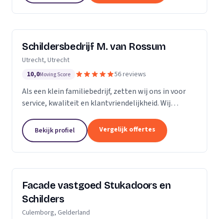
Schildersbedrijf M. van Rossum
Utrecht, Utrecht
10,0
56 reviews
Moving Score
Als een klein familiebedrijf, zetten wij ons in voor
service, kwaliteit en klantvriendelijkheid. Wij
bedienen zowel particulieren, verenigingen van
eigenaren als zakelijke klanten. Onze...
Vergelijk offertes
Bekijk profiel
Facade vastgoed Stukadoors en
Schilders
Culemborg, Gelderland