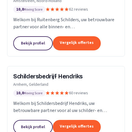
Amstelveen, Noord-Holland
10,0
62 reviews
Moving Score
Welkom bij Ruitenberg Schilders, uw betrouwbare
partner voor alle binnen- en
buitenschilderwerkzaamheden. Sinds 1999 zijn wij
een gevestigde naam in de provincie Noord-Holland,
Vergelijk offertes
Bekijk profiel
met een bijzondere...
Schildersbedrijf Hendriks
Arnhem, Gelderland
10,0
60 reviews
Moving Score
Welkom bij Schildersbedrijf Hendriks, uw
betrouwbare partner voor al uw schilder- en
behangwerkzaamheden. Met jarenlange ervaring in
de branche, onderscheiden we ons door onze
Vergelijk offertes
Bekijk profiel
expertise en toewijding...