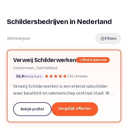
Schildersbedrijven in Nederland
300 bedrijven
Filters
Verweij Schilderwerken
Meest gekozen
Zoetermeer, Zuid-Holland
10,0
192 reviews
Moving Score
Verweij Schilderwerken is een erkend vakschilder
waar kwaliteit en vakmanschap centraal staat. Wij
streven altijd naar perfecte aflevering van het
opgeleverde werk.
Vergelijk offertes
Bekijk profiel