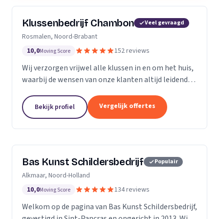
Klussenbedrijf Chambon
Veel gevraagd
Rosmalen, Noord-Brabant
10,0
152 reviews
Moving Score
Wij verzorgen vrijwel alle klussen in en om het huis,
waarbij de wensen van onze klanten altijd leidend
zijn. Wij doen daarbij wat we beloven, afspraak is
afspraak. Dankzij ons vakmanschap en direct...
Vergelijk offertes
Bekijk profiel
Bas Kunst Schildersbedrijf
Populair
Alkmaar, Noord-Holland
10,0
134 reviews
Moving Score
Welkom op de pagina van Bas Kunst Schildersbedrijf,
gevestigd in Sint-Pancras en opgericht in 2013. Wij