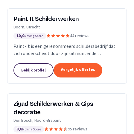
Paint It Schilderwerken
Doorn, Utrecht
10,0
44 reviews
Moving Score
Paint-It is een gerenommeerd schildersbedrijf dat
zich onderscheidt door zijn uitmuntende
vakmanschap en oog voor detail. Wij zijn trots op
ons werk en streven ernaar om elke klus tot een
Vergelijk offertes
Bekijk profiel
succes te...
Ziyad Schilderwerken & Gips
decoratie
Den Bosch, Noord-Brabant
9,8
95 reviews
Moving Score