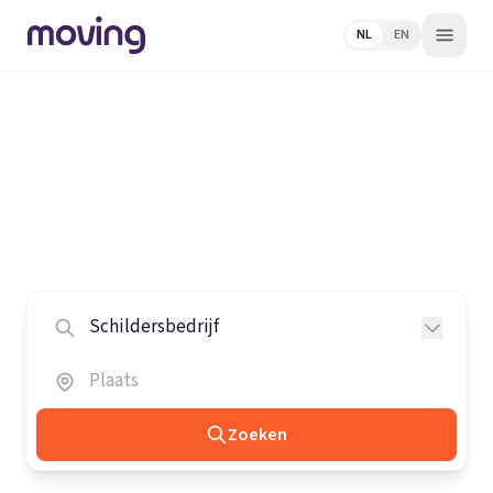
NL
EN
Home
/
Nederland
/
Schildersbedrijven
Alle schildersbedrijven in
Nederland
Vergelijk de beste schildersbedrijven in heel Nederland.
Zoeken