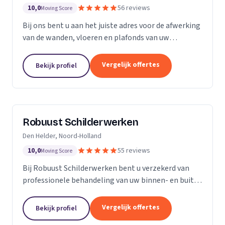
10,0
56 reviews
Moving Score
Bij ons bent u aan het juiste adres voor de afwerking
van de wanden, vloeren en plafonds van uw
droomhuis! Al het werk hebben we in eigen beheer,
met ons team pakken we dan ook de klus vakkundig
Vergelijk offertes
Bekijk profiel
aan...
Robuust Schilderwerken
Den Helder, Noord-Holland
10,0
55 reviews
Moving Score
Bij Robuust Schilderwerken bent u verzekerd van
professionele behandeling van uw binnen- en buiten
schilderwerk. Zowel huizen in monumentale staat
als nieuwbouwwoningen, en alles daar tussen in.
Vergelijk offertes
Bekijk profiel
Bij...