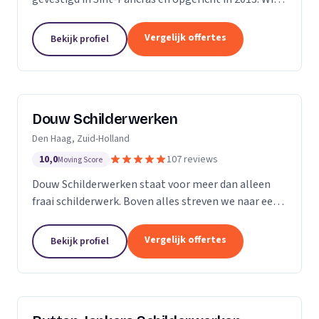
zijn een bedrijf met 5 vaste medewerkers en leiden
ook regelmatig leerlingen op. Met...
Vergelijk offertes
Bekijk profiel
Douw Schilderwerken
Den Haag, Zuid-Holland
10,0
107 reviews
Moving Score
Douw Schilderwerken staat voor meer dan alleen
fraai schilderwerk. Boven alles streven we naar een
langdurig resultaat en zijn daarmee
kostenbesparend voor u als klant. Bovendien kunt u
Vergelijk offertes
Bekijk profiel
rekenen op...