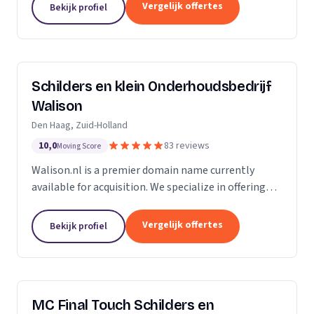
Of u nu in Amsterdam, Harderwijk, Amersfoort of
Vergelijk offertes
Bekijk profiel
elders...
Schilders en klein Onderhoudsbedrijf
Walison
Den Haag, Zuid-Holland
10,0
83 reviews
Moving Score
Walison.nl is a premier domain name currently
available for acquisition. We specialize in offering
high-value domain names that have the potential
to significantly enhance your digital presence. Our...
Vergelijk offertes
Bekijk profiel
MC Final Touch Schilders en