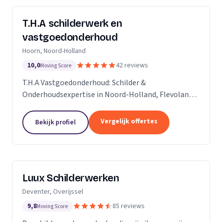
T.H.A schilderwerk en
vastgoedonderhoud
Hoorn, Noord-Holland
10,0
42 reviews
Moving Score
T.H.A Vastgoedonderhoud: Schilder &
Onderhoudsexpertise in Noord-Holland, Flevoland
en daarbuiten.
Vergelijk offertes
Bekijk profiel
Luux Schilderwerken
Deventer, Overijssel
9,8
85 reviews
Moving Score