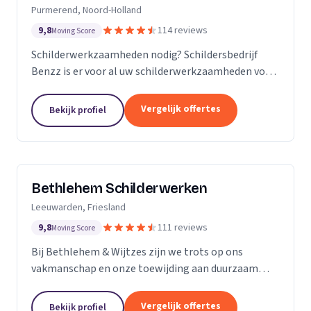
Purmerend, Noord-Holland
9,8
114 reviews
Moving Score
Schilderwerkzaamheden nodig? Schildersbedrijf
Benzz is er voor al uw schilderwerkzaamheden voor
binnen en buiten.
Vergelijk offertes
Bekijk profiel
Bethlehem Schilderwerken
Leeuwarden, Friesland
9,8
111 reviews
Moving Score
Bij Bethlehem & Wijtzes zijn we trots op ons
vakmanschap en onze toewijding aan duurzaam
schilderwerk. Ons team, bestaande uit vijf ervaren
professionals, is voortdurend in ontwikkeling en
Vergelijk offertes
Bekijk profiel