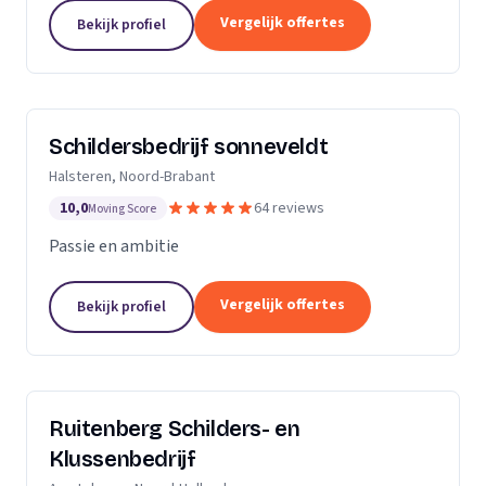
Dan bent u aan het juiste adres.Ik heb al meerdere
Vergelijk offertes
Bekijk profiel
jaren ervaring zowel als...
Schildersbedrijf sonneveldt
Halsteren, Noord-Brabant
10,0
64 reviews
Moving Score
Passie en ambitie
Vergelijk offertes
Bekijk profiel
Ruitenberg Schilders- en
Klussenbedrijf