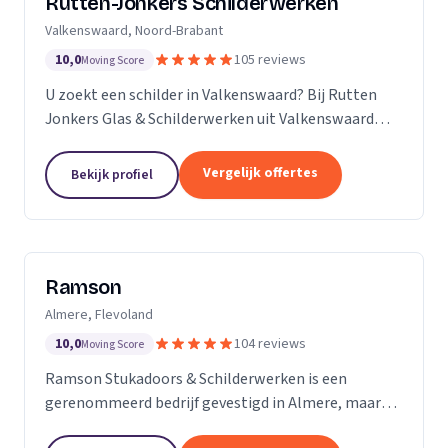
Rutten-Jonkers Schilderwerken
Valkenswaard, Noord-Brabant
10,0
105 reviews
Moving Score
U zoekt een schilder in Valkenswaard? Bij Rutten
Jonkers Glas & Schilderwerken uit Valkenswaard
bent u aan het juiste adres.
Vergelijk offertes
Bekijk profiel
Ramson
Almere, Flevoland
10,0
104 reviews
Moving Score
Ramson Stukadoors & Schilderwerken is een
gerenommeerd bedrijf gevestigd in Almere, maar
onze diensten strekken zich uit tot ver daarbuiten.