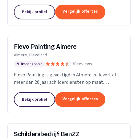
Vergelijk offertes
Bekijk profiel
Flevo Painting Almere
Almere, Flevoland
9,8
130 reviews
Moving Score
Flevo Painting is gevestigd in Almere en levert al
meer dan 20 jaar schilderdiensten op maat.
Particulieren, bedrijven en (semi)overheden uit de
provincie Flevoland, het Gooi, Amsterdam en
Vergelijk offertes
Bekijk profiel
omstreken...
Schildersbedrijf BenZZ