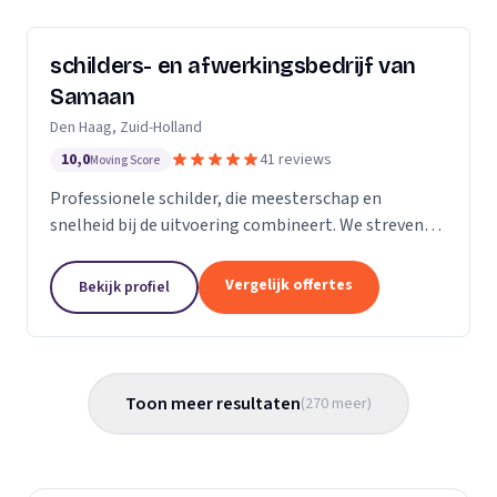
schilders- en afwerkingsbedrijf van
Samaan
Den Haag, Zuid-Holland
10,0
41 reviews
Moving Score
Professionele schilder, die meesterschap en
snelheid bij de uitvoering combineert. We streven
ernaar diensten te leveren met een hoge
flexibiliteit, onderscheidende kwaliteit en
Vergelijk offertes
Bekijk profiel
concurrerende...
Toon meer resultaten
(
270
meer
)