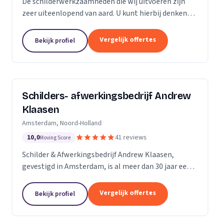
De schilderwerkzaamheden die wij uitvoeren zijn
zeer uiteenlopend van aard. U kunt hierbij denken
aan binnen- en buitenschilderwerk van woningen,
bedrijfspanden en overig onroerend goed. Het
Vergelijk offertes
Bekijk profiel
maakt...
Schilders- afwerkingsbedrijf Andrew
Klaasen
Amsterdam, Noord-Holland
10,0
41 reviews
Moving Score
Schilder & Afwerkingsbedrijf Andrew Klaasen,
gevestigd in Amsterdam, is al meer dan 30 jaar een
vertrouwde naam in de schilderswereld. Ons team
van ervaren professionals brengt kleur en leven in...
Vergelijk offertes
Bekijk profiel