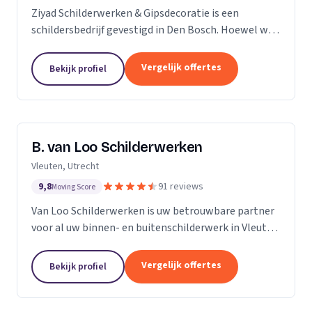
Ziyad Schilderwerken & Gipsdecoratie is een
schildersbedrijf gevestigd in Den Bosch. Hoewel we
relatief jong zijn, hebben we een team van ervaren
vakmensen die al vele jaren actief zijn in de...
Vergelijk offertes
Bekijk profiel
B. van Loo Schilderwerken
Vleuten, Utrecht
9,8
91 reviews
Moving Score
Van Loo Schilderwerken is uw betrouwbare partner
voor al uw binnen- en buitenschilderwerk in Vleuten
en omgeving. Met meer dan 18 jaar ervaring in de
branche, onderscheiden we ons door onze...
Vergelijk offertes
Bekijk profiel