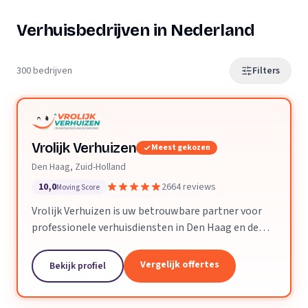
Verhuisbedrijven in Nederland
300 bedrijven
Filters
Vrolijk Verhuizen
Meest gekozen
Den Haag, Zuid-Holland
10,0
2664 reviews
Moving Score
Vrolijk Verhuizen is uw betrouwbare partner voor
professionele verhuisdiensten in Den Haag en de
hele provincie Zuid-Holland. Met jarenlange
ervaring en een toegewijd team zorgen wij ervoor
Vergelijk offertes
Bekijk profiel
dat uw verhuizing soepel en zorgeloos verloopt.