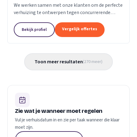
We werken samen met onze klanten om de perfecte
verhuizing te ontwerpen tegen concurrerende
prijzen en met de beste verhuismaterialen. We
weten dat verhuizen een stressvol proces kan zijn.
Vergelijk offertes
Bekijk profiel
Daarom...
Toon meer resultaten
(
270
meer
)
Zie wat je wanneer moet regelen
Vul je verhuisdatum in en zie per taak wanneer die klaar
moet zijn.