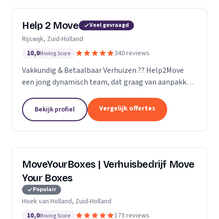
Help 2 Move
Veel gevraagd
Rijswijk, Zuid-Holland
10,0
340 reviews
Moving Score
Vakkundig & Betaalbaar Verhuizen ?? Help2Move
een jong dynamisch team, dat graag van aanpakken
weet. Benieuwd wat uw verhuizing gaat kosten ?
Vraag naar de mogelijkheden.
Vergelijk offertes
Bekijk profiel
MoveYourBoxes | Verhuisbedrijf Move
Your Boxes
Populair
Hoek van Holland, Zuid-Holland
10,0
173 reviews
Moving Score