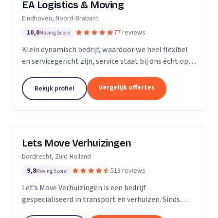
EA Logistics & Moving
Eindhoven, Noord-Brabant
10,0
77 reviews
Moving Score
Klein dynamisch bedrijf, waardoor we heel flexibel
en servicegericht zijn, service staat bij ons écht op
nummer één.
Vergelijk offertes
Bekijk profiel
Lets Move Verhuizingen
Dordrecht, Zuid-Holland
9,8
513 reviews
Moving Score
Let’s Move Verhuizingen is een bedrijf
gespecialiseerd in transport en verhuizen. Sinds
2015 zijn wij geregistreerd in het handelsregister