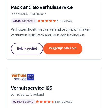
Pack and Go verhuisservice
Ridderkerk, Zuid-Holland
10,0
61 reviews
Moving Score
Verhuizen hoeft niet vervelend te zijn, wij maken
verhuizen leuk! Pack and Go is een flexibel en
servicegericht familiebedrijf waar u terecht kan voor
al uw verhuizingen. Met ons team van...
Vergelijk offertes
Bekijk profiel
Verhuisservice 123
Den Haag, Zuid-Holland
9,8
185 reviews
Moving Score