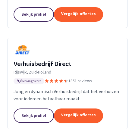
Particuliere verhuizingen, bedrijfsverhuizingen,
opslag van inboedel, de- en montageservice,...
Vergelijk offertes
Bekijk profiel
Verhuisbedrijf Direct
Rijswijk, Zuid-Holland
9,8
1851 reviews
Moving Score
Jong en dynamisch Verhuisbedrijf dat het verhuizen
voor iedereen betaalbaar maakt.
Vergelijk offertes
Bekijk profiel