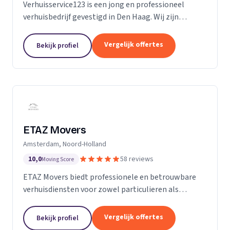
Verhuisservice123 is een jong en professioneel
verhuisbedrijf gevestigd in Den Haag. Wij zijn
gespecialiseerd in particuliere verhuizingen en
bieden een complete en zorgeloze verhuisservice.
Vergelijk offertes
Bekijk profiel
Met een ervaren team werken wij efficiënt,
zorgvuldig en tegen transparante uurtarieven.
Klanttevredenheid, duidelijke communicatie en
betrouwbaarheid staan bij ons centraal.
ETAZ Movers
Amsterdam, Noord-Holland
10,0
58 reviews
Moving Score
ETAZ Movers biedt professionele en betrouwbare
verhuisdiensten voor zowel particulieren als
bedrijven. Wij combineren ervaring met een
persoonlijke aanpak, zodat elke verhuizing efficiënt
Vergelijk offertes
Bekijk profiel
en zonder stress verloopt. Ons team werkt