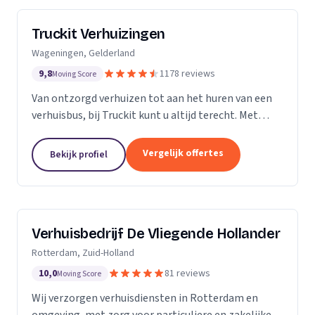
Truckit Verhuizingen
Wageningen, Gelderland
9,8
1178 reviews
Moving Score
Van ontzorgd verhuizen tot aan het huren van een
verhuisbus, bij Truckit kunt u altijd terecht. Met
onze formule hebben wij al duizenden tevreden
klanten geholpen door heel Nederland.
Vergelijk offertes
Bekijk profiel
Verhuisbedrijf De Vliegende Hollander
Rotterdam, Zuid-Holland
10,0
81 reviews
Moving Score
Wij verzorgen verhuisdiensten in Rotterdam en
omgeving, met zorg voor particuliere en zakelijke