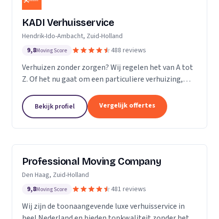
KADI Verhuisservice
Hendrik-Ido-Ambacht, Zuid-Holland
9,8
488 reviews
Moving Score
Verhuizen zonder zorgen? Wij regelen het van A tot
Z. Of het nu gaat om een particuliere verhuizing,
zakelijke verhuisopdracht of ontruiming: wij werken
snel, zorgvuldig en betrouwbaar. Van inpakken en
Vergelijk offertes
Bekijk profiel
monteren tot transport en tijdelijke opslag — u
kunt op ons rekenen. Met onze professionele
aanpak en uitstekende klantbeoordelingen zorgen
wij voor een soepele verhuizing zonder stress.
Professional Moving Company
Den Haag, Zuid-Holland
9,8
481 reviews
Moving Score
Wij zijn de toonaangevende luxe verhuisservice in
heel Nederland en bieden topkwaliteit zonder het