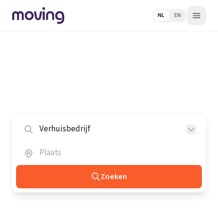
NL
EN
Home
/
Nederland
/
Verhuisbedrijven
Alle verhuisbedrijven in Nederland
Vergelijk de beste verhuisbedrijven in heel Nederland.
Zoeken