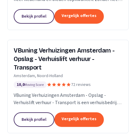
premium prijskaartje. Onze missie is om het
verhuisproces te transformeren in een naadloze en...
Vergelijk offertes
Bekijk profiel
VBuning Verhuizingen Amsterdam -
Opslag - Verhuislift verhuur -
Transport
Amsterdam, Noord-Holland
10,0
72 reviews
Moving Score
VBuning Verhuizingen Amsterdam - Opslag -
Verhuislift verhuur - Transport is een verhuisbedrijf
met een vestiging in Amsterdam.
Vergelijk offertes
Bekijk profiel