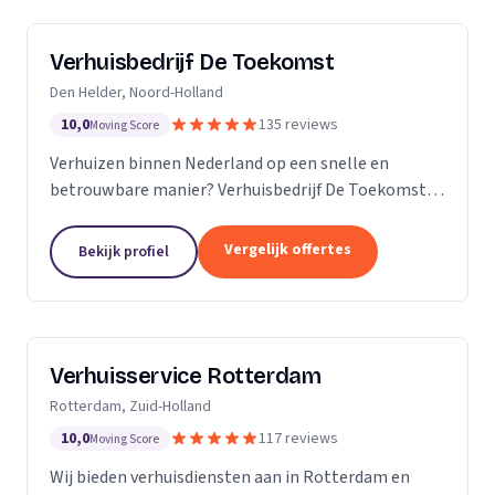
Verhuisbedrijf De Toekomst
Den Helder, Noord-Holland
10,0
135 reviews
Moving Score
Verhuizen binnen Nederland op een snelle en
betrouwbare manier? Verhuisbedrijf De Toekomst
zorgt ervoor dat uw spullen op veilige wijze verhuisd
worden naar de nieuwe locatie. En dat 24/7! Want of
Vergelijk offertes
Bekijk profiel
u...
Verhuisservice Rotterdam
Rotterdam, Zuid-Holland
10,0
117 reviews
Moving Score
Wij bieden verhuisdiensten aan in Rotterdam en