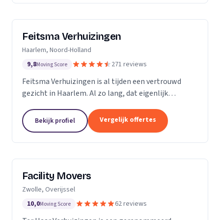
Feitsma Verhuizingen
Haarlem, Noord-Holland
9,8
271 reviews
Moving Score
Feitsma Verhuizingen is al tijden een vertrouwd
gezicht in Haarlem. Al zo lang, dat eigenlijk
niemand precies meer weet wanneer opa Feitsma
ooit begonnen is met verhuizen. De eerste
Vergelijk offertes
Bekijk profiel
advertenties van...
Facility Movers
Zwolle, Overijssel
10,0
62 reviews
Moving Score