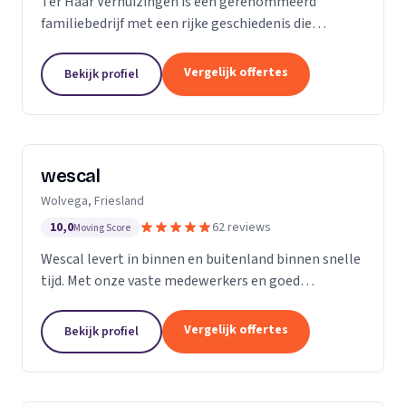
Ter Haar Verhuizingen is een gerenommeerd
familiebedrijf met een rijke geschiedenis die
teruggaat tot vier generaties. Wij zijn
gespecialiseerd in het bieden van naadloze en
Vergelijk offertes
Bekijk profiel
zorgeloze verhuisdiensten...
wescal
Wolvega, Friesland
10,0
62 reviews
Moving Score
Wescal levert in binnen en buitenland binnen snelle
tijd. Met onze vaste medewerkers en goed
wagenpark rijden wij naar onze klanten. Wij komen
na wat we beloven. Door goede
Vergelijk offertes
Bekijk profiel
kwaliteitsvoertuigen te...