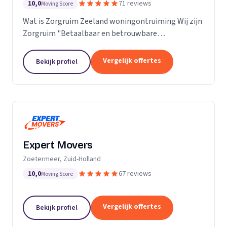
10,0
71 reviews
Moving Score
Wat is Zorgruim Zeeland woningontruiming Wij zijn
Zorgruim "Betaalbaar en betrouwbare
professionals in woningontruiming, schoonmaak en
kleine verhuizingen.” Onze Kwaliteit is namelijk zo
Vergelijk offertes
Bekijk profiel
ongelofelijk...
Expert Movers
Zoetermeer, Zuid-Holland
10,0
67 reviews
Moving Score
Vergelijk offertes
Bekijk profiel