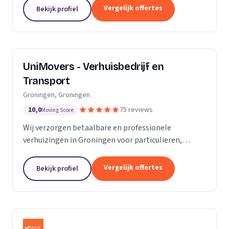
van de KvK. Door de toename van opdrachtgevers
Vergelijk offertes
Bekijk profiel
hebben wij...
UniMovers - Verhuisbedrijf en
Transport
Groningen, Groningen
10,0
75 reviews
Moving Score
Wij verzorgen betaalbare en professionele
verhuizingen in Groningen voor particulieren,
studenten en bedrijven met volledige service.
Vergelijk offertes
Bekijk profiel