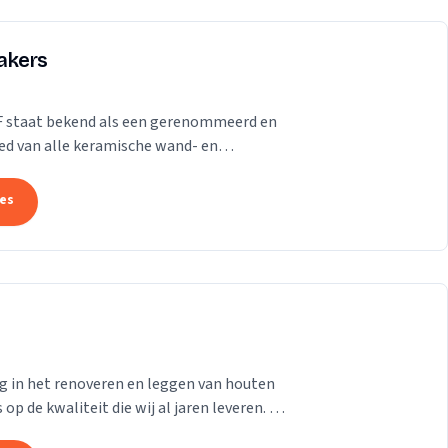
akers
F staat bekend als een gerenommeerd en
ied van alle keramische wand- en
tuursteen. Grotere of...
tes
ng in het renoveren en leggen van houten
p de kwaliteit die wij al jaren leveren. Of