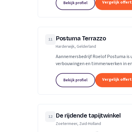
Vergelijk offer
Bekijk profiel
Postuma Terrazzo
11
Harderwijk, Gelderland
Aannemersbedrijf Roelof Postuma is 
verbouwingen en timmerwerken in en 
verbouwen van badkamers, het plaatse
Vergelijk offer
Bekijk profiel
De rijdende tapijtwinkel
12
Zoetermeer, Zuid-Holland