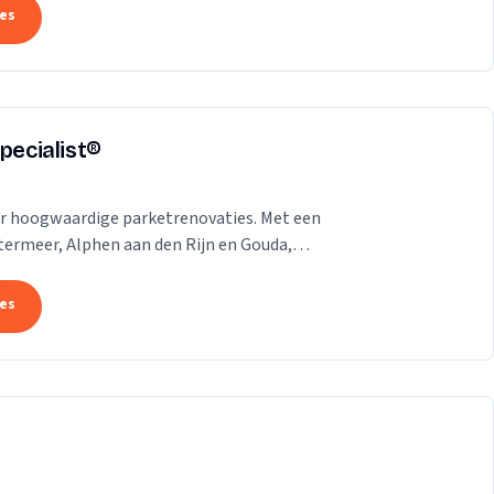
tes
pecialist®
voor hoogwaardige parketrenovaties. Met een
termeer, Alphen aan den Rijn en Gouda,
tes