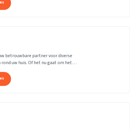
tes
uw betrouwbare partner voor diverse
rond uw huis. Of het nu gaat om het
n van dakkapellen,...
tes