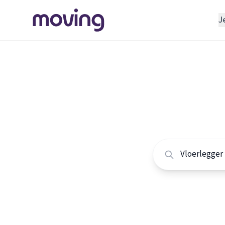
J
REGELEN
Verhuisbedrijf
Home
/
Nederland
/
Opslagruimte
Alle vlo
INRICHTEN
Schoonmaakbedrijf
Vergelijk de beste 
Klusjesman
Loodgieter
Slotenmaker
TOOLS BIJ VERHUIZEN