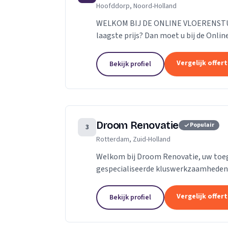
Hoofddorp, Noord-Holland
WELKOM BIJ DE ONLINE VLOERENSTUDI
laagste prijs? Dan moet u bij de Onlin
parketvloeren en laminaat online best
Vergelijk offer
Bekijk profiel
Droom Renovatie
Populair
3
Rotterdam, Zuid-Holland
Welkom bij Droom Renovatie, uw toe
gespecialiseerde kluswerkzaamheden. 
slechts een plek; het is een weerspiege
Vergelijk offer
Bekijk profiel