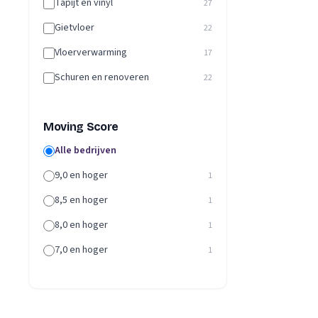
Tapijt en vinyl
27
Gietvloer
22
Vloerverwarming
17
Schuren en renoveren
22
Moving Score
Alle bedrijven
9,0 en hoger
1
8,5 en hoger
1
8,0 en hoger
1
7,0 en hoger
1