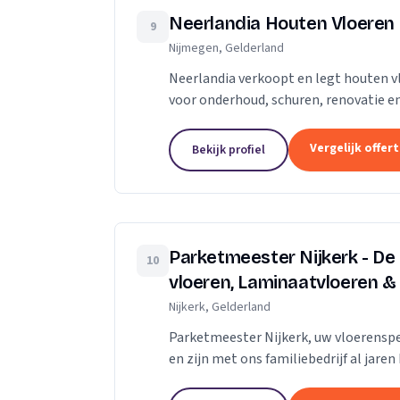
Neerlandia Houten Vloeren
9
Nijmegen, Gelderland
Neerlandia verkoopt en legt houten v
voor onderhoud, schuren, renovatie en
Neerlandia is een familiebedrijf in Nij
Vergelijk offer
Bekijk profiel
Parketmeester Nijkerk - De
10
vloeren, Laminaatvloeren &
Nijkerk, Gelderland
Parketmeester Nijkerk, uw vloerenspec
en zijn met ons familiebedrijf al jar
deze organisatie staat voor zelfstandi