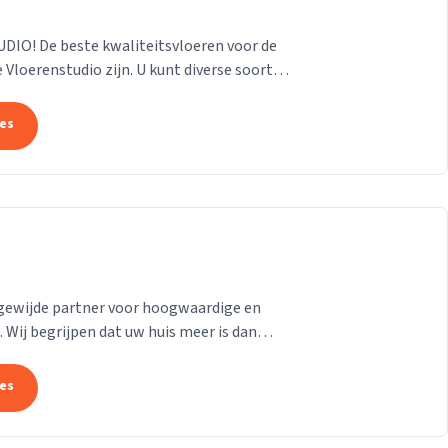
O! De beste kwaliteitsvloeren voor de
e Vloerenstudio zijn. U kunt diverse soorten
ellen...
tes
gewijde partner voor hoogwaardige en
Wij begrijpen dat uw huis meer is dan
ling van uw...
tes