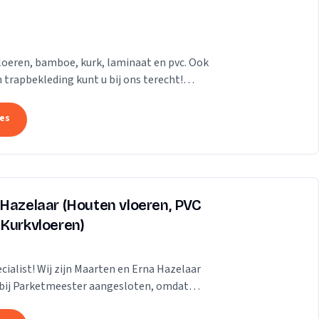
loeren, bamboe, kurk, laminaat en pvc. Ook
 trapbekleding kunt u bij ons terecht!
megen...
tes
 Hazelaar (Houten vloeren, PVC
 Kurkvloeren)
ialist! Wij zijn Maarten en Erna Hazelaar
en bij Parketmeester aangesloten, omdat
ge...