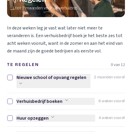
01
1 tot 2 maanden voor de verhuizing
In deze weken leg je vast wat later niet meer te
veranderen is. Een verhuisbedrijf boek je het beste zes tot
acht weken vooruit, want in de zomer en aan het eind van
de maand zijn de goede bedrijven als eerste vol.
0 van 12
TE REGELEN
Nieuwe school of opvang regelen
2 maanden vooraf
Nieuwe school of opvang regelen afvinken
Verhuisbedrijf boeken
6 weken vooraf
Verhuisbedrijf boeken afvinken
Huur opzeggen
4 weken vooraf
Huur opzeggen afvinken