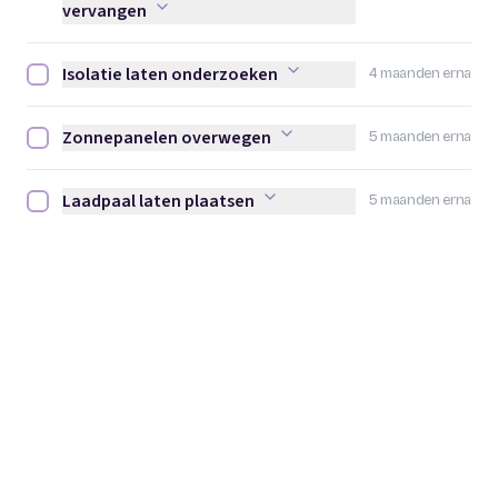
vervangen
Isolatie laten onderzoeken
4 maanden erna
Isolatie laten onderzoeken afvinken
Zonnepanelen overwegen
5 maanden erna
Zonnepanelen overwegen afvinken
Laadpaal laten plaatsen
5 maanden erna
Laadpaal laten plaatsen afvinken