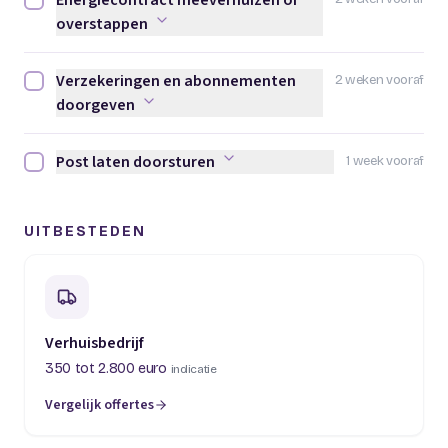
Energiecontract meeverhuizen of
Energiecontract meeverhuizen of overstappen afvinken
overstappen
Verzekeringen en abonnementen
2 weken vooraf
Verzekeringen en abonnementen doorgeven afvinken
doorgeven
Post laten doorsturen
1 week vooraf
Post laten doorsturen afvinken
UITBESTEDEN
Verhuisbedrijf
350 tot 2.800 euro
indicatie
Vergelijk offertes
(opent in een nieuw tabblad)