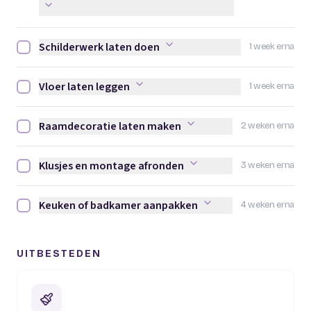
Schilderwerk laten doen
1 week erna
Schilderwerk laten doen afvinken
Vloer laten leggen
1 week erna
Vloer laten leggen afvinken
Raamdecoratie laten maken
2 weken erna
Raamdecoratie laten maken afvinken
Klusjes en montage afronden
3 weken erna
Klusjes en montage afronden afvinken
Keuken of badkamer aanpakken
4 weken erna
Keuken of badkamer aanpakken afvinken
UITBESTEDEN