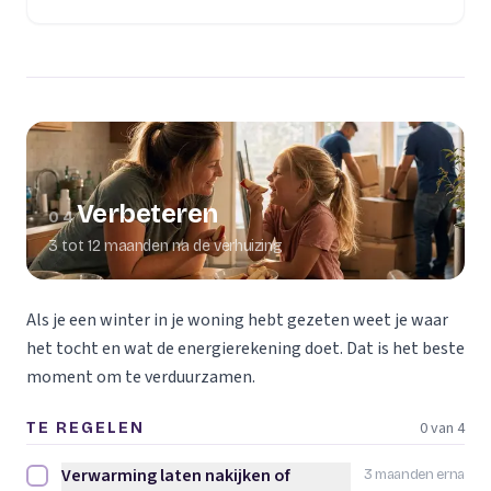
Verbeteren
04
3 tot 12 maanden na de verhuizing
Als je een winter in je woning hebt gezeten weet je waar
het tocht en wat de energierekening doet. Dat is het beste
moment om te verduurzamen.
0 van 4
TE REGELEN
Verwarming laten nakijken of
3 maanden erna
Verwarming laten nakijken of vervangen afvinken