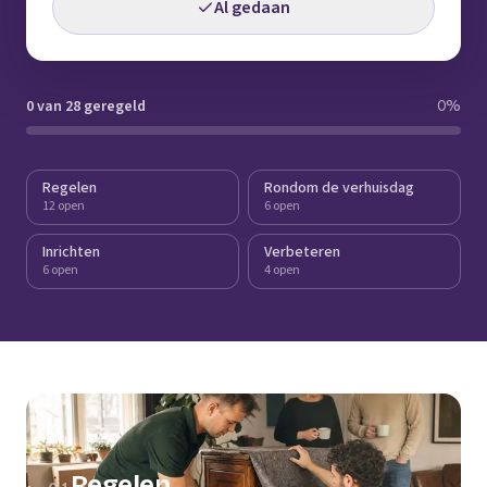
Al gedaan
0 van 28 geregeld
0
%
Regelen
Rondom de verhuisdag
12 open
6 open
Inrichten
Verbeteren
6 open
4 open
Regelen