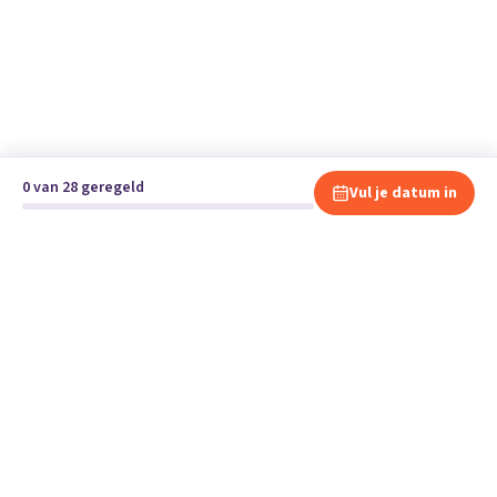
0 van 28 geregeld
Vul je datum in
Klaar om te verhuizen?
Vergelijk gratis en vrijblijvend verhuisbedrijven en andere
specialisten bij jou in de buurt.
Start je verhuizing