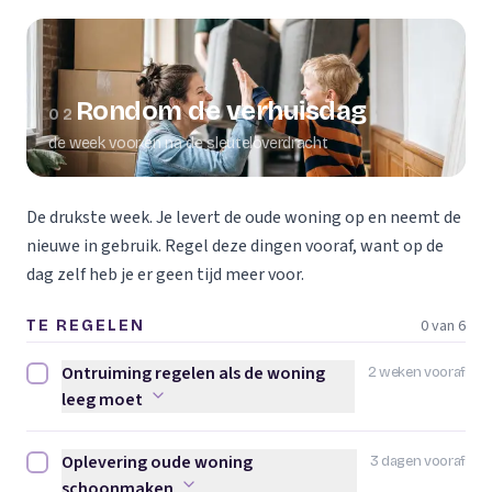
Rondom de verhuisdag
02
de week voor en na de sleuteloverdracht
De drukste week. Je levert de oude woning op en neemt de
nieuwe in gebruik. Regel deze dingen vooraf, want op de
dag zelf heb je er geen tijd meer voor.
0 van 6
TE REGELEN
Ontruiming regelen als de woning
2 weken vooraf
Ontruiming regelen als de woning leeg moet afvinken
leeg moet
Oplevering oude woning
3 dagen vooraf
Oplevering oude woning schoonmaken afvinken
schoonmaken