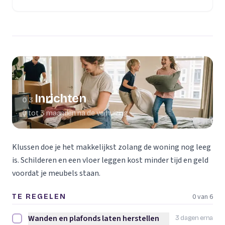
(opent in een nieuw tabblad)
Inrichten
03
0 tot 3 maanden na de verhuizing
Klussen doe je het makkelijkst zolang de woning nog leeg
is. Schilderen en een vloer leggen kost minder tijd en geld
voordat je meubels staan.
0 van 6
TE REGELEN
Wanden en plafonds laten herstellen
3 dagen erna
Wanden en plafonds laten herstellen afvinken