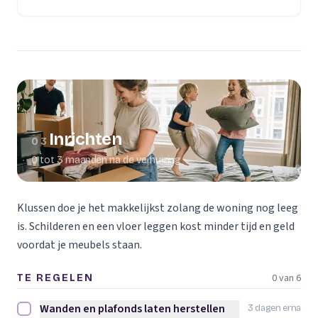
(opent in een nieuw tabblad)
Inrichten
03
0 tot 3 maanden na de verhuizing
Klussen doe je het makkelijkst zolang de woning nog leeg
is. Schilderen en een vloer leggen kost minder tijd en geld
voordat je meubels staan.
0 van 6
TE REGELEN
Wanden en plafonds laten herstellen
3 dagen erna
Wanden en plafonds laten herstellen afvinken