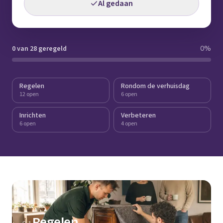
Al gedaan
0 van 28 geregeld
0
%
Regelen
Rondom de verhuisdag
12 open
6 open
Inrichten
Verbeteren
6 open
4 open
Regelen