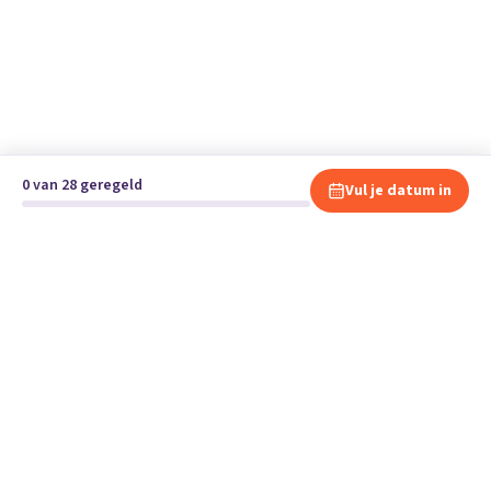
0 van 28 geregeld
Vul je datum in
Klaar om te verhuizen?
Vergelijk gratis en vrijblijvend verhuisbedrijven en andere
specialisten bij jou in de buurt.
Start je verhuizing