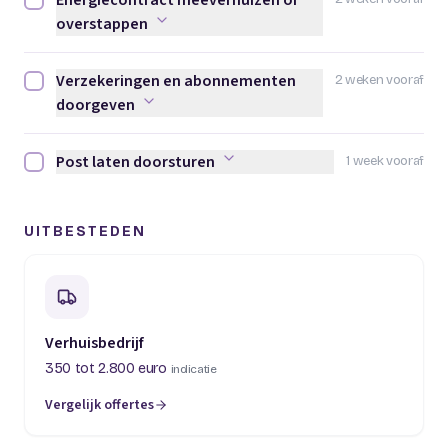
Energiecontract meeverhuizen of
Energiecontract meeverhuizen of overstappen afvinken
overstappen
Verzekeringen en abonnementen
2 weken vooraf
Verzekeringen en abonnementen doorgeven afvinken
doorgeven
Post laten doorsturen
1 week vooraf
Post laten doorsturen afvinken
UITBESTEDEN
Verhuisbedrijf
350 tot 2.800 euro
indicatie
Vergelijk offertes
(opent in een nieuw tabblad)