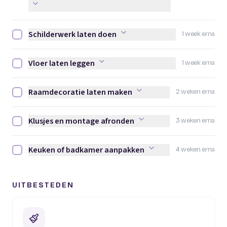
Schilderwerk laten doen
1 week erna
Schilderwerk laten doen afvinken
Vloer laten leggen
1 week erna
Vloer laten leggen afvinken
Raamdecoratie laten maken
2 weken erna
Raamdecoratie laten maken afvinken
Klusjes en montage afronden
3 weken erna
Klusjes en montage afronden afvinken
Keuken of badkamer aanpakken
4 weken erna
Keuken of badkamer aanpakken afvinken
UITBESTEDEN