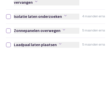
vervangen
Isolatie laten onderzoeken
4 maanden erna
Isolatie laten onderzoeken afvinken
Zonnepanelen overwegen
5 maanden erna
Zonnepanelen overwegen afvinken
Laadpaal laten plaatsen
5 maanden erna
Laadpaal laten plaatsen afvinken