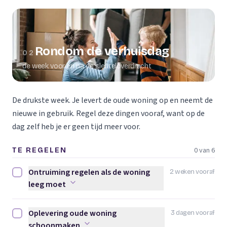
Rondom de verhuisdag
02
de week voor en na de sleuteloverdracht
De drukste week. Je levert de oude woning op en neemt de
nieuwe in gebruik. Regel deze dingen vooraf, want op de
dag zelf heb je er geen tijd meer voor.
0 van 6
TE REGELEN
Ontruiming regelen als de woning
2 weken vooraf
Ontruiming regelen als de woning leeg moet afvinken
leeg moet
Oplevering oude woning
3 dagen vooraf
Oplevering oude woning schoonmaken afvinken
schoonmaken