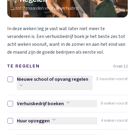
01
1 tot 2 maanden voor de verhuizing
In deze weken leg je vast wat later niet meer te
veranderen is. Een verhuisbedrijf boek je het beste zes tot
acht weken vooruit, want in de zomer en aan het eind van
de maand zijn de goede bedrijven als eerste vol.
0 van 12
TE REGELEN
Nieuwe school of opvang regelen
2 maanden vooraf
Nieuwe school of opvang regelen afvinken
Verhuisbedrijf boeken
6 weken vooraf
Verhuisbedrijf boeken afvinken
Huur opzeggen
4 weken vooraf
Huur opzeggen afvinken