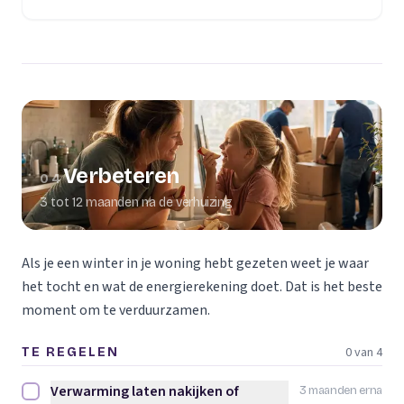
Verbeteren
04
3 tot 12 maanden na de verhuizing
Als je een winter in je woning hebt gezeten weet je waar
het tocht en wat de energierekening doet. Dat is het beste
moment om te verduurzamen.
0 van 4
TE REGELEN
Verwarming laten nakijken of
3 maanden erna
Verwarming laten nakijken of vervangen afvinken