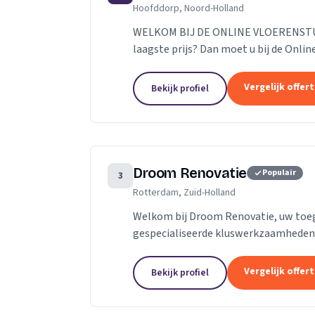
Hoofddorp, Noord-Holland
WELKOM BIJ DE ONLINE VLOERENSTUDI
laagste prijs? Dan moet u bij de Onlin
parketvloeren en laminaat online best
Vergelijk offer
Bekijk profiel
Droom Renovatie
Populair
3
Rotterdam, Zuid-Holland
Welkom bij Droom Renovatie, uw toe
gespecialiseerde kluswerkzaamheden. 
slechts een plek; het is een weerspiege
Vergelijk offer
Bekijk profiel