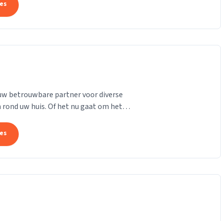
tes
uw betrouwbare partner voor diverse
rond uw huis. Of het nu gaat om het
n van dakkapellen,...
tes