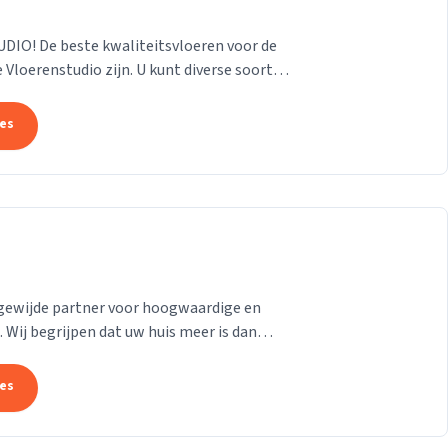
O! De beste kwaliteitsvloeren voor de
e Vloerenstudio zijn. U kunt diverse soorten
ellen...
tes
gewijde partner voor hoogwaardige en
Wij begrijpen dat uw huis meer is dan
ling van uw...
tes