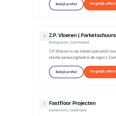
Vergelijk offer
Bekijk profiel
Z.P. Vloeren | Parketschuurs
6
Bodegraven, Zuid-Holland
Z.P. Vloeren is uw lokale specialist 
sterke aanwezigheid in de regio's Zoe
bieden we onze diensten aan zowel...
Vergelijk offer
Bekijk profiel
Fastfloor Projecten
7
Doetinchem, Gelderland