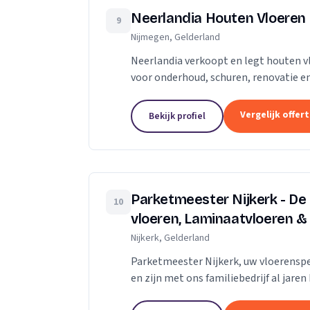
Neerlandia Houten Vloeren
9
Nijmegen, Gelderland
Neerlandia verkoopt en legt houten v
voor onderhoud, schuren, renovatie en
Neerlandia is een familiebedrijf in Nij
Vergelijk offer
Bekijk profiel
Parketmeester Nijkerk - De
10
vloeren, Laminaatvloeren &
Nijkerk, Gelderland
Parketmeester Nijkerk, uw vloerenspec
en zijn met ons familiebedrijf al jar
deze organisatie staat voor zelfstandi