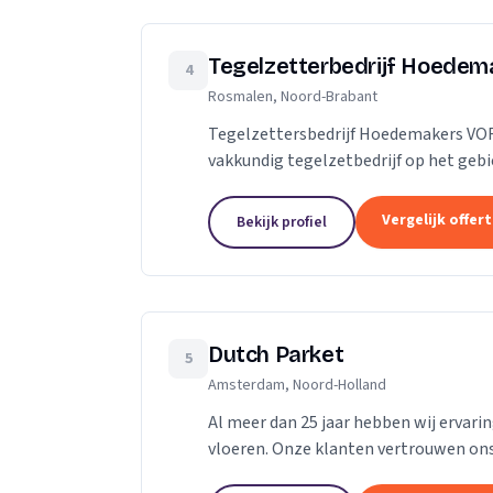
Tegelzetterbedrijf Hoedem
4
Rosmalen, Noord-Brabant
Tegelzettersbedrijf Hoedemakers VO
vakkundig tegelzetbedrijf op het geb
vloertegels en diverse soorten na
Vergelijk offer
Bekijk profiel
Dutch Parket
5
Amsterdam, Noord-Holland
Al meer dan 25 jaar hebben wij ervari
vloeren. Onze klanten vertrouwen ons o
het gaat om een nieuwe vloer of een...