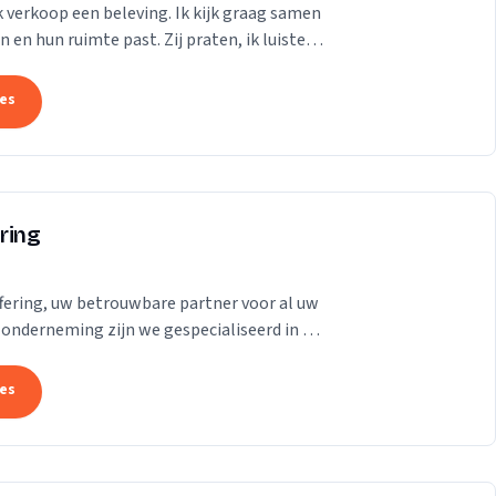
ik verkoop een beleving. Ik kijk graag samen
en hun ruimte past. Zij praten, ik luister.
tes
ring
fering, uw betrouwbare partner voor al uw
e onderneming zijn we gespecialiseerd in de
..
tes