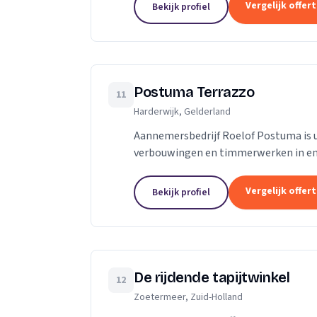
Vergelijk offer
Bekijk profiel
Postuma Terrazzo
11
Harderwijk, Gelderland
Aannemersbedrijf Roelof Postuma is 
verbouwingen en timmerwerken in en 
verbouwen van badkamers, het plaatse
Vergelijk offer
Bekijk profiel
De rijdende tapijtwinkel
12
Zoetermeer, Zuid-Holland