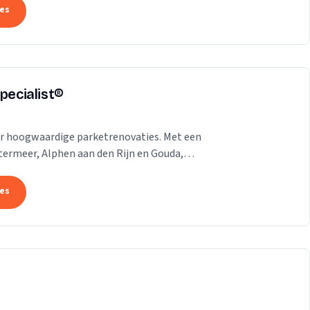
tes
pecialist®
voor hoogwaardige parketrenovaties. Met een
termeer, Alphen aan den Rijn en Gouda,
tes