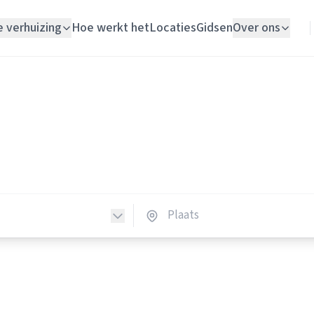
e verhuizing
Hoe werkt het
Locaties
Gidsen
Over ons
Verhuislift
Vloerleggers
Woningontruiming
erleggers in Nederland
Schildersbedrijf
vloerleggers in heel Nederland.
Vloerlegger
Elektricien