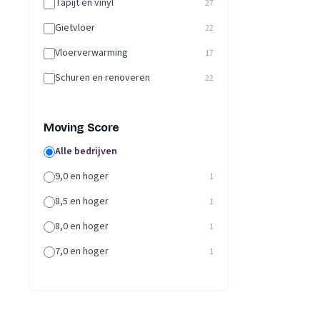
Tapijt en vinyl
27
Gietvloer
22
Vloerverwarming
17
Schuren en renoveren
22
Moving Score
Alle bedrijven
9,0 en hoger
1
8,5 en hoger
1
8,0 en hoger
1
7,0 en hoger
1