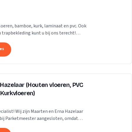
loeren, bamboe, kurk, laminaat en pvc. Ook
 trapbekleding kunt u bij ons terecht!
megen...
tes
 Hazelaar (Houten vloeren, PVC
 Kurkvloeren)
ialist! Wij zijn Maarten en Erna Hazelaar
en bij Parketmeester aangesloten, omdat
ge...