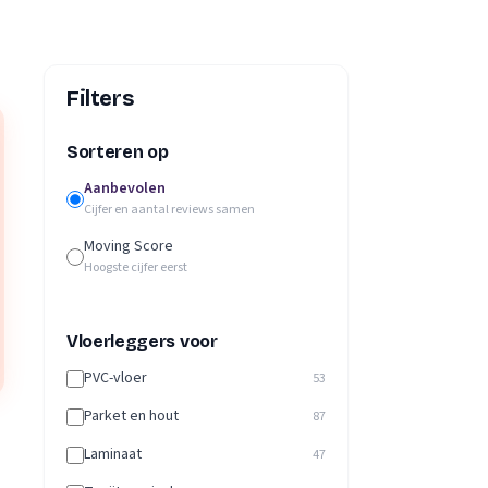
Filters
Sorteren op
Aanbevolen
Cijfer en aantal reviews samen
Moving Score
Hoogste cijfer eerst
Vloerleggers voor
PVC-vloer
53
Parket en hout
87
Laminaat
47