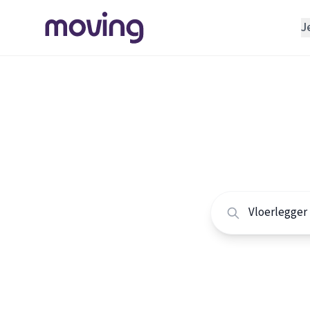
J
REGELEN
Verhuisbedrijf
Home
/
Nederland
/
Opslagruimte
Alle vlo
INRICHTEN
Schoonmaakbedrijf
Vergelijk de beste 
Klusjesman
Loodgieter
Slotenmaker
TOOLS BIJ VERHUIZEN