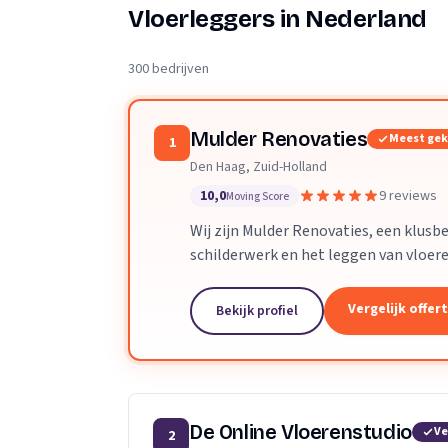
Verhuisplanner
Vloerleggers in Nederland
Verhuisdozen berek
300 bedrijven
Mulder Renovaties
Meest ge
1
Den Haag, Zuid-Holland
10,0
9 reviews
Moving Score
Wij zijn Mulder Renovaties, een klusbe
schilderwerk en het leggen van vloere
Vergelijk offer
Bekijk profiel
De Online Vloerenstudio
Ve
2