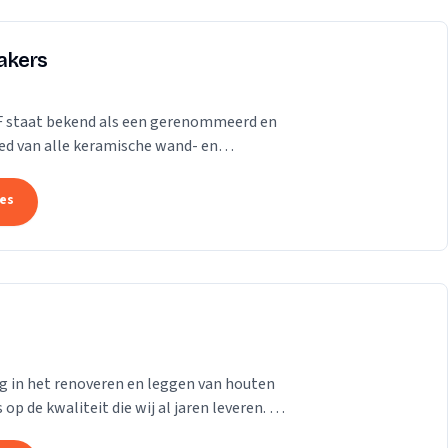
akers
F staat bekend als een gerenommeerd en
ied van alle keramische wand- en
tuursteen. Grotere of...
tes
ng in het renoveren en leggen van houten
p de kwaliteit die wij al jaren leveren. Of