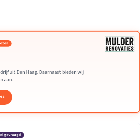
Verhuisvolume berekenen
enen
Energie vergelijken
kozen
drijf uit Den Haag. Daarnaast bieden wij
n aan.
tes
el gevraagd