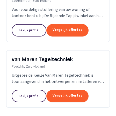
Zoetermeer, Zuid-Holland
Voor voordelige stoffering van uw woning of
kantoor bent u bij De Rijdende Tapijtwinkel aan het
juiste adres. Wij bezoeken u op uw locatie of bij u
thuis met ons uitgebreide 'up to date' collectie...
Vergelijk offertes
Bekijk profiel
van Maren Tegeltechniek
Poeldijk, Zuid-Holland
Uitgebreide Keuze Van Maren Tegeltechniek is
toonaangevend in het ontwerpen en installeren van
schitterende badkamers, toiletten en keukens voor
een aantrekkelijke prijs. Bij ons treft u een...
Vergelijk offertes
Bekijk profiel