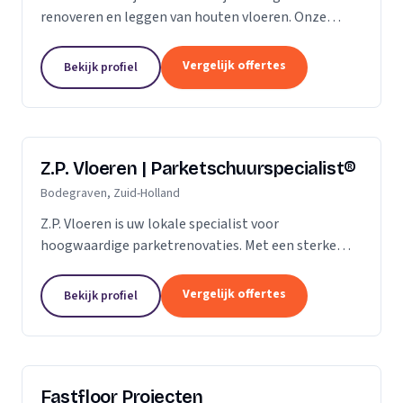
renoveren en leggen van houten vloeren. Onze
klanten vertrouwen ons op de kwaliteit die wij al
jaren leveren. Of het gaat om een nieuwe vloer of
Vergelijk offertes
Bekijk profiel
een...
Z.P. Vloeren | Parketschuurspecialist®
Bodegraven, Zuid-Holland
Z.P. Vloeren is uw lokale specialist voor
hoogwaardige parketrenovaties. Met een sterke
aanwezigheid in de regio's Zoetermeer, Alphen aan
den Rijn en Gouda, bieden we onze diensten aan
Vergelijk offertes
Bekijk profiel
zowel...
Fastfloor Projecten