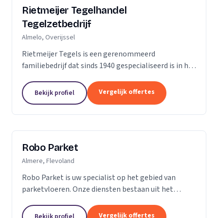
Rietmeijer Tegelhandel
Tegelzetbedrijf
Almelo, Overijssel
Rietmeijer Tegels is een gerenommeerd
familiebedrijf dat sinds 1940 gespecialiseerd is in het
leveren en aanbrengen van allerlei soorten tegels.
Met een rijke geschiedenis en een passie voor...
Vergelijk offertes
Bekijk profiel
Robo Parket
Almere, Flevoland
Robo Parket is uw specialist op het gebied van
parketvloeren. Onze diensten bestaan uit het
leggen, onderhouden en repareren van
parketvloeren. Voor ons is elke parketvloer uniek en
Vergelijk offertes
Bekijk profiel