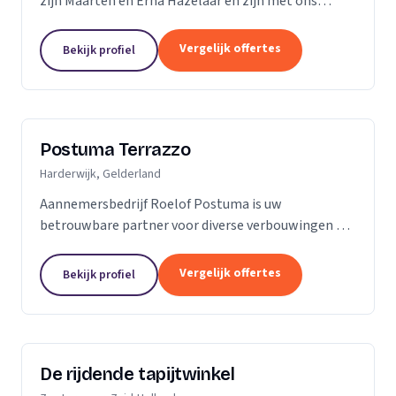
zijn Maarten en Erna Hazelaar en zijn met ons
familiebedrijf al jaren bij Parketmeester
aangesloten, omdat deze organisatie staat voor
Vergelijk offertes
Bekijk profiel
zelfstandige...
Postuma Terrazzo
Harderwijk, Gelderland
Aannemersbedrijf Roelof Postuma is uw
betrouwbare partner voor diverse verbouwingen en
timmerwerken in en rond uw huis. Of het nu gaat
om het verbouwen van badkamers, het plaatsen van
Vergelijk offertes
Bekijk profiel
dakkapellen,...
De rijdende tapijtwinkel