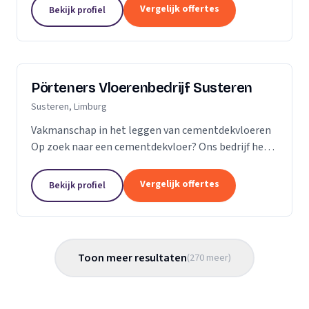
Vergelijk offertes
Bekijk profiel
Pörteners Vloerenbedrijf Susteren
Susteren, Limburg
Vakmanschap in het leggen van cementdekvloeren
Op zoek naar een cementdekvloer? Ons bedrijf heeft
op het gebied van cementdekvloeren, ruim 70 jaar
ervaring wat betreft woningbouw en utiliteitsbouw.
Vergelijk offertes
Bekijk profiel
Toon meer resultaten
(
270
meer
)