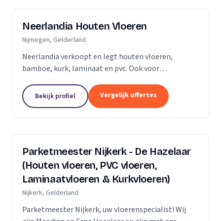
Neerlandia Houten Vloeren
Nijmegen, Gelderland
Neerlandia verkoopt en legt houten vloeren,
bamboe, kurk, laminaat en pvc. Ook voor
onderhoud, schuren, renovatie en trapbekleding
kunt u bij ons terecht! Neerlandia is een
Vergelijk offertes
Bekijk profiel
familiebedrijf in Nijmegen...
Parketmeester Nijkerk - De Hazelaar
(Houten vloeren, PVC vloeren,
Laminaatvloeren & Kurkvloeren)
Nijkerk, Gelderland
Parketmeester Nijkerk, uw vloerenspecialist! Wij