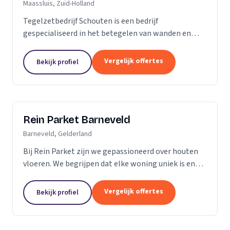
Maassluis, Zuid-Holland
Tegelzetbedrijf Schouten is een bedrijf
gespecialiseerd in het betegelen van wanden en
vloeren. Wij voeren opdrachten uit voor zowel
bedrijven als particulieren. Nieuwbouw- of
Vergelijk offertes
Bekijk profiel
renovatieprojecten,...
Rein Parket Barneveld
Barneveld, Gelderland
Bij Rein Parket zijn we gepassioneerd over houten
vloeren. We begrijpen dat elke woning uniek is en
streven ernaar om de perfecte vloer te leveren die
past bij uw stijl en behoeften. Of u nu op zoek...
Vergelijk offertes
Bekijk profiel