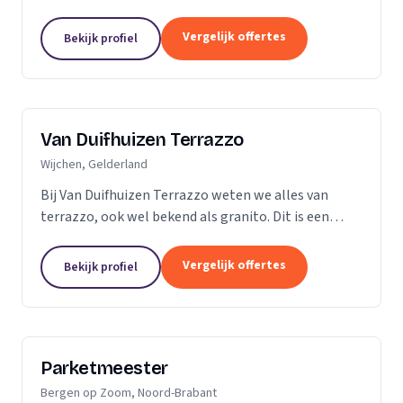
vader en al snel ging ik mee de vloer op. Dit is dan
ook de reden dat ik besloot zelf...
Vergelijk offertes
Bekijk profiel
Van Duifhuizen Terrazzo
Wijchen, Gelderland
Bij Van Duifhuizen Terrazzo weten we alles van
terrazzo, ook wel bekend als granito. Dit is een
mengsel van cement en gebroken marmer. Terrazzo
is in principe te produceren in elke vorm....
Vergelijk offertes
Bekijk profiel
Parketmeester
Bergen op Zoom, Noord-Brabant