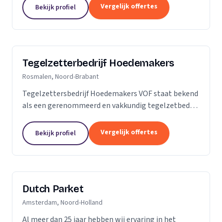
is dan slechts een plek; het is een weerspiegeling
Vergelijk offertes
Bekijk profiel
van uw...
Tegelzetterbedrijf Hoedemakers
Rosmalen, Noord-Brabant
Tegelzettersbedrijf Hoedemakers VOF staat bekend
als een gerenommeerd en vakkundig tegelzetbedrijf
op het gebied van alle keramische wand- en
vloertegels en diverse soorten natuursteen. Grotere
Vergelijk offertes
Bekijk profiel
of...
Dutch Parket
Amsterdam, Noord-Holland
Al meer dan 25 jaar hebben wij ervaring in het