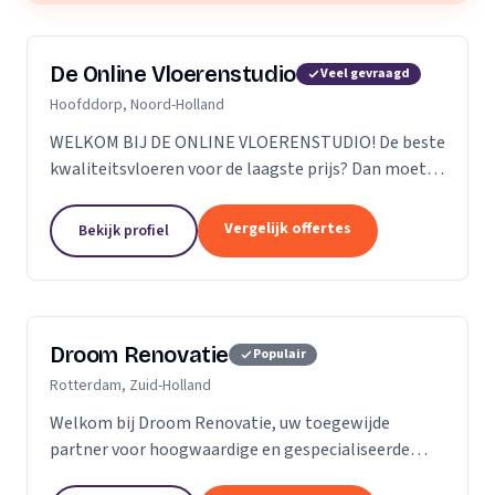
De Online Vloerenstudio
Veel gevraagd
Hoofddorp, Noord-Holland
WELKOM BIJ DE ONLINE VLOERENSTUDIO! De beste
kwaliteitsvloeren voor de laagste prijs? Dan moet u
bij de Online Vloerenstudio zijn. U kunt diverse
soorten parketvloeren en laminaat online
Vergelijk offertes
Bekijk profiel
bestellen...
Droom Renovatie
Populair
Rotterdam, Zuid-Holland
Welkom bij Droom Renovatie, uw toegewijde
partner voor hoogwaardige en gespecialiseerde
kluswerkzaamheden. Wij begrijpen dat uw huis meer