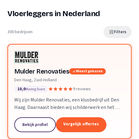
Vloerleggers in Nederland
300 bedrijven
Filters
Mulder Renovaties
Meest gekozen
Den Haag, Zuid-Holland
10,0
9 reviews
Moving Score
Wij zijn Mulder Renovaties, een klusbedrijf uit Den
Haag. Daarnaast bieden wij schilderwerk en het
leggen van vloeren aan.
Vergelijk offertes
Bekijk profiel