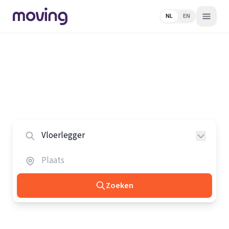
NL
EN
Home
/
Nederland
/
Vloerleggers
Alle vloerleggers in Nederland
Vergelijk de beste vloerleggers in heel Nederland.
Zoeken