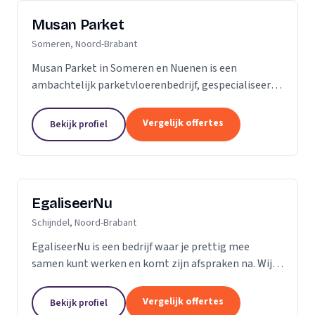
Musan Parket
Someren, Noord-Brabant
Musan Parket in Someren en Nuenen is een
ambachtelijk parketvloerenbedrijf, gespecialiseerd
in het verwerken van traditionele parketvloeren en
het adres bij uitstek voor de renovatie van
Vergelijk offertes
Bekijk profiel
bestaande...
EgaliseerNu
Schijndel, Noord-Brabant
EgaliseerNu is een bedrijf waar je prettig mee
samen kunt werken en komt zijn afspraken na. Wij
zijn pas tevreden als de vloer er strak en netjes
uitziet.
Vergelijk offertes
Bekijk profiel