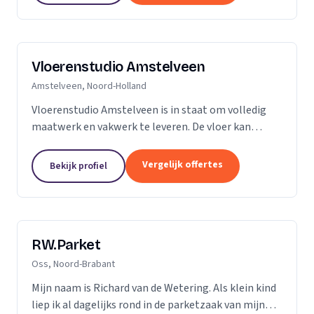
Vloerenstudio Amstelveen
Amstelveen, Noord-Holland
Vloerenstudio Amstelveen is in staat om volledig
maatwerk en vakwerk te leveren. De vloer kan
geheel naar uw wens gemaakt worden als het gaat
om type materiaal, kleur, afmeting of uitstraling.
Vergelijk offertes
Bekijk profiel
Geen...
RW.Parket
Oss, Noord-Brabant
Mijn naam is Richard van de Wetering. Als klein kind
liep ik al dagelijks rond in de parketzaak van mijn