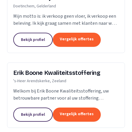
Doetinchem, Gelderland
Mijn motto is: ik verkoop geen vloer, ik verkoop een
beleving. Ik kijk graag samen met klanten naar wat
het beste bij hen en hun ruimte past. Zij praten, ik
luister. Niet de stalen of onze showroom,...
Vergelijk offertes
Bekijk profiel
Erik Boone Kwaliteitsstoffering
's-Heer Arendskerke, Zeeland
Welkom bij Erik Boone Kwaliteitsstoffering, uw
betrouwbare partner voor al uw stoffering
behoeften. Als zelfstandige onderneming zijn we
gespecialiseerd in de stoffering van vloeren en alle
Vergelijk offertes
Bekijk profiel
soorten...