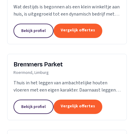
Wat destijds is begonnen als een klein winkeltje aan
huis, is uitgegroeid tot een dynamisch bedrijf met
een ruime showroom om de hedendaagse stijlen en
mogelijkheden op het gebied van parket, kurk en...
Vergelijk offertes
Bekijk profiel
Bremmers Parket
Roermond, Limburg
Thuis in het leggen van ambachtelijke houten
vloeren met een eigen karakter. Daarnaast leggen
wij ook verouderde vloeren, lamelparket, diverse
soorten laminaat en PVC vloeren. Heeft u al een...
Vergelijk offertes
Bekijk profiel