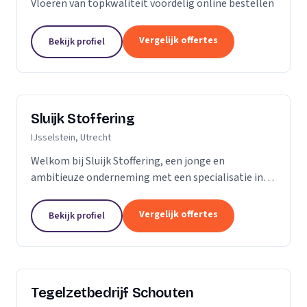
Vloeren van topkwaliteit voordelig online bestellen
Vergelijk offertes
Bekijk profiel
Sluijk Stoffering
IJsselstein, Utrecht
Welkom bij Sluijk Stoffering, een jonge en
ambitieuze onderneming met een specialisatie in
vloer- en trapbekleding en raamdecoratie. Met trots
kunnen we zeggen dat we al 20 jaar onze expertise...
Vergelijk offertes
Bekijk profiel
Tegelzetbedrijf Schouten