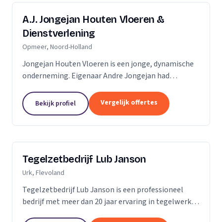
A.J. Jongejan Houten Vloeren &
Dienstverlening
Opmeer, Noord-Holland
Jongejan Houten Vloeren is een jonge, dynamische
onderneming. Eigenaar Andre Jongejan had
jarenlange ervaring in de parket- en
timmerbranche, toen hij in 2004 met zijn eigen
Vergelijk offertes
Bekijk profiel
bedrijf van start ging....
Tegelzetbedrijf Lub Janson
Urk, Flevoland
Tegelzetbedrijf Lub Janson is een professioneel
bedrijf met meer dan 20 jaar ervaring in tegelwerk.
Specialist in vloeren- en wandtegels.