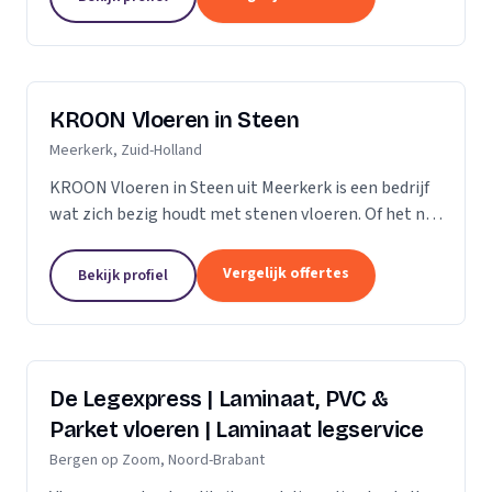
verdient daarom...
KROON Vloeren in Steen
Meerkerk, Zuid-Holland
KROON Vloeren in Steen uit Meerkerk is een bedrijf
wat zich bezig houdt met stenen vloeren. Of het nu
gaat om advisering, levering, plaatsing door ervaren
tegelzetters, vloerverwarming, onderhoud,...
Vergelijk offertes
Bekijk profiel
De Legexpress | Laminaat, PVC &
Parket vloeren | Laminaat legservice
Bergen op Zoom, Noord-Brabant