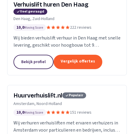
Verhuislift huren Den Haag
Veel gevraagd
Den Haag, Zuid-Holland
10,0
222 reviews
Moving Score
Wij bieden verhuislift verhuur in Den Haag met snelle
levering, geschikt voor hoogbouw tot 9
verdiepingen en flexibele service vanaf €99 per uur.
Vergelijk offertes
Bekijk profiel
Huurverhuislift.nl
Populair
Amsterdam, Noord-Holland
10,0
151 reviews
Moving Score
Wij verhuren verhuisliften met ervaren verhuizers in
Amsterdam voor particulieren en bedrijven, inclusief