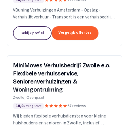
10,0
72 reviews
Moving Score
VBuning Verhuizingen Amsterdam - Opslag -
Verhuislift verhuur - Transport is een verhuisbedrijf
met een vestiging in Amsterdam.
Vergelijk offertes
Bekijk profiel
MiniMoves Verhuisbedrijf Zwolle e.o.
Flexibele verhuisservice,
Seniorenverhuizingen &
Woningontruiming
Zwolle, Overijssel
10,0
67 reviews
Moving Score
Wij bieden flexibele verhuisdiensten voor kleine
huishoudens en senioren in Zwolle, inclusief