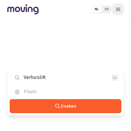
NL
EN
Home
/
Nederland
/
Verhuisliften
Alle verhuisliften in Nederland
Vergelijk de beste verhuisliften in heel Nederland.
Zoeken