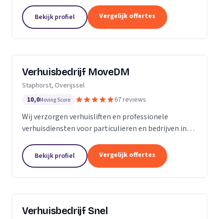
woningontruiming en verhuizingen naar
zorginstellingen.
Vergelijk offertes
Bekijk profiel
Verhuisbedrijf MoveDM
Staphorst, Overijssel
10,0
67 reviews
Moving Score
Wij verzorgen verhuisliften en professionele
verhuisdiensten voor particulieren en bedrijven in
Staphorst en omgeving.
Vergelijk offertes
Bekijk profiel
Verhuisbedrijf Snel