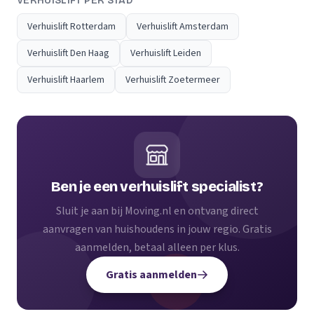
VERHUISLIFT PER STAD
Verhuislift Rotterdam
Verhuislift Amsterdam
Verhuislift Den Haag
Verhuislift Leiden
Verhuislift Haarlem
Verhuislift Zoetermeer
Ben je een verhuislift specialist?
Sluit je aan bij Moving.nl en ontvang direct
aanvragen van huishoudens in jouw regio. Gratis
aanmelden, betaal alleen per klus.
Gratis aanmelden