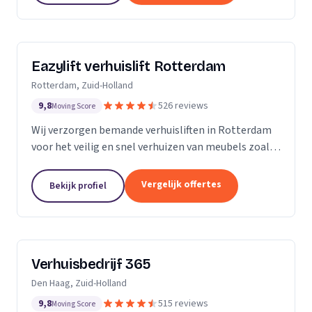
Eazylift verhuislift Rotterdam
Rotterdam, Zuid-Holland
9,8
526 reviews
Moving Score
Wij verzorgen bemande verhuisliften in Rotterdam
voor het veilig en snel verhuizen van meubels zoals
piano's en kasten.
Vergelijk offertes
Bekijk profiel
Verhuisbedrijf 365
Den Haag, Zuid-Holland
9,8
515 reviews
Moving Score