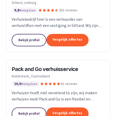
Sittard, Limburg
9,8
263 reviews
Moving Score
Verhuisbedrijf Snel is een verhuurder van
verhuisliften met een vestiging in Sittard. Wij zijn
actief in Limburg.
Vergelijk offertes
Bekijk profiel
Pack and Go verhuisservice
Ridderkerk, Zuid-Holland
10,0
61 reviews
Moving Score
Verhuizen hoeft niet vervelend te zijn, wij maken
verhuizen leuk! Pack and Go is een flexibel en
servicegericht familiebedrijf waar u terecht kan voor
al uw verhuizingen. Met ons team van...
Vergelijk offertes
Bekijk profiel